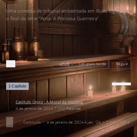
Uma comédia de tribunal ambientada em Illusia logo após
o final da série “Xena: A Princesa Guerreira”.
G
ePUB
Ler mais tarde
Seguir
1 Capítulo
Capítulo Único : A Moral da História
4 de janeiro de 2024
7.192 Palavras
Concluído
4 de janeiro de 2024
4 jan, '24
7,2 K
Livre