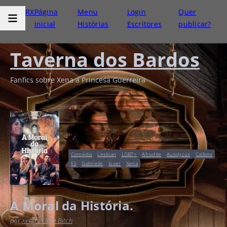
RX
Página
Menu
Login
Quer
inicial
Histórias
Escritores
publicar?
Taverna dos Bardos
Fanfics sobre Xena a Princesa Guerreira
Comédia
Lesbian
LGBT+
Afrodite
Autolycus
Callisto
Eli
Gabrielle
Joxer
Xena
A Moral da História.
por
Xena's Little Bitch