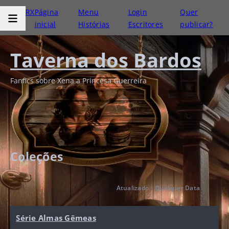
RX
Página
Menu
Login
Quer
inicial
Histórias
Escritores
publicar?
Taverna dos Bardos
Fanfics sobre Xena a Princesa Guerreira
Coleções
Atualizado
Qualquer Data
Série Almas Gêmeas