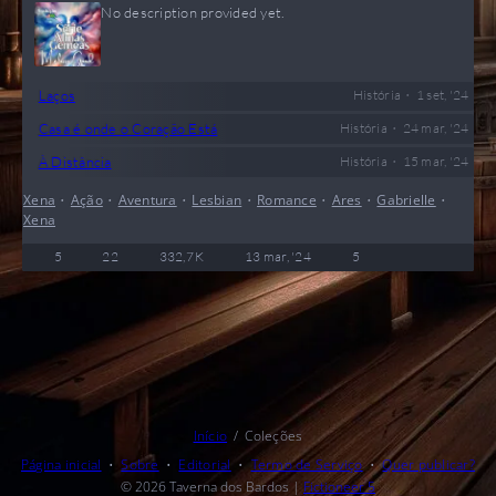
No description provided yet.
•
Laços
História
1 set, '24
•
Casa é onde o Coração Está
História
24 mar, '24
•
À Distância
História
15 mar, '24
Xena
•
Ação
•
Aventura
•
Lesbian
•
Romance
•
Ares
•
Gabrielle
•
Xena
5
22
332,7 K
13 mar, '24
5
Início
Coleções
Página inicial
Sobre
Editorial
Termo de Serviço
Quer publicar?
© 2026
Taverna dos Bardos
|
Fictioneer 5