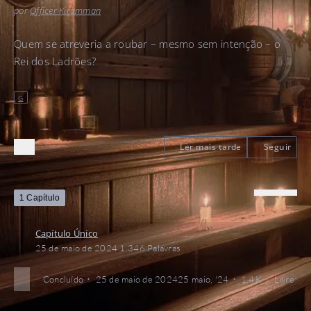
por
Officer Kiramman
Quem se atreveria a roubar – mesmo sem intenção – o
Rei dos Ladrões?
G
Ler mais tarde
Seguir
1 Capítulo
Capítulo Único
25 de maio de 2024
1.346 Palavras
Concluído
25 de maio de 2024
25 maio, '24
1,4 K
Livre