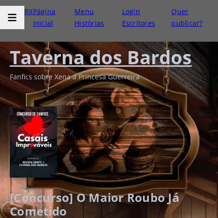
RX
Página
Menu
Login
Quer
inicial
Histórias
Escritores
publicar?
Taverna dos Bardos
Fanfics sobre Xena a Princesa Guerreira
[Concurso] O Maior Roubo Já
Cometido