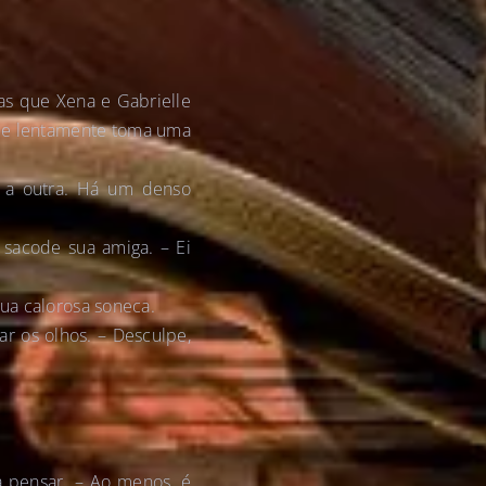
as que Xena e Gabrielle
, e lentamente toma uma
a a outra. Há um denso
 sacode sua amiga. – Ei
sua calorosa soneca.
ar os olhos. – Desculpe,
a pensar. – Ao menos, é