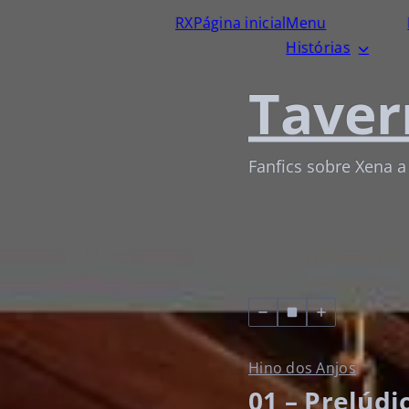
RX
Página inicial
Menu
Histórias
Taver
Fanfics sobre Xena a
Hino dos Anjos
01 – Prelúdi