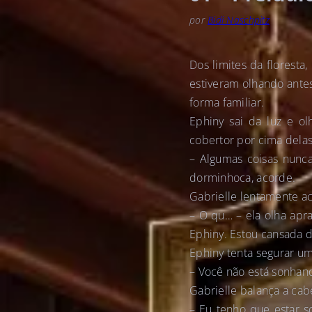
por
Bidi Naschpitz
Dos limites da florest
estiveram olhando ante
forma familiar.
Ephiny sai da luz e ol
cobertor por cima delas,
– Algumas coisas nunca
dorminhoca, acorde.
Gabrielle lentamente ac
– O qu… – ela olha apra
Ephiny. Estou cansada d
Ephiny tenta segurar um
– Você não está sonhand
Gabrielle balança a cab
– Eu tenho que estar s