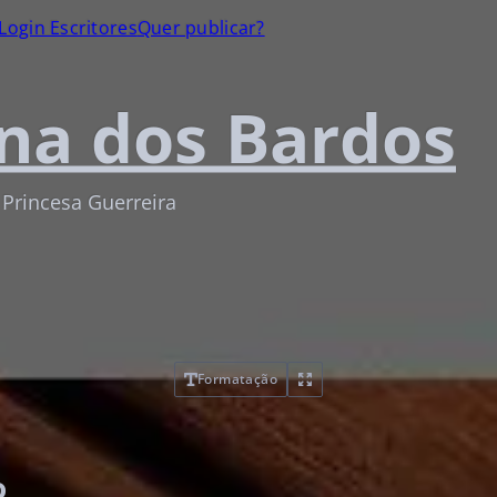
Login Escritores
Quer publicar?
na dos Bardos
 Princesa Guerreira
Formatação
o