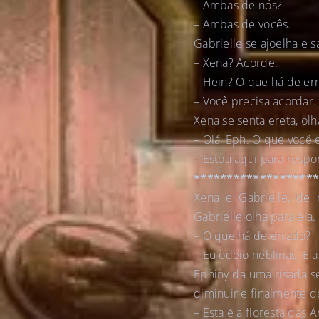
– Ambas de nós?
– Ambas de vocês.
Gabrielle se ajoelha e 
– Xena? Acorde.
– Hein? O que há de err
– Você precisa acordar.
Xena se senta ereta, ol
– Olá, Eph. O que você 
– Estou aqui para respo
******************
Xena e Gabrielle, de
Gabrielle olha para ela.
– O que há de errado?
– Eu odeio neblinas. El
Ephiny dá uma risada se
diminuir e finalmente d
– Esta é a floresta das 