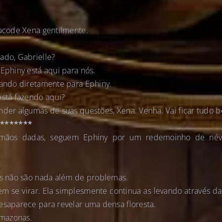
sacode Xena gentilmente.
ado, Gabrielle?
 Ephiny está aqui para nós.
hando diretamente para Ephiny.
está fazendo aqui?
nder algumas de suas questões, Xena. Venha. Vai ficar tudo 
********
 mãos dadas, seguem Ephiny por um redemoinho de név
as não são nada além de problemas.
m se virar. Ela simplesmente continua as levando através d
esaparece para revelar uma densa floresta.
Amazonas.