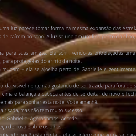
a, uma luz parece tomar forma na mesma expansão das estrel
s de caírem no sono. A luz se une em um fino ponto do chão
ha para suas amigas. Ela sorri, vendo-as entrelaçadas um
 para protegê-las do ar frio da noite.
 mudam – ela se ajoelha perto de Gabrielle e gentilmente
orda, visivelmente não gostando de ser trazida para fora de 
 cima e balança a cabeça antes de se deitar de novo e fech
emais para sonhar esta noite. Volte amanhã.
a risada, mas não tem muito sucesso.
o, Gabrielle. Agora vamos. Acorde.
eça de novo e abre os olhos.
onhando, você está morta – ela se interrompe ao parar par