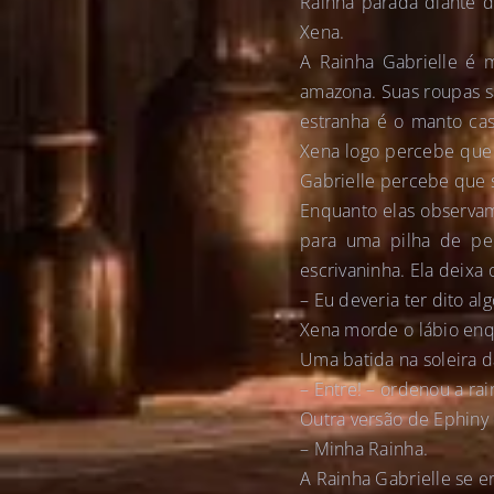
Rainha parada diante d
Xena.
A Rainha Gabrielle é m
amazona. Suas roupas s
estranha é o manto cas
Xena logo percebe que 
Gabrielle percebe que 
Enquanto elas observam
para uma pilha de per
escrivaninha. Ela deixa
– Eu deveria ter dito al
Xena morde o lábio enqu
Uma batida na soleira d
– Entre! – ordenou a rai
Outra versão de Ephiny
– Minha Rainha.
A Rainha Gabrielle se e