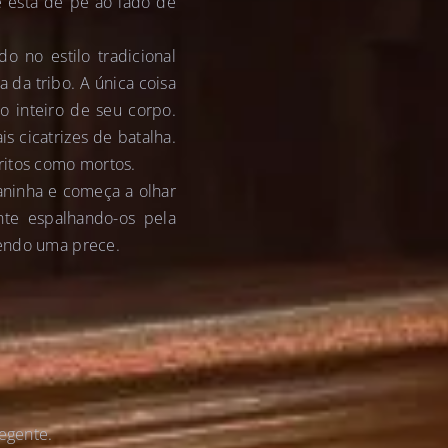
 está de pé ao lado de
o no estilo tradicional
da tribo. A única coisa
o inteiro de seu corpo.
 cicatrizes de batalha.
ritos como mortos.
aninha e começa a olhar
nte espalhando-os pela
zendo uma prece.
egente.