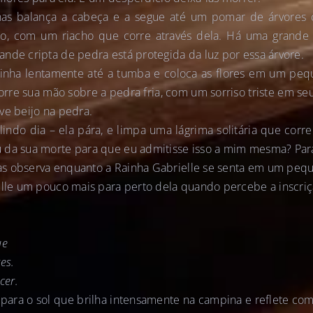
as balança a cabeça e a segue até um pomar de árvores 
do, com um riacho que corre através dela. Há uma grand
nde cripta de pedra está protegida da luz por essa árvore.
inha lentamente até a tumba e coloca as flores em um peq
orre sua mão sobre a pedra fria, com um sorriso triste em seu
ve beijo na pedra.
indo dia – ela pára, e limpa uma lágrima solitária que corre
 da sua morte para que eu admitisse isso a mim mesma? Par
s observa enquanto a Rainha Gabrielle se senta em um peq
elle um pouco mais para perto dela quando percebe a inscriçã
ue
es.
cer.
 para o sol que brilha intensamente na campina e reflete c