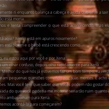
não.
mente ri enquanto balança a cabeça e ajuda Gabrielle a sair
ão está morta.
lhos e tenta compreender o que está acontecendo, mas ela
stá aqui? Xenan está em apuros novamente?
 Eles estão bem e o bebê está crescendo como…
, eu estou aqui por você e por Xena.
a um olhar confuso, depois olha rapidamente para Xena.
 Melhor do que nós já estivemos faz um bom tempo, na ver
veram pequenas questões correndo por suas mentes. E acho
tões. Mas você tem que saber que vocês podem não gostar do
. Nada do que você poderia me mostrar seria tão ruim quanto 
nto ambas olham para Xena.
eremos acordá-la para começarem?