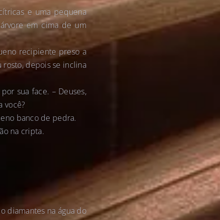
cítricas e uma pequena
e árvore em cima de um
ueno recipiente preso a
 rosto, depois se inclina
 por sua face. – Deuses,
a você?
ueno banco de pedra.
o na cripta.
omo diamantes na água do