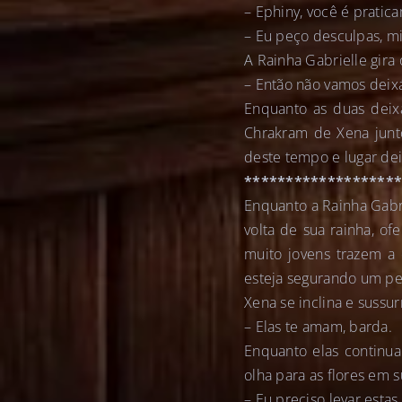
– Ephiny, você é pratic
– Eu peço desculpas, mi
A Rainha Gabrielle gira 
– Então não vamos deix
Enquanto as duas deix
Chrakram de Xena junt
deste tempo e lugar de
******************
Enquanto a Rainha Gabr
volta de sua rainha, of
muito jovens trazem a 
esteja segurando um p
Xena se inclina e sussur
– Elas te amam, barda.
Enquanto elas continua
olha para as flores em 
– Eu preciso levar estas