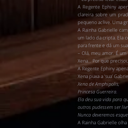
A Regente Ephiny apen
clareira sobre um pra
pequeno aclive. Uma gra
A Rainha Gabrielle cam
um lado da cripta. Ela c
para frente e dá um sua
– Olá, meu amor. É um l
Xena… Por que precisou
A Regente Ephiny apena
Xena puxa a ‘sua’ Gabri
Xena de Amphipolis,
Princesa Guerreira.
Ela deu sua vida para q
outros pudessem ser livr
Nunca deveremos esque
A Rainha Gabrielle olha