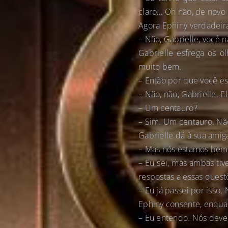
claro… Oh não, de novo 
Agora Ephiny verdadeira
– Não, Gabrielle, você n
Gabrielle esfrega os o
muito bem.
– Então por que você e
– Não, não, Gabrielle.
– Um centauro?
– Sim. Um centauro. Não
Gabrielle dá à sua amig
– Mas nós estamos bem.
– Eu sei, mas ambas ti
respostas a essas ques
– Eu já passei por isso
Ephiny consente, enqua
– Eu entendo. Nós dev