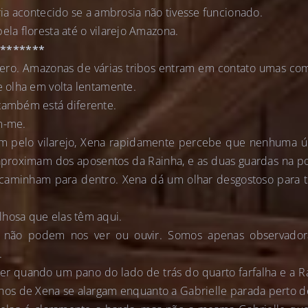
eria acontecido se a ambrosia não tivesse funcionado.
ela floresta até o vilarejo Amazona.
********
pero. Amazonas de várias tribos entram em contato umas com 
e olha em volta lentamente.
 também está diferente.
m-me.
m pelo vilarejo, Xena rapidamente percebe que nenhuma ú
e aproximam dos aposentos da Rainha, e as duas guardas na
 caminham para dentro. Xena dá um olhar desgostoso para 
lhosa que elas têm aqui.
s não podem nos ver ou ouvir. Somos apenas observado
.
er quando um pano do lado de trás do quarto farfalha e a R
lhos de Xena se alargam enquanto a Gabrielle parada perto d