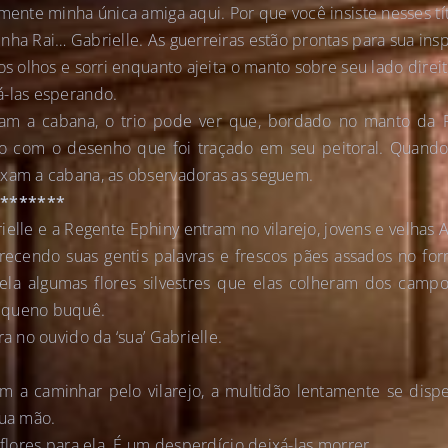
amente minha única amiga aqui. Por que você insiste nesses t
nha Rai… Gabrielle. As guerreiras estão prontas para sua ins
os olhos e sorri enquanto ajeita o manto sobre seu lado direit
á-las esperando.
am a cabana, o trio pode ver que, bordado no manto da Ra
o com o desenho que foi traçado em seu peitoral. Quando 
ixam a cabana, as observadoras as seguem.
********
ielle e a Regente Ephiny entram no vilarejo, jovens e velha
erecendo suas gentis palavras e frescos pães assados no fo
ela algumas flores silvestres que elas colheram dos campos
equeno buquê.
ra no ouvido da ‘sua’ Gabrielle.
m a caminhar pelo vilarejo, a multidão lentamente se dispe
sua mão.
 flores para ela. É um desperdício deixá-las morrer.