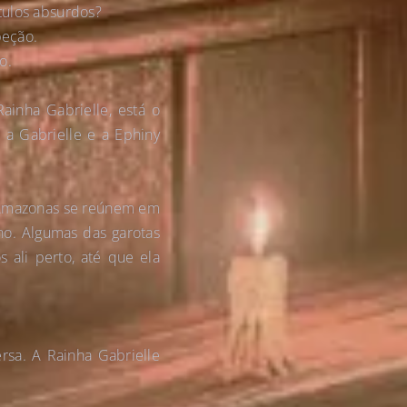
ítulos absurdos?
peção.
o.
inha Gabrielle, está o
a Gabrielle e a Ephiny
s Amazonas se reúnem em
rno. Algumas das garotas
 ali perto, até que ela
rsa. A Rainha Gabrielle