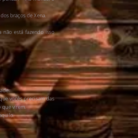
 dos braços de Xena.
 não está fazendo isso
dade.
 que vocês precisam das
 que virem.
aquilo.