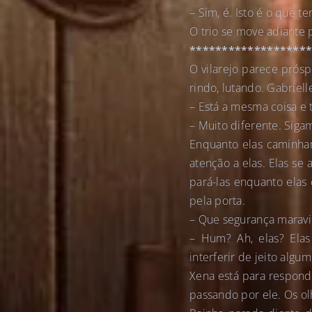
– Sim, é. Isto é o que t
O trio se move adiante p
******************
O vilarejo parece prós
rindo, lutando. Gabriell
– Está a mesma coisa e
– Muito diferente. Siga
Enquanto elas caminha
atenção a elas. Elas s
pará-las enquanto elas
pela porta.
– Que segurança maravi
– Hum? Ah, elas? Ela
interferir de jeito algum
Xena está para respond
passando por ele. Os o