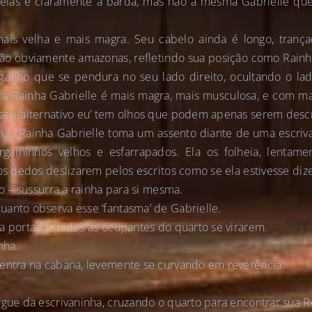
elas é claramente a barda, mas não a mesma Gabrielle que
ais velha e mais magra. Seu cabelo ainda é longo, trançad
ão obviamente amazonas, refletindo sua posição como Rainha 
tanho que se pendura no seu lado direito, ocultando o lad
a Rainha Gabrielle é mais magra, mais musculosa, e com mais
seu ‘alternativo eu’ tem olhos que podem apenas serem desc
, a Rainha Gabrielle toma um assento diante de uma escriv
gaminhos velhos e esfarrapados. Ela os folheia, lentame
 os dedos deslizarem pelos escritos como se ela estivesse di
go – sussurra a rainha para si mesma.
anto observa esse ‘fantasma’ de Gabrielle.
a porta faz todos as ocupantes do quarto se virarem.
nha.
 entra na cabana, levemente se curvando em reverência.
rgue da escrivaninha, cruzando o quarto para encontrar sua R