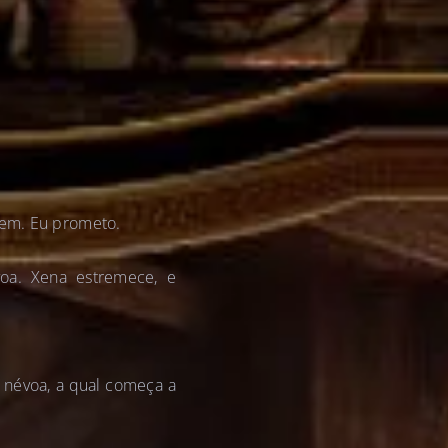
bem. Eu prometo.
oa. Xena estremece, e
a névoa, a qual começa a