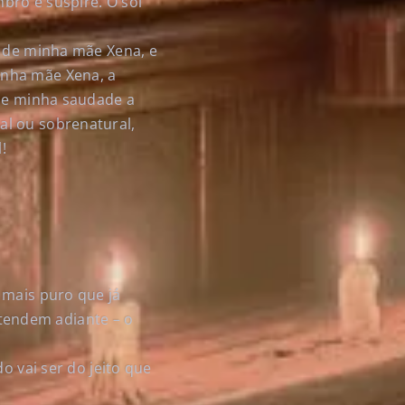
bro e suspire. O sol
a de minha mãe Xena, e
inha mãe Xena, a
 se minha saudade a
al ou sobrenatural,
!
 mais puro que já
estendem adiante – o
o vai ser do jeito que