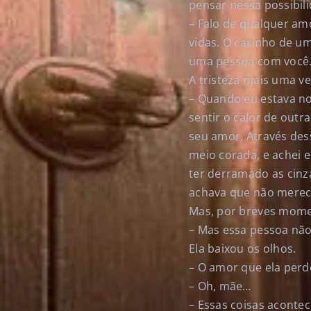
pensar nessa possibil
– Falo de qualquer am
vidas. O carinho de u
uma pessoa com você
A tristeza mais uma ve
– Quando eu estava no
sentir o calor de out
seu amor. Através dess
meio corada, e achei 
ter derramado as cinz
achava que não mereci
Mas, por breves momen
– Mas essa pessoa não
Ela baixou os olhos.
– O amor que ela perd
– Oh, mãe…
– Essas coisas aconte