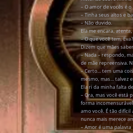
– O amor de vocês é o 
– Tinha seus altos e ba
– Não duvido.
Ela me encara, atenta,
– O que você tem, Eva
Dizem que mães sabem
– Nada – respondo, ma
de mãe repreensiva. N
– Certo… tem uma coi
mesmo, mas… talvez e
Ela ri da minha falta d
– Ora, mas você está 
forma incomensurável,
amo você. É tão difíc
nunca mais merece a
– Amor é uma palavra 