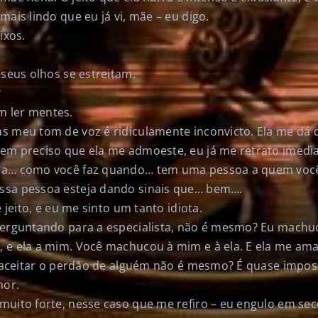
mais lindo que eu já vi, mãe – eu digo.
ixos.
 seus olhos se estreitam.
?
 ler mentes.
s meu tom de voz é ridiculamente inconvicto. Ela me dá 
em preciso que ela me admoeste, eu já me retrato imedi
sa… como você faz quando… tem uma pessoa a quem você
ssa pessoa esteja dando sinais que… bem….
e jeito, e eu me sinto um tanto idiota.
perguntando para a especialista, não é mesmo? Eu machu
 e ela a mim. Você machucou à mim e à ela. E ela me ama
il aceitar o perdão de alguém não é mesmo? É quase impos
mor.
muito forte, nesse caso que me refiro – eu engulo em se