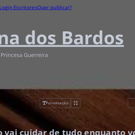
Login Escritores
Quer publicar?
na dos Bardos
 Princesa Guerreira
Formatação
io vai cuidar de tudo enquanto 