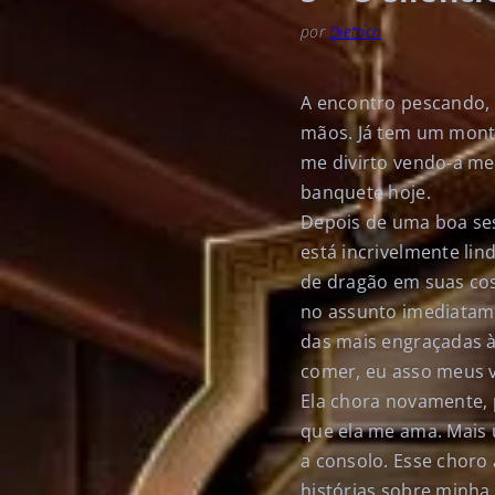
por
Dietrich
A encontro pescando, 
mãos. Já tem um monte
me divirto vendo-a me
banquete hoje.
Depois de uma boa sess
está incrivelmente li
de dragão em suas cos
no assunto imediatame
das mais engraçadas às
comer, eu asso meus v
Ela chora novamente, p
que ela me ama. Mais
a consolo. Esse choro
histórias sobre minha 