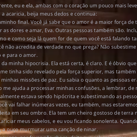
ente, eu e ela, ambas com o coração um pouco mais leve
a acaricia, beija meus dedos e continua:
minho final. Você já sabe que o amor é a maior força de 
r as dores e amar, Eva. Outras pessoas também são. Incl
mo e como seja lá quem for de quem você está falando 
ê não acredita de verdade no que prega? Não subestime
 e para o amor.
 da minha hipocrisia. Ela está certa, é claro. E é óbvio que
 me tinha sido revelado pela força superior, mas também
 minhas missões de paz. Eu sabia o quanto as pessoas e
sso me ajuda a processar minhas confusões, a lembrar, de
ealmente estava sendo hipócrita e subestimando as pesso
ocê vai falhar inúmeras vezes, eu também, mas estaremos
 deita em seu ombro. Ela tem um cheiro gostoso de terra
cariciar meus cabelos, e eu vou ficando sonolenta. Quan
ia, a ouço murmurar uma canção de ninar.