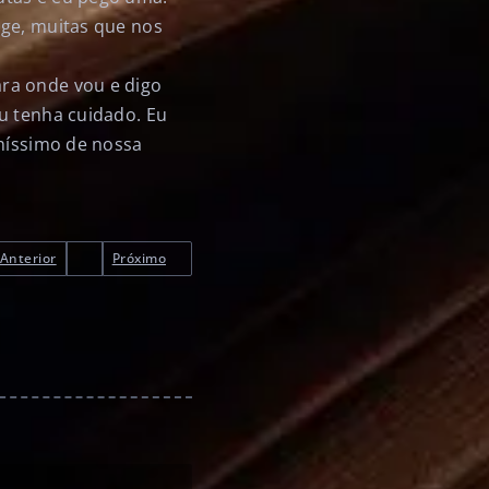
nge, muitas que nos
ra onde vou e digo
u tenha cuidado. Eu
nhíssimo de nossa
Anterior
Próximo