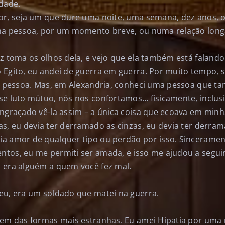
idade.
or, seja um que dure uma noite, uma semana, dez anos,
ma pessoa, por um momento breve, ou numa relação longa
.
z toma os olhos dela, e vejo que ela também está falando 
 Egito, eu andei de guerra em guerra. Por muito tempo, 
ra pessoa. Mas, em Alexandria, conheci uma pessoa que t
e luto mútuo, nós nos confortamos… fisicamente, inclusiv
engraçado vê-la assim – a única coisa que ecoava em minh
as, eu devia ter derramado as cinzas, eu devia ter derra
a amor de qualquer tipo ou perdão por isso. Sinceramen
tos, eu me permiti ser amada, e isso me ajudou a seguir
 era alguém a quem você fez mal.
eu, era um soldado que matei na guerra.
cem das formas mais estranhas. Eu amei Hipatia por uma 