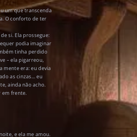
 ou um que transcenda
. O conforto de ter
de si. Ela prossegue:
sequer podia imaginar
ambém tinha perdido
e – ela pigarreou,
a mente era: eu devia
mado as cinzas… eu
te, ainda não acho.
 em frente.
noite, e ela me amou.