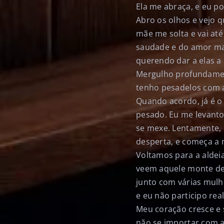
Ela me abraça, e eu p
Abro os olhos e vejo 
mãe me solta e vai at
saudade e do amor mais
querendo dar a elas a
Mergulho profundament
tenho pesadelos com a
Quando acordo, já é o
pesado. Eu me levanto 
se mexe. Lentamente, c
desperta, e começa a 
Voltamos para a aldei
veem aquele monte de 
junto com várias mulhe
e eu não participo rea
Meu coração cresce e 
não se importar com a