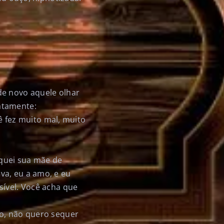
de novo aquele olhar
atamente:
 fez muito mal, muito
quei sua mãe de
va, eu a amo, e eu
sível. Você acha que
co, não quero sequer