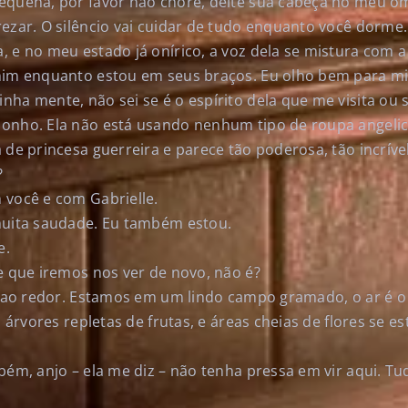
equena, por favor não chore, deite sua cabeça no meu om
ezar. O silêncio vai cuidar de tudo enquanto você dorme.
, e no meu estado já onírico, a voz dela se mistura com 
mim enquanto estou em seus braços. Eu olho bem para m
nha mente, não sei se é o espírito dela que me visita ou
onho. Ela não está usando nenhum tipo de roupa angelic
 de princesa guerreira e parece tão poderosa, tão incrível
?
 você e com Gabrielle.
muita saudade. Eu também estou.
e.
e que iremos nos ver de novo, não é?
ho ao redor. Estamos em um lindo campo gramado, o ar é o
o árvores repletas de frutas, e áreas cheias de flores se 
!
bém, anjo – ela me diz – não tenha pressa em vir aqui. Tud