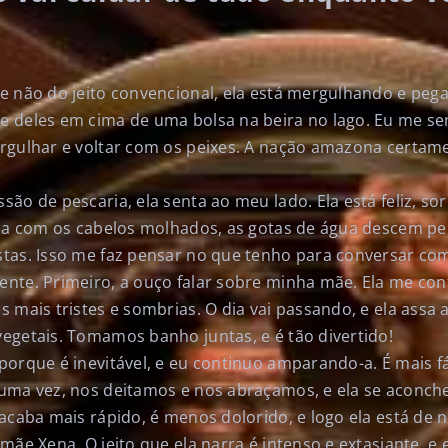
e não do jeito convencional, ela está mergulhando e peg
 deles em cima de uma bolsa na beira no lago. Eu me sen
rgulhar e voltar com os peixes. A nação amazona certam
ão de pescaria, ela senta ao meu lado. Ela está feliz, s
nda com os cabelos molhados, as gotas de água descem p
tas. Isso me faz pensar no que tenho para conversar com
nte. Primeiro, a ouço falar sobre minha mãe. Ela me cont
 mais tristes e sombrias. O dia vai passando, e ela assa 
egetais. Tomamos banho juntas, e é tão divertido!
orque é inevitável, e eu continuo amparando-a. É mais fá
 uma vez, nos deitamos e nos abraçamos, e ela se acon
 acaba mais rápido, é menos dolorido, e logo ela está de
mãe Xena. O jeito que ela narra é intenso e extasiante, e 