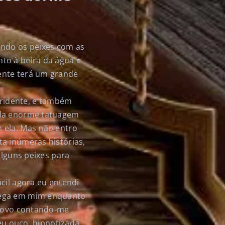
ando os peixes com as
to à beira da água e
ente terá um grande
orridente, e também
ela enorme tatuagem
 ela. Mas não entro
a inúmeras histórias,
alguns peixes para
cil agora eu entendi
chega em mim enquanto
 novo contando-me
eu ouço, hipnotizada.