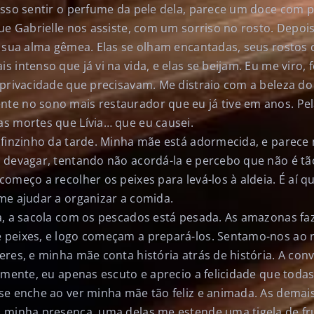
osso sentir o perfume da pele dela, parece um doce com 
que Gabrielle nos assiste, com um sorriso no rosto. Depo
é sua alma gêmea. Elas se olham encantadas, seus rostos
 intenso que já vi na vida, e elas se beijam. Eu me viro, f
 privacidade que precisavam. Me distraio com a beleza do
e no sono mais restaurador que eu já tive em anos. Pel
s mortes que Lívia… que eu causei.
 finzinho da tarde. Minha mãe está adormecida, e pare
devagar, tentando não acordá-la e percebo que não é tão 
omeço a recolher os peixes para levá-los à aldeia. É aí q
me ajudar a organizar a comida.
a, a sacola com os pescados está pesada. As amazonas f
peixes, e logo começam a prepará-los. Sentamo-nos ao 
res, e minha mãe conta história atrás de história. A conv
lmente, eu apenas escuto e aprecio a felicidade que todas
se enche ao ver minha mãe tão feliz e animada. As dema
 minha presença, uma delas me estende uma tigela de fr