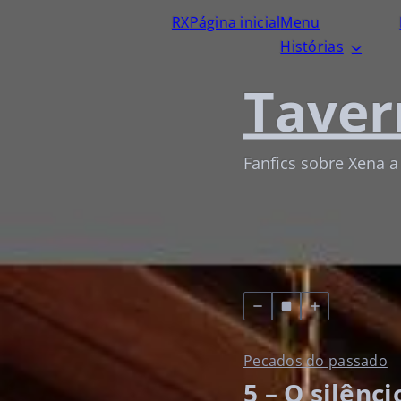
RX
Página inicial
Menu
Histórias
Taver
Fanfics sobre Xena a
Pecados do passado
5 – O silênc