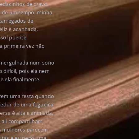
pedacinhos de cravo.
is de um tempo, minha
 carregados de
eliz e acanhada,
 sol poente.
a primeira vez não
ce mergulhada num sono
difícil, pois ela nem
ue ela finalmente
azem uma festa quando
redor de uma fogueira
ersa é alta e animada,
 ali compartilham.
is mulheres parecem
utas e eu pego uma.