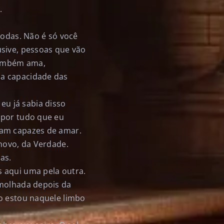
.
todas. Não é só você
usive, pessoas que vão
também ama,
 a capacidade das
 eu já sabia disso
 por tudo que eu
ram capazes de amar.
 novo, da Verdade.
as.
 aqui uma pela outra.
 molhada depois da
do estou naquele limbo