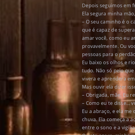
Depois seguimos em fr
Ela segura minha mão, 
– O seu caminho é o ca
que é capaz de supera
amar você, como eu a
provavelmente. Ou voc
pessoas para o perdão
Eu baixo os olhos e rio
tudo. Não só pelo que
vivera e aprendera em
Mas ouvir ela dizer i
– Obrigada, mãe. Eu r
– Como eu te disse… v
Eu a abraço, e ela me
chuva. Ela começa a a
entre o sono e a vigíl