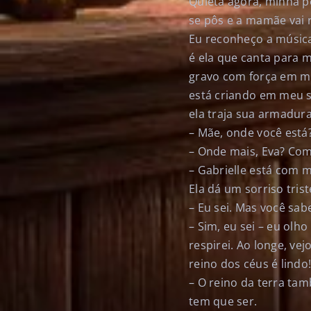
Quieta agora, minha p
se pôs e a mamãe vai r
Eu reconheço a música
é ela que canta para 
gravo com força em mi
está criando em meu s
ela traja sua armadura
– Mãe, onde você está
– Onde mais, Eva? Com
– Gabrielle está com 
Ela dá um sorriso trist
– Eu sei. Mas você sab
– Sim, eu sei – eu ol
respirei. Ao longe, vej
reino dos céus é lindo
– O reino da terra tam
tem que ser.