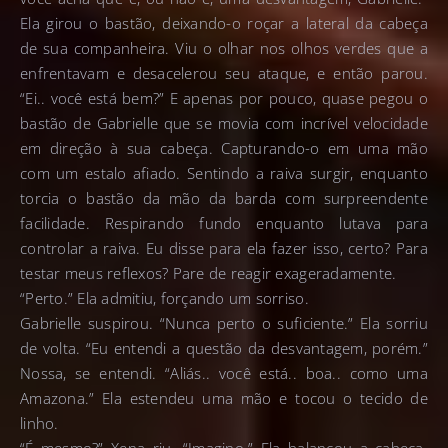
Ela girou o bastão, deixando-o roçar a lateral da cabeça
de sua companheira. Viu o olhar nos olhos verdes que a
enfrentavam e desacelerou seu ataque, e então parou.
“Ei.. você está bem?” E apenas por pouco, quase pegou o
bastão de Gabrielle que se movia com incrível velocidade
em direção à sua cabeça. Capturando-o em uma mão
com um estalo afiado. Sentindo a raiva surgir, enquanto
torcia o bastão da mão da barda com surpreendente
facilidade. Respirando fundo enquanto lutava para
controlar a raiva. Eu disse para ela fazer isso, certo? Para
testar meus reflexos? Pare de reagir exageradamente.
“Perto.” Ela admitiu, forçando um sorriso.
Gabrielle suspirou. “Nunca perto o suficiente.” Ela sorriu
de volta. “Eu entendi a questão da desvantagem, porém.”
Nossa, se entendi. “Aliás.. você está.. boa.. como uma
Amazona.” Ela estendeu uma mão e tocou o tecido de
linho.