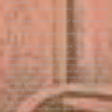
e a encarando.
“Eu vou te matar.” Gabrielle rosnou, cuspindo água da
boca.
“Quem vai pegar o seu jantar, então?” Xena contra-atacou,
com um sorriso.
“Eu vou pegar o meu próprio.” A barda respondeu, ainda
irritada.
“Uh huh” Xena replicou, estudando-a. “Parecia que você
precisava se refrescar. Desculpa.” Ela acrescentou,
quietamente, e viu a irritação desaparecer do rosto de sua
companheira, substituída por um sorriso envergonhado.
“É. Eu precisava. Aquele sol estava me matando.” Ela
admitiu, dando uma pequena espirrada em Xena. “Então
você está livre da culpa.” De mais de uma maneira. Ela
mergulhou a cabeça debaixo d’água e voltou, passando as
mãos pelo cabelo para torcê-lo.
Xena apenas riu e virou-se, começando a nadar para a
margem oposta com braçadas preguiçosas. A corrente