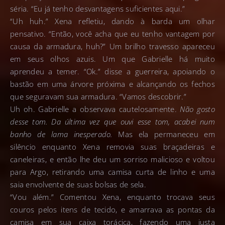
séria. “Eu já tenho desvantagens suficientes aqui.”
“Uh huh.” Xena refletiu, dando à barda um olhar
pensativo. “Então, você acha que eu tenho vantagem por
causa da armadura, huh?” Um brilho travesso apareceu
em seus olhos azuis. Um que Gabrielle há muito
aprendeu a temer. “Ok.” disse a guerreira, apoiando o
bastão em uma árvore próxima e alcançando os fechos
que seguravam sua armadura. “Vamos descobrir.”
Uh oh. Gabrielle a observava cautelosamente.
Não gosto
desse tom. Da última vez que ouvi esse tom, acabei num
banho de lama inesperado.
Mas ela permaneceu em
silêncio enquanto Xena removia suas braçadeiras e
caneleiras, e então lhe deu um sorriso malicioso e voltou
para Argo, retirando uma camisa curta de linho e uma
saia envolvente de suas bolsas de sela.
“Vou além.” Comentou Xena, enquanto trocava seus
couros pelos itens de tecido, e amarrava as pontas da
camisa em sua caixa torácica, fazendo uma justa