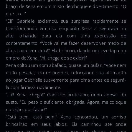
braço de Xena em um misto de choque e divertimento. “O
que… o…”
“Ei!” Gabrielle exclamou, sua surpresa rapidamente se
transformando em riso enquanto Xena a segurava no
alto, olhando para ela com uma expressão de
contentamento. “Você vai me fazer desenvolver medo de
altura aqui em cima!” Ela brincou, dando um leve tapa no
ombro de Xena. “Ai, chega de se exibir!”
Xena soltou um som abafado, quase um bufar. “Você nem
é tão pesada,” ela respondeu, reforçando sua afirmação
ao jogar Gabrielle suavemente para cima antes de segurá-
la com firmeza novamente.
“Ui!! Xena, chega!” Gabrielle protestou, rindo apesar do
susto. “Eu peso o suficiente, obrigada. Agora, me coloque
no chão, por favor!”
“Está bem, está bem.” Xena concordou, um sorriso
brincalhão em seus lábios. Ela caminhou até onde
estavam espalhados seus sacos de dormir e, com