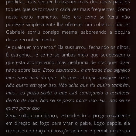
perdida… elas sequer buscavam mais desculpas para os
toques que se tornavam cada vez mais frequentes. Como
neste exato momento. Não era como se Xena não
pudesse simplesmente lhe oferecer um cobertor, não é?
Gabrielle sorriu consigo mesma, saboreando a doçura
desse reconhecimento.
“A qualquer momento.” Ela sussurrou, fechando os olhos.
É estranho… é como se ambas meio que soubessem o
que está acontecendo, mas nenhuma de nós quer dizer
nada sobre isso.
Estou assustada… a amizade dela significa
mais para mim do que… do que… do que qualquer coisa.
Não quero estragar isso. Não acho que ela queira também,
mas… eu posso sentir o que está começando a acontecer
dentro de mim. Não sei se posso parar isso. Eu… não sei se
quero parar isso
.
Xena soltou um braço, estendendo-o preguiçosamente
em direção ao fogo para virar o peixe. Logo depois, ela
recolocou o braço na posição anterior e permitiu que sua