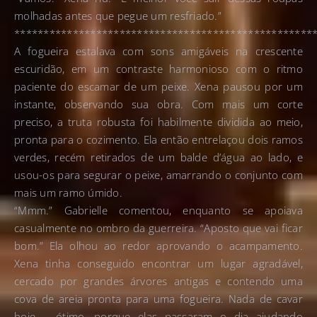
molhadas antes que pegue um resfriado.”
***************************************************
A fogueira estalava com sons amigáveis na crescente
escuridão, em um contraste harmonioso com o ritmo
paciente do escamar de um peixe. Xena pausou por um
instante, observando sua obra. Com mais um corte
preciso, a truta robusta foi habilmente dividida ao meio,
pronta para o cozimento. Ela então entrelaçou dois ramos
verdes, recém retirados de um balde d’água ao lado, e
usou-os para segurar o peixe, amarrando o conjunto com
mais um ramo úmido.
“Mmm.” Gabrielle comentou, enquanto se apoiava
casualmente no ombro da guerreira. “Aposto que vai ficar
bom.” Ela olhou ao redor aprovando o acampamento.
Xena tinha conseguido encontrar um lugar agradável,
cercado por grandes árvores antigas e contendo uma
cova de areia pronta para uma fogueira. Nada de cavar
hoje – ótimo, porque elas passaram o dia ajudando