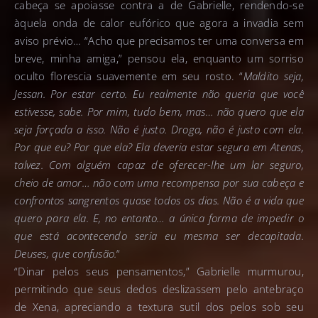
cabeça se apoiasse contra a de Gabrielle, rendendo-se
àquela onda de calor eufórico que agora a invadia sem
aviso prévio… “Acho que precisamos ter uma conversa em
breve, minha amiga,” pensou ela, enquanto um sorriso
oculto florescia suavemente em seu rosto. “
Maldito seja,
Jessan. Por estar certo. Eu realmente não queria que você
estivesse, sabe. Por mim, tudo bem, mas… não quero que ela
seja forçada a isso. Não é justo. Droga, não é justo com ela.
Por que eu? Por que ela? Ela deveria estar segura em Atenas,
talvez. Com alguém capaz de oferecer-lhe um lar seguro,
cheio de amor… não com uma recompensa por sua cabeça e
confrontos sangrentos quase todos os dias. Não é a vida que
quero para ela. E, no entanto… a única forma de impedir o
que está acontecendo seria eu mesma ser decapitada.
Deuses, que confusão.
“
“Dinar pelos seus pensamentos,” Gabrielle murmurou,
permitindo que seus dedos deslizassem pelo antebraço
de Xena, apreciando a textura sutil dos pelos sob seu