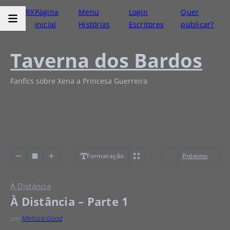
RX
Página
Menu
Login
Quer
inicial
Histórias
Escritores
publicar?
Taverna dos Bardos
Fanfics sobre Xena a Princesa Guerreira
Formatação
Próximo
À Distância
À Distância – Parte 1
por
Melissa Good