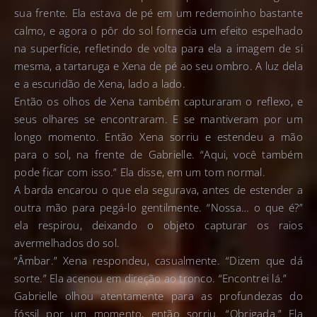
sua frente. Ela estava de pé em um redemoinho bastante
calmo, e agora o pôr do sol fornecia um efeito espelhado
na superfície, refletindo de volta para ela a imagem de si
mesma, a tartaruga e Xena de pé ao seu ombro. A luz dela
e a escuridão de Xena, lado a lado.
Então os olhos de Xena também capturaram o reflexo, e
seus olhares se encontraram. E se mantiveram por um
longo momento. Então Xena sorriu e estendeu a mão
para o sol, na frente de Gabrielle. “Aqui, você também
pode ficar com isso.” Ela disse, em um tom normal.
A barda encarou o que ela segurava, antes de estender a
outra mão para pegá-lo gentilmente. “Nossa… o que é?”
ela respirou, deixando o objeto capturar os raios
avermelhados do sol.
“Âmbar.” Xena respondeu, casualmente. “Dizem que dá
sorte.” Ela acenou em direção ao tronco. “Encontrei lá.”
Gabrielle olhou atentamente para as profundezas do
fóssil por um momento, então sorriu. “Obrigada.” Ela