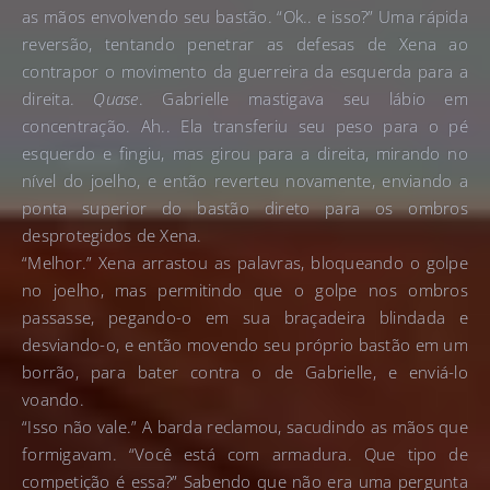
as mãos envolvendo seu bastão. “Ok.. e isso?” Uma rápida
reversão, tentando penetrar as defesas de Xena ao
contrapor o movimento da guerreira da esquerda para a
direita.
Quase
. Gabrielle mastigava seu lábio em
concentração. Ah.. Ela transferiu seu peso para o pé
esquerdo e fingiu, mas girou para a direita, mirando no
nível do joelho, e então reverteu novamente, enviando a
ponta superior do bastão direto para os ombros
desprotegidos de Xena.
“Melhor.” Xena arrastou as palavras, bloqueando o golpe
no joelho, mas permitindo que o golpe nos ombros
passasse, pegando-o em sua braçadeira blindada e
desviando-o, e então movendo seu próprio bastão em um
borrão, para bater contra o de Gabrielle, e enviá-lo
voando.
“Isso não vale.” A barda reclamou, sacudindo as mãos que
formigavam. “Você está com armadura. Que tipo de
competição é essa?” Sabendo que não era uma pergunta