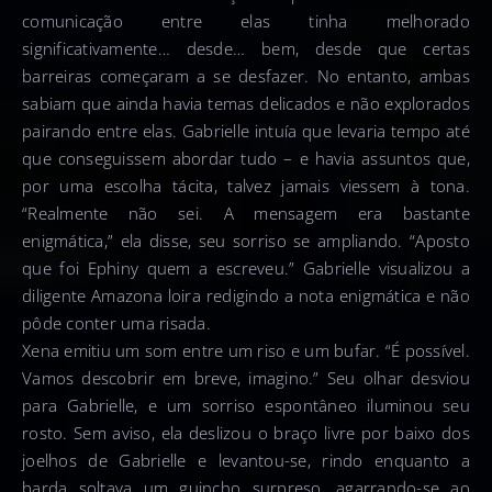
comunicação entre elas tinha melhorado
significativamente… desde… bem, desde que certas
barreiras começaram a se desfazer. No entanto, ambas
sabiam que ainda havia temas delicados e não explorados
pairando entre elas. Gabrielle intuía que levaria tempo até
que conseguissem abordar tudo – e havia assuntos que,
por uma escolha tácita, talvez jamais viessem à tona.
“Realmente não sei. A mensagem era bastante
enigmática,” ela disse, seu sorriso se ampliando. “Aposto
que foi Ephiny quem a escreveu.” Gabrielle visualizou a
diligente Amazona loira redigindo a nota enigmática e não
pôde conter uma risada.
Xena emitiu um som entre um riso e um bufar. “É possível.
Vamos descobrir em breve, imagino.” Seu olhar desviou
para Gabrielle, e um sorriso espontâneo iluminou seu
rosto. Sem aviso, ela deslizou o braço livre por baixo dos
joelhos de Gabrielle e levantou-se, rindo enquanto a
barda soltava um guincho surpreso, agarrando-se ao