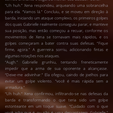
“Uh huh.” Xena respondeu, arqueando uma sobrancelha
para ela. “Vamos lá.” Concluiu, e se moveu em direção à
barda, iniciando um ataque complexo, os primeiros golpes
dos quais Gabrielle realmente conseguiu parar, e manteve
sua posição, mas então começou a recuar, conforme os
movimentos de Xena se tornavam mais rápidos, e os
golpes começaram a bater contra suas defesas. “Fique
firme, agora.” A guerreira sorriu, adicionando fintas e
algumas rotações nos ataques.
“Augh.” Gabrielle grunhiu, tentando freneticamente
impedir que a arma de sua oponente a alcançasse.
“Deixe-me adivinhar.” Ela ofegou, caindo de joelhos para
evitar um golpe violento. “você é mais rápida sem a
armadura.”
“Uh huh.” Xena confirmou, infiltrando-se nas defesas da
barda e transformando o que teria sido um golpe
estonteante em um toque suave. “Cuidado com o que
você acha que é, ou não é, uma desvantagem, Gabrielle.”