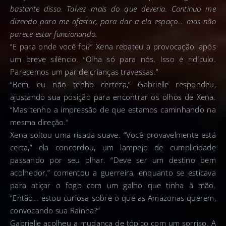
bastante disso. Talvez mais do que deveria. Continuo me
dizendo para me afastar, para dar a ela espaço… mas não
parece estar funcionando.
“E para onde você foi?” Xena rebateu a provocação, após
um breve silêncio. “Olha só para nós. Isso é ridículo.
Parecemos um par de crianças travessas.”
“Bem, eu não tenho certeza,” Gabrielle respondeu,
ajustando sua posição para encontrar os olhos de Xena.
“Mas tenho a impressão de que estamos caminhando na
mesma direção.”
Xena soltou uma risada suave. “Você provavelmente está
certa,” ela concordou, um lampejo de cumplicidade
passando por seu olhar. “Deve ser um destino bem
acolhedor,” comentou a guerreira, enquanto se esticava
para atiçar o fogo com um galho que tinha à mão.
“Então… estou curiosa sobre o que as Amazonas querem,
convocando sua Rainha?”
Gabrielle acolheu a mudança de tópico com um sorriso. A