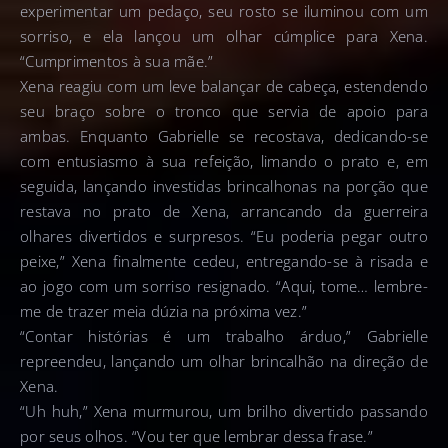
experimentar um pedaço, seu rosto se iluminou com um
sorriso, e ela lançou um olhar cúmplice para Xena.
“Cumprimentos à sua mãe.”
Xena reagiu com um leve balançar de cabeça, estendendo
seu braço sobre o tronco que servia de apoio para
ambas. Enquanto Gabrielle se recostava, dedicando-se
com entusiasmo à sua refeição, limando o prato e, em
seguida, lançando investidas brincalhonas na porção que
restava no prato de Xena, arrancando da guerreira
olhares divertidos e surpresos. “Eu poderia pegar outro
peixe,” Xena finalmente cedeu, entregando-se à risada e
ao jogo com um sorriso resignado. “Aqui, tome… lembre-
me de trazer meia dúzia na próxima vez.”
“Contar histórias é um trabalho árduo,” Gabrielle
repreendeu, lançando um olhar brincalhão na direção de
Xena.
“Uh huh,” Xena murmurou, um brilho divertido passando
por seus olhos. “Vou ter que lembrar dessa frase.”