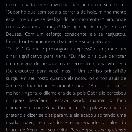
meio culpada, meio divertida dançando em seu rosto.
“Suponho que com toda a correria de hoje, minha mente
está… meio que se desligando por momentos.” Sim, onde
eu estava com a cabeça? Que tipo de distração é essa?
Deuses. Com um esforço consciente, ela se reajustou,
focando inteiramente em Gabrielle e suas palavras.
“O… K…” Gabrielle prolongou a expressão, lançando um
olhar significativo para Xena. “Eu não diria que derrotar
uma gangue de arruaceiros e reconstruir uma vila seria
tão exaustivo para você, mas…” Um sorriso brincalhão
surgiu em seu rosto quando ela notou os olhos azuis de
Xena se fixando intensamente nela. “Ah… isso sim é
melhor.” Agora, o dilema era dela, pois Gabrielle percebeu
o quão desafiador estava sendo manter o foco
ultimamente com Xena tão perto. As palavras que ela
pretendia dizer se dissiparam, e ela acabou soltando uma
risada suave, recostando-se e apreciando o calor do
braço de Xena em sua volta.
Parece que estou gostando