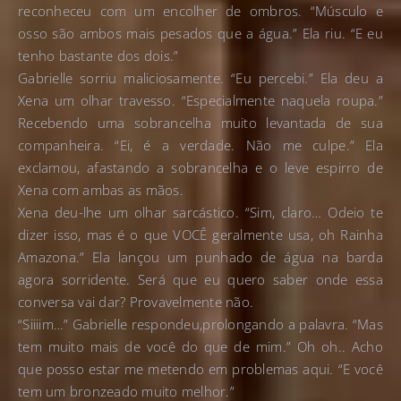
reconheceu com um encolher de ombros. “Músculo e
osso são ambos mais pesados que a água.” Ela riu. “E eu
tenho bastante dos dois.”
Gabrielle sorriu maliciosamente. “Eu percebi.” Ela deu a
Xena um olhar travesso. “Especialmente naquela roupa.”
Recebendo uma sobrancelha muito levantada de sua
companheira. “Ei, é a verdade. Não me culpe.” Ela
exclamou, afastando a sobrancelha e o leve espirro de
Xena com ambas as mãos.
Xena deu-lhe um olhar sarcástico. “Sim, claro… Odeio te
dizer isso, mas é o que VOCÊ geralmente usa, oh Rainha
Amazona.” Ela lançou um punhado de água na barda
agora sorridente. Será que eu quero saber onde essa
conversa vai dar? Provavelmente não.
“Siiiim…” Gabrielle respondeu,prolongando a palavra. “Mas
tem muito mais de você do que de mim.” Oh oh.. Acho
que posso estar me metendo em problemas aqui. “E você
tem um bronzeado muito melhor.”