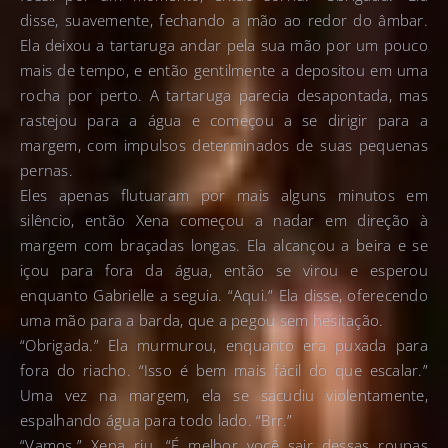
disse, suavemente, fechando a mão ao redor do âmbar.
Ela deixou a tartaruga andar pela sua mão por um pouco
mais de tempo, e então gentilmente a depositou em uma
rocha por perto. A tartaruga parecia desapontada, mas
rastejou para a água e começou a se dirigir para a
margem, com impulsos determinados de suas pequenas
pernas.
Eles apenas flutuaram por mais alguns minutos em
silêncio, então Xena começou a nadar em direção à
margem com braçadas longas. Ela alcançou a beira e se
içou para fora da água, então se virou e esperou
enquanto Gabrielle a seguia. “Aqui.” Ela disse, oferecendo
uma mão para a barda, que a pegou sem hesitação.
“Obrigada.” Ela murmurou, enquanto era puxada para
fora do riacho. “Isso é bem mais fácil do que escalar.”
Uma vez na margem, ela se sacudiu violentamente,
espalhando água para todo lado. “Brr.”
“Vamos.” Xena riu. “É melhor você sair dessas roupas