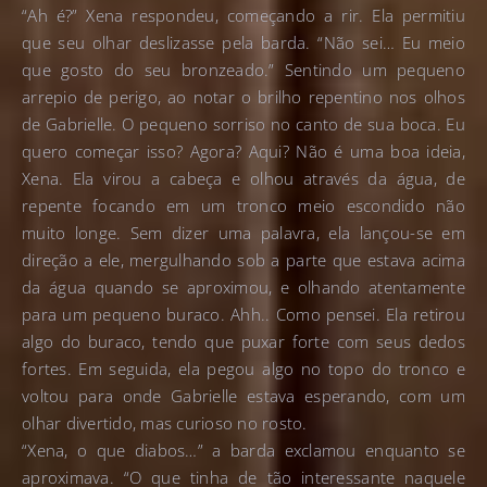
“Ah é?” Xena respondeu, começando a rir. Ela permitiu
que seu olhar deslizasse pela barda. “Não sei… Eu meio
que gosto do seu bronzeado.” Sentindo um pequeno
arrepio de perigo, ao notar o brilho repentino nos olhos
de Gabrielle. O pequeno sorriso no canto de sua boca. Eu
quero começar isso? Agora? Aqui? Não é uma boa ideia,
Xena. Ela virou a cabeça e olhou através da água, de
repente focando em um tronco meio escondido não
muito longe. Sem dizer uma palavra, ela lançou-se em
direção a ele, mergulhando sob a parte que estava acima
da água quando se aproximou, e olhando atentamente
para um pequeno buraco. Ahh.. Como pensei. Ela retirou
algo do buraco, tendo que puxar forte com seus dedos
fortes. Em seguida, ela pegou algo no topo do tronco e
voltou para onde Gabrielle estava esperando, com um
olhar divertido, mas curioso no rosto.
“Xena, o que diabos…” a barda exclamou enquanto se
aproximava. “O que tinha de tão interessante naquele