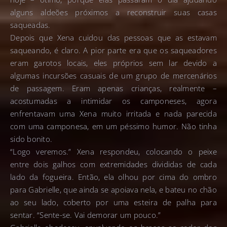
alguns aldeões próximos a reconstruir suas casas
saqueadas.
Depois que Xena cuidou das pessoas que as estavam
saqueando, é claro. A pior parte era que os saqueadores
eram garotos locais, eles próprios sem lar devido a
algumas incursões casuais de um grupo de mercenários
de passagem. Eram apenas crianças, realmente –
acostumadas a intimidar os camponeses, agora
enfrentavam uma Xena muito irritada e nada parecida
com uma camponesa, em um péssimo humor. Não tinha
sido bonito.
“Logo veremos.” Xena respondeu, colocando o peixe
entre dois galhos com extremidades divididas de cada
lado da fogueira. Então, ela olhou por cima do ombro
para Gabrielle, que ainda se apoiava nela, e bateu no chão
ao seu lado, coberto por uma esteira de palha para
sentar. “Sente-se. Vai demorar um pouco.”