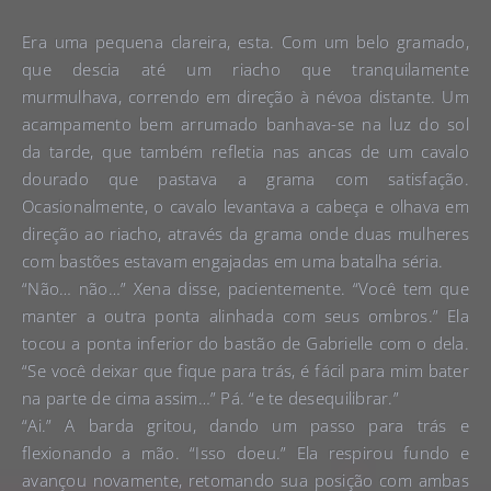
Era uma pequena clareira, esta. Com um belo gramado,
que descia até um riacho que tranquilamente
murmulhava, correndo em direção à névoa distante. Um
acampamento bem arrumado banhava-se na luz do sol
da tarde, que também refletia nas ancas de um cavalo
dourado que pastava a grama com satisfação.
Ocasionalmente, o cavalo levantava a cabeça e olhava em
direção ao riacho, através da grama onde duas mulheres
com bastões estavam engajadas em uma batalha séria.
“Não… não…” Xena disse, pacientemente. “Você tem que
manter a outra ponta alinhada com seus ombros.” Ela
tocou a ponta inferior do bastão de Gabrielle com o dela.
“Se você deixar que fique para trás, é fácil para mim bater
na parte de cima assim…” Pá. “e te desequilibrar.”
“Ai.” A barda gritou, dando um passo para trás e
flexionando a mão. “Isso doeu.” Ela respirou fundo e
avançou novamente, retomando sua posição com ambas