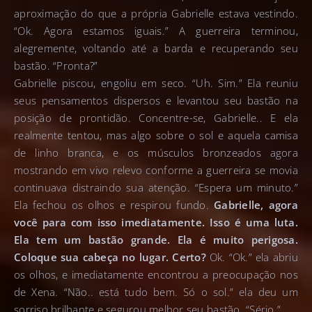
aproximação do que a própria Gabrielle estava vestindo.
“Ok. Agora estamos iguais.” A guerreira terminou,
alegremente, voltando até a barda e recuperando seu
bastão. “Pronta?”
Gabrielle piscou, engoliu em seco. “Uh. Sim.” Ela reuniu
seus pensamentos dispersos e levantou seu bastão na
posição de prontidão. Concentre-se, Gabrielle.. E ela
realmente tentou, mas algo sobre o sol e aquela camisa
de linho branca, e os músculos bronzeados agora
mostrando em vivo relevo conforme a guerreira se movia
continuava distraindo sua atenção. “Espera um minuto.”
Ela fechou os olhos e respirou fundo.
Gabrielle, agora
você para com isso imediatamente. Isso é uma luta.
Ela tem um bastão grande. Ela é muito perigosa.
Coloque sua cabeça no lugar. Certo?
Ok. “Ok.” ela abriu
os olhos, e imediatamente encontrou a preocupação nos
de Xena. “Não.. está tudo bem. Só o sol.” ela deu um
sorriso brilhante e segurou melhor seu bastão. “Sério.”