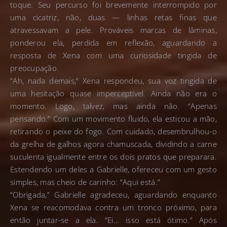
toque. Seu percurso foi brevemente interrompido por
uma cicatriz, não, duas — linhas retas finas que
atravessavam a pele. Prováveis marcas de lâminas,
ponderou ela, perdida em reflexão, aguardando a
resposta de Xena com uma curiosidade tingida de
preocupação.
“Ah, nada demais,” Xena respondeu, sua voz tingida de
uma hesitação quase imperceptível. Ainda não era o
momento. Logo, talvez, mas ainda não. “Apenas
pensando.” Com um movimento fluido, ela esticou a mão,
retirando o peixe do fogo. Com cuidado, desembrulhou-o
da grelha de galhos agora chamuscada, dividindo a carne
suculenta igualmente entre os dois pratos que preparara.
Estendendo um deles a Gabrielle, ofereceu com um gesto
simples, mas cheio de carinho: “Aqui está.”
“Obrigada,” Gabrielle agradeceu, aguardando enquanto
Xena se reacomodava contra um tronco próximo, para
então juntar-se a ela. “Ei… isso está ótimo.” Após