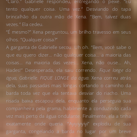
“Claro.” Gabrielle respondeu, entregando o peixe. “Eu
tento qualquer coisa. Uma vez.” Desviando do tapa
brincalhão da outra mão de Xena. “Bem, talvez duas
vezes.” Ela cedeu.
“É mesmo?” Xena perguntou, um brilho travesso em seus
olhos. “Qualquer coisa?”
A garganta de Gabrielle secou. Uh oh. “Bem, você sabe o
que eu quero dizer… não qualquer coisa… a maioria das
coisas… na maioria das vezes… Xena, não ouse… Ah,
Hades!” Desesperada, ela saiu correndo.
Fique longe da
água, Gabrielle. FIQUE LONGE da água.
Xena correu atrás
dela, suas passadas mais longas cortando o caminho da
barda toda vez que ela tentava desviar do riacho. Uma
risada baixa escapou dela, enquanto ela perseguia sua
companheira pela grama, habilmente a conduzindo cada
vez mais perto da água ondulante. Finalmente, ela a tinha
exatamente onde queria. “Ayiyiyiyiyi” explodiu de sua
garganta, congelando a barda no lugar por um breve