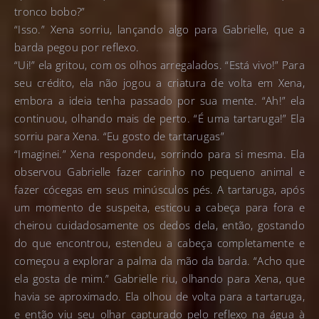
tronco bobo?”
“Isso.” Xena sorriu, lançando algo para Gabrielle, que a
barda pegou por reflexo.
“Ui!” ela gritou, com os olhos arregalados. “Está vivo!” Para
seu crédito, ela não jogou a criatura de volta em Xena,
embora a ideia tenha passado por sua mente. “Ah!” ela
continuou, olhando mais de perto. “É uma tartaruga!” Ela
sorriu para Xena. “Eu gosto de tartarugas”
“Imaginei.” Xena respondeu, sorrindo para si mesma. Ela
observou Gabrielle fazer carinho no pequeno animal e
fazer cócegas em seus minúsculos pés. A tartaruga, após
um momento de suspeita, esticou a cabeça para fora e
cheirou cuidadosamente os dedos dela, então, gostando
do que encontrou, estendeu a cabeça completamente e
começou a explorar a palma da mão da barda. “Acho que
ela gosta de mim.” Gabrielle riu, olhando para Xena, que
havia se aproximado. Ela olhou de volta para a tartaruga,
e então viu seu olhar capturado pelo reflexo na água à