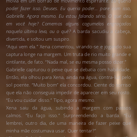
movia em um borrão de movimento espirrante.
Eu queria
poder fazer isso. Deuses. Eu queria poder… pare com isso,
Gabrielle. Agora mesmo. Eu estou falando sério. O que deu
em você hoje? Comemos alguns cogumelos engraçados
naquela última leva, ou o quê?
A barda sacudiu a cabeça,
divertida, e soltou um suspiro.
“Aqui vem ela.” Xena comentou, virando-se e jogando sua
captura longe na margem. Um truta de rio muito grande e
cintilante, de fato. “Nada mal, se eu mesma posso dizer.”
Gabrielle capturou o peixe que se debatia com habilidade.
Então, ela olhou para Xena, ainda na água, contra-luz pelo
sol poente. “Muito bom” ela concordou. Ciente do sorriso
que ela não conseguia impedir de aparecer em seu rosto.
“Eu vou cuidar disso.” Tipo, agora mesmo.
Xena saiu da água, subindo a margem com passos
calmos. “Eu faço isso.” Surpreendendo a barda. “Eu
lembrei, outro dia, de uma maneira de fazer peixe que
minha mãe costumava usar. Quer tentar?”