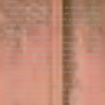
instante.
Tempo suficiente para Xena mudar de direção e ir direto
para ela, envolvendo seus braços em torno da mulher
surpresa e nem mesmo diminuindo a velocidade. Três
passos mais poderosos, e ela lançou ambas sobre a
borda do riacho.
“Yaaaaa!!!!” Gabrielle gritou. “Nãooooooo…” Enquanto
ambas batiam na água e mergulhavam fundo,
efetivamente silenciando a barda. Gabrielle sentiu a água
fechar sobre sua cabeça e segurou a respiração,
resistindo ao impulso de soltá-la causado pela corrente
gelada. Xena ainda a segurava, e a guerreira chutou
contra o fundo do riacho, empurrando ambas de volta
para a superfície.
“Uau.” Xena ofegou, ao quebrar a superfície da água e
sacudir a cabeça para limpar o cabelo dos olhos, soltando
Gabrielle para flutuar ao seu lado. “Isso é bom.” Ela sorriu
para a barda, que estava tirando o cabelo pálido da testa