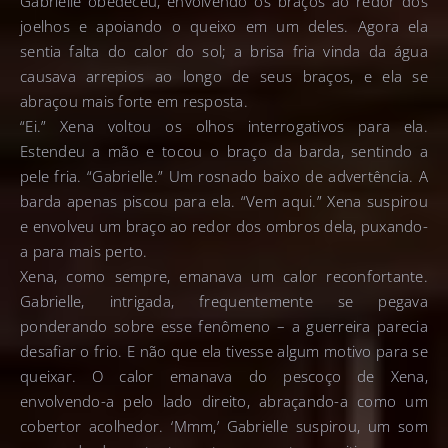
Gabrielle obedeceu, envolvendo os braços ao redor dos
joelhos e apoiando o queixo em um deles. Agora ela
sentia falta do calor do sol; a brisa fria vinda da água
causava arrepios ao longo de seus braços, e ela se
abraçou mais forte em resposta.
“Ei.” Xena voltou os olhos interrogativos para ela.
Estendeu a mão e tocou o braço da barda, sentindo a
pele fria. “Gabrielle.” Um rosnado baixo de advertência. A
barda apenas piscou para ela. “Vem aqui.” Xena suspirou
e envolveu um braço ao redor dos ombros dela, puxando-
a para mais perto.
Xena, como sempre, emanava um calor reconfortante.
Gabrielle, intrigada, frequentemente se pegava
ponderando sobre esse fenômeno – a guerreira parecia
desafiar o frio. E não que ela tivesse algum motivo para se
queixar. O calor emanava do pescoço de Xena,
envolvendo-a pelo lado direito, abraçando-a como um
cobertor acolhedor. ‘Mmm,’ Gabrielle suspirou, um som