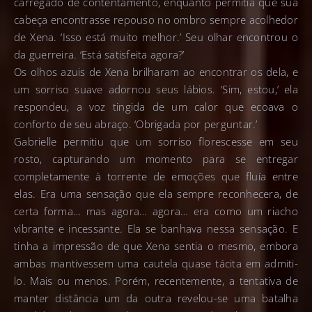
carregado de contentamento, enquanto permitia que sua
cabeça encontrasse repouso no ombro sempre acolhedor
de Xena. ‘Isso está muito melhor.’ Seu olhar encontrou o
da guerreira. ‘Está satisfeita agora?’
Os olhos azuis de Xena brilharam ao encontrar os dela, e
um sorriso suave adornou seus lábios. ‘Sim, estou,’ ela
respondeu, a voz tingida de um calor que ecoava o
conforto de seu abraço. ‘Obrigada por perguntar.’
Gabrielle permitiu que um sorriso florescesse em seu
rosto, capturando um momento para se entregar
completamente à torrente de emoções que fluía entre
elas. Era uma sensação que ela sempre reconhecera, de
certa forma… mas agora… agora… era como um riacho
vibrante e incessante. Ela se banhava nessa sensação. E
tinha a impressão de que Xena sentia o mesmo, embora
ambas mantivessem uma cautela quase tácita em admiti-
lo. Mais ou menos. Porém, recentemente, a tentativa de
manter distância um da outra revelou-se uma batalha