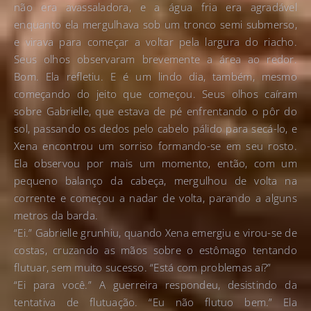
não era avassaladora, e a água fria era agradável
enquanto ela mergulhava sob um tronco semi submerso,
e virava para começar a voltar pela largura do riacho.
Seus olhos observaram brevemente a área ao redor.
Bom. Ela refletiu. E é um lindo dia, também, mesmo
começando do jeito que começou. Seus olhos caíram
sobre Gabrielle, que estava de pé enfrentando o pôr do
sol, passando os dedos pelo cabelo pálido para secá-lo, e
Xena encontrou um sorriso formando-se em seu rosto.
Ela observou por mais um momento, então, com um
pequeno balanço da cabeça, mergulhou de volta na
corrente e começou a nadar de volta, parando a alguns
metros da barda.
“Ei.” Gabrielle grunhiu, quando Xena emergiu e virou-se de
costas, cruzando as mãos sobre o estômago tentando
flutuar, sem muito sucesso. “Está com problemas aí?”
“Ei para você.” A guerreira respondeu, desistindo da
tentativa de flutuação. “Eu não flutuo bem.” Ela