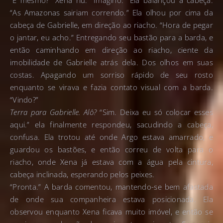
“É mesmo?” Xena riu. “Imagino.” Ela balançou a cabeça.
“As Amazonas sairiam correndo.” Ela olhou por cima da
cabeça de Gabrielle, em direção ao riacho. “Hora de pegar
o jantar, eu acho.” Entregando seu bastão para a barda, e
então caminhando em direção ao riacho, ciente da
imobilidade de Gabrielle atrás dela. Dos olhos em suas
costas. Apagando um sorriso rápido de seu rosto
enquanto se virava e fazia contato visual com a barda.
“Vindo?”
Terra para Gabrielle. Alô?
“Sim. Deixa eu só colocar esses
aqui.” ela finalmente respondeu, sacudindo a cabeça,
confusa. Ela trotou até onde Argo estava amarrado, e
guardou os bastões, e então correu de volta para o
riacho, onde Xena já estava com a água pela cintura,
cabeça inclinada, esperando pelos peixes.
“Pronta.” A barda comentou, mantendo-se bem afastada
de onde sua companheira estava posicionada. Ela
observou enquanto Xena ficava muito imóvel, e então se