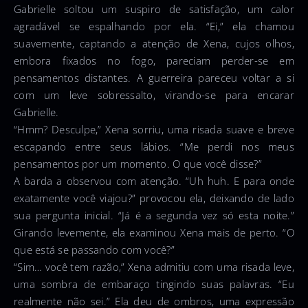
Gabrielle soltou um suspiro de satisfação, um calor
agradável se espalhando por ela. “Ei,” ela chamou
suavemente, captando a atenção de Xena, cujos olhos,
embora fixados no fogo, pareciam perder-se em
pensamentos distantes. A guerreira pareceu voltar a si
com um leve sobressalto, virando-se para encarar
Gabrielle.
“Hmm? Desculpe,” Xena sorriu, uma risada suave e breve
escapando entre seus lábios. “Me perdi nos meus
pensamentos por um momento. O que você disse?”
A barda a observou com atenção. “Uh huh. E para onde
exatamente você viajou?” provocou ela, deixando de lado
sua pergunta inicial. “Já é a segunda vez só esta noite.”
Girando levemente, ela examinou Xena mais de perto. “O
que está se passando com você?”
“Sim… você tem razão,” Xena admitiu com uma risada leve,
uma sombra de embaraço tingindo suas palavras. “Eu
realmente não sei.” Ela deu de ombros, uma expressão