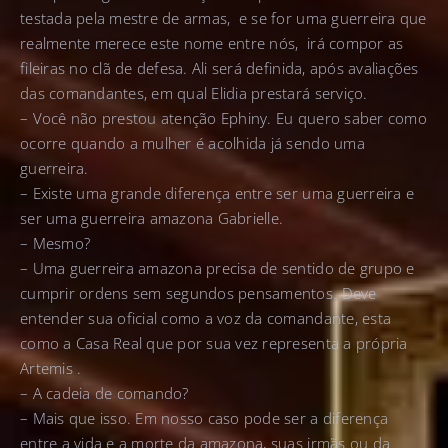
testada pela mestre de armas, e se for uma guerreira que
realmente merece este nome entre nós, irá compor as
fileiras no clã de defesa. Ali será definida, após avaliações
das comandantes, em qual Elidia prestará serviço.
– Você não prestou atenção Ephiny. Eu quero saber como
ocorre quando a mulher é acolhida já sendo uma
guerreira.
– Existe uma grande diferença entre ser uma guerreira e
ser uma guerreira amazona Gabrielle.
– Mesmo?
– Uma guerreira amazona precisa de sentido de grupo e
cumprir ordens sem segundos pensamentos. Deve
entender sua oficial como a voz da comandante, esta
como a Casa Real que por sua vez representa a própria
Artemis .
– A cadeia de comando?
– Mais que isso. Em nosso caso pode ser a diferença
entre a vida e a morte da amazona, suas irmãs ou da