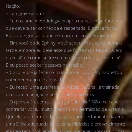
Nação.
– Tão grave assim?
– Temos uma metodologia própria na batalha e fora dela
que deverá ser conhecida e respeitada. É nossa força.
Posso perguntar o que está acontecendo Gabrielle?
– Sim, você pode Ephiny. Você saberá mais cedo ou mais
tarde, embora eu desejasse que fosse mais tarde. Quero
dizer não é como se fosse uma guerra ou algo assim né…
E eu posso aceitar pessoas na Nação.
– Claro. Você já fez isso muitas vezes, por isso não estou
entendendo qual é a dúvida.
– Eu recebi uma guerreira na Nação. Adulta, já treinada,
mas com a benção e permissão de Artemis .
– O que você quer que eu diga Gabrielle? Não me cabe
contrariar você, muito menos uma permissão de Artemis.
Que ela seja bem-vinda à Nação onde certamente haverá
uma Elidia adequada às suas habilidades e provavelmente
ela não terá problema algum em absorver nossas normas,