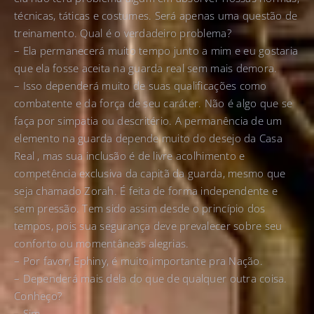
técnicas, táticas e costumes. Será apenas uma questão de
treinamento. Qual é o verdadeiro problema?
– Ela permanecerá muito tempo junto a mim e eu gostaria
que ela fosse aceita na guarda real sem mais demora.
– Isso dependerá muito de suas qualificações como
combatente e da força de seu caráter. Não é algo que se
faça por simpatia ou descritério. A permanência de um
elemento na guarda depende muito do desejo da Casa
Real , mas sua inclusão é de livre acolhimento e
competência exclusiva da capitã da guarda, mesmo que
seja chamado Zorah. É feita de forma independente e
sem pressão. Tem sido assim desde o princípio dos
tempos, pois sua segurança deve prevalecer sobre seu
conforto ou momentâneas alegrias.
– Por favor, Ephiny, é muito importante pra Nação.
– Dependerá mais dela do que de qualquer outra coisa.
Conheço?
– Sim.