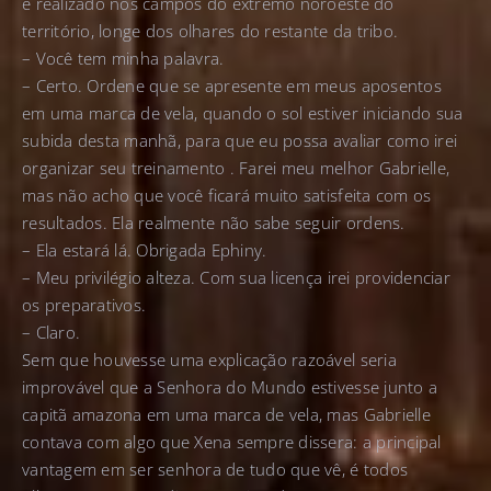
é realizado nos campos do extremo noroeste do
território, longe dos olhares do restante da tribo.
– Você tem minha palavra.
– Certo. Ordene que se apresente em meus aposentos
em uma marca de vela, quando o sol estiver iniciando sua
subida desta manhã, para que eu possa avaliar como irei
organizar seu treinamento . Farei meu melhor Gabrielle,
mas não acho que você ficará muito satisfeita com os
resultados. Ela realmente não sabe seguir ordens.
– Ela estará lá. Obrigada Ephiny.
– Meu privilégio alteza. Com sua licença irei providenciar
os preparativos.
– Claro.
Sem que houvesse uma explicação razoável seria
improvável que a Senhora do Mundo estivesse junto a
capitã amazona em uma marca de vela, mas Gabrielle
contava com algo que Xena sempre dissera: a principal
vantagem em ser senhora de tudo que vê, é todos