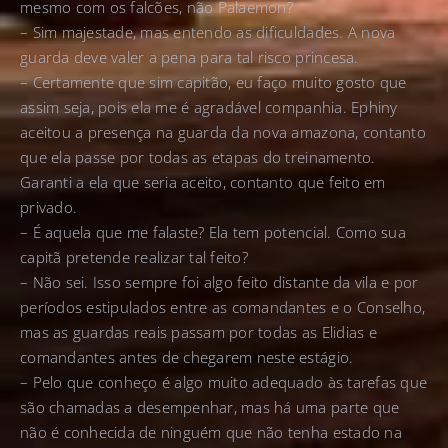
mesmo com os falcões, não Palaemon?
– Sim majestade, mas entendo as dificuldades. A nova
guarda deve valer a pena para tal risco princesa.
– Certamente que sim capitão, eu faço muito gosto que
assim seja, pois ela me é agradável companhia. Ephiny
aceitou a presença na guarda da nova amazona, contanto
que ela passe por todas as etapas do treinamento.
Garanti a ela que seria aceito, contanto que feito em
privado.
– É aquela que me falaste? Ela tem potencial. Como sua
capitã pretende realizar tal feito?
– Não sei. Isso sempre foi algo feito distante da vila e por
períodos estipulados entre as comandantes e o Conselho,
mas as guardas reais passam por todas as Elidias e
comandantes antes de chegarem neste estágio.
– Pelo que conheço é algo muito adequado às tarefas que
são chamadas a desempenhar, mas há uma parte que
não é conhecida de ninguém que não tenha estado na