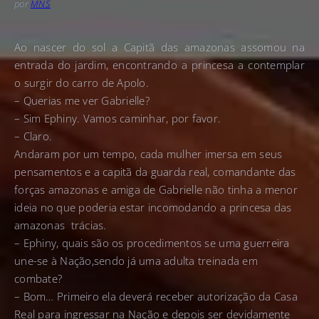
por
MNS
Ao nascer do sol a Capitã das amazonas assomou na
entrada do jardim, encontrando a princesa a contemplar
o surgir do carro de Apolo.
– Querias me ver Gabrielle?
– Sim Ephiny. Vamos caminhar, por favor.
– Claro.
Andaram por um tempo, cada mulher imersa em seus
pensamentos e a capitã da guarda real, comandante das
forças amazonas e amiga de Gabrielle não tinha a menor
ideia no que poderia estar incomodando a princesa das
amazonas trácias.
– Ephiny, quais são os procedimentos se uma guerreira
une-se à Nação,sendo já uma adulta treinada em
combate?
– Bom… Primeiro ela deverá receber autorização da Casa
Real para ingressar na Nação e depois ser devidamente