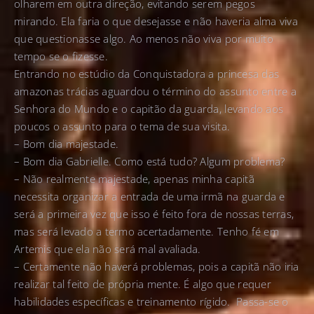
olharem em outra direção, evitando serem pegos
mirando. Ela faria o que desejasse e não haveria alma viva
que questionasse algo. Ao menos não viva por muito
tempo se o fizesse.
Entrando no estúdio da Conquistadora a princesa das
amazonas trácias aguardou o término do assunto entre a
Senhora do Mundo e o capitão da guarda, levando aos
poucos o assunto para o tema de sua visita.
– Bom dia majestade.
– Bom dia Gabrielle. Como está tudo? Algum problema?
– Não realmente majestade, apenas minha capitã
necessita organizar a entrada de uma irmã na guarda e
será a primeira vez que isso é feito fora de nossas terras,
mas será levado a termo acertadamente. Tenho fé em
Artemis que ela não será mal avaliada.
– Certamente não haverá problemas, pois a capitã não iria
realizar tal feito de própria mente. É algo que requer
habilidades específicas e treinamento rígido. Passa-se o