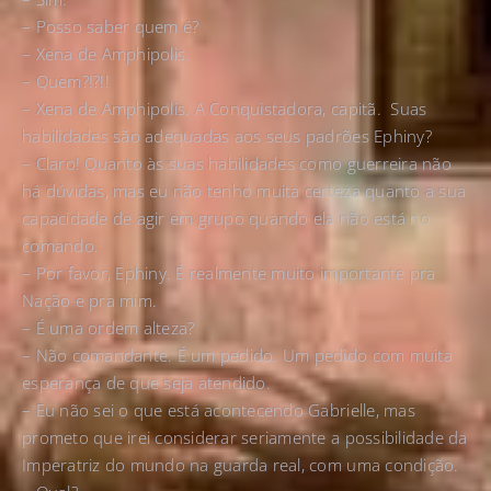
– Posso saber quem é?
– Xena de Amphipolis.
– Quem?!?!!
– Xena de Amphipolis. A Conquistadora, capitã. Suas
habilidades são adequadas aos seus padrões Ephiny?
– Claro! Quanto às suas habilidades como guerreira não
há dúvidas, mas eu não tenho muita certeza quanto a sua
capacidade de agir em grupo quando ela não está no
comando.
– Por favor, Ephiny. É realmente muito importante pra
Nação e pra mim.
– É uma ordem alteza?
– Não comandante. É um pedido. Um pedido com muita
esperança de que seja atendido.
– Eu não sei o que está acontecendo Gabrielle, mas
prometo que irei considerar seriamente a possibilidade da
Imperatriz do mundo na guarda real, com uma condição.