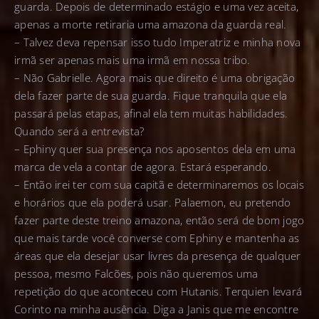
guarda. Depois de determinado estágio e uma vez aceita,
apenas a morte retiraria uma amazona da guarda real.
– Talvez deva repensar isso tudo Imperatriz e minha nova
irmã ser apenas mais uma irmã em nossa tribo.
– Não Gabrielle. Agora mais que direito é uma obrigação
dela fazer parte de sua guarda. Fique tranquila que ela
passará pelas etapas, afinal ela tem muitas habilidades.
Quando será a entrevista?
– Ephiny quer sua presença nos aposentos dela em uma
marca de vela a contar de agora. Estará esperando.
– Então irei ter com sua capitã e determinaremos os locais
e horários que ela poderá usar. Palaemon, eu pretendo
fazer parte deste treino amazona, então será de bom jogo
que mais tarde você converse com Ephiny e mantenha as
áreas que ela desejar usar livres da presença de qualquer
pessoa, mesmo Falcões, pois não queremos uma
repetição do que aconteceu com Hutanis. Terquien levará
Corinto na minha ausência. Diga a Janis que me encontre