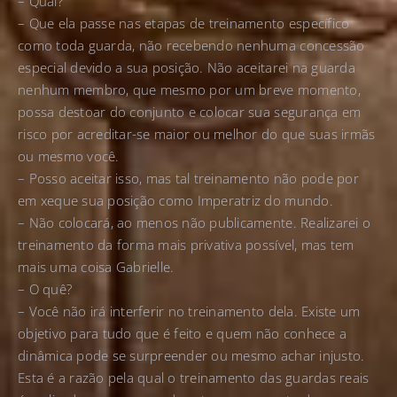
– Qual?
– Que ela passe nas etapas de treinamento específico
como toda guarda, não recebendo nenhuma concessão
especial devido a sua posição. Não aceitarei na guarda
nenhum membro, que mesmo por um breve momento,
possa destoar do conjunto e colocar sua segurança em
risco por acreditar-se maior ou melhor do que suas irmãs
ou mesmo você.
– Posso aceitar isso, mas tal treinamento não pode por
em xeque sua posição como Imperatriz do mundo.
– Não colocará, ao menos não publicamente. Realizarei o
treinamento da forma mais privativa possível, mas tem
mais uma coisa Gabrielle.
– O quê?
– Você não irá interferir no treinamento dela. Existe um
objetivo para tudo que é feito e quem não conhece a
dinâmica pode se surpreender ou mesmo achar injusto.
Esta é a razão pela qual o treinamento das guardas reais