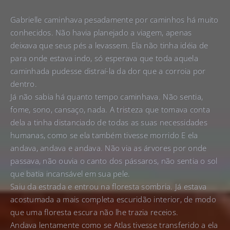
Gabrielle caminhava pesadamente por caminhos há muito
conhecidos. Não havia planejado a viagem, apenas
deixava que seus pés a levassem. Ela não tinha idéia de
para onde estava indo, só esperava que toda aquela
caminhada pudesse distraí-la da dor que a corroia por
dentro.
Já não sabia há quanto tempo caminhava. Não sentia,
fome, sono, cansaço, nada. A tristeza que tomava conta
dela a tinha distanciado de todas as suas necessidades
humanas, como se ela também tivesse morrido E ela
andava, andava e andava. Não via as árvores por onde
passava, não ouvia o canto dos pássaros, não sentia o sol
que batia incansável em sua pele.
Saiu da estrada e entrou na floresta sombria. Já estava
acostumada a mais completa escuridão interior, de modo
que uma floresta escura não lhe trazia receios.
Andava lentamente como se Atlas tivesse transferido a ela