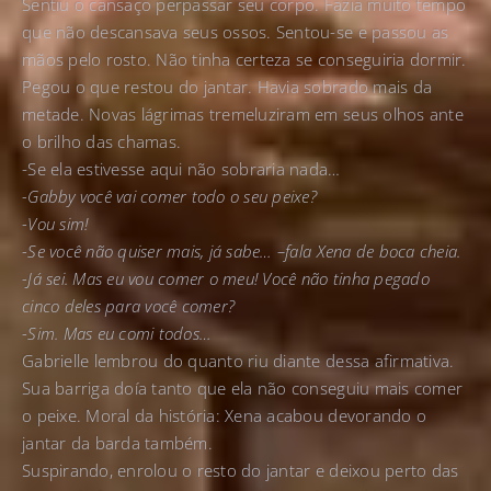
Sentiu o cansaço perpassar seu corpo. Fazia muito tempo
que não descansava seus ossos. Sentou-se e passou as
mãos pelo rosto. Não tinha certeza se conseguiria dormir.
Pegou o que restou do jantar. Havia sobrado mais da
metade. Novas lágrimas tremeluziram em seus olhos ante
o brilho das chamas.
-Se ela estivesse aqui não sobraria nada…
-Gabby você vai comer todo o seu peixe?
-Vou sim!
-Se você não quiser mais, já sabe… –fala Xena de boca cheia.
-Já sei. Mas eu vou comer o meu! Você não tinha pegado
cinco deles para você comer?
-Sim. Mas eu comi todos…
Gabrielle lembrou do quanto riu diante dessa afirmativa.
Sua barriga doía tanto que ela não conseguiu mais comer
o peixe. Moral da história: Xena acabou devorando o
jantar da barda também.
Suspirando, enrolou o resto do jantar e deixou perto das