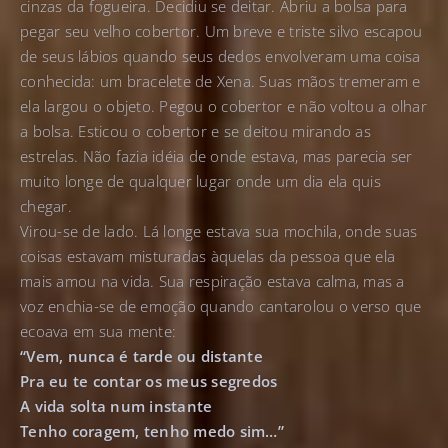
cinzas da fogueira. Decidiu se deitar. Abriu a bolsa para
pegar seu velho cobertor. Um breve e triste silvo escapou
de seus lábios quando seus dedos envolveram uma coisa
conhecida: um bracelete de Xena. Suas mãos tremeram e
ela largou o objeto. Pegou o cobertor e não voltou a olhar
a bolsa. Esticou o cobertor e se deitou mirando as
estrelas. Não fazia idéia de onde estava, mas parecia ser
muito longe de qualquer lugar onde um dia ela quis
chegar.
Virou-se de lado. Lá longe estava sua mochila, onde suas
coisas estavam misturadas àquelas da pessoa que ela
mais amou na vida. Sua respiração estava calma, mas a
voz enchia-se de emoção quando cantarolou o verso que
ecoava em sua mente:
“Vem, nunca é tarde ou distante
Pra eu te contar os meus segredos
A vida solta num instante
Tenho coragem, tenho medo sim…”