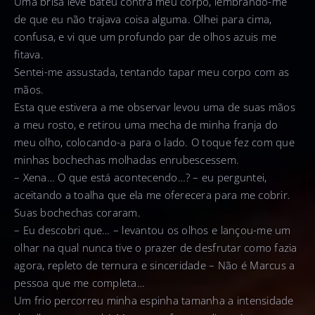
Uma brisa leve bateu contra meu corpo, lembrando-me
de que eu não trajava coisa alguma. Olhei para cima,
confusa, e vi que um profundo par de olhos azuis me
fitava.
Sentei-me assustada, tentando tapar meu corpo com as
mãos.
Esta que estivera a me observar levou uma de suas mãos
a meu rosto, e retirou uma mecha de minha franja do
meu olho, colocando-a para o lado. O toque fez com que
minhas bochechas molhadas enrubescessem.
– Xena… O que está acontecendo…? – eu perguntei,
aceitando a toalha que ela me oferecera para me cobrir.
Suas bochechas coraram.
– Eu descobri que… – levantou os olhos e lançou-me um
olhar na qual nunca tive o prazer de desfrutar como fazia
agora, repleto de ternura e sinceridade – Não é Marcus a
pessoa que me completa…
Um frio percorreu minha espinha tamanha a intensidade