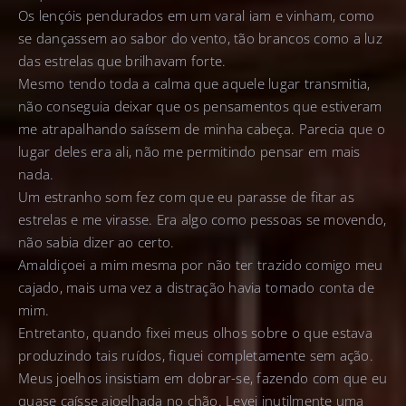
Os lençóis pendurados em um varal iam e vinham, como
se dançassem ao sabor do vento, tão brancos como a luz
das estrelas que brilhavam forte.
Mesmo tendo toda a calma que aquele lugar transmitia,
não conseguia deixar que os pensamentos que estiveram
me atrapalhando saíssem de minha cabeça. Parecia que o
lugar deles era ali, não me permitindo pensar em mais
nada.
Um estranho som fez com que eu parasse de fitar as
estrelas e me virasse. Era algo como pessoas se movendo,
não sabia dizer ao certo.
Amaldiçoei a mim mesma por não ter trazido comigo meu
cajado, mais uma vez a distração havia tomado conta de
mim.
Entretanto, quando fixei meus olhos sobre o que estava
produzindo tais ruídos, fiquei completamente sem ação.
Meus joelhos insistiam em dobrar-se, fazendo com que eu
quase caísse ajoelhada no chão. Levei inutilmente uma