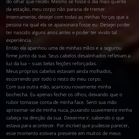
do olhar que recebi. Mesmo se fosse o dia mais quente
da estação, meu corpo não pararia de tremer.
Internamente, desejei com todas as minhas forças que a
pessoa na qual ela se apaixonara fosse eu. Desejei poder
ter nascido alguns anos antes e poder ter vivido tal
experiência.
Então ela apanhou uma de minhas mãos e a segurou
firme junto da sua. Seus cabelos desalinhados refletiam a
luz da lua – suas belas feições reforçadas.
Meus próprios cabelos estavam ainda molhados,
escorrendo por todo o resto do meu corpo.
Com sua outra mão, acariciou novamente minha
bochecha. Eu apenas fechei os olhos, deixando que o
rubor tomasse conta de minha face. Senti sua mão
aproximar-se de minha nuca, puxando suavemente minha
cabeça na direção da sua. Deixei-me ir, sabendo o que
estava para acontecer. Por incrível que pudesse parecer,
esse momento estivera presente em muitos de meus