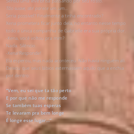
Sentiu uma leve brisa passando por seu rosto.
Tão suave, até parece um..um…
Seria possível? Finalmente a tinha encontrado?
Xena prometera ficar junto dela, no entanto nesse tempo
todo a única companhia de Gabrielle era sua própria dor.
-Xena, você voltou pra mim?
Nada. Silêncio.
-Xena!Responde!
Ela esperou, mas nada aconteceu. Não havia ninguém ali.
Deixou que seus lábios externassem aquilo que a enchia
por dentro:
“Vem, eu sei que ta tão perto
E por que não me responde
Se também tuas esperas
Te levaram pra bem longe
É longe esse lugar…”