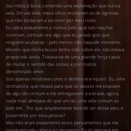
das mãos à boca, contendo uma exclamação que nunca
veio. Em vez dela, meus olhos encheram-se de lágrimas
que não tardaram a escorrer por meu rosto.
Eu sabia exatamente o motivo pelo qual tais reações
ocorriam, contudo era algo que eu jamais quis que
ninguém soubesse – pelo menos não naquele momento.
Mesmo que minha busca tenha sido sobre ele, não estava
preparada ainda. Tratava-se de uma grande força capaz
de mudar o sentido das coisas, e por muitos
denominado
amor
.
Isso apenas mostrava como o destino era injusto. Eu, uma
sonhadora, que rezava para que os deuses me tirassem
de algo tão comum e me entregassem a estrada, agora,
nada mais almejava do que um lar, uma vida comum ao
lado del… Por que simplesmente teve de ser desse jeito, e
justamente por essa pessoa?
Mas não eram exatamente esses pensamentos que me
passavam pela cabeça no momento. Eu só pensava em