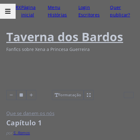
RX
Página
Menu
Login
Quer
inicial
Histórias
Escritores
publicar?
Taverna dos Bardos
Fanfics sobre Xena a Princesa Guerreira
Formatação
Que se danem os nós
Capítulo 1
por
S. Ramos