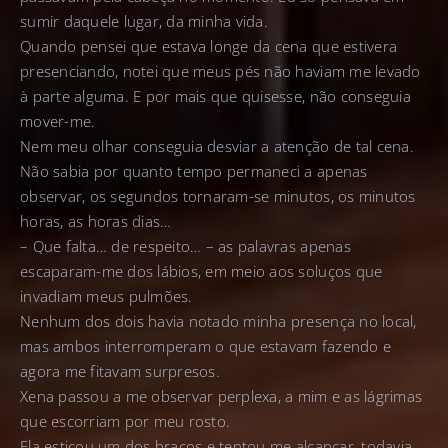
sumir daquele lugar, da minha vida.
Quando pensei que estava longe da cena que estivera
presenciando, notei que meus pés não haviam me levado
à parte alguma. E por mais que quisesse, não conseguia
mover-me.
Nem meu olhar conseguia desviar a atenção de tal cena.
Não sabia por quanto tempo permaneci a apenas
observar, os segundos tornaram-se minutos, os minutos
horas, as horas dias…
– Que falta… de respeito… – as palavras apenas
escaparam-me dos lábios, em meio aos soluços que
invadiam meus pulmões.
Nenhum dos dois havia notado minha presença no local,
mas ambos interromperam o que estavam fazendo e
agora me fitavam surpresos.
Xena passou a me observar perplexa, a mim e as lágrimas
que escorriam por meu rosto.
Ela esticou um dos braços e tentou me alcançar, todavia,