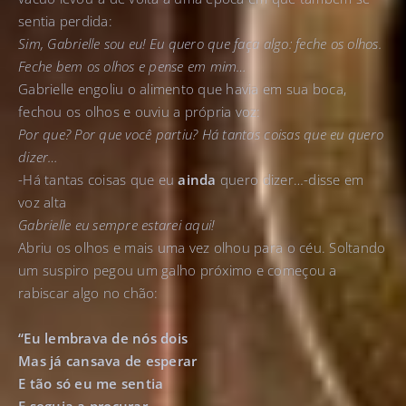
sentia perdida:
Sim, Gabrielle sou eu! Eu quero que faça algo: feche os olhos.
Feche bem os olhos e pense em mim…
Gabrielle engoliu o alimento que havia em sua boca,
fechou os olhos e ouviu a própria voz:
Por que? Por que você partiu? Há tantas coisas que eu quero
dizer…
-Há tantas coisas que eu
ainda
quero dizer…-disse em
voz alta
Gabrielle eu sempre estarei aqui!
Abriu os olhos e mais uma vez olhou para o céu. Soltando
um suspiro pegou um galho próximo e começou a
rabiscar algo no chão:
“Eu lembrava de nós dois
Mas já cansava de esperar
E tão só eu me sentia