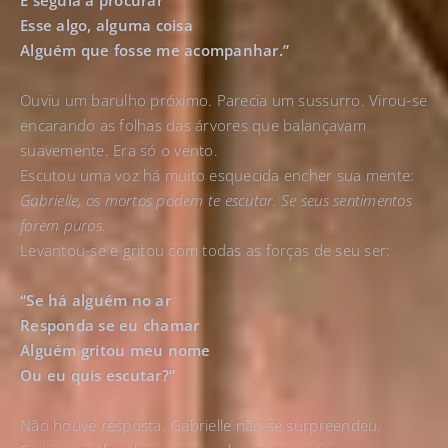
E seguia a procurar
Esse algo, alguma coisa
Alguém que fosse me acompanhar.”
Ouviu um barulho próximo. Parecia um sussurro. Virou-se
encarando as folhas das árvores que balançavam
suavemente. Era só o vento.
Escutou uma voz há muito esquecida encher sua mente:
Gabrielle, os mortos podem te escutar. Se seus sentimentos
forem puros.
Levantou-se e gritou com todas as forças de seu ser:
“Se há alguém no ar
Responda se eu chamar
Alguém gritou meu nome
Ou eu quis escutar?”
Não houve resposta. Gabrielle não se surpreendeu.