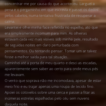
concentrar-me por causa do que aconteceu. Larguei a
pena e o pergaminho em que escrevia e passei os dedos
pelos cabelos, numa tentativa frustrada de recuperar a
calma.
Levantei e olhei minha face refletida no espelho, ato que
era simplesmente incomum para mim. As olheiras
estavam cada vez mais visíveis sob minha pele, resultado
de seguidas noites em claro perturbada com
pensamentos. Ou tentando pensar. Tomar um ar talvez
fosse a melhor saída para tal situação.
Caminhei até a porta de meu quarto e desci as escadas,
aparentemente sem saber ao certo para onde meus pés
me levavam.
O vento que soprava não me incomodava, apesar de estar
meio frio e eu trajar apenas uma roupa de tecido fino.
Apoiei os cotovelos sobre uma cerca e passei a fitar as
inúmeras estrelas espalhadas pelo céu sem nuvens
daquela noite.