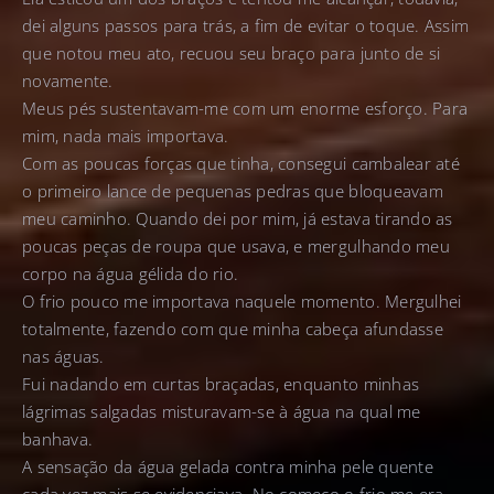
dei alguns passos para trás, a fim de evitar o toque. Assim
que notou meu ato, recuou seu braço para junto de si
novamente.
Meus pés sustentavam-me com um enorme esforço. Para
mim, nada mais importava.
Com as poucas forças que tinha, consegui cambalear até
o primeiro lance de pequenas pedras que bloqueavam
meu caminho. Quando dei por mim, já estava tirando as
poucas peças de roupa que usava, e mergulhando meu
corpo na água gélida do rio.
O frio pouco me importava naquele momento. Mergulhei
totalmente, fazendo com que minha cabeça afundasse
nas águas.
Fui nadando em curtas braçadas, enquanto minhas
lágrimas salgadas misturavam-se à água na qual me
banhava.
A sensação da água gelada contra minha pele quente
cada vez mais se evidenciava. No começo o frio me era