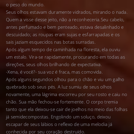
o peso do mundo.
Seus olhos estavam duramente vidrados, mirando o nada.
Quem a visse desse jeito, não a reconheceria.Seu cabelo,
antes perfumado e bem penteado, estava desalinhado e
descuidado; as roupas eram sujas e esfarrapadas e os
sais jaziam esquecidos nas botas surradas.
Após algum tempo de caminhada na floresta, ela ouviu
um estalo. Vira-se rapidamente, procurando em todas as
direções, seus olhos brilhando de expectativa.
-Xena, é você?- sua voz é fraca, mas comovida.
Após alguns segundos olhou para o chão e viu um galho
quebrado sob seus pés. A luz sumiu de seus olhos
novamente, uma lágrima escorreu por seu rosto e caiu no
chão. Sua mão fechou-se fortemente. O corpo tremia
tanto que ela deixou-se cair de joelhos no meio das folhas
já semidecompostas. Engolindo um soluço, deixou
escapar de seus lábios o reflexo de uma melodia já
conhecida por seu coração destruído.