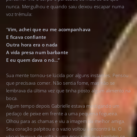
nunca. Mergulhou e quando saiu deixou escapar numa
voz trêmula:
“
Vim, achei que eu me acompanhava
E ficava confiante
Outra hora era o nada
A vida presa num barbante
E eu quem dava o nó…”
Sua mente tornou-se lúcida por alguns instantes. Pensou
que precisava comer. Não sentia fome, mas não se
lembrava da última vez que tinha posto algum alimento na
boca.
Algum tempo depois Gabrielle estava mastigando um
pedaço de peixe em frente a uma pequena fogueira.
Olhou para as chamas e viu a imagem da melhor amiga.
Seu coração palpitou e o vazio voltou a encontrá-la. O
vácuo levou-a de volta a uma época em que também se