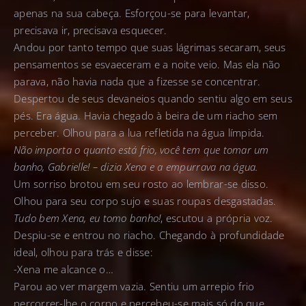
apenas na sua cabeça. Esforçou-se para levantar,
precisava ir, precisava esquecer.
Andou por tanto tempo que suas lágrimas secaram, seus
pensamentos se esvaeceram e a noite veio. Mas ela não
parava, não havia nada que a fizesse se concentrar.
Despertou de seus devaneios quando sentiu algo em seus
pés. Era água. Havia chegado à beira de um riacho sem
perceber. Olhou para a lua refletida na água límpida.
Não importa o quanto está frio, você tem que tomar um
banho, Gabrielle! – dizia Xena e a empurrava na água.
Um sorriso brotou em seu rosto ao lembrar-se disso.
Olhou para seu corpo sujo e suas roupas desgastadas.
Tudo bem Xena, eu tomo banho!
, escutou a própria voz.
Despiu-se e entrou no riacho. Chegando à profundidade
ideal, olhou para trás e disse:
-Xena me alcance o…
Parou ao ver margem vazia. Sentiu um arrepio frio
percorrer-lhe o corpo e percebeu-se mais só do que