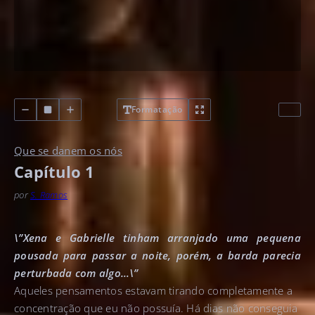
Formatação
Que se danem os nós
Capítulo 1
por
S. Ramos
\”Xena e Gabrielle tinham arranjado uma pequena
pousada para passar a noite, porém, a barda parecia
perturbada com algo…\”
Aqueles pensamentos estavam tirando completamente a
concentração que eu não possuía. Há dias não conseguia