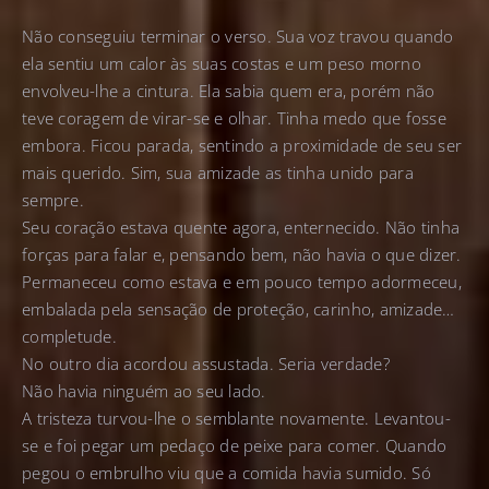
Não conseguiu terminar o verso. Sua voz travou quando
ela sentiu um calor às suas costas e um peso morno
envolveu-lhe a cintura. Ela sabia quem era, porém não
teve coragem de virar-se e olhar. Tinha medo que fosse
embora. Ficou parada, sentindo a proximidade de seu ser
mais querido. Sim, sua amizade as tinha unido para
sempre.
Seu coração estava quente agora, enternecido. Não tinha
forças para falar e, pensando bem, não havia o que dizer.
Permaneceu como estava e em pouco tempo adormeceu,
embalada pela sensação de proteção, carinho, amizade…
completude.
No outro dia acordou assustada. Seria verdade?
Não havia ninguém ao seu lado.
A tristeza turvou-lhe o semblante novamente. Levantou-
se e foi pegar um pedaço de peixe para comer. Quando
pegou o embrulho viu que a comida havia sumido. Só