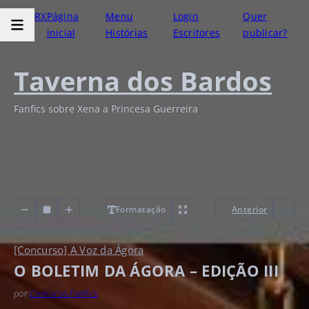
RX
Página
Menu
Login
Quer
inicial
Histórias
Escritores
publicar?
Taverna dos Bardos
Fanfics sobre Xena a Princesa Guerreira
Formatação
Anterior
[Concurso] A Voz da Ágora
O BOLETIM DA ÁGORA – EDIÇÃO III
por
Concurso Fanfics