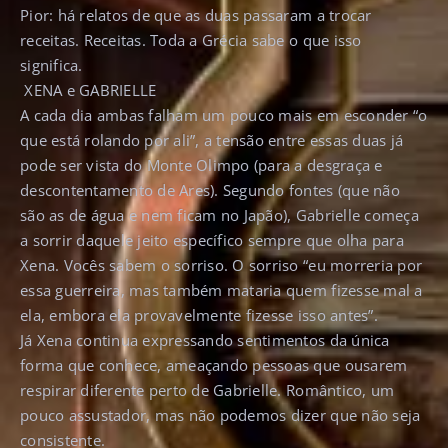
Pior: há relatos de que as duas passaram a trocar
receitas. Receitas. Toda a Grécia sabe o que isso
significa.
XENA e GABRIELLE
A cada dia ambas falham um pouco mais em esconder “o
que está rolando por ali”, a tensão entre essas duas já
pode ser vista do Monte Olimpo (para a desgraça e
descontentamento de Ares). Segundo fontes (que não
são as de água e nem ficam no Japão), Gabrielle começa
a sorrir daquele jeito específico sempre que olha para
Xena.
Vocês sabem o sorriso. O sorriso “eu morreria por
essa guerreira, mas também mataria quem fizesse mal a
ela, embora ela provavelmente fizesse isso antes”.
Já Xena continua expressando sentimentos da única
forma que conhece, ameaçando pessoas que ousarem
respirar diferente perto de Gabrielle. Romântico, um
pouco assustador, mas não podemos dizer que não seja
consistente.