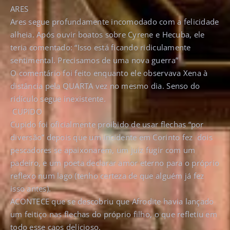
ARES
Ares segue profundamente incomodado com a felicidade
alheia. Após ouvir boatos sobre Cyrene e Hecuba, ele
teria comentado: “Isso está ficando ridiculamente
sentimental. Precisamos de uma nova guerra”
O comentário foi feito enquanto ele observava Xena à
distância pela QUARTA vez no mesmo dia.
Senso do
ridículo segue inexistente.
CUPIDO
Cupido foi oficialmente proibido de usar flechas “por
diversão” depois que um incidente em Corinto fez dois
pescadores se apaixonarem, um juiz fugir com um
padeiro, e um poeta declarar amor eterno para o próprio
reflexo num lago (tenho certeza de que alguém já fez
isso antes).
ACONTECE que se descobriu que Afrodite havia lançado
um feitiço nas flechas do próprio filho, o
que refletiu em
todo esse caos delicioso.