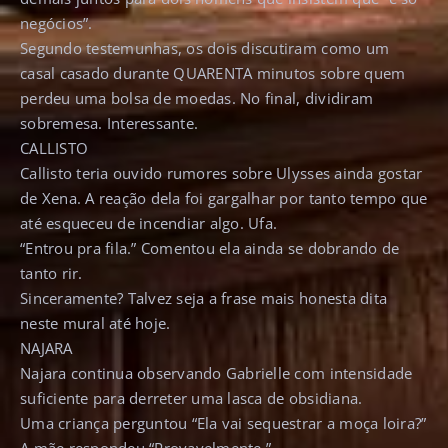
negócios”.
Segundo testemunhas, os dois discutiram como um
casal casado durante QUARENTA minutos sobre quem
perdeu uma bolsa de moedas. No final, dividiram
sobremesa. Interessante.
CALLISTO
Callisto teria ouvido rumores sobre Ulysses ainda gostar
de Xena. A reação dela foi gargalhar por tanto tempo que
até esqueceu de incendiar algo. Ufa.
“Entrou pra fila.” Comentou ela ainda se dobrando de
tanto rir.
Sinceramente? Talvez seja a frase mais honesta dita
neste mural até hoje.
NAJARA
Najara continua observando Gabrielle com intensidade
suficiente para derreter uma lasca de obsidiana.
Uma criança perguntou “Ela vai sequestrar a moça loira?”