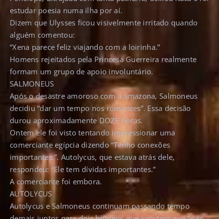
estudar poesia numa ilha por aí.
Dizem que Ulysses ficou visivelmente irritado quando
alguém comentou:
“Xena parece feliz viajando com a loirinha.”
Homens rejeitados pela Princesa Guerreira realmente
formam um grupo de apoio involuntário.
SALMONEUS
Após o desastre amoroso com a amazona, Salmoneus
decidiu “dar um tempo nos romances”. Essa decisão
durou aproximadamente DOZE horas.
Ontem ele foi visto tentando impressionar uma
comerciante egípcia dizendo “Tenho conexões
importantes.”. Autolycus, que estava atrás dele,
respondeu: “Ele tem dívidas importantes.”
A comerciante foi embora.
AUTOLYCUS
Autolycus e Salmoneus continuam passando tempo
demais juntos para dois homens que insistem que “é só