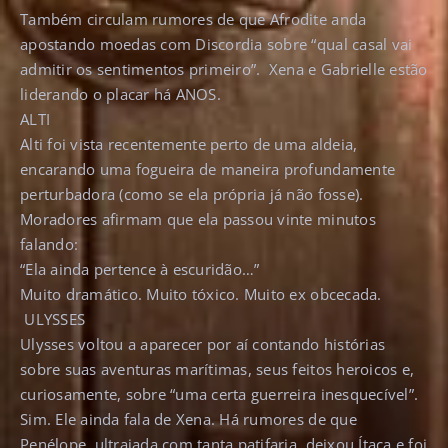
Também circulam rumores de que Afrodite anda
apostando moedas com Discordia sobre “qual casal vai
admitir os sentimentos primeiro”. Xena e Gabrielle estão
liderando o placar há ANOS.
ALTI
Alti foi vista recentemente perto de uma aldeia,
encarando uma fogueira de maneira profundamente
perturbadora (como se ela própria já não fosse).
Moradores afirmam que ela passou vinte minutos
falando:
“Ela ainda pertence à escuridão…”
Muito dramático. Muito tóxico. Muito ex obcecada.
ULYSSES
Ulysses voltou a aparecer por aí contando histórias
sobre suas aventuras marítimas, seus feitos heroicos e,
curiosamente, sobre “uma certa guerreira inesquecível”.
Sim. Ele ainda fala de Xena. Há rumores de que
Penélope, ultrajada com tanta patifaria, deixou Ítaca e foi