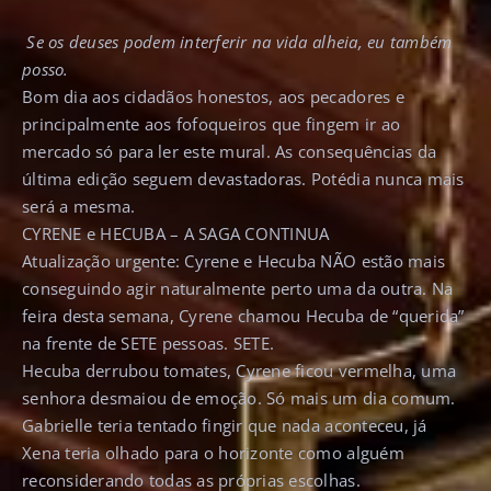
Se os deuses podem interferir na vida alheia, eu também
posso.
Bom dia aos cidadãos honestos, aos pecadores e
principalmente aos fofoqueiros que fingem ir ao
mercado só para ler este mural. As consequências da
última edição seguem devastadoras. Potédia nunca mais
será a mesma.
CYRENE e HECUBA – A SAGA CONTINUA
Atualização urgente:
Cyrene e Hecuba NÃO estão mais
conseguindo agir naturalmente perto uma da outra.
Na
feira desta semana, Cyrene chamou Hecuba de “querida”
na frente de SETE pessoas. SETE.
Hecuba derrubou tomates, Cyrene ficou vermelha, uma
senhora desmaiou de emoção. Só mais um dia comum.
Gabrielle teria tentado fingir que nada aconteceu, já
Xena teria olhado para o horizonte como alguém
reconsiderando todas as próprias escolhas.