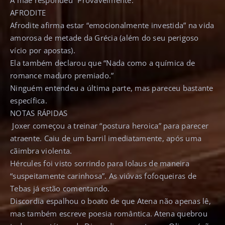
A mãe respondeu “Provavelmente.”
AFRODITE
Afrodite afirma estar “emocionalmente investida” na vida
amorosa de metade da Grécia (além do seu perigoso
vício por apostas).
Ela também declarou que “Nada como a química de
romance maduro premiado.”
Ninguém entendeu a última parte, mas pareceu bastante
específica.
NOTAS RÁPIDAS
Joxer começou a treinar “postura heroica” para parecer
atraente.
Caiu de um barril imediatamente, após uma
cãimbra violenta.
Hércules foi visto sorrindo para Iolaus de maneira
“suspeitamente carinhosa”. As viúvas fofoqueiras de
Tebas já estão comentando.
Discordia espalhou o boato de que Atena não apenas lê,
mas também escreve poesia romântica. Atena quebrou