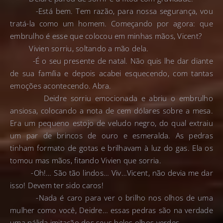
-Está bem. Tem razão, para nossa segurança, vou
tratá-la como um homem. Começando por agora: que
embrulho é esse que colocou em minhas mãos, Vicent?
Vivien sorriu, soltando a mão dela.
-É o seu presente de natal. Não quis lhe dar diante
de sua família e depois acabei esquecendo, com tantas
emoções acontecendo. Abra.
Deidre sorriu emocionada e abriu o embrulho
ansiosa, colocando a nota de cem dólares sobre a mesa.
Era um pequeno estojo de veludo negro, do qual extraiu
um par de brincos de ouro e esmeralda. As pedras
tinham formato de gotas e brilhavam à luz do gas. Ela os
tomou mas mãos, fitando Vivien que sorria.
-Oh!… São tão lindos… Viv…Vicent, não devia me dar
isso! Devem ter sido caros!
-Nada é caro para ver o brilho nos olhos de uma
mulher como você, Deidre… essas pedras são na verdade
uma pálida imitação dos seus belos olhos verdes.