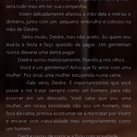
será todo meu em ter sua companhia.
Vivien delicadamente afastou a mão dela e retirou o
dinheiro, junto com um pequeno embrulho e colocou na
mão de Deidre.
-Sinto muito, Deidre, mas não aceito. Eu quem vou
levá-la à festa e faço questão de pagar. Um gentleman
nunca deixaria uma dama pagar.
Deidre sorriu maliciosamente, fitando-a nos olhos.
-Você é um gentleman? Acho que fiz amor com uma
mulher. Por sinal, uma mulher estupenda numa cama.
-Falo sério, Deidre. É importantíssimo que você
passe a me tratar sempre como um homem, para não
incorrer em um descuido. Você sabe que sou uma
mulher, em nossa intimidade não sou um homem, mas
fora da cama, precisa acostumar-se a me tratar por Vicent
e encarar com naturalidade meu comportamento como
um homem.
Deidre parou de sorrir e a fitou com gravidade.