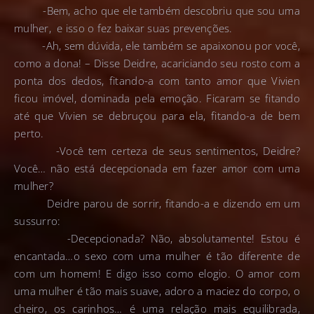
-Bem, acho que ele também descobriu que sou uma
mulher, e isso o fez baixar suas prevenções.
-Ah, sem dúvida, ele também se apaixonou por você,
como a dona! – Disse Deidre, acariciando seu rosto com a
ponta dos dedos, fitando-a com tanto amor que Vivien
ficou imóvel, dominada pela emoção. Ficaram se fitando
até que Vivien se debruçou para ela, fitando-a de bem
perto.
-Você tem certeza de seus sentimentos, Deidre?
Você… não está decepcionada em fazer amor com uma
mulher?
Deidre parou de sorrir, fitando-a e dizendo em um
sussurro:
-Decepcionada? Não, absolutamente! Estou é
encantada…o sexo com uma mulher é tão diferente de
com um homem! E digo isso como elogio. O amor com
uma mulher é tão mais suave, adoro a maciez do corpo, o
cheiro, os carinhos… é uma relação mais equilibrada,