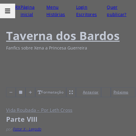
RX
Página
Menu
Login
Quer
inicial
Histórias
Escritores
publicar?
Taverna dos Bardos
Fanfics sobre Xena a Princesa Guerreira
Formatação
Anterior
Próximo
Vida Roubada – Por Leth Cross
Parte VIII
por
Fator X - Legado