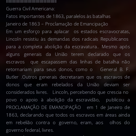
lllllllllllllllllllllllllllllllllllllllllllllllllll
Guerra Civil Americana:
Fatos importantes de 1863, paralelos às batalhas
Janeiro de 1863 – Proclamação de Emancipação
Em um esforço para aplacar os estados escravocratas,
Lincoln resistiu às demandas dos radicais Republicanos
para a completa abolição da escravatura.. Mesmo após
alguns generais da União terem declarado que os
escravos que escapassem das linhas de batalha não
retornariam para seus donos, como o General B. F.
Butler .Outros generais decretaram que os escravos de
donos que eram rebelados da União deviam ser
considerados livres. Lincoln, percebendo que crescia no
povo o apoio à abolição da escravidão, publicou a
PROCLAMAÇÃO DE EMANCIPAÇÃO em 1 de Janeiro de
1863, declarando que todos os escravos em áreas ainda
em rebelião contra o governo, eram, aos olhos do
governo federal, livres.