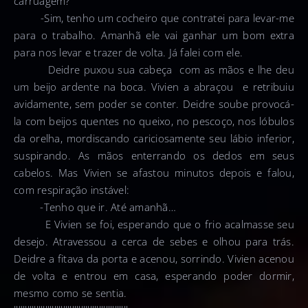
carruagem?
-Sim, tenho um cocheiro que contratei para levar-me
para o trabalho. Amanhã ele vai ganhar um bom extra
para nos levar e trazer de volta. Já falei com ele.
Deidre puxou sua cabeça com as mãos e lhe deu
um beijo ardente na boca. Vivien a abraçou e retribuiu
avidamente, sem poder se conter. Deidre soube provocá-
la com beijos quentes no queixo, no pescoço, nos lóbulos
da orelha, mordiscando cariciosamente seu lábio inferior,
suspirando. As mãos enterrando os dedos em seus
cabelos. Mas Vivien se afastou minutos depois e falou,
com respiração instável:
-Tenho que ir. Até amanhã…
E Vivien se foi, esperando que o frio acalmasse seu
desejo. Atravessou a cerca de sebes e olhou para trás.
Deidre a fitava da porta e acenou, sorrindo. Vivien acenou
de volta e entrou em casa, esperando poder dormir,
mesmo como se sentia.