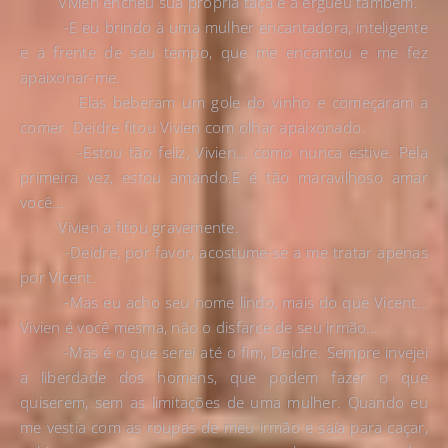
Vivien encheu sua própria taça e a ergueu também.
-E eu brindo à uma mulher encantadora, inteligente
e à frente de seu tempo, que me encantou e me fez
apaixonar-me.
Elas beberam um gole do vinho e começaram a
comer. Deidre fitou Vivien com olhar apaixonado.
-Estou tão feliz, Vivien… como nunca estive. Pela
primeira vez, estou amando.E é tão maravilhoso amar
você…
Vivien a fitou gravemente.
-Deidre, por favor, acostume-se a me tratar apenas
por Vicent.
-Mas eu acho seu nome lindo, mais do que Vicent…
Vivien é você mesma, não o disfarce de seu irmão…
-Mas é o que serei até o fim, Deidre. Sempre invejei
a liberdade dos homens, que podem fazer o que
quiserem, sem as limitações de uma mulher. Quando eu
me vestia com as roupas de meu irmão e saía para caçar,