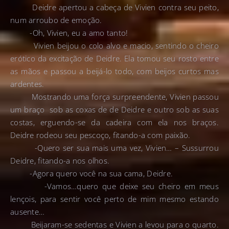
Deidre apertou a cabeça de Vivien contra seu peito,
num arroubo de emoção.
-Oh, Vivien, eu a amo tanto!
Vivien beijou o colo alvo e macio, sentindo o cheiro
erótico da excitação de Deidre. Ela tomou seu rosto entre
as mãos e passou a beijá-lo todo, com beijos curtos mas
ardentes.
Mostrando uma força surpreendente, Vivien passou
um braço sob as coxas de de Deidre e outro sob as suas
costas, erguendo-se da cadeira com ela nos braços.
Deidre rodeou seu pescoço, fitando-a com paixão.
-Quero ser sua mais uma vez, Vivien… – Sussurrou
Deidre, fitando-a nos olhos.
-Agora quero você na sua cama, Deidre.
-Vamos…quero que deixe seu cheiro em meus
lençois, para sentir você perto de mim mesmo estando
ausente…
Beijaram-se sedentas e Vivien a levou para o quarto.