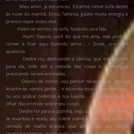
-Meu amor, já escureceu. Estamos nesse sofá desde
às nove da manhã. Estou faminta, gastei muita energia e
preciso repor todas elas.
Vivien se sentou no sofá, fazendo cara feia.
-Hum! Depois, você diz que me ama, mas prefere
comer à ficar aqui fazendo amor… – Disse, com tom
queixoso.
Deidre riu, abotoando a camisa, que era enorme
para ela, indo até a metade das coxas e as mangas
precisando serem enroladas.
-Depois de comer, vou pensar nisso, Vivien…agora,
levante-se, vamos jantar… e esconda esse corpo delicioso,
ou vou acabar cedendo à sua luxúria… – Disse ela, com o
olhar discorrendo sobre seu corpo.
Deidre foi para a cozinha, seguida por Puck e Vivien
se levantou e vestiu seu colete sobre a pele nua, vestiu a
ceroula de malha branca, que aderiu ao seu corpo
reveladoramente, mostrando suas curvas femininas, o