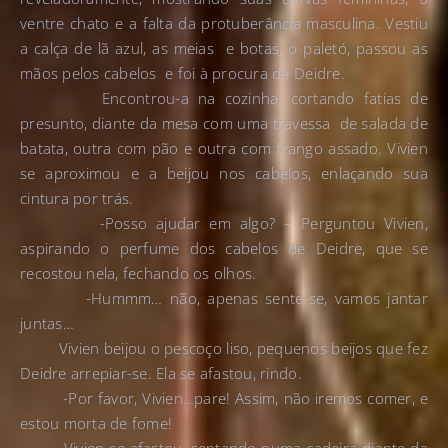
ventre chato e a falta da protuberância masculina. Vestiu
a calça de lã azul, as meias e botas, o paletó, passou as
mãos pelos cabelos e foi à procura de Deidre.
Encontrou-a na cozinha, cortando fatias de
presunto, diante da mesa com uma travessa de salada de
batata, outra com pão e outra com frango assado. Vivien
se aproximou e a beijou nos cabelos, enlaçando sua
cintura por trás.
-Posso ajudar em algo? – Perguntou Vivien,
aspirando o perfume dos cabelos de Deidre, que se
recostou nela, fechando os olhos.
-Hummm… não, apenas sente-se, vamos jantar
juntas…
Vivien beijou o pescoço liso, pequenos beijos que fez
Deidre arrepiar-se. Ela se afastou, rindo.
-Por favor, Vivien…pare! Assim, não iremos comer, e
estou morta de fome!