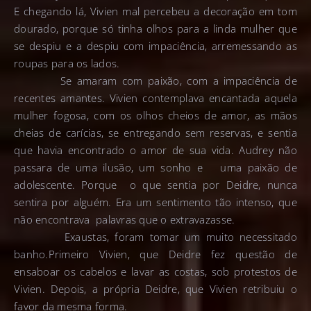
E chegando lá, Vivien mal percebeu a decoração em tom
dourado, porque só tinha olhos para a linda mulher que
se despiu e a despiu com impaciência, arremessando as
roupas para os lados.
Se amaram com paixão, com a impaciência de
recentes amantes. Vivien contemplava encantada aquela
mulher fogosa, com os olhos cheios de amor, as mãos
cheias de carícias, se entregando sem reservas, e sentia
que havia encontrado o amor de sua vida. Audrey não
passara de uma ilusão, um sonho e uma paixão de
adolescente. Porque o que sentia por Deidre, nunca
sentira por alguém. Era um sentimento tão intenso, que
não encontrava palavras que o extravazasse.
Exaustas, foram tomar um muito necessitado
banho.Primeiro Vivien, que Deidre fez questão de
ensaboar os cabelos e lavar as costas, sob protestos de
Vivien. Depois, a própria Deidre, que Vivien retribuiu o
favor da mesma forma.