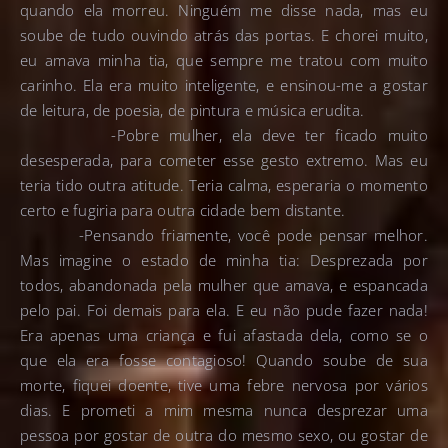
quando ela morreu. Ninguém me disse nada, mas eu
soube de tudo ouvindo atrás das portas. E chorei muito,
eu amava minha tia, que sempre me tratou com muito
carinho. Ela era muito inteligente, e ensinou-me a gostar
de leitura, de poesia, de pintura e música erudita.
-Pobre mulher, ela deve ter ficado muito
desesperada, para cometer esse gesto extremo. Mas eu
teria tido outra atitude. Teria calma, esperaria o momento
certo e fugiria para outra cidade bem distante.
-Pensando friamente, você pode pensar melhor.
Mas imagine o estado de minha tia: Desprezada por
todos, abandonada pela mulher que amava, e espancada
pelo pai. Foi demais para ela. E eu não pude fazer nada!
Era apenas uma criança e fui afastada dela, como se o
que ela era fosse contagioso! Quando soube de sua
morte, fiquei doente, tive uma febre nervosa por vários
dias. E prometi a mim mesma nunca desprezar uma
pessoa por gostar de outra do mesmo sexo, ou gostar de