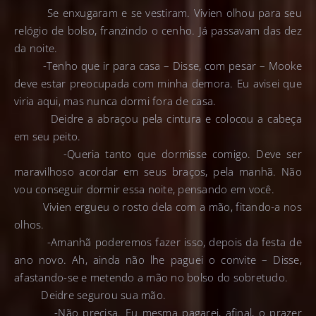
Se enxugaram e se vestiram. Vivien olhou para seu
relógio de bolso, franzindo o cenho. Já passavam das dez
da noite.
-Tenho que ir para casa – Disse, com pesar – Mooke
deve estar preocupada com minha demora. Eu avisei que
viria aqui, mas nunca dormi fora de casa.
Deidre a abraçou pela cintura e colocou a cabeça
em seu peito.
-Queria tanto que dormisse comigo. Deve ser
maravilhoso acordar em seus braços, pela manhã. Não
vou conseguir dormir essa noite, pensando em você.
Vivien ergueu o rosto dela com a mão, fitando-a nos
olhos.
-Amanhã poderemos fazer isso, depois da festa de
ano novo. Ah, ainda não lhe paguei o convite – Disse,
afastando-se e metendo a mão no bolso do sobretudo.
Deidre segurou sua mão.
-Não precisa. Eu mesma pagarei, afinal, o prazer