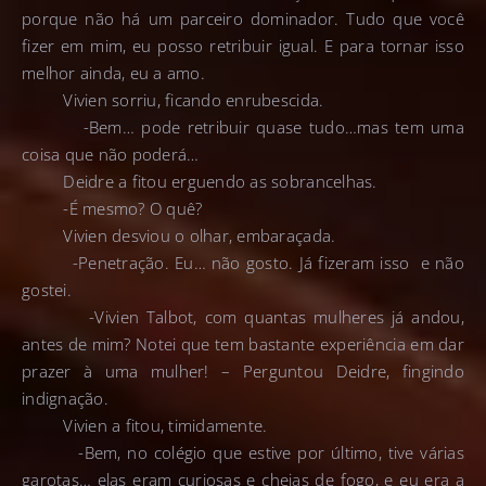
porque não há um parceiro dominador. Tudo que você
fizer em mim, eu posso retribuir igual. E para tornar isso
melhor ainda, eu a amo.
Vivien sorriu, ficando enrubescida.
-Bem… pode retribuir quase tudo…mas tem uma
coisa que não poderá…
Deidre a fitou erguendo as sobrancelhas.
-É mesmo? O quê?
Vivien desviou o olhar, embaraçada.
-Penetração. Eu… não gosto. Já fizeram isso e não
gostei.
-Vivien Talbot, com quantas mulheres já andou,
antes de mim? Notei que tem bastante experiência em dar
prazer à uma mulher! – Perguntou Deidre, fingindo
indignação.
Vivien a fitou, timidamente.
-Bem, no colégio que estive por último, tive várias
garotas… elas eram curiosas e cheias de fogo, e eu era a