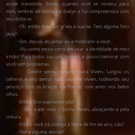
andar travestida. Então, quando você se revelou para
mim, lembrei de minha tia Evelyn e fui compreensiva com
seu disfarce.
-Oh, então devo ser grata à sua tia. Tem alguma foto
dela?
-Sim, depois do jantar eu a mostrarei à você.
-Viu como estou certa em usar a identidade de meu
irmão? Para todos sou um homem, e posso namorar com
você sem problemas.
Deidre sorriu radiante para Vivien. Largou os
talheres e veio sentar nas coxas de Vivien, rodeando seu
pescoço com os braços e a fitando com amor nos belos
olhos.
-Então, sou sua namorada?
-Sim, e até mais – Sorriu Vivien, abraçando-a pela
cintura.
-Então, você irá comigo à festa de fim de ano, não?
-Tinha alguma dúvida?