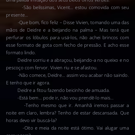
-São belíssimas, Vicent… estou comovida com seu
presente…
-Que bom, fico feliz – Disse Vivien, tomando uma das
mãos de Deidre e a beijando na palma – Mas terá que
perfurar os lóbulos para usá-los, não achei brincos com
esse formato de gota com fecho de pressão. E acho esse
formato lindo.
Deidre sorriu e a abraçou, beijando-a no queixo e no
pescoço com fervor. Vivien riu e se afastou.
-Não comece, Deidre… assim vou acabar não saindo.
E tenho que ir agora.
Deidre a fitou fazendo beicinho de amuada.
-Está bem… pode ir, não vou prendê-lo mais…
-Tenho mesmo que ir. Amanhã iremos passar a
noite em claro, lembra? Tenho de estar descansada. Que
horas devo vir buscá-la?
-Oito e meia da noite está ótimo. Vai alugar uma