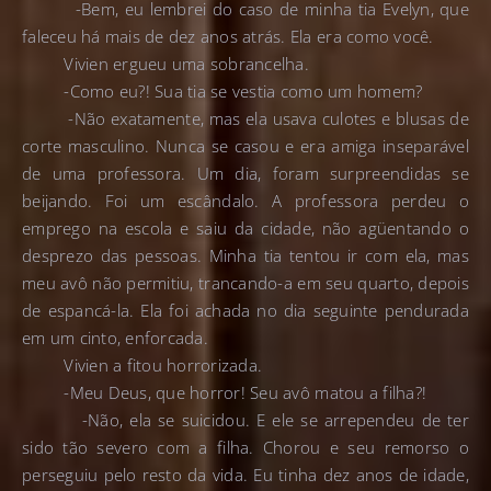
-Bem, eu lembrei do caso de minha tia Evelyn, que
faleceu há mais de dez anos atrás. Ela era como você.
Vivien ergueu uma sobrancelha.
-Como eu?! Sua tia se vestia como um homem?
-Não exatamente, mas ela usava culotes e blusas de
corte masculino. Nunca se casou e era amiga inseparável
de uma professora. Um dia, foram surpreendidas se
beijando. Foi um escândalo. A professora perdeu o
emprego na escola e saiu da cidade, não agüentando o
desprezo das pessoas. Minha tia tentou ir com ela, mas
meu avô não permitiu, trancando-a em seu quarto, depois
de espancá-la. Ela foi achada no dia seguinte pendurada
em um cinto, enforcada.
Vivien a fitou horrorizada.
-Meu Deus, que horror! Seu avô matou a filha?!
-Não, ela se suicidou. E ele se arrependeu de ter
sido tão severo com a filha. Chorou e seu remorso o
perseguiu pelo resto da vida. Eu tinha dez anos de idade,