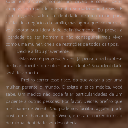
subir em árvores, montar um cavalo e correr pelos
campos, era quando me sentia verdadeiramente viva. E
com a guerra, adotei a identidade de meu irmão para
cuidar dos negócios da família, mas agora que ele morreu,
vou adotar sua identidade definitivamente. Eu provei a
liberdade de ser homem e não conseguirei mais viver
como uma mulher, cheia de restrições de todos os tipos.
Deidre a fitou gravemente.
-Mas isso é perigoso, Vivien. Já pensou na hipótese
de ficar doente, ou sofrer um acidente? Sua identidade
será descoberta.
-Prefiro correr esse risco, do que voltar a ser uma
mulher perante o mundo. E existe a ética médica, você
sabe. Um médico não pode falar particularidades de um
paciente à outras pessoas. Por favor, Deidre, prefiro que
me chame de Vicent. Não podemos facilitar, alguém pode
ouví-la me chamando de Vivien, e estarei correndo risco
de minha identidade ser descoberta.