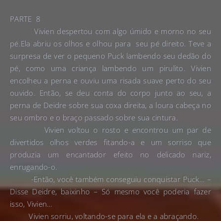
PARTE 8
Vivien despertou com algo úmido e morno no seu
pé.Ela abriu os olhos e olhou para seu pé direito. Teve a
surpresa de ver o pequeno Puck lambendo seu dedão do
pé, como uma criança lambendo um pirulito. Vivien
encolheu a perna e ouviu uma risada suave perto do seu
ouvido. Então, se deu conta do corpo junto ao seu, a
perna de Deidre sobre sua coxa direita, a loura cabeça no
seu ombro e o braço passado sobre sua cintura.
Vivien voltou o rosto e encontrou um par de
divertidos olhos verdes fitando-a e um sorriso que
produzia um encantador efeito no delicado nariz,
enrugando-o.
-Então, você também conseguiu conquistar Puck… –
Disse Deidre, baixinho – Só mesmo você poderia fazer
isso, Vivien…
Vivien sorriu, voltando-se para ela e a abraçando.