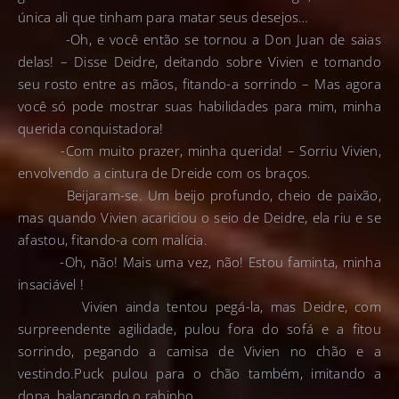
única ali que tinham para matar seus desejos…
-Oh, e você então se tornou a Don Juan de saias
delas! – Disse Deidre, deitando sobre Vivien e tomando
seu rosto entre as mãos, fitando-a sorrindo – Mas agora
você só pode mostrar suas habilidades para mim, minha
querida conquistadora!
-Com muito prazer, minha querida! – Sorriu Vivien,
envolvendo a cintura de Dreide com os braços.
Beijaram-se. Um beijo profundo, cheio de paixão,
mas quando Vivien acariciou o seio de Deidre, ela riu e se
afastou, fitando-a com malícia.
-Oh, não! Mais uma vez, não! Estou faminta, minha
insaciável !
Vivien ainda tentou pegá-la, mas Deidre, com
surpreendente agilidade, pulou fora do sofá e a fitou
sorrindo, pegando a camisa de Vivien no chão e a
vestindo.Puck pulou para o chão também, imitando a
dona, balançando o rabinho.