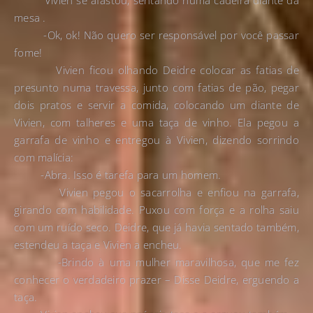
Vivien se afastou, sentando numa cadeira diante da
mesa .
-Ok, ok! Não quero ser responsável por você passar
fome!
Vivien ficou olhando Deidre colocar as fatias de
presunto numa travessa, junto com fatias de pão, pegar
dois pratos e servir a comida, colocando um diante de
Vivien, com talheres e uma taça de vinho. Ela pegou a
garrafa de vinho e entregou à Vivien, dizendo sorrindo
com malícia:
-Abra. Isso é tarefa para um homem.
Vivien pegou o sacarrolha e enfiou na garrafa,
girando com habilidade. Puxou com força e a rolha saiu
com um ruído seco. Deidre, que já havia sentado também,
estendeu a taça e Vivien a encheu.
-Brindo à uma mulher maravilhosa, que me fez
conhecer o verdadeiro prazer – Disse Deidre, erguendo a
taça.