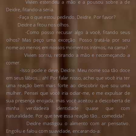
Vivien estendeu a mão e a pousou sobre a de
Deidre, fitando-a séria.
-Faça o que estou pedindo, Deidre. Por favor?
Deidre a fitou nos olhos.
-Como posso recusar algo à você, fitando seus
olhos? Mas peço uma exceção. Posso tratá-la por seu
nome ao menos em nossos momentos íntimos, na cama?
Vivien sorriu, retirando a mão e recomeçando a
comer.
-Isso pode e deve, Deidre. Meu nome soa tão doce
em seus lábios… ah! Por falar nisso, achei que você iria ter
uma reação bem mais forte ao descobrir que sou uma
mulher. Pensei que você iria odiar-me, e me expulsar de
sua presença enojada, mas você aceitou a descoberta de
minha verdadeira identidade quase que com
naturalidade. Por que teve essa reação tão… comedida?
Deidre mastigou o alimento com ar pensativo.
Engoliu e falou com suavidade, encarando-a: