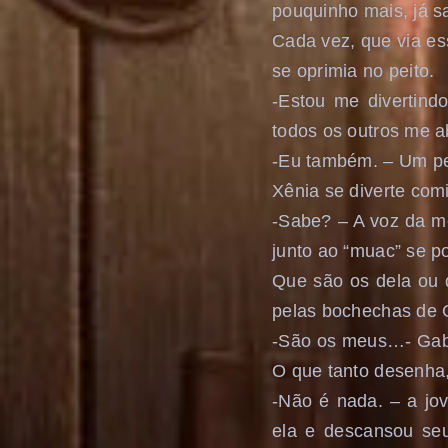
pouquinho mais, já s
Cada vez, que via es
se oprimia no peito.
-Estou me divertind
todos os outros me 
-Eu também. – Um peq
Xênia se diverte com
-Sabe? – A voz da m
junto ao “muac” se p
Que são os dela ou 
pelas bochechas de G
-São os meus…- Gabri
O que tanto desenha
-Não é nada. – a jo
ela e descansou se