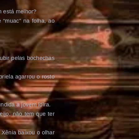
m está melhor?
e “muac” na folha, ao
ubir pelas bochechas
riela agarrou o rosto
dida a jovem loira.
ijo, não tem que ter
 Xênia baixou o olhar