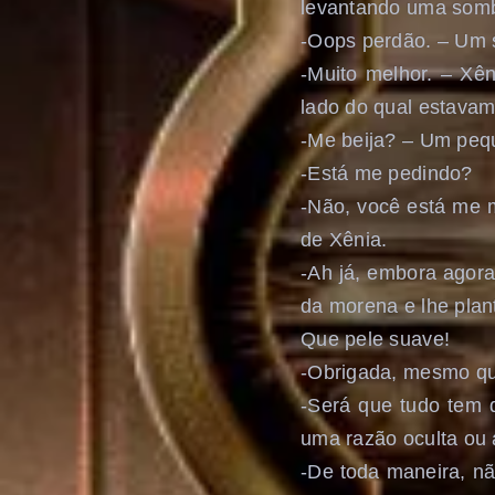
levantando uma somb
-Oops perdão. – Um s
-Muito melhor. – Xên
lado do qual estava
-Me beija? – Um pequ
-Está me pedindo?
-Não, você está me 
de Xênia.
-Ah já, embora agora
da morena e lhe plan
Que pele suave!
-Obrigada, mesmo que
-Será que tudo tem 
uma razão oculta ou 
-De toda maneira, nã