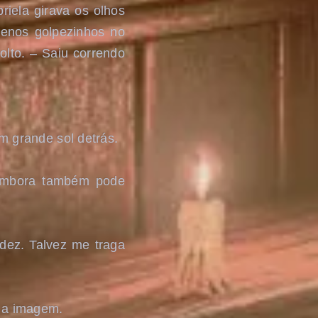
ela girava os olhos
enos golpezinhos no
olto. – Saiu correndo
m grande sol detrás.
 Embora também pode
idez. Talvez me traga
e a imagem.