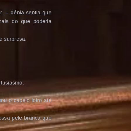
r. – Xênia sentia que
mais do que poderia
e surpresa.
ntusiasmo.
ou o cabelo loiro até
essa pele branca que