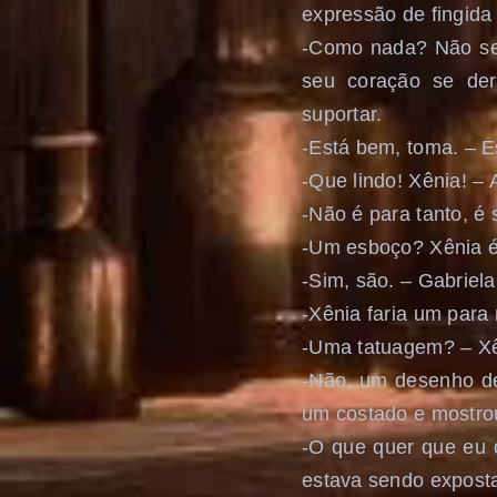
expressão de fingida
-Como nada? Não seja
seu coração se der
suportar.
-Está bem, toma. – E
-Que lindo! Xênia! –
-Não é para tanto, é
-Um esboço? Xênia é
-Sim, são. – Gabriela
-Xênia faria um para
-Uma tatuagem? – Xê
-Não, um desenho des
um costado e mostrou
-O que quer que eu 
estava sendo expost