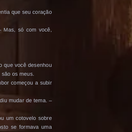
entia que seu coração
 – Mas, só com você,
io que você desenhou
e são os meus.
ubor começou a subir
idiu mudar de tema. –
ou um cotovelo sobre
osto se formava uma