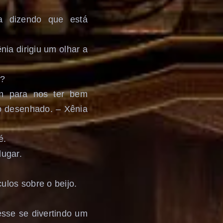
a dizendo que está
ia dirigiu um olhar a
o?
em para nos ter bem
jo desenhado. – Xênia
é.
lugar.
ulos sobre o beijo.
sse se divertindo um