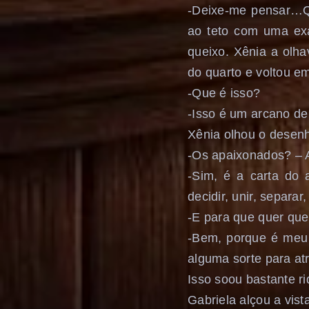
-Deixe-me pensar…Q
ao teto com uma ex
queixo. Xênia a olha
do quarto e voltou e
-Que é isso?
-Isso é um arcano de
Xênia olhou o desenh
-Os apaixonados? – 
-Sim, é a carta do
decidir, unir, separa
-E para que quer que
-Bem, porque é meu a
alguma sorte para at
Isso soou bastante r
Gabriela alçou a vis