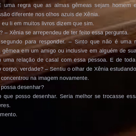
É uma regra que as almas gêmeas sejam homem e 
ão diferente nos olhos azuis de Xênia.
eu li em muitos livros dizem que sim.
? – Xênia se arrependeu de ter feito essa pergunta.
segundo para responder. – Sinto que não é uma r
a gêmea em um amigo ou inclusive em alguém de sua 
 uma relação de casal com essa pessoa. E de toda 
o corpo, verdade? – Sentiu o olhar de Xênia estudando
e concentrou na imagem novamente.
e possa desenhar?
ro que posso desenhar. Seria melhor se trocasse ess
vres.
omento.