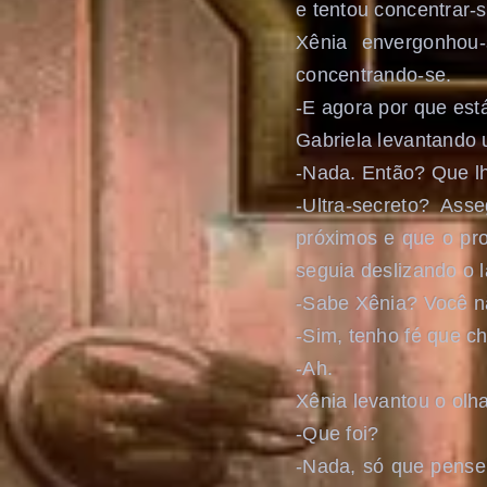
e tentou concentrar-s
Xênia envergonhou
concentrando-se.
-E agora por que est
Gabriela levantando
-Nada. Então? Que l
-Ultra-secreto? As
próximos e que o pro
seguia deslizando o l
-Sabe Xênia? Você nã
-Sim, tenho fé que ch
-Ah.
Xênia levantou o olha
-Que foi?
-Nada, só que pense