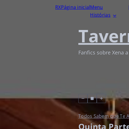
RX
Página inicial
Menu
Histórias
Taver
Fanfics sobre Xena a
Todos Sabem que Te A
Quinta Part