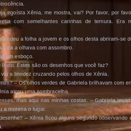
 inocência.
 egoísta Xênia, me mostra, vai? Por favor, por favo
retia com semelhantes carinhas de ternura. Era 
stendeu a folha a jovem e os olhos desta abriram-se d
 A loira a olhava com assombro.
 só um esboço.
 lindo. Estes são os desenhos que você faz?
 viu a timidez cruzando pelos olhos de Xênia.
 mim? – Os olhos verdes de Gabriela brilhavam com e
nia alçou uma sombracelha.
ses, mas aqui nas minhas costas. – Gabriela levant
 a morena o lugar.
desenhe? – Xênia ficou alguns segundo observando 
a.