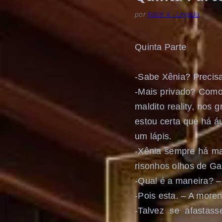
por
Fator X - Legado
Quinta Parte
-Sabe Xênia? Precis
-Mais privado? Como
maldito reality, nos
estou certa que há á
um lápis.
-Xênia sempre há ma
risonhos olhos de Ga
-Qual é a maneira? –
-Pois esta. – A more
-Talvez se afasta