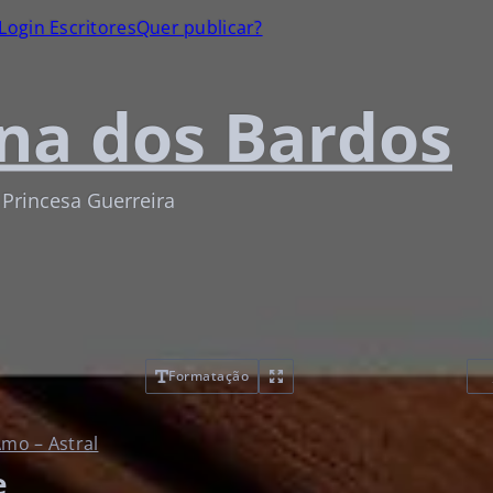
Login Escritores
Quer publicar?
na dos Bardos
 Princesa Guerreira
Formatação
mo – Astral
e