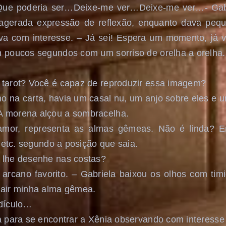
ue poderia ser…Deixe-me ver…Deixe-me ver…- Gabri
agerada expressão de reflexão, enquanto dava pequ
va com interesse. – Já sei! Espera um momento, já v
m poucos segundos com um sorriso de orelha a orelha.
 tarot? Você é capaz de reproduzir essa imagem?
o na carta, havia um casal nu, um anjo sobre eles e u
A morena alçou a sombracelha.
 amor, representa as almas gêmeas. Não é linda?
r, etc. segundo a posição que saia.
 lhe desenhe nas costas?
rcano favorito. – Gabriela baixou os olhos com tim
rair minha alma gêmea.
idículo…
ta para se encontrar a Xênia observando com interess