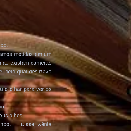
ado.
stamos metidas em um
o não existam câmeras
l pelo qual deslizava
 o olhar para ver os
ão.
eus olhos.
ndo. – Disse Xênia