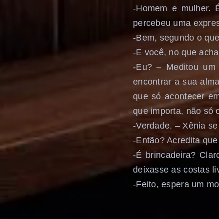
-Homem e mulher. 
percebeu uma express
-Bem, segundo o que 
-E você, no que acha
-Eu? – Meditou um 
encontrar a sua alm
que só acontecer em
que importa, não só 
-Verdade. – Xênia s
-Então? Acredita qu
-É brincadeira? Cla
deixasse as costas li
-Feito, espera um m