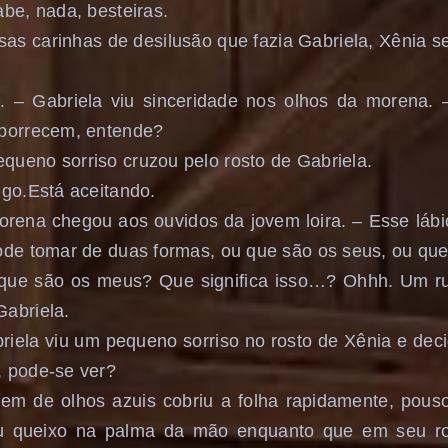
abe, nada, besteiras.
sas carinhas de desilusão que fazia Gabriela, Xênia s
o. – Gabriela viu sinceridade nos olhos da morena.
aborrecem, entende?
ueno sorriso cruzou pelo rosto de Gabriela.
igo.Está aceitando.
orena chegou aos ouvidos da jovem loira. – Esse láb
ode tomar de duas formas, ou que são os seus, ou qu
que são os meus? Que significa isso…? Ohhh. Um r
abriela.
ela viu um pequeno sorriso no rosto de Xênia e dec
, pode-se ver?
vem de olhos azuis cobriu a folha rapidamente, pous
u queixo na palma da mão enquanto que em seu r