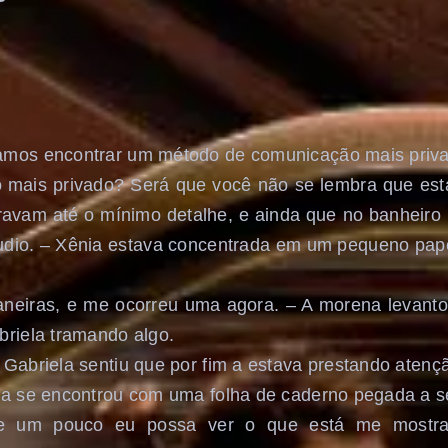
amos encontrar um método de comunicação mais priv
 mais privado? Será que você não se lembra que e
 gravam até o mínimo detalhe, e ainda que no banheir
udio. – Xênia estava concentrada em um pequeno pape
neiras, e me ocorreu uma agora. – A morena levantou
briela tramando algo.
 Gabriela sentiu que por fim a estava prestando atenç
na se encontrou com uma folha de caderno pegada a s
sse um pouco eu possa ver o que está me mostra