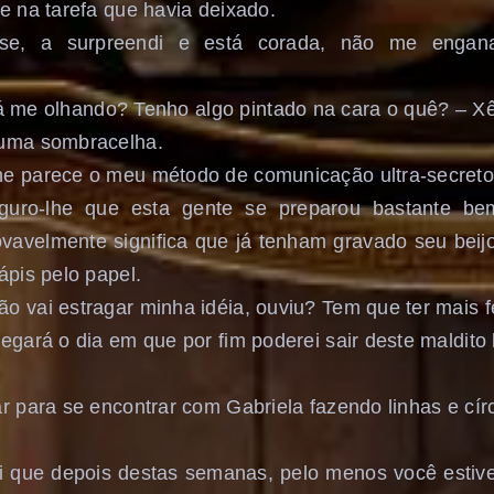
e na tarefa que havia deixado.
-se, a surpreendi e está corada, não me engan
á me olhando? Tenho algo pintado na cara o quê? – Xên
 uma sombracelha.
he parece o meu método de comunicação ultra-secret
seguro-lhe que esta gente se preparou bastante b
vavelmente significa que já tenham gravado seu bei
ápis pelo papel.
o vai estragar minha idéia, ouviu? Tem que ter mais f
egará o dia em que por fim poderei sair deste maldito 
r para se encontrar com Gabriela fazendo linhas e círc
i que depois destas semanas, pelo menos você estive