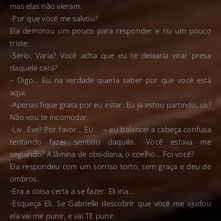
mas elas não vieram.
-Por que você me salvou?
Ela demorou um pouco para responder e riu um pouco
triste.
-Sério, Varia? Você acha que eu te deixaria virar presa
daquele cara?
– Digo… Eu na verdade queria saber por que você está
aqui.
-Apenas fique grata por eu estar. Eu já estou partindo, ok?
Não vou te incomodar.
-Liv…Eve? Por favor… Eu… – eu balancei a cabeça confusa
tentando fazer sentido daquilo. -Você estava me
seguindo? A lâmina de obsidiana, o coelho… Foi você?
Ela respondeu com um sorriso torto, sem graça e deu de
ombros.
-Era a coisa certa a se fazer. Eli iria…
-Esqueça Eli. Se Gabrielle descobrir que você me ajudou
ela vai me punir, e vai TE punir.