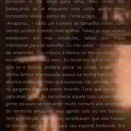
tornozelo e me lança para cima. Meu corpo dói,
balançando ao ar enquanto uma corda aperta meus
tornozelos. Idiota – penso eu. – Virei a caça.
-Amazona… – sibila um homem de tamanho médio, com
dentes podres e vestes maltrapilhas. Talvez as suas vestes
estivessem em más condições, talvez isso fosse
intencional para se camuflar. Eu não sabia. – Gosto muito
de amazonas. -Ele colocou a lâmina no meu pescoço e as
escorregou até meus seios. Eu tentei me agitar, mas sabia
que se o fizesse, poderia piorar as coisas, então parei.
Minha lâmina improvisada estava na minha bota, fora de
alcance, então por mais que quisesse, não poderia enfiá-la
na garganta daquele porco imundo. Teria que deixar isso
para mais tarde. Eu reconhecia aquele tipo, caçadores de
gente estavam se tornando muito comuns aos arredores
do território amazona, seja agindo solo ou em bandos.
Sem a proteção de Artemis, acreditavam que elas haviam
se tornado um alvo fácil para seu esporte hediondo. Era