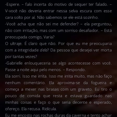
-Espere. – falo incerta do motivo de sequer ter falado. –
V-você não deveria entrar nessa selva escura com esse
cara solto por aí. Não sabemos se ele está sozinho.
-Você acha que não sei me defender? – ela perguntou,
não com irritação, mas com um sorriso desafiador. – Está
preocupada comigo, Varia?
O ultraje. É claro que não. Por que eu me preocuparia
com a integridade
dela
? Da pessoa que desejei ver morta
por tantas vezes?
-Gabrielle enlouqueceria se algo acontecesse com você.
Passe a noite aqui pelo menos. – Respondo.
Ela sorri. Isso me irrita. Isso me irrita muito, mas não faço
nenhum comentário. Ela aproxima-se da fogueira e
começa a mexer nas brasas com um graveto. Eu tiro o
pouco de comida que resta e estava guardado nas
minhas coisas e faço o que seria decente e esperado,
ofereço. Ela recusa. Ridícula.
Eu me encosto nas rochas duras da caverna e tento achar