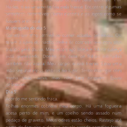
Hades, mais uma noite fria pela frente. Encontrei algumas
sementes comestíveis numa clareira e as ingeri como se
fossem ambrosia.
Madrugada do dia 5
Cometi um erro terrível ao comer aquelas sementes. Ou
talvez a água do riacho tenha se contaminado com algo
trazido pela chuva. Meu estômago lateja e minha cabeça
está queimando. Dormir em cima de folhas molhadas
também não ajuda. Meu corpo inteiro treme. Sinto uma
mão segurar meus ombros no lugar. Tento enxergar com
minha visão turva, mas não tem ninguém. Estou
delirando.
Dia 5
Acordo me sentindo fraca.
Folhas enormes cobrem meu corpo. Há uma fogueira
acesa perto de mim, e um coelho sendo assado num
pedaço de graveto. Meus odres estão cheios. Rastejo até