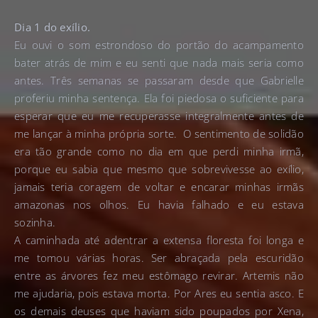
Dia 1 do exílio.
Eu ouvi o som estrondoso do portão do acampamento
bater atrás de mim e eu senti que nada mais seria como
antes. Três semanas se passaram desde que Gabrielle
proferiu minha sentença. Ela foi piedosa o suficiente para
esperar que eu me recuperasse integralmente antes de
me lançar à minha própria sorte. O sentimento de solidão
era tão grande como no dia em que perdi minha irmã,
porque eu sabia que mesmo que sobrevivesse ao exílio,
jamais teria coragem de voltar e encarar minhas irmãs
amazonas nos olhos. Eu havia falhado e eu estava
sozinha.
A caminhada até adentrar a extensa floresta foi longa e
me tomou várias horas. Ser abraçada pela escuridão
entre as árvores fez meu estômago revirar. Artemis não
me ajudaria, pois estava morta. Por Ares eu sentia asco. E
os demais deuses que haviam sido poupados por Xena,