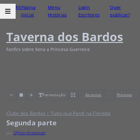
RX
Página
Menu
Login
Quer
inicial
Histórias
Escritores
publicar?
Taverna dos Bardos
Fanfics sobre Xena a Princesa Guerreira
Formatação
Anterior
Próximo
Clube dos Bardos | Tudo que Perdi na Floresta
Segunda parte
por
Officer Kiramman