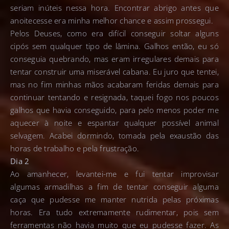
seriam inúteis nessa hora. Encontrar abrigo antes que
anoitecesse era minha melhor chance e assim prossegui.
Pelos Deuses, como era difícil conseguir soltar alguns
cipós sem qualquer tipo de lâmina. Galhos então, eu só
conseguia quebrando, mas eram irregulares demais para
tentar construir uma miserável cabana. Eu juro que tentei,
mas no fim minhas mãos acabaram feridas demais para
continuar tentando e resignada, taquei fogo nos poucos
galhos que havia conseguido, para pelo menos poder me
aquecer à noite e espantar qualquer possível animal
selvagem. Acabei dormindo, tomada pela exaustão das
horas de trabalho e pela frustração.
Dia 2
Ao amanhecer, levantei-me e fui tentar improvisar
algumas armadilhas a fim de tentar conseguir alguma
caça que pudesse me manter nutrida pelas próximas
horas. Era tudo extremamente rudimentar, pois sem
ferramentas não havia muito que eu pudesse fazer. As