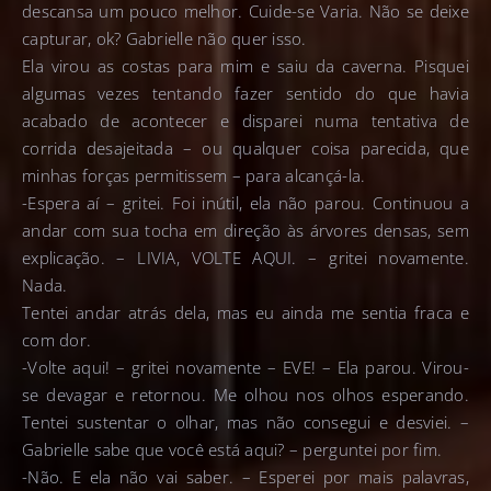
descansa um pouco melhor. Cuide-se Varia. Não se deixe
capturar, ok? Gabrielle não quer isso.
Ela virou as costas para mim e saiu da caverna. Pisquei
algumas vezes tentando fazer sentido do que havia
acabado de acontecer e disparei numa tentativa de
corrida desajeitada – ou qualquer coisa parecida, que
minhas forças permitissem – para alcançá-la.
-Espera aí – gritei. Foi inútil, ela não parou. Continuou a
andar com sua tocha em direção às árvores densas, sem
explicação. – LIVIA, VOLTE AQUI. – gritei novamente.
Nada.
Tentei andar atrás dela, mas eu ainda me sentia fraca e
com dor.
-Volte aqui! – gritei novamente – EVE! – Ela parou. Virou-
se devagar e retornou. Me olhou nos olhos esperando.
Tentei sustentar o olhar, mas não consegui e desviei. –
Gabrielle sabe que você está aqui? – perguntei por fim.
-Não. E ela não vai saber. – Esperei por mais palavras,