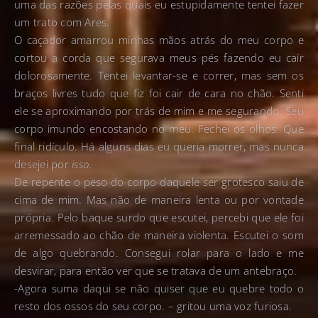
uma das razões pelas quais eu estupidamente tentei fazer
um trato com Ares.
O caçador amarrou minhas mãos atrás do meu corpo e
cortou a corda que segurava meus pés fazendo eu cair
dolorosamente. Tentei levantar-se e correr, mas sem os
braços livres tudo que fiz foi cair de cara no chão. Senti
ele se aproximando por trás de mim e me segurando. Seu
corpo imundo encostando no meu. Fechei os olhos. Que
final ridículo. Há alguns dias eu queria morrer, mas nunca
desejei por
isso
.
De repente o peso do corpo daquele ser grotesco saiu de
cima de mim. Mas não de maneira lenta ou por vontade
própria. Pelo baque surdo que escutei, percebi que ele foi
arremessado ao chão de maneira violenta. Escutei o som
de algo quebrando. Consegui rolar para o lado e me
desvirar, para então ver que se tratava de um antebraço.
-Agora suma daqui se não quiser que eu quebre todo o
resto dos ossos do seu corpo. – gritou uma voz furiosa.