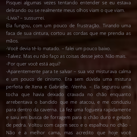
Pisquei algumas vezes tentando entender se eu estava
delirando ou se realmente meus olhos viam o que viam.
-Livia? – sussurrei.
Ela fungou, com um pouco de frustração. Tirando uma
faca de sua cintura, cortou as cordas que me prendia as
mãos.
-Você devia tê-lo matado. – falei um pouco baixo.
-Talvez. Mas eu não faço as coisas desse jeito. Não mais.
-Por quer você está aqui?
-Aparentemente para te salvar – sua voz misturava calma
e um pouco de cinismo. Era sem dúvida uma mistura
perfeita de Xena e Gabrielle. -Venha. – Ela segurou uma
tocha que havia deixado cravada no chão enquanto
arrebentava o bandido que me atacou, e me conduziu
para dentro da caverna. Lá fez uma fogueira rapidamente
e saiu em busca de forragem para o chão duro e gelado
de pedra. Voltou com capim seco e o espalhou no chão -
Não é a melhor cama, mas acredito que hoje você