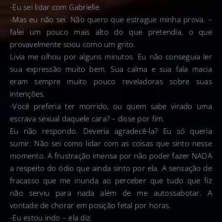
-Eu sei lidar com Gabrielle.
-Mas eu não sei. Não quero que estrague minha prova. –
falei um pouco mais alto do que pretendia, o que
provavelmente soou como um grito.
Livia me olhou por alguns minutos. Eu não conseguia ler
sua expressão muito bem. Sua calma e sua fala macia
eram sempre muito pouco reveladoras sobre suas
intenções.
-Você preferia ter morrido, ou quem sabe virado uma
escrava sexual daquele cara? – disse por fim.
Eu não respondo. Deveria agradecê-la? Eu só queria
sumir. Não sei como lidar com as coisas que sinto nesse
momento. A frustração imensa por não poder fazer NADA
a respeito do ódio que ainda sinto por ela. A sensação de
fracasso que me inunda ao perceber que tudo que fiz
não serviu para nada além de me autossabotar. A
vontade de chorar em posição fetal por horas.
-Eu estou indo – ela diz.