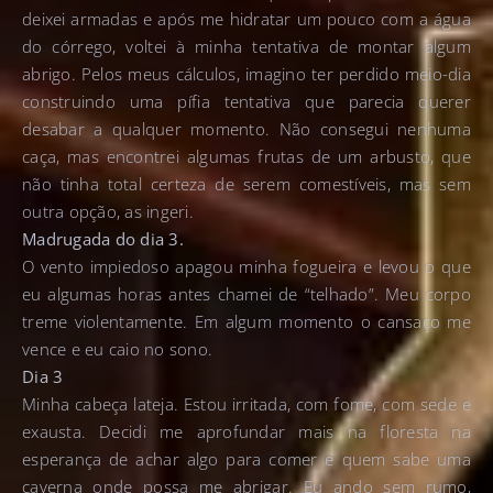
deixei armadas e após me hidratar um pouco com a água
do córrego, voltei à minha tentativa de montar algum
abrigo. Pelos meus cálculos, imagino ter perdido meio-dia
construindo uma pífia tentativa que parecia querer
desabar a qualquer momento. Não consegui nenhuma
caça, mas encontrei algumas frutas de um arbusto, que
não tinha total certeza de serem comestíveis, mas sem
outra opção, as ingeri.
Madrugada do dia 3.
O vento impiedoso apagou minha fogueira e levou o que
eu algumas horas antes chamei de “telhado”. Meu corpo
treme violentamente. Em algum momento o cansaço me
vence e eu caio no sono.
Dia 3
Minha cabeça lateja. Estou irritada, com fome, com sede e
exausta. Decidi me aprofundar mais na floresta na
esperança de achar algo para comer e quem sabe uma
caverna onde possa me abrigar. Eu ando sem rumo,