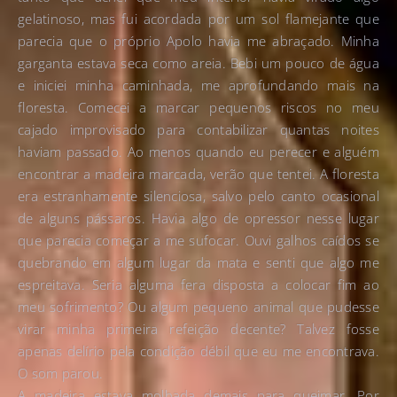
gelatinoso, mas fui acordada por um sol flamejante que
parecia que o próprio Apolo havia me abraçado. Minha
garganta estava seca como areia. Bebi um pouco de água
e iniciei minha caminhada, me aprofundando mais na
floresta. Comecei a marcar pequenos riscos no meu
cajado improvisado para contabilizar quantas noites
haviam passado. Ao menos quando eu perecer e alguém
encontrar a madeira marcada, verão que tentei. A floresta
era estranhamente silenciosa, salvo pelo canto ocasional
de alguns pássaros. Havia algo de opressor nesse lugar
que parecia começar a me sufocar. Ouvi galhos caídos se
quebrando em algum lugar da mata e senti que algo me
espreitava. Seria alguma fera disposta a colocar fim ao
meu sofrimento? Ou algum pequeno animal que pudesse
virar minha primeira refeição decente? Talvez fosse
apenas delírio pela condição débil que eu me encontrava.
O som parou.
A madeira estava molhada demais para queimar. Por