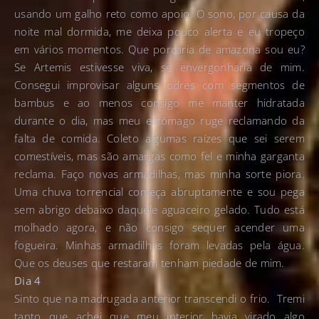
usando um galho reto como apoio. O sono, por causa da
noite mal dormida, me deixa pouco alerta e eu tropeço
em vários momentos. Que porcaria de amazona sou eu?
Se Artemis estivesse viva, se envergonharia de mim.
Consegui improvisar alguns odres com segmentos de
bambus e ao menos consigo me manter hidratada
durante o dia, mas meu estômago ruge reclamando da
falta de comida. Coleto algumas raízes que sei serem
comestíveis, mas são amargas como fel e minha garganta
reclama. Faço novas armadilhas, mas minha sorte piora.
Uma chuva torrencial começa abruptamente e sou pega
sem abrigo debaixo daquele aguaceiro gelado. Tudo está
molhado agora, e não consigo sequer acender uma
fogueira. Minhas armadilhas foram levadas pela água.
Que os deuses que restaram tenham piedade de mim.
Dia 4
Sinto que na madrugada anterior transcendi o frio. Tremi
tanto que achei que meu interior havia virado algo