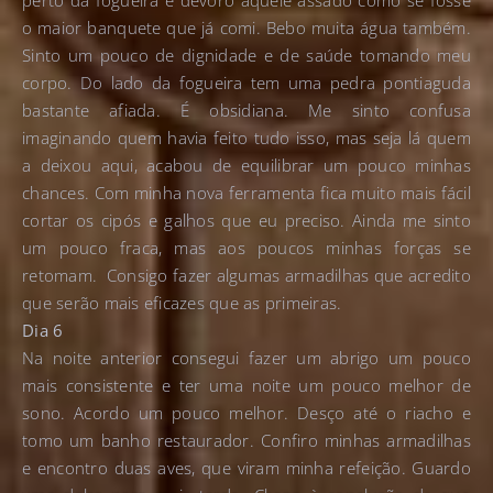
perto da fogueira e devoro aquele assado como se fosse
o maior banquete que já comi. Bebo muita água também.
Sinto um pouco de dignidade e de saúde tomando meu
corpo. Do lado da fogueira tem uma pedra pontiaguda
bastante afiada. É obsidiana. Me sinto confusa
imaginando quem havia feito tudo isso, mas seja lá quem
a deixou aqui, acabou de equilibrar um pouco minhas
chances. Com minha nova ferramenta fica muito mais fácil
cortar os cipós e galhos que eu preciso. Ainda me sinto
um pouco fraca, mas aos poucos minhas forças se
retomam. Consigo fazer algumas armadilhas que acredito
que serão mais eficazes que as primeiras.
Dia 6
Na noite anterior consegui fazer um abrigo um pouco
mais consistente e ter uma noite um pouco melhor de
sono. Acordo um pouco melhor. Desço até o riacho e
tomo um banho restaurador. Confiro minhas armadilhas
e encontro duas aves, que viram minha refeição. Guardo