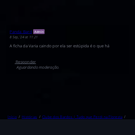
Panda_Bard
Admin
8 Sep, '24 at 11:21
A ficha da Varia caindo por ela ser estúpida é o que há
Responder
Aguardando moderação.
Início
Histórias
Clube dos Bardos | Tudo que Perdi na Floresta
Segunda parte
Página inicial
Sobre
Editorial
Termo de Serviço
Quer publicar?