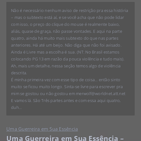
Não é necessário nenhum aviso de restrição pra essa história
– mas o subtexto está aí, e se você acha que não pode lidar
com isso, o preço do clique do mouse é realmente baixo,
aliás, quase de graça, não passe vontades. E aqui na parte
quatro, ainda há muito mais subtexto do que nas partes
anteriores. Há até um beijo. Não diga que não foi avisado.
Ainda é Livre mas a escolha é sua. (NT: No Brasil estamos
colocando PG 13 em razão da pouca violência e tudo mais).
Ah, mais um detalhe, nessa seção temos algo de violência
descrita.
É minha primeira vez com esse tipo de coisa… então sinto
muito se ficou muito longo. Sinta-se livre para escrever pra
mim se gostou ou não gostou em
merwolf@worldnet.att.net
E vamos lá. São Três partes antes e com essa aqui quatro,
duh…
Uma Guerreira em Sua Essência
Uma Guerreira em Sua Essência –