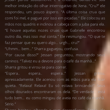
melhor imitação do olhar interrogativo de Xena. “Cru?” ele
respondeu, um pouco áspero. “A última coisa crua que
comi foi mel, e paguei por isso em picadas.” Ele colocou as
mãos nos quadris e inclinou a cabeça com a juba para ela.
“E houve aquelas nozes cruas que Gabrielle encontrou
outro dia, mas isso mal conta.” Ele resmungou. “O que te
faz pensar que eu quero algo… urgh… cru?”
“Uhmm… bem…” Sharra gaguejou, confusa.
“Por causa disso?” Jessan perguntou, mostrando seus
caninos. “Talvez eu a devore para o café da manhã…”
Sharra gritou e virou-se para correr.
“Espera.. espera.. espera..” Jessan gritou,
apressadamente. Ele acenou com as mãos para ela ficar
quieta. “Relaxa! Relaxa! Eu só estava brincando!” Seus
olhos dourados encontraram os dela. “De verdade… está
tudo bem… eu como mingau de aveia no café da manhã.
Sério.”
Sharra hesitou, olhando-o com desconfiança. Então, ela