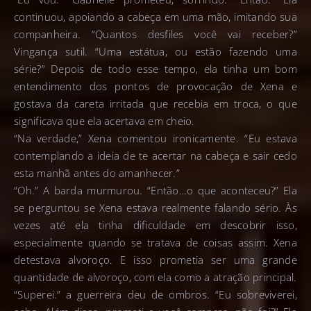
continuou, apoiando a cabeça em uma mão, imitando sua
companheira. “Quantos desfiles você vai receber?”
Vingança sutil. “Uma estátua, ou estão fazendo uma
série?” Depois de todo esse tempo, ela tinha um bom
entendimento dos pontos de provocação de Xena e
gostava da careta irritada que recebia em troca, o que
significava que ela acertava em cheio.
“Na verdade,” Xena comentou ironicamente. “Eu estava
contemplando a ideia de te acertar na cabeça e sair cedo
esta manhã antes do amanhecer.”
“Oh.” A barda murmurou. “Então…o que aconteceu?” Ela
se perguntou se Xena estava realmente falando sério. Às
vezes até ela tinha dificuldade em descobrir isso,
especialmente quando se tratava de coisas assim. Xena
detestava alvoroço. E isso prometia ser uma grande
quantidade de alvoroço, com ela como a atração principal.
“Superei.” a guerreira deu de ombros. “Eu sobreviverei,