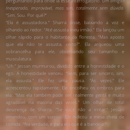
perguntando para onde ia esse interrogatório.
Um amigo?
Inesperado, improvável, mas sim, totalmente sem dúvida.
“Sim. Sou. Por quê?”
“Ela é assustadora.” Sharra disse, baixando a voz e
olhando ao redor. “Até assusta meu irmão.” Ela lançou um
olhar rápido para o habitante da floresta. “Mas aposto
que ela não te assusta, certo?”. Ela arqueou uma
sobrancelha para ele, observando seu tamanho e
musculatura.
“Uh.” Jessan murmurou, dividido entre a honestidade e o
ego. A honestidade venceu. “Bem, para ser sincero, sim,
ela assusta.” Ele fez uma pausa. “Às vezes.” Ele
acrescentou rapidamente. Ele encolheu os ombros para
ela. “Mas ela também pode ser realmente gentil e muito
agradável na maioria das vezes.” Um olhar de total
descrença de Sharra. “Se você não a irritar.” Jessan
emendou, com um sorriso. Ele indicou a mesa cheia de
comida. “Na verdade, é para ela que é a bandeja.”