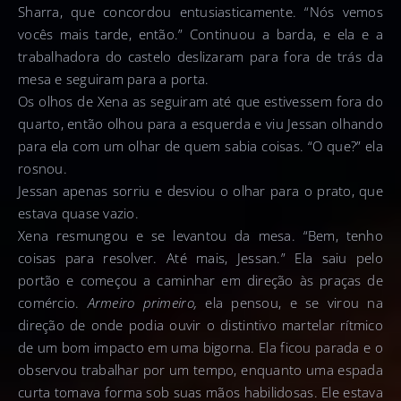
Sharra, que concordou entusiasticamente. “Nós vemos
vocês mais tarde, então.” Continuou a barda, e ela e a
trabalhadora do castelo deslizaram para fora de trás da
mesa e seguiram para a porta.
Os olhos de Xena as seguiram até que estivessem fora do
quarto, então olhou para a esquerda e viu Jessan olhando
para ela com um olhar de quem sabia coisas. “O que?” ela
rosnou.
Jessan apenas sorriu e desviou o olhar para o prato, que
estava quase vazio.
Xena resmungou e se levantou da mesa. “Bem, tenho
coisas para resolver. Até mais, Jessan.” Ela saiu pelo
portão e começou a caminhar em direção às praças de
comércio.
Armeiro primeiro,
ela pensou, e se virou na
direção de onde podia ouvir o distintivo martelar rítmico
de um bom impacto em uma bigorna. Ela ficou parada e o
observou trabalhar por um tempo, enquanto uma espada
curta tomava forma sob suas mãos habilidosas. Ele estava