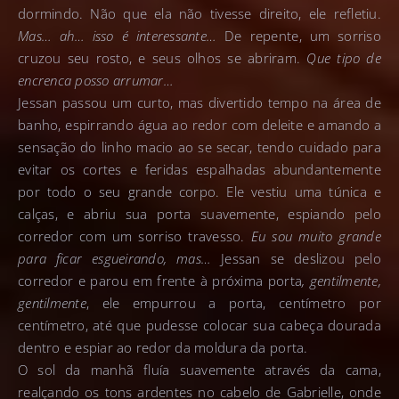
dormindo. Não que ela não tivesse direito, ele refletiu.
Mas… ah… isso é interessante…
De repente, um sorriso
cruzou seu rosto, e seus olhos se abriram.
Que tipo de
encrenca posso arrumar…
Jessan passou um curto, mas divertido tempo na área de
banho, espirrando água ao redor com deleite e amando a
sensação do linho macio ao se secar, tendo cuidado para
evitar os cortes e feridas espalhadas abundantemente
por todo o seu grande corpo. Ele vestiu uma túnica e
calças, e abriu sua porta suavemente, espiando pelo
corredor com um sorriso travesso.
Eu sou muito grande
para ficar esgueirando, mas…
Jessan se deslizou pelo
corredor e parou em frente à próxima porta
, gentilmente,
gentilmente
, ele empurrou a porta, centímetro por
centímetro, até que pudesse colocar sua cabeça dourada
dentro e espiar ao redor da moldura da porta.
O sol da manhã fluía suavemente através da cama,
realçando os tons ardentes no cabelo de Gabrielle, onde