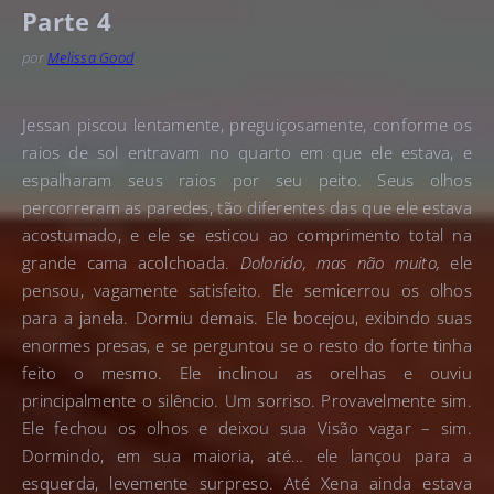
Parte 4
por
Melissa Good
Jessan piscou lentamente, preguiçosamente, conforme os
raios de sol entravam no quarto em que ele estava, e
espalharam seus raios por seu peito. Seus olhos
percorreram as paredes, tão diferentes das que ele estava
acostumado, e ele se esticou ao comprimento total na
grande cama acolchoada.
Dolorido, mas não muito,
ele
pensou, vagamente satisfeito. Ele semicerrou os olhos
para a janela. Dormiu demais. Ele bocejou, exibindo suas
enormes presas, e se perguntou se o resto do forte tinha
feito o mesmo. Ele inclinou as orelhas e ouviu
principalmente o silêncio. Um sorriso. Provavelmente sim.
Ele fechou os olhos e deixou sua Visão vagar – sim.
Dormindo, em sua maioria, até… ele lançou para a
esquerda, levemente surpreso. Até Xena ainda estava