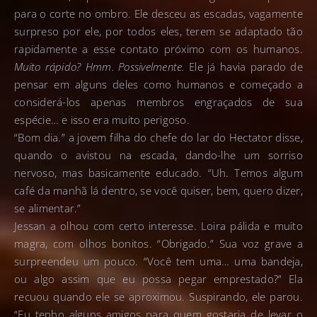
para o corte no ombro. Ele desceu as escadas, vagamente
surpreso por ele, por todos eles, terem se adaptado tão
rapidamente a esse contato próximo com os humanos.
Muito rápido? Hmm. Possivelmente.
Ele já havia parado de
pensar em alguns deles como humanos e começado a
considerá-los apenas membros engraçados de sua
espécie… e isso era muito perigoso.
“Bom dia.” a jovem filha do chefe do lar do Hectator disse,
quando o avistou na escada, dando-lhe um sorriso
nervoso, mas basicamente educado. “Uh. Temos algum
café da manhã lá dentro, se você quiser, bem, quero dizer,
se alimentar.”
Jessan a olhou com certo interesse. Loira pálida e muito
magra, com olhos bonitos. “Obrigado.” Sua voz grave a
surpreendeu um pouco. “Você tem uma… uma bandeja,
ou algo assim que eu possa pegar emprestado?” Ela
recuou quando ele se aproximou. Suspirando, ele parou.
“Eu tenho alguns amigos para quem gostaria de levar o