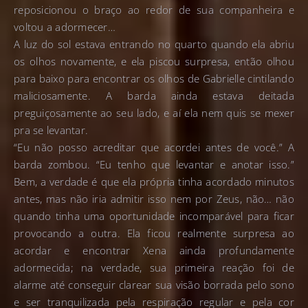
reposicionou o braço ao redor de sua companheira e
voltou a adormecer…
A luz do sol estava entrando no quarto quando ela abriu
os olhos novamente, e ela piscou surpresa, então olhou
para baixo para encontrar os olhos de Gabrielle cintilando
maliciosamente. A barda ainda estava deitada
preguiçosamente ao seu lado, e aí ela nem quis se mexer
pra se levantar.
“Eu não posso acreditar que acordei antes de você.” A
barda zombou. “Eu tenho que levantar e anotar isso.”
Bem, a verdade é que ela própria tinha acordado minutos
antes, mas não iria admitir isso nem por Zeus, não… não
quando tinha uma oportunidade incomparável para ficar
provocando a outra. Ela ficou realmente surpresa ao
acordar e encontrar Xena ainda profundamente
adormecida; na verdade, sua primeira reação foi de
alarme até conseguir clarear sua visão borrada pelo sono
e ser tranquilizada pela respiração regular e pela cor