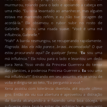
murmurou, rolando para o lado e apoiando a cabeça em
uma mão. “Eu teria levantado ao amanhecer, mas alguém
estava me mantendo refém, e eu não tive coragem de
acordá-la.” Ela observou o rubor subir no rosto de
Gabrielle e soltou uma risada suave. “Você é uma má
influência, Gabrielle.”
“Hah!” A barda resmungou, se recuperando rapidamente.
Flagrada.
Mas ela não parece…brava…incomodada? O que
estou procurando aqui? De qualquer forma
. “
Eu
sou uma
má influência.” Ela rolou para o lado e levantou um dedo
para Xena. “Isso vindo da Princesa Guerreira do terror
das planícies, a poderosa Princesa Guerreira.
Eu
sou uma
má influência!!!” Entrando em seu assunto, ela se virou de
volta e dirigiu-se ao teto, “Eu pergunto a você.”
Xena assistiu com tolerância divertida, até aquele último
giro. Então ela viu sua abertura e aproveitou a distração
da barda alcançando-a e fazendo uma boa cócega, o
suficiente para fazê-la gritar de indignação e, enquanto