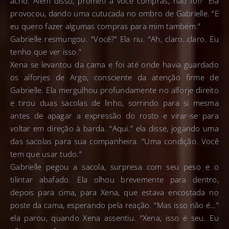
acho. Além disso, prometi a você compras, não foi?” Ela
provocou, dando uma cutucada no ombro de Gabrielle. “E
eu quero fazer algumas compras para mim também.”
Gabrielle resmungou. “Você?” Ela riu. “Ah, claro..claro. Eu
tenho que ver isso.”
Xena se levantou da cama e foi até onde havia guardado
os alforjes de Argo, consciente da atenção firme de
Gabrielle. Ela mergulhou profundamente no alforje direito
e tirou duas sacolas de linho, sorrindo para si mesma
antes de apagar a expressão do rosto e virar-se para
voltar em direção à barda. “Aqui.” ela disse, jogando uma
das sacolas para sua companheira. “Uma condição. Você
tem que usar tudo.”
Gabrielle pegou a sacola, surpresa com seu peso e o
tilintar abafado. Ela olhou brevemente para dentro,
depois para cima, para Xena, que estava encostada no
poste da cama, esperando pela reação. “Mas isso não é…”
ela parou, quando Xena assentiu. “Xena, isso é seu. Eu