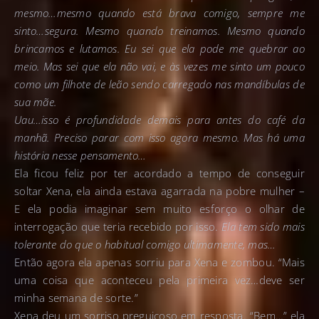
mesmo…mesmo quando está brava comigo, sempre me
sinto…segura. Mesmo quando treinamos. Mesmo quando
brincamos e lutamos. Eu sei que ela pode me quebrar ao
meio. Mas sei que ela não vai, e às vezes me sinto um pouco
como um filhote de leão sendo carregado nas mandíbulas de
sua mãe.
Uau…isso é profundidade demais para antes do café da
manhã. Preciso parar com isso agora mesmo. Mas há uma
história nesse pensamento…
Ela ficou feliz por ter acordado a tempo de conseguir
soltar Xena, ela ainda estava agarrada na pobre mulher –
E ela podia imaginar sem muito esforço o olhar de
interrogação que teria recebido por isso.
Ela tem sido mais
tolerante do que o habitual comigo ultimamente, mas…
Então agora ela apenas sorriu para Xena e zombou. “Mais
uma coisa que aconteceu pela primeira vez…deve ser
minha semana de sorte.”
Xena deu um sorriso preguiçoso em resposta. “Bem…” ela