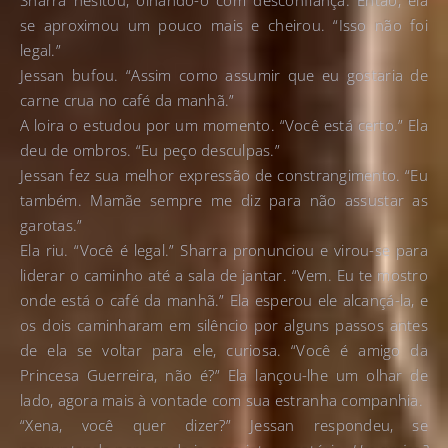
se aproximou um pouco mais e cheirou. “Isso não foi
legal.”
Jessan bufou. “Assim como assumir que eu gostaria de
carne crua no café da manhã.”
A loira o estudou por um momento. “Você está certo.” Ela
deu de ombros. “Eu peço desculpas.”
Jessan fez sua melhor expressão de constrangimento. “Eu
também. Mamãe sempre me diz para não assustar as
garotas.”
Ela riu. “Você é legal.” Sharra pronunciou e virou-se para
liderar o caminho até a sala de jantar. “Vem. Eu te mostro
onde está o café da manhã.” Ela esperou ele alcançá-la, e
os dois caminharam em silêncio por alguns passos antes
de ela se voltar para ele, curiosa. “Você é amigo da
Princesa Guerreira, não é?” Ela lançou-lhe um olhar de
lado, agora mais à vontade com sua estranha companhia.
“Xena, você quer dizer?” Jessan respondeu, se