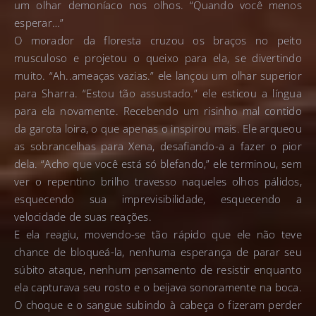
um olhar demoníaco nos olhos. “Quando você menos
esperar…”
O morador da floresta cruzou os braços no peito
musculoso e projetou o queixo para ela, se divertindo
muito. “Ah..ameaças vazias.” ele lançou um olhar superior
para Sharra. “Estou tão assustado.” ele esticou a língua
para ela novamente. Recebendo um risinho mal contido
da garota loira, o que apenas o inspirou mais. Ele arqueou
as sobrancelhas para Xena, desafiando-a a fazer o pior
dela. “Acho que você está só blefando,” ele terminou, sem
ver o repentino brilho travesso naqueles olhos pálidos,
esquecendo sua imprevisibilidade, esquecendo a
velocidade de suas reações.
E ela reagiu, movendo-se tão rápido que ele não teve
chance de bloqueá-la, nenhuma esperança de parar seu
súbito ataque, nenhum pensamento de resistir enquanto
ela capturava seu rosto e o beijava sonoramente na boca.
O choque e o sangue subindo à cabeça o fizeram perder