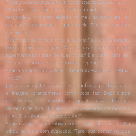
Talvez possamos expandir um pouco seus horizontes. Hum?
“Ouvi histórias sobre ela metade da minha vida.” Sharra
respondeu, com naturalidade. “E meu tio lutou em seu
exército.” Ela olhou para cima para ele. “São histórias bem
sangrentas.”
“Histórias não contam toda a história.” Jessan respondeu,
com uma voz mais suave. “As pessoas mudam, e mudam
novamente ao longo de suas vidas.” Ele sorriu para ela.
“Dê uma chance a ela. Eu não me arrependi.”
Sharra se aproximou dele, intrigada apesar de si mesma.
“Você?”
Jessan assentiu lentamente. “Eu. Conheci-a por histórias e
a imaginei praticamente como você faz. Depois nos
encontramos, e descobri o quanto essas histórias
deixaram de fora.” Ele apoiou o queixo em uma mão e a
fitou. “Ela salvou esta cidade, sabe?”
Sharra assentiu pensativamente. “Ouvi falar disso.” Ela
olhou para ele com avaliação. “Terei que pensar no que