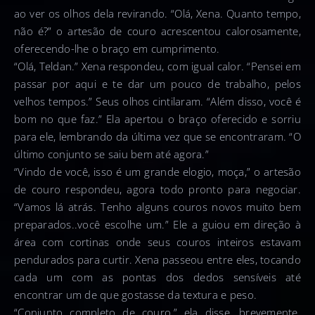
ao ver os olhos dela revirando. “Olá, Xena. Quanto tempo,
não é?” o artesão de couro acrescentou calorosamente,
oferecendo-lhe o braço em cumprimento.
“Olá, Teldan.” Xena respondeu, com igual calor. “Pensei em
passar por aqui e te dar um pouco de trabalho, pelos
velhos tempos.” Seus olhos cintilaram. “Além disso, você é
bom no que faz.” Ela apertou o braço oferecido e sorriu
para ele, lembrando da última vez que se encontraram. “O
último conjunto se saiu bem até agora.”
“Vindo de você, isso é um grande elogio, moça,” o artesão
de couro respondeu, agora todo pronto para negociar.
“Vamos lá atrás. Tenho alguns couros novos muito bem
preparados..você escolhe um.” Ele a guiou em direção à
área com cortinas onde seus couros inteiros estavam
pendurados para curtir. Xena passeou entre eles, tocando
cada um com as pontas dos dedos sensíveis até
encontrar um de que gostasse da textura e peso.
“Conjunto completo de couro,” ela disse, brevemente.