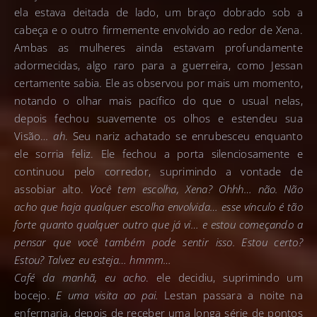
ela estava deitada de lado, um braço dobrado sob a
cabeça e o outro firmemente envolvido ao redor de Xena.
Ambas as mulheres ainda estavam profundamente
adormecidas, algo raro para a guerreira, como Jessan
certamente sabia. Ele as observou por mais um momento,
notando o olhar mais pacífico do que o usual nelas,
depois fechou suavemente os olhos e estendeu sua
Visão…
ah
. Seu nariz achatado se enrubesceu enquanto
ele sorria feliz. Ele fechou a porta silenciosamente e
continuou pelo corredor, suprimindo a vontade de
assobiar alto.
Você tem escolha, Xena? Ohhh… não. Não
acho que haja qualquer escolha envolvida… esse vínculo é tão
forte quanto qualquer outro que já vi… e estou começando a
pensar que você também pode sentir isso. Estou certo?
Estou? Talvez eu esteja… hmmm…
Café da manhã, eu acho
. ele decidiu, suprimindo um
bocejo.
E uma visita ao pai.
Lestan passara a noite na
enfermaria, depois de receber uma longa série de pontos