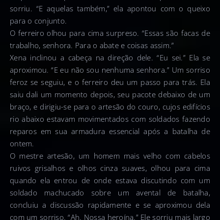
sorriu. “E aquelas também,” ela apontou com o queixo
para o conjunto.
O ferreiro olhou para cima surpreso. “Essas são facas de
trabalho, senhora. Para o abate e coisas assim.”
Xena inclinou a cabeça na direção dele. “Eu sei.” Ela se
aproximou. “E eu não sou nenhuma senhora.” Um sorriso
feroz se seguiu, e o ferreiro deu um passo para trás. Ela
saiu dali um momento depois, seu pacote debaixo de um
braço, e dirigiu-se para o artesão do couro, cujos edifícios
rio abaixo estavam movimentados com soldados fazendo
reparos em sua armadura essencial após a batalha de
ontem.
O mestre artesão, um homem mais velho com cabelos
ruivos grisalhos e olhos cinza suaves, olhou para cima
quando ela entrou de onde estava discutindo com um
soldado machucado sobre um avental de batalha,
concluiu a discussão rapidamente e se aproximou dela
com um sorriso. “Ah. Nossa heroína.” Ele sorriu mais largo