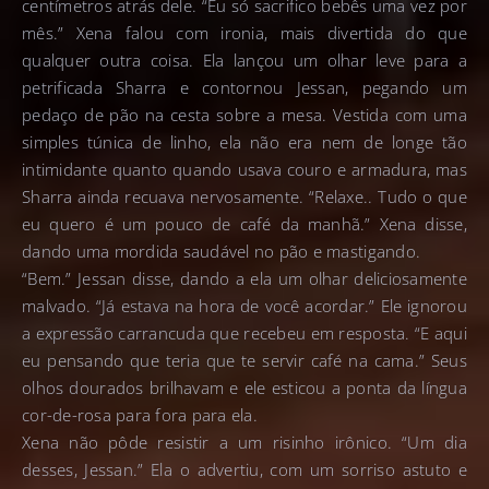
centímetros atrás dele. “Eu só sacrifico bebês uma vez por
mês.” Xena falou com ironia, mais divertida do que
qualquer outra coisa. Ela lançou um olhar leve para a
petrificada Sharra e contornou Jessan, pegando um
pedaço de pão na cesta sobre a mesa. Vestida com uma
simples túnica de linho, ela não era nem de longe tão
intimidante quanto quando usava couro e armadura, mas
Sharra ainda recuava nervosamente. “Relaxe.. Tudo o que
eu quero é um pouco de café da manhã.” Xena disse,
dando uma mordida saudável no pão e mastigando.
“Bem.” Jessan disse, dando a ela um olhar deliciosamente
malvado. “Já estava na hora de você acordar.” Ele ignorou
a expressão carrancuda que recebeu em resposta. “E aqui
eu pensando que teria que te servir café na cama.” Seus
olhos dourados brilhavam e ele esticou a ponta da língua
cor-de-rosa para fora para ela.
Xena não pôde resistir a um risinho irônico. “Um dia
desses, Jessan.” Ela o advertiu, com um sorriso astuto e