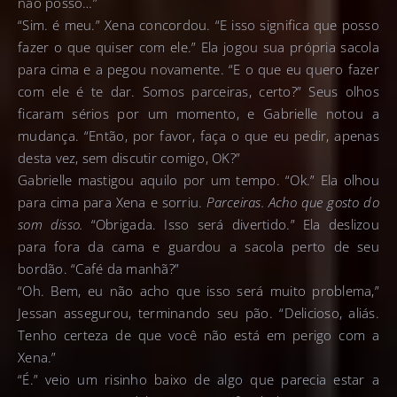
não posso…”
“Sim. é meu.” Xena concordou. “E isso significa que posso
fazer o que quiser com ele.” Ela jogou sua própria sacola
para cima e a pegou novamente. “E o que eu quero fazer
com ele é te dar. Somos parceiras, certo?” Seus olhos
ficaram sérios por um momento, e Gabrielle notou a
mudança. “Então, por favor, faça o que eu pedir, apenas
desta vez, sem discutir comigo, OK?”
Gabrielle mastigou aquilo por um tempo. “Ok.” Ela olhou
para cima para Xena e sorriu.
Parceiras. Acho que gosto do
som disso.
“Obrigada. Isso será divertido.” Ela deslizou
para fora da cama e guardou a sacola perto de seu
bordão. “Café da manhã?”
“Oh. Bem, eu não acho que isso será muito problema,”
Jessan assegurou, terminando seu pão. “Delicioso, aliás.
Tenho certeza de que você não está em perigo com a
Xena.”
“É.” veio um risinho baixo de algo que parecia estar a