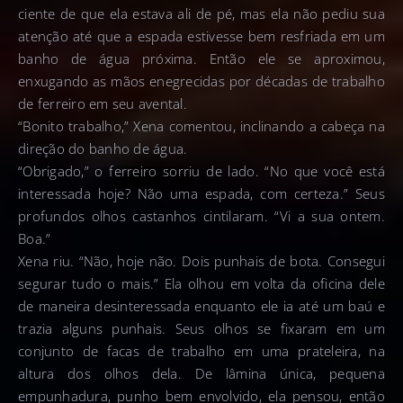
ciente de que ela estava ali de pé, mas ela não pediu sua
atenção até que a espada estivesse bem resfriada em um
banho de água próxima. Então ele se aproximou,
enxugando as mãos enegrecidas por décadas de trabalho
de ferreiro em seu avental.
“Bonito trabalho,” Xena comentou, inclinando a cabeça na
direção do banho de água.
“Obrigado,” o ferreiro sorriu de lado. “No que você está
interessada hoje? Não uma espada, com certeza.” Seus
profundos olhos castanhos cintilaram. “Vi a sua ontem.
Boa.”
Xena riu. “Não, hoje não. Dois punhais de bota. Consegui
segurar tudo o mais.” Ela olhou em volta da oficina dele
de maneira desinteressada enquanto ele ia até um baú e
trazia alguns punhais. Seus olhos se fixaram em um
conjunto de facas de trabalho em uma prateleira, na
altura dos olhos dela. De lâmina única, pequena
empunhadura, punho bem envolvido, ela pensou, então