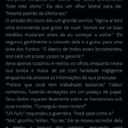
“Este está ótimo.” Ela deu um olhar lateral para ele.
“Mesmo padrão da última vez.”
O artesão de couro deu um grande sorriso. “Agora aí está
uma encomenda que gosto de ouvir. Vamos ver se suas
medidas mudaram antes de eu começar a cortar.” Ele
segurou gentilmente o cotovelo dela e a guiou para uma
área dos fundos. “E depois de todos esses brutamontes,
isso será um prazer, posso te garantir.”
Xena apenas suspirou e revirou os olhos, enquanto tirava
sua túnica e ficava de pé com facilidade negligente
enquanto ele anotava as informações de que precisava.
“Parece que você tem trabalhado bastante,” Teldan
comentou, fazendo anotações em um pedaço de papel.
Seus dedos roçaram levemente sobre os hematomas sob
suas costelas. “Conseguiu esses ontem?”
“Uh huh,” respondeu a guerreira. “Você sabe como é.”
“Sim,” grunhiu Teldan. “Eu sei.” Ele se moveu ao redor dela
e mediu a largura dos ombros, erguendo uma