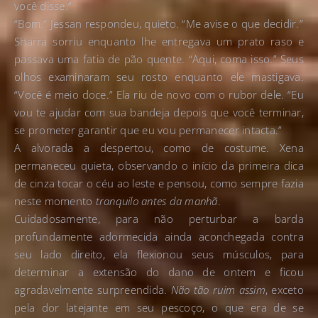
você disse.”
“Bom.” Jessan respondeu, quieto. “Me avise o que decidir.”
Sharra sorriu enquanto lhe entregava um prato raso e
passava uma fatia de pão quente. “Aqui, coma isso.” Seus
olhos examinaram seu rosto enquanto ele mastigava.
“Você é meio doce.” Ela riu de novo com o rubor dele. “Eu
vou te ajudar com sua bandeja depois que você terminar,
se prometer garantir que eu vou permanecer intacta.”
A alvorada a despertou, como de costume. Xena
permaneceu quieta, observando o início da primeira dica
de cinza tocar o céu ao leste e pensou, como sempre fazia
neste momento
tranquilo antes da manhã
.
Cuidadosamente, para não perturbar a barda
profundamente adormecida ainda aconchegada contra
seu lado direito, ela flexionou seus músculos, para
determinar a extensão do dano de ontem e ficou
agradavelmente surpreendida.
Não tão ruim assim
, exceto
pela dor latejante em seu pescoço, o que era de se