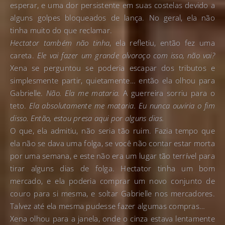
esperar, e uma dor persistente em suas costelas devido a
alguns golpes bloqueados de lança. No geral, ela não
tinha muito do que reclamar.
Hectator também não tinha
, ela refletiu, então fez uma
careta.
Ele vai fazer um grande alvoroço com isso, não vai?
Xena se perguntou se poderia escapar dos tributos e
simplesmente partir, quietamente… então ela olhou para
Gabrielle.
Não. Ela me mataria.
A guerreira sorriu para o
teto.
Ela absolutamente me mataria. Eu nunca ouviria o fim
disso. Então, estou presa aqui por alguns dias.
O que, ela admitiu, não seria tão ruim. Fazia tempo que
ela não se dava uma folga, se você não contar estar morta
por uma semana, e este não era um lugar tão terrível para
tirar alguns dias de folga. Hectator tinha um bom
mercado, e ela poderia comprar um novo conjunto de
couro para si mesma, e soltar Gabrielle nos mercadores.
Talvez até ela mesma pudesse fazer algumas compras…
Xena olhou para a janela, onde o cinza estava lentamente