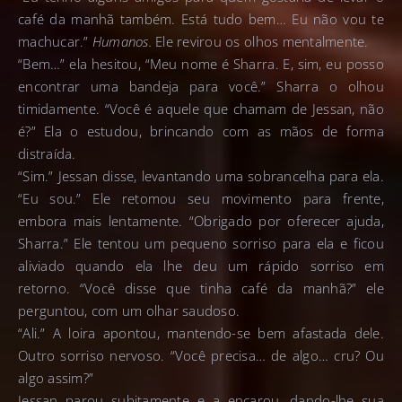
café da manhã também. Está tudo bem… Eu não vou te
machucar.”
Humanos.
Ele revirou os olhos mentalmente.
“Bem…” ela hesitou, “Meu nome é Sharra. E, sim, eu posso
encontrar uma bandeja para você.” Sharra o olhou
timidamente. “Você é aquele que chamam de Jessan, não
é?” Ela o estudou, brincando com as mãos de forma
distraída.
“Sim.” Jessan disse, levantando uma sobrancelha para ela.
“Eu sou.” Ele retomou seu movimento para frente,
embora mais lentamente. “Obrigado por oferecer ajuda,
Sharra.” Ele tentou um pequeno sorriso para ela e ficou
aliviado quando ela lhe deu um rápido sorriso em
retorno. “Você disse que tinha café da manhã?” ele
perguntou, com um olhar saudoso.
“Ali.” A loira apontou, mantendo-se bem afastada dele.
Outro sorriso nervoso. “Você precisa… de algo… cru? Ou
algo assim?”
Jessan parou subitamente e a encarou, dando-lhe sua