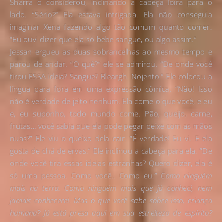
Sharra o considerou, inclinando a cabeça loira para o
lado. “Sério?” Ela estava intrigada. Ela não conseguia
imaginar Xena fazendo algo tão comum quanto comer.
“Eu ouvi dizer que ela só bebe sangue, ou algo assim.”
Jessan ergueu as duas sobrancelhas ao mesmo tempo e
parou de andar. “O quê?” ele se admirou. “De onde você
tirou ESSA ideia? Sangue? Bleargh. Nojento.” Ele colocou a
língua para fora em uma expressão cômica. “Não! Isso
não é verdade de jeito nenhum. Ela come o que você, e eu
e, eu suponho, todo mundo come. Pão, queijo, carne,
frutas… você sabia que ela pode pegar peixe com as mãos
nuas?” Ele viu o queixo dela cair. “É verdade! Eu vi. E ela
gosta de chá de ervas.” Ele inclinou a cabeça para ela. “De
onde você tira essas ideias estranhas? Quero dizer, ela é
só uma pessoa. Como você.. Como eu.”
Como ninguém
mais na terra. Como ninguém mais que já conheci, nem
jamais conhecerei. Mas o que você sabe sobre isso, criança
humana? Já está presa aqui em sua estreiteza de espírito?