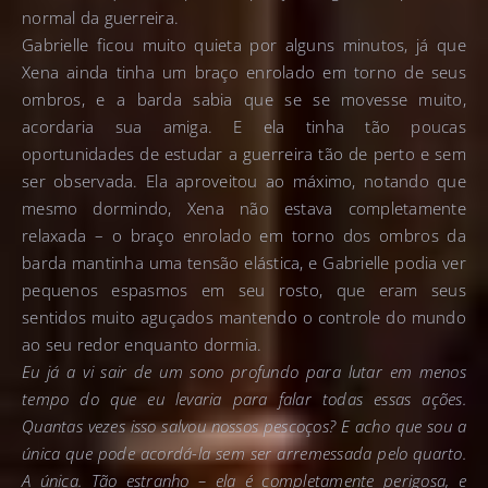
normal da guerreira.
Gabrielle ficou muito quieta por alguns minutos, já que
Xena ainda tinha um braço enrolado em torno de seus
ombros, e a barda sabia que se se movesse muito,
acordaria sua amiga. E ela tinha tão poucas
oportunidades de estudar a guerreira tão de perto e sem
ser observada. Ela aproveitou ao máximo, notando que
mesmo dormindo, Xena não estava completamente
relaxada – o braço enrolado em torno dos ombros da
barda mantinha uma tensão elástica, e Gabrielle podia ver
pequenos espasmos em seu rosto, que eram seus
sentidos muito aguçados mantendo o controle do mundo
ao seu redor enquanto dormia.
Eu já a vi sair de um sono profundo para lutar em menos
tempo do que eu levaria para falar todas essas ações.
Quantas vezes isso salvou nossos pescoços? E acho que sou a
única que pode acordá-la sem ser arremessada pelo quarto.
A única. Tão estranho – ela é completamente perigosa, e