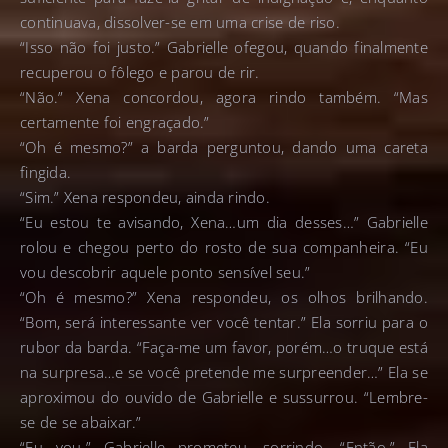
continuava, dissolver-se em uma crise de riso.
“Isso não foi justo.” Gabrielle ofegou, quando finalmente
recuperou o fôlego e parou de rir.
“Não.” Xena concordou, agora rindo também. “Mas
certamente foi engraçado.”
“Oh é mesmo?” a barda perguntou, dando uma careta
fingida.
“Sim.” Xena respondeu, ainda rindo.
“Eu estou te avisando, Xena…um dia desses…” Gabrielle
rolou e chegou perto do rosto de sua companheira. “Eu
vou descobrir aquele ponto sensível seu.”
“Oh é mesmo?” Xena respondeu, os olhos brilhando.
“Bom, será interessante ver você tentar.” Ela sorriu para o
rubor da barda. “Faça-me um favor, porém…o truque está
na surpresa…e se você pretende me surpreender…” Ela se
aproximou do ouvido de Gabrielle e sussurrou. “Lembre-
se de se abaixar.”
“Eu vou.” Gabrielle prometeu, sorrindo. “Então.” Ela