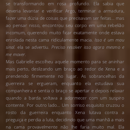
se transformando em rosa profundo. Ela sabia que
deveria levantar e verificar Argo, terminar a armadura,
fazer uma dúzia de coisas que precisavam ser feitas… mas
ao pensar nisso, encontrou seu corpo em uma rebelião
incomum, querendo muito ficar exatamente onde estava
enrolada nesta cama ridiculamente macia
. Isso é um mau
sinal
. ela se advertiu.
Preciso resolver isso agora mesmo e
me mover
.
Mas Gabrielle escolheu aquele momento para se aninhar
mais perto, deslizando um braço ao redor de Xena e a
prendendo firmemente no lugar. As sobrancelhas da
guerreira se ergueram, enquanto ela estudava sua
companheira e sentia o braço se apertar e depois relaxar
quando a barda voltava a adormecer com um suspiro
contente. Por outro lado… Um sorriso esquisito cruzou o
rosto da guerreira enquanto Xena lutava contra a
preguiça e perdia a luta, decidindo que uma manhã a mais
na cama provavelmente não lhe faria muito mal. Ela