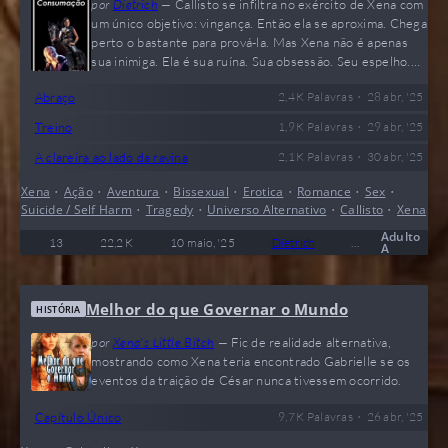
por
Dietrich
—
Callisto se infiltra no exército de Xena com
mundo…
um único objetivo: vingança. Então ela se aproxima. Chega
perto o bastante para prová-la. Mas Xena não é apenas
sua inimiga. Ela é sua ruína. Sua obsessão. Seu espelho.
Leia os avisos, por favor. Só fica mais sombrio à medida
•
Abraço
2,4 K
Palavras
28 abr, '25
que o tempo passa. PS: Essa é uma história Xena/Callisto.
Gabrielle NÃO está nessa história. AVISOS:…
•
Treino
1,9 K
Palavras
29 abr, '25
•
A clareira ao lado da ravina
2,1 K
Palavras
30 abr, '25
Xena
•
Ação
•
Aventura
•
Bissexual
•
Erotica
•
Romance
•
Sex
•
Suicide / Self Harm
•
Tragedy
•
Universo Alternativo
•
Callisto
•
Xena
Adulto
13
22,2 K
10 maio, '25
Dietrich
0
Concluído
A
Melhor do que Governar o Mundo
HISTÓRIA
por
Xena's Little Bitch
—
Fic de realidade alternativa,
mostrando como Xena teria encontrado Gabrielle se os
eventos da traição de César nunca tivessem ocorrido.
•
Capítulo Único
9,7 K
Palavras
26 abr, '25