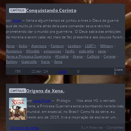
Conquistando Corinto
CAPÍTULO
por
Anne
—
Xena a algum tempo se juntou a Ares o Deus da guerra
que de muito já vinha atrás dela para comandar seus exércitos
prometendo dar o mundo pra guerreira . O Deus sabia das ambições
da morena e assim cada vez mais de fez presente e aos poucos foram
tomando várias aldeias e cidades da Grécia . A fama da guerreira de
Xena
•
Ação
•
Aventura
•
Fantasy
•
Lesbian
•
LGBT+
•
Military
•
Ares rodava ao quatro cantos da Grécia todos dizem que ela amante
Romance
•
Afrodite
•
amazonas
•
fanfic
•
gabrielle
•
xena
•
do Deus da guerra , embora não fosse de total verdade eles se
Xena a Princesa Guerreira
•
Afrodite
•
Atena
•
Callisto
•
Cyrene
•
envolviam de vez em quando . O Plano de Xena era tomar…
Ephiny
•
Gabrielle
•
Varia
•
Xena
Livre
758
22 abr, '26
Anne
0
L
Origens de Xena.
CAPÍTULO
por
Luca Fiuza
—
Prólogo: Nos anos 90, o seriado
Xena, a Princesa Guerreira estava bombando na televisão
mundial, em especial, no Brasil! Como fã da série, eu
neste ano de 2025, tive a inspiração de escrever um
conto, voltado para origem desta personagem icônica, de
•
Origens de Xena.
5,1 K
Palavras
Completed
um modo que a série de tv não retrata – sua ligação