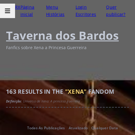
RX
Página
Menu
Login
Quer
inicial
Histórias
Escritores
publicar?
Taverna dos Bardos
Fanfics sobre Xena a Princesa Guerreira
163
RESULTS IN THE
"XENA"
FANDOM
Definição:
Universo de Xena: A princesa guerreira
Todas As Publicações
Atualizado
Qualquer Data