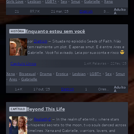
Girls Love
•
Lesbian
•
LGBT+
•
Sex
•
Smut
•
Gabrielle
•
Xena
Adulto
21
89,7 K
21 mar, '25
Dietrich
3
Concluído
A
Enquanto estou sem você
HISTÓRIA
por
Dietrich
—
Situada no episódio Seeds of Faith. Não
tem realmente um plot. É apenas smut. E é entre Ares e
Gabrielle. Você foi avisado. Leia por sua conta e risco
•
Capítulo Único
1,4 K
Palavras
22 fev, '25
Xena
•
Bissexual
•
Drama
•
Erotica
•
Lesbian
•
LGBT+
•
Sex
•
Smut
•
Ares
•
Gabrielle
Adulto
1,4 K
17 out, '25
Dietrich
1
Oneshot
A
Beyond This Life
CAPÍTULO
por
ReallettyC
—
In the realm of eternity, where stars
whispered secrets to the moon, two souls danced across
timelines. Xena and Gabrielle, warriors, lovers, and