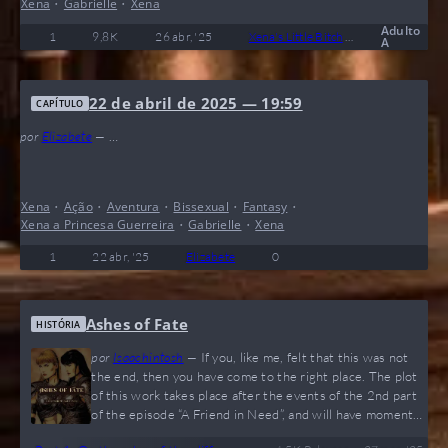
Xena
•
Gabrielle
•
Xena
Adulto
1
9,8 K
26 abr, '25
Xena's Little Bitch
0
Conc
A
22 de abril de 2025 — 19:59
CAPÍTULO
por
Elizabete
—
…
Xena
•
Ação
•
Aventura
•
Bissexual
•
Fantasy
•
Xena a Princesa Guerreira
•
Gabrielle
•
Xena
1
22 abr, '25
Elizabete
0
Ashes of Fate
HISTÓRIA
por
Isaachintosh
—
If you, like me, felt that this was not
the end, then you have come to the right place. The plot
of this work takes place after the events of the 2nd part
of the episode “A Friend in Need”, and will have moments
of suspense, adventure, action and romance. I