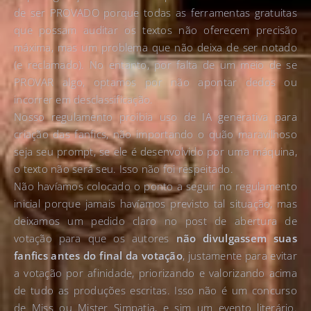
de ser PROVADO porque todas as ferramentas gratuitas
que possam auditar os textos não oferecem precisão
máxima, mas um problema que não deixa de ser notado
(e reclamado). No entanto, por falta de um meio de se
PROVAR algo, optamos por não apontar dedos ou
incorrer em desclassificação.
Nosso regulamento proibia uso de IA generativa para
criação das fanfics, não importando o quão maravilhoso
seja seu prompt, se ele é desenvolvido por uma máquina,
o texto não será seu. Isso não foi respeitado.
Não havíamos colocado o ponto a seguir no regulamento
inicial porque jamais havíamos previsto tal situação, mas
deixamos um pedido claro no post de abertura de
votação para que os autores
não divulgassem suas
fanfics antes do final da votação
, justamente para evitar
a votação por afinidade, priorizando e valorizando acima
de tudo as produções escritas. Isso não é um concurso
de Miss ou Mister Simpatia, e sim um evento literário.