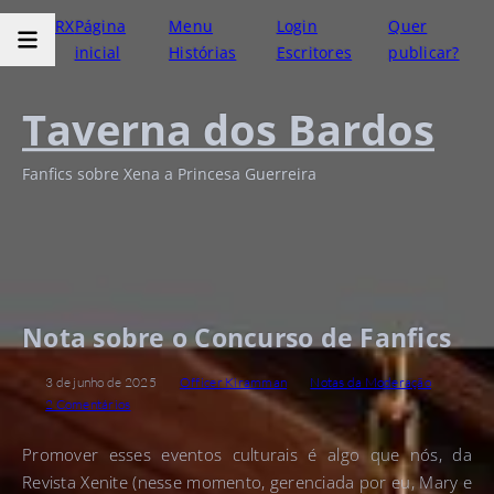
RX
Página
Menu
Login
Quer
inicial
Histórias
Escritores
publicar?
Taverna dos Bardos
Fanfics sobre Xena a Princesa Guerreira
Nota sobre o Concurso de Fanfics
3 de junho de 2025
Officer Kiramman
Notas da Moderação
2 Comentários
Promover esses eventos culturais é algo que nós, da
Revista Xenite (nesse momento, gerenciada por eu, Mary e