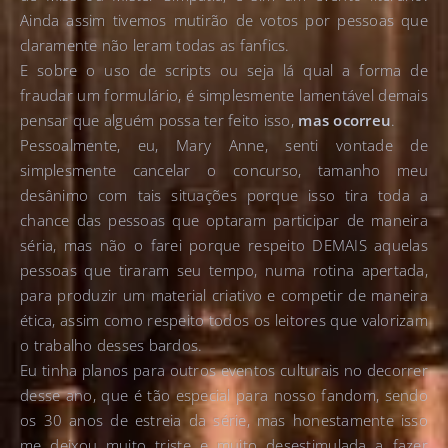
Ainda assim tivemos mutirão de votos por pessoas que
claramente não leram todas as fanfics.
E sobre o uso de scripts ou seja lá qual a forma de
fraudar um formulário, é simplesmente lamentável demais
pensar que alguém possa ter feito isso,
mas ocorreu
.
Pessoalmente, eu, Mary Anne, senti vontade de
simplesmente cancelar o concurso, tamanho meu
desânimo com tais situações porque isso tira toda a
chance das pessoas que optaram participar de maneira
séria, mas não o farei porque respeito DEMAIS aquelas
pessoas que tiraram seu tempo, numa rotina apertada,
para produzir um material criativo e competir de maneira
ética, assim como respeito todos os leitores que valorizam
o trabalho desses bardos.
Eu tinha planos para outros eventos culturais no decorrer
desse ano, que é tão especial para nosso fandom, sendo
os 30 anos de estreia da série, mas honestamente isso
me deixou muito triste e muito desestimulada a fazer