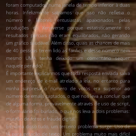
foram computados numa janela de tempo inferior à duas
horas. Infelizmente sabíamos que isso não refletia o
número e leitores entusiastas apaixonados pelas
produções do Xenaverse porque estatisticamente os
resultados parciais não eram equilibrados, não gerando
um gráfico saudável. Além disso, quais as chances de mais
de 40 pessoas terem lido as fanfics e desse número nem
mesmo UMA tenha deixado um comentário sequer
naquele período?
É importante explicarmos que toda resposta enviada salva
um endereço de e-mail atrelado a ela, no entanto para
minha surpresa o número de votos era superior ao
número de emails captados, o que nos leva a concluir que
de alguma forma, provavelmente através de uso de script,
o formulário foi burlado, o que nos leva a dois problemas:
mutirão de fotos e fraude digital.
Em cima disso tudo, um terceiro problema surge: Uso de
IA para geração de texto. Um problema muito mais difícil