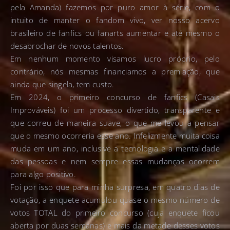
pela Amanda) fazemos por puro amor à série, com o
intuito de manter o fandom vivo, ver nosso acervo
brasileiro de fanfics ou fanarts aumentar e até mesmo o
desabrochar de novos talentos.
Em nenhum momento visamos lucro próprio, pelo
contrário, nós mesmas financiamos a premiação, que
ainda que singela, tem custo.
Em 2024, o primeiro concurso de fanfics (Casais
Improváveis) foi um processo divertido, transparente e
que correu de maneira suave, o que me levou a pensar
que o mesmo ocorreria esse ano. Infelizmente muita coisa
muda em um ano, inclusive a tecnologia e a mentalidade
das pessoas e nem sempre essas mudanças ocorrem
para algo positivo.
Foi por isso que para minha surpresa, em quatro dias de
votação, a enquete acumulou quase o mesmo número de
votos TOTAL do primeiro concurso (cuja enquete ficou
aberta por duas semanas) e mais da metade desses votos