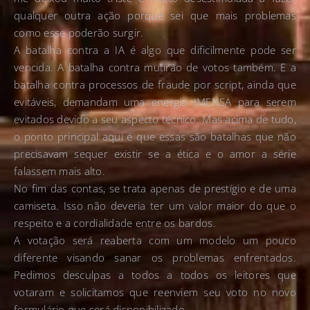
qualquer outra ação porque sei que mais problemas
como esse poderão surgir.
A batalha contra a IA é algo que dificilmente pode ser
vencida. A batalha contra mutirão de votos também. E a
batalha contra processos de fraude por script, ainda que
evitáveis, demandam uma energia IMENSA para serem
evitados devido a seu aspecto técnico. Mas acima de tudo,
o ponto principal aqui é que essas são batalhas que não
precisavam sequer existir se a ética e o amor a série
falassem mais alto.
No fim das contas, se trata apenas de prestígio e de uma
camiseta. Isso não deveria ter um valor maior do que o
respeito e a cordialidade entre os bardos.
A votação será reaberta com um modelo um pouco
diferente visando sanar os problemas enfrentados.
Pedimos desculpas a todos a todos os leitores que
votaram e solicitamos que reenviem seu voto no novo
formulário que será disponibilizado.