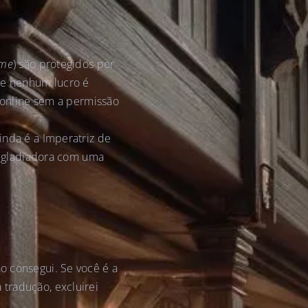
me
) são protegidos por
l e nenhum lucro é
a online sem a permissão
inda é a Imperatriz de
 gladiadora com uma
ão consegui. Se você é a
 tradução, excluirei