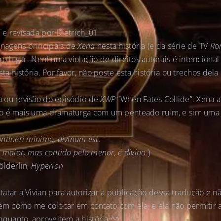
e revisada por Dietrich_01
onagens principais de
Xena
nesta história (e da série de TV
Ro
tro lugar. Nenhuma violação de direitos autorais é intenciona
ta história. Por favor, não poste esta história ou trechos del
a ou revisão do episódio de
XWP
“When Fates Collide”: Xena a
ão é mais uma dramaturga com um penteado ruim, e sim uma
ntineri minimo, divinum est.
 maior, mas contido pelo menor, é divino.
)
ölderlin,
Hyperion
atar a Vivian para autorizar a publicação dessa tradução e n
tem como me colocar em contato com ela, e ela não permitir a
uanto, aproveitem a história ^^