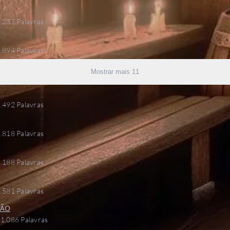
.237 Palavras
.894 Palavras
Mostrar mais 11
.492 Palavras
.818 Palavras
.188 Palavras
.581 Palavras
SÃO
1.086 Palavras