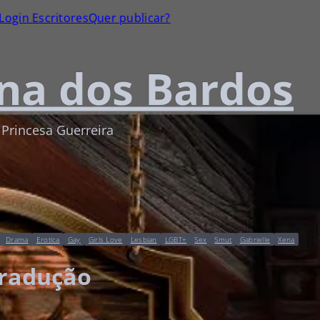
Login Escritores
Quer publicar?
na dos Bardos
 Princesa Guerreira
Drama
Erotica
Gay
Girls Love
Lesbian
LGBT+
Sex
Smut
Gabrielle
Xena
tradução