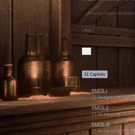
Pertence à Vivian Darkbloo
NC17
21 Capítulo
PARTE I
21 de março de 2025
3
PARTE II
21 de março de 2025
1
PARTE III
21 de março de 2025
3