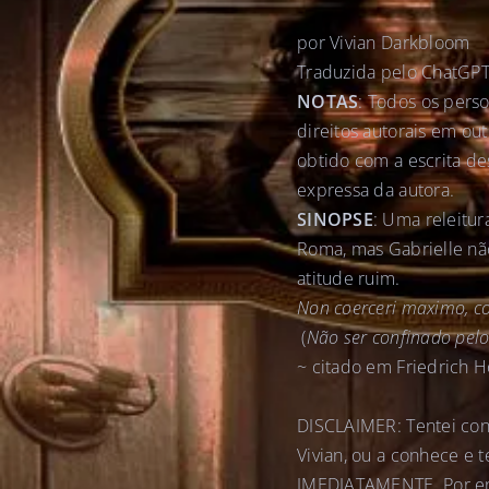
por Vivian Darkbloom
Traduzida pelo ChatGPT 
NOTAS
: Todos os pers
direitos autorais em ou
obtido com a escrita des
expressa da autora.
SINOPSE
: Uma releitur
Roma, mas Gabrielle n
atitude ruim.
Non coerceri maximo, co
(
Não ser confinado pelo
~ citado em Friedrich H
DISCLAIMER: Tentei cont
Vivian, ou a conhece e 
IMEDIATAMENTE. Por enq