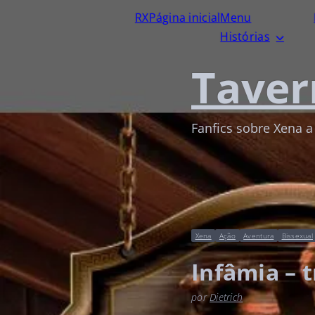
RX
Página inicial
Menu
Histórias
Taver
Fanfics sobre Xena a
Xena
Ação
Aventura
Bissexual
Infâmia – 
por
Dietrich