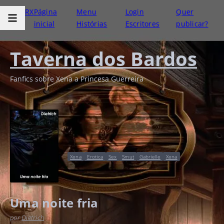
RX
Página
Menu
Login
Quer
inicial
Histórias
Escritores
publicar?
Taverna dos Bardos
Fanfics sobre Xena a Princesa Guerreira
Xena
Erotica
Sex
Smut
Gabrielle
Xena
Uma noite fria
por
Dietrich