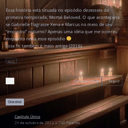
Essa história está situada no episódio dezesseis da
primeira temporada, Mortal Beloved. O que aconteceria
se Gabrielle flagrasse Xena e Marcus no meio de seu
“encontro” noturno? Apenas uma idéia que me ocorreu
enquanto revia esse episódio
Essa fic também é meio antiga (2016).
NC17
Ler mais tarde
Seguir
Oneshot
Capítulo Único
29 de outubro de 2021
1.740 Palavras