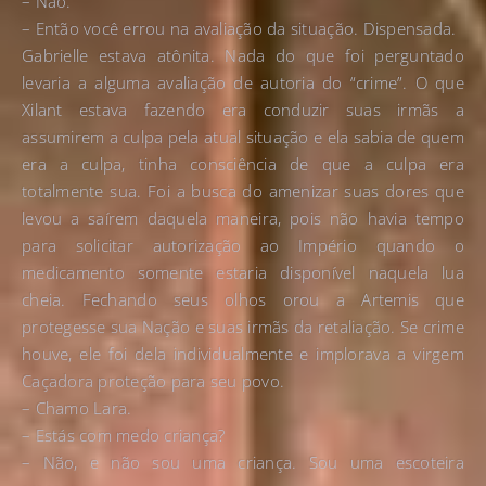
– Não.
– Então você errou na avaliação da situação. Dispensada.
Gabrielle estava atônita. Nada do que foi perguntado
levaria a alguma avaliação de autoria do “crime”. O que
Xilant estava fazendo era conduzir suas irmãs a
assumirem a culpa pela atual situação e ela sabia de quem
era a culpa, tinha consciência de que a culpa era
totalmente sua. Foi a busca do amenizar suas dores que
levou a saírem daquela maneira, pois não havia tempo
para solicitar autorização ao Império quando o
medicamento somente estaria disponível naquela lua
cheia. Fechando seus olhos orou a Artemis que
protegesse sua Nação e suas irmãs da retaliação. Se crime
houve, ele foi dela individualmente e implorava a virgem
Caçadora proteção para seu povo.
– Chamo Lara.
– Estás com medo criança?
– Não, e não sou uma criança. Sou uma escoteira