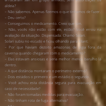
aldeia?
– Não sabemos. Apenas fizemos o que tínhamos de fazer.
– Deu certo?
– Conseguimos o medicamento. Creio que sim.
– Não, vocês não estão com ele, estão? Você errou na
avaliação da situação. Dispensada. Chamo Solari.
Solari subiu no escudo e ficou olhando para Xilant.
– Por que haviam dezoito amazonas de vigia fora da
caverna quando chegaram com o medicamento?
– Elas estavam ansiosas e seria melhor menos barulho lá
dentro.
– A que distância montaram o perímetro externo?
– Dois estádios o primeiro e um estádio o segundo.
– Você achou esta distância segura para evacuação em
caso de necessidade?
– Não foram tomadas medidas para evacuação.
– Não tinham rota de fuga alternativa?