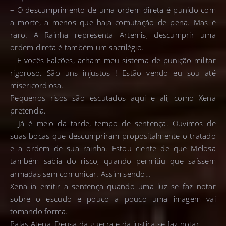
– O descumprimento de uma ordem direta é punido com
a morte, a menos que haja comutação de pena. Mas é
raro. A Rainha representa Artemis, descumprir uma
ordem direta é também um sacrilégio.
– E vocês Falcões, acham meu sistema de punição militar
rigoroso. São uns injustos ! Estão vendo eu sou até
misericordiosa.
Pequenos risos são escutados aqui e ali, como Xena
pretendia.
– Já é meio da tarde, tempo de sentença. Ouvimos de
suas bocas que descumpriram propositalmente o tratado
e a ordem de sua rainha. Estou ciente de que Melosa
também sabia do risco, quando permitiu que saíssem
armadas sem comunicar. Assim sendo…
Xena ia emitir a sentença quando uma luz se faz notar
sobre o escudo e pouco a pouco uma imagem vai
tomando forma.
Palas Atena, Deusa da guerra e da justiça se faz notar.