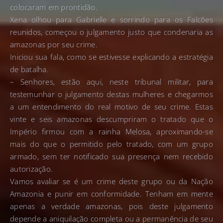
colocaram em prontidão.
Xena olhou para Gabrielle e sorrindo para os Falcões
reunidos, começou o julgamento justo que condenaria as
amazonas por seu crime.
Iniciou sua fala, como se estivesse explicando a estratégia
de batalha.
– Senhores, estão aqui, neste tribunal militar, para
testemunhar o julgamento destas mulheres e chegarmos
a um entendimento do real motivo de seu crime. Estas
vinte e seis amazonas descumpriram o tratado que o
Império firmou com a rainha Melosa, aproximando-se
mais do que o permitido pelo tratado, com um grupo
armado, sem ter notificado sua presença nem recebido
autorização.
Vamos avaliar se é um crime deste grupo ou da Nação
Amazonia e punir em conformidade. Tenham em mente
apenas a verdade amazonas, pois deste julgamento
depende a aniquilação completa ou a permanência de seu