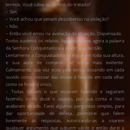
termos. Você sabia os termos do tratado?
– Sim.
– Você achou que seriam descobertas na violação?
– Não.
– Então você errou na avaliação da situação. Dispensada.
Todos ouvimos os relatos. Aguardaremos agora a palavra
da Senhora Conquistadora a emitir sua decisão.
Lentamente a Conquistadora se ergue em toda sua altura,
e sua aura de comando se torna mais evidente.
Calmamente, sua voz ecoa pela tenda, ecoando em cada
ouvido como ressoar das ondas e fixando em cada olhar
como se fosse o único.
– Todas sabiam o que estavam fazendo e seguiram
fazendo, como disse o capitão, por sua conta e risco
avaliaram errado. Farei algumas perguntas simples, para
dar oportunidade de defesa, permitirei que falem
livremente as respostas, autorizando-as a usarem
qualquer argumento que julguem válido e então darei a