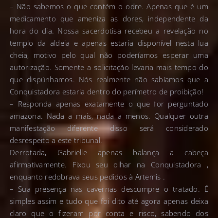
– Não sabemos o que contém o odre. Apenas que é um
medicamento que ameniza as dores, independente da
hora do dia. Nossa sacerdotisa recebeu a revelação no
templo da aldeia e apenas estaria disponível nesta lua
cheia, motivo pelo qual não poderíamos esperar uma
autorização. Somente a solicitação levaria mais tempo do
que dispúnhamos. Nós realmente não sabíamos que a
Conquistadora estaria dentro do perímetro de proibição!
– Responda apenas exatamente o que for perguntado
amazona. Nada a mais, nada a menos. Qualquer outra
manifestação diferente disso será considerado
desrespeito a este tribunal.
Derrotada, Gabrielle apenas balança a cabeça
afirmativamente. Fixou seu olhar na Conquistadora ,
enquanto redobrava seus pedidos à Artemis .
– Sua presença nas cavernas descumpre o tratado. É
simples assim e tudo que foi dito até agora apenas deixa
claro que o fizeram por conta e risco, sabendo dos