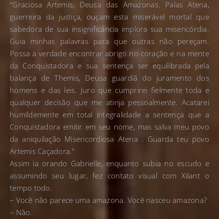
“Graciosa Artemis, Deusa das Amazonas. Palas Atena,
guerreira da justiça, ouçam esta miserável mortal que
sabedora de sua insignificância implora sua misericórdia.
Guia minhas palavras para que outras não pereçam.
Possa a verdade encontrar abrigo no coração e na mente
da Conquistadora e sua sentença ser equilibrada pela
balança de Themis, Deusa guardiã do juramento dos
homens e das leis. Juro que cumprirei fielmente toda e
qualquer decisão que me atinja pessoalmente. Acatarei
humildemente em total integralidade a sentença que a
Conquistadora emitir em seu nome, mas salva meu povo
da aniquilação Misericordiosa Atena . Guarda teu povo
Artemis Caçadora.”
Assim ia orando Gabrielle, enquanto subia no escudo e
assumindo seu lugar, fez contato visual com Xilant o
tempo todo.
– Você não parece uma amazona. Você nasceu amazona?
– Não.