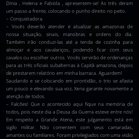
Dínia , Helena e Fabíola , apresentem-se! As três deram
um passo a frente, colocando o punho direito no peito.
– Conquistadora.
– Vocês deverão atender e atualizar as amazonas de
nossa situação, sinais, manobras e ordens do dia.
Também irão conduzi-las até a tenda de cozinha para
almoçar e aos cavalariços, podendo ficar com seus
cavalos ou escolher outros. Vocês servirão de ordenanças
para as três oficiais subalternas à Capitã amazona, depois
de prestarem relatório em minha barraca. Aguardem!
Saudando e se colocando em prontidão, o trio se afasta
um pouco e elevando sua voz, Xena garante novamente a
atenção de todos.
– Falcões! Que o acontecido aqui fique na memória de
todos, pois neste dia a Deusa da Guerra esteve entre nós!
Em respeito a Grande Atena, este julgamento está em
sigilo militar. Não comentem com seus camaradas,
amantes ou familiares. Foram privilegiados com uma visão