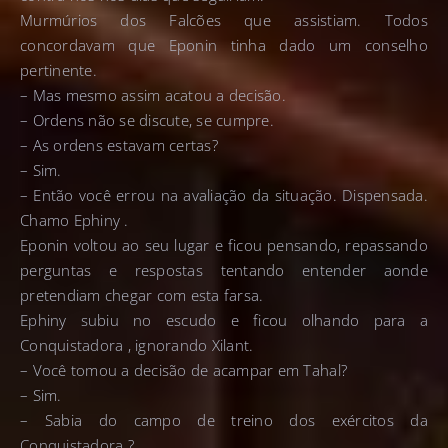
Murmúrios dos Falcões que assistiam. Todos
concordavam que Eponin tinha dado um conselho
pertinente.
– Mas mesmo assim acatou a decisão.
– Ordens não se discute, se cumpre.
– As ordens estavam certas?
– Sim.
– Então você errou na avaliação da situação. Dispensada.
Chamo Ephiny .
Eponin voltou ao seu lugar e ficou pensando, repassando
perguntas e respostas tentando entender aonde
pretendiam chegar com esta farsa.
Ephiny subiu no escudo e ficou olhando para a
Conquistadora , ignorando Xilant.
– Você tomou a decisão de acampar em Tahal?
– Sim.
– Sabia do campo de treino dos exércitos da
Conquistadora ?