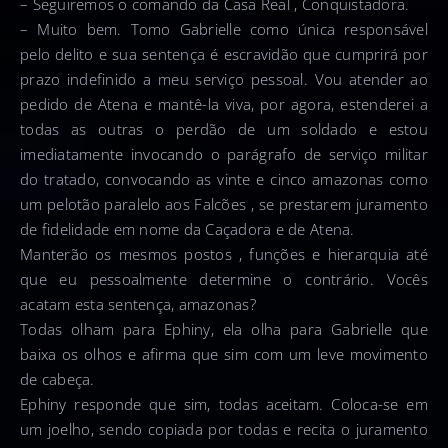
– Seguiremos o comando da Casa Real , Conquistadora.
– Muito bem. Tomo Gabrielle como única responsável
pelo delito e sua sentença é escravidão que cumprirá por
prazo indefinido a meu serviço pessoal. Vou atender ao
pedido de Atena e mantê-la viva, por agora, estenderei a
todas as outras o perdão de um soldado e estou
imediatamente invocando o parágrafo de serviço militar
do tratado, convocando as vinte e cinco amazonas como
um pelotão paralelo aos Falcões , se prestarem juramento
de fidelidade em nome da Caçadora e de Atena.
Manterão os mesmos postos , funções e hierarquia até
que eu pessoalmente determine o contrário. Vocês
acatam esta sentença, amazonas?
Todas olham para Ephiny, ela olha para Gabrielle que
baixa os olhos e afirma que sim com um leve movimento
de cabeça.
Ephiny responde que sim, todas aceitam. Coloca-se em
um joelho, sendo copiada por todas e recita o juramento