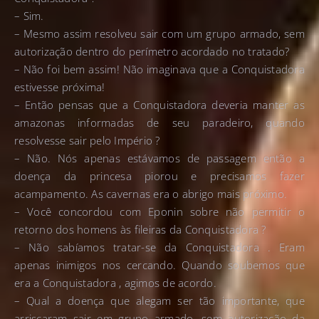
– Sim.
– Mesmo assim resolveu sair com um grupo armado, sem
autorização dentro do perímetro acordado no tratado?
– Não foi bem assim! Não imaginava que a Conquistadora
estivesse próxima!
– Então pensas que a Conquistadora deveria manter as
amazonas informadas de seu paradeiro, quando
resolvesse sair pelo Império ?
– Não. Nós apenas estávamos de passagem então a
doença da princesa piorou e precisamos fazer
acampamento. As cavernas era o abrigo mais próximo.
– Você concordou com Eponin sobre não permitir o
retorno dos homens às fileiras da Conquistadora ?
– Não sabíamos tratar-se da Conquistadora . Eram
apenas inimigos nos cercando. Quando soubemos que
era a Conquistadora , agimos de acordo.
– Qual a doença que alegam ser tão importante, que
arriscaram sair em grupo armado, sem autorização da