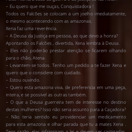
– Eu quero que me ouças, Conquistadora !
Todos os Falcões se colocam a um joelho imediatamente,
o mesmo acontecendo com as amazonas.
Xena faz uma reverência.
– A Deusa da Justiça em pessoa, ao que devo a honra?
Apontando os Falcões , divertida, Xena lembra à Deusa.
– Eles não poderão prestar atenção se ficarem olhando
para o chão, Atena.
– Levantem-se todos. Tenho um pedido a te fazer Xena e
quero que o considere com cuidado.
– Estou ouvindo.
– Quero esta amazona viva, de preferencia em uma peça,
inteira, e se possível as outras também.
– O que a Deusa guerreira tem de interesse no destino
destas mulheres? Isso não seria assunto para a Caçadora?
– Não teria sentido eu providenciar um medicamento
para esta amazona e olhar parada que tu a mates Xena .
Tens razão, elas infringiram a lei e devem ser castigadas,