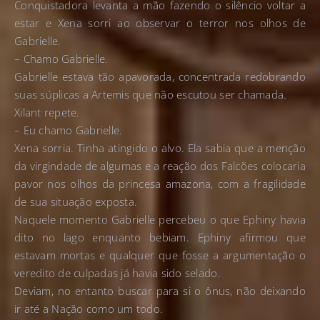
Conquistadora levanta a mão fazendo o silêncio voltar a
estar e Xena sorri ao observar o terror nos olhos de
Gabrielle.
– Chamo Gabrielle.
Gabrielle estava tão apavorada, concentrada redobrando
suas súplicas a Artemis que não escutou ser chamada.
Xilant repete.
– Eu chamo Gabrielle.
Xena sorria. Tinha atingido o alvo. Ela sabia que a menção
da virgindade de algumas e a reação dos Falcões colocaria
pavor nos olhos da princesa amazona, com a fragilidade
de sua situação exposta.
Naquele momento Gabrielle percebeu o que Ephiny havia
dito no lago enquanto bebiam. Ephiny afirmou que
estavam mortas e qualquer que fosse a argumentação o
veredito de culpadas já havia sido selado.
Deviam, no entanto buscar para si o ônus, não deixando
ir até a Nação como um todo.