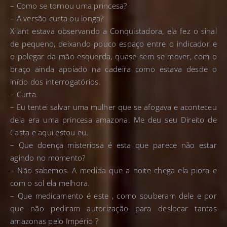
– Como se tornou uma princesa?
– A versão curta ou longa?
Xilant estava observando a Conquistadora, ela fez o sinal
de pequeno, deixando pouco espaço entre o indicador e
o polegar da mão esquerda, quase sem se mover, com o
braço ainda apoiado na cadeira como estava desde o
início dos interrogatórios.
– Curta.
– Eu tentei salvar uma mulher que se afogava e aconteceu
dela era uma princesa amazona. Me deu seu Direito de
Casta e aqui estou eu.
– Que doença misteriosa é esta que parece não estar
agindo no momento?
– Não sabemos. A medida que a noite chega ela piora e
com o sol ela melhora.
– Que medicamento é este , como souberam dele e por
que não pediram autorização para deslocar tantas
amazonas pelo Império ?