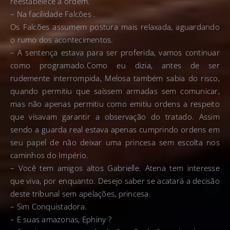
reestabelece a ordem.
– Na facilidade Falcões .
Os Falcões assumem postura mais relaxada, aguardando
o rumo dos acontecimentos.
– A sentença estava para ser proferida, vamos continuar
como programado.Como eu dizia, antes de ser
rudemente interrompida, Melosa também sabia do risco,
quando permitiu que saíssem armadas sem comunicar,
mas não apenas permitiu como emitiu ordens a respeito
que visavam garantir a observação do tratado. Assim
sendo a guarda real estava apenas cumprindo ordens em
seu papel de não deixar uma princesa sem escolta nos
caminhos do Império.
– Você tem amigos altos Gabrielle. Atena tem interesse
que viva, por enquanto. Desejo saber se acatará a decisão
deste tribunal sem apelações, princesa.
– Sim Conquistadora.
– E suas amazonas, Ephiny ?