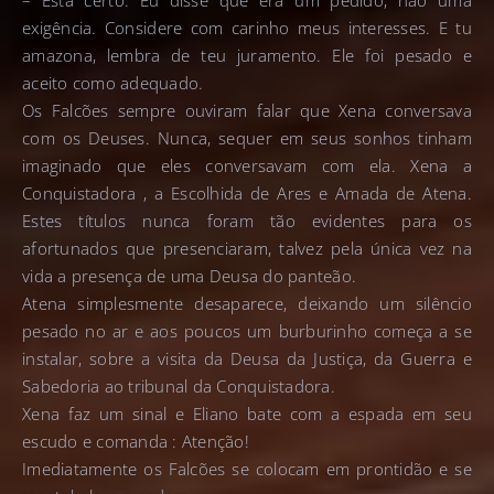
– Está certo. Eu disse que era um pedido, não uma
exigência. Considere com carinho meus interesses. E tu
amazona, lembra de teu juramento. Ele foi pesado e
aceito como adequado.
Os Falcões sempre ouviram falar que Xena conversava
com os Deuses. Nunca, sequer em seus sonhos tinham
imaginado que eles conversavam com ela. Xena a
Conquistadora , a Escolhida de Ares e Amada de Atena.
Estes títulos nunca foram tão evidentes para os
afortunados que presenciaram, talvez pela única vez na
vida a presença de uma Deusa do panteão.
Atena simplesmente desaparece, deixando um silêncio
pesado no ar e aos poucos um burburinho começa a se
instalar, sobre a visita da Deusa da Justiça, da Guerra e
Sabedoria ao tribunal da Conquistadora.
Xena faz um sinal e Eliano bate com a espada em seu
escudo e comanda : Atenção!
Imediatamente os Falcões se colocam em prontidão e se