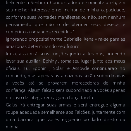
fielmente a Senhora Conquistadora e somente a ela, em
seu melhor interesse e no melhor de minha capacidade,
conforme suas vontades manifestas ou não, sem nenhum
pensamento que não o de atender seus desejos e
cumprir os comandos recebidos.”
Ignorando propositalmente Gabrielle, Xena vira-se para as
amazonas determinando seu futuro.
Iodia, assumirá suas funções junto a Ieranus, podendo
levar sua auxiliar. Ephiny , toma teu lugar junto aos meus
oficiais. Tu, Eponin , Solari e Assoyde continuarão no
comando, mas apenas as amazonas serão subordinadas
a vocês até se provarem merecedoras de minha
confiança. Algum falcão será subordinado a vocês apenas
no caso de integrarem alguma força tarefa.
Gaius irá entregar suas armas e será entregue alguma
roupa adequada semelhante aos Falcões, juntamente com
uma barraca que vocês erguerão ao lado direito da
minha.