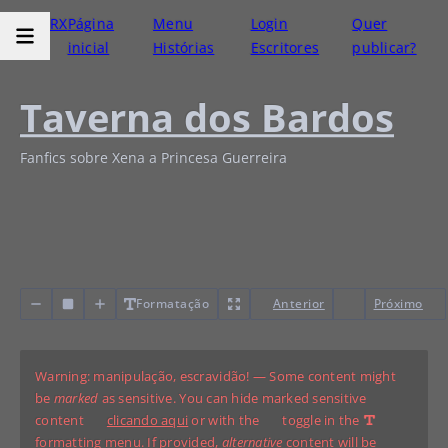
RX
Página
Menu
Login
Quer
inicial
Histórias
Escritores
publicar?
Taverna dos Bardos
Fanfics sobre Xena a Princesa Guerreira
Formatação
Anterior
Próximo
Warning: manipulação, escravidão! — Some content might
be
marked
as sensitive. You can hide marked sensitive
content
clicando aqui
or with the
toggle in the
formatting menu. If provided,
alternative
content will be