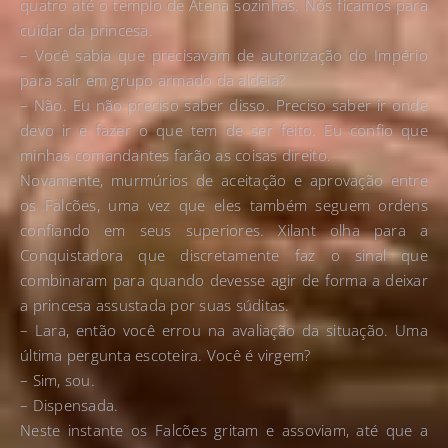
quatro até o templo de Atena sozinhas. Nós ficamos para
cuidar da princesa.
– Você sabia que precisavam de autorização do Império
para sair em grupo armado da aldeia?
– Não. Eu não preciso saber disso. Preciso saber ir onde
devo ir e fazer o que tem de ser feito. Eu confio que
minhas comandantes farão as coisas direito.
Novamente, murmúrios de aceitação e aprovação entre
os Falcões, uma vez que eles também seguem ordens
confiando em seus superiores. Xilant olha para a
Conquistadora que discretamente faz o sinal que
combinaram para quando devesse agir de forma a deixar
a princesa assustada por suas súditas.
– Lara, então você errou na avaliação da situação. Uma
última pergunta escoteira. Você é virgem?
– Sim, sou.
– Dispensada.
Neste instante os Falcões gritam e assoviam, até que a