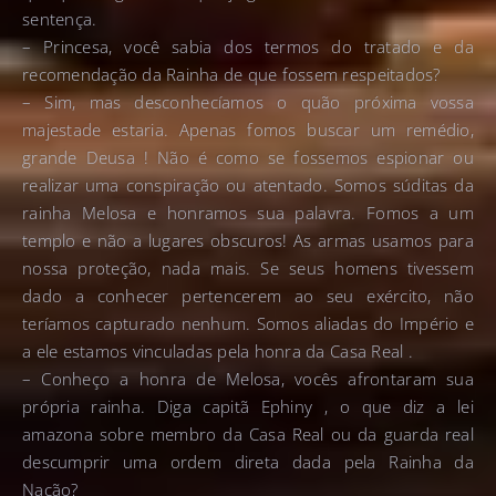
sentença.
– Princesa, você sabia dos termos do tratado e da
recomendação da Rainha de que fossem respeitados?
– Sim, mas desconhecíamos o quão próxima vossa
majestade estaria. Apenas fomos buscar um remédio,
grande Deusa ! Não é como se fossemos espionar ou
realizar uma conspiração ou atentado. Somos súditas da
rainha Melosa e honramos sua palavra. Fomos a um
templo e não a lugares obscuros! As armas usamos para
nossa proteção, nada mais. Se seus homens tivessem
dado a conhecer pertencerem ao seu exército, não
teríamos capturado nenhum. Somos aliadas do Império e
a ele estamos vinculadas pela honra da Casa Real .
– Conheço a honra de Melosa, vocês afrontaram sua
própria rainha. Diga capitã Ephiny , o que diz a lei
amazona sobre membro da Casa Real ou da guarda real
descumprir uma ordem direta dada pela Rainha da
Nação?