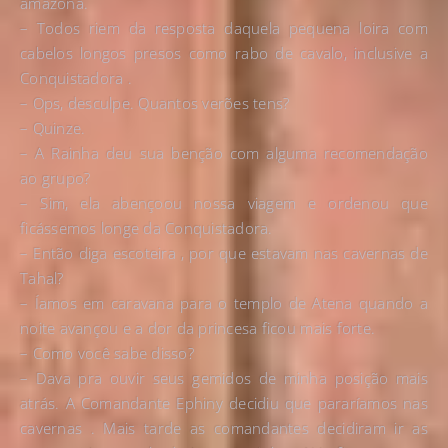
amazona.
– Todos riem da resposta daquela pequena loira com
cabelos longos presos como rabo de cavalo, inclusive a
Conquistadora .
– Ops, desculpe. Quantos verões tens?
– Quinze.
– A Rainha deu sua benção com alguma recomendação
ao grupo?
– Sim, ela abençoou nossa viagem e ordenou que
ficássemos longe da Conquistadora.
– Então diga escoteira , por que estavam nas cavernas de
Tahal?
– Íamos em caravana para o templo de Atena quando a
noite avançou e a dor da princesa ficou mais forte.
– Como você sabe disso?
– Dava pra ouvir seus gemidos de minha posição mais
atrás. A Comandante Ephiny decidiu que pararíamos nas
cavernas . Mais tarde as comandantes decidiram ir as