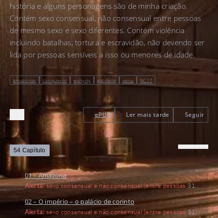
história e alguns personagens são de minha criação.
Contém sexo consensual, não consensual entre pessoas
de mesmo sexo e sexo diferentes. Contém violência
incluindo batalhas, tortura e escravidão, não devendo ser
lida por pessoas sensíveis a isso ou menores de idade.
amazonas
conqueror
ephyny
gabrielle
xena
NC17
ePUB
Ler mais tarde
Seguir
54 Capítulo
01 – Amazona
Alerta:
sexo consensual e não consensual (entre pessoas
31
de dezembro de 2023
10.449 Palavras
02 – O império – o palácio de corinto
Alerta:
sexo consensual e não consensual (entre pessoas
31