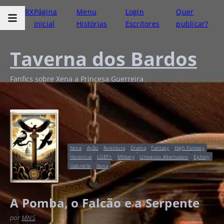
RX
Página
Menu
Login
Quer
inicial
Histórias
Escritores
publicar?
Taverna dos Bardos
Fanfics sobre Xena a Princesa Guerreira
Xena
Ação
Aventura
Drama
Fantasy
High Fantasy
Historical
LGBT+
Military
Universo Alternativo
Ephiny
Gabrielle
Xena
A Pomba, o Falcão e a Serpente
por
MNS