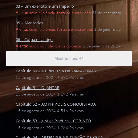
de dezembro de 2023
4.173 Palavras
03 – Um exército e um Império
Alerta:
sexo, violência, tortura, escravidão
31 de dezembro de
2023
2.675 Palavras
05 – Alvoradas
Alerta:
sexo, violência, tortura e escravidão
1 de janeiro de 2
024
1.943 Palavras
06 – Culpa e castigo
Alerta:
suicidio, violência psicológica.
1 de janeiro de 2024
4.
819 Palavras
Mostrar mais 44
Capítulo 50 – A PRINCESA DAS AMAZONAS
15 de agosto de 2024
4.691 Palavras
Capítulo 51 – O JANTAR
15 de agosto de 2024
1.192 Palavras
Capítulo 52 – AMPHIPOLIS CONQUISTADA
15 de agosto de 2024
4.516 Palavras
Capítulo 53 – Justiça Poética – CORINTO
15 de agosto de 2024
1.284 Palavras
Capítulo 54 – ARTEMIS E A SITUAÇÃO DE XENA