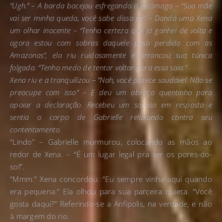
“Ugh.” – A barda bocejou esfregando o estômago – “Sua mãe
vai ser minha queda, você sabe disso né” – Dando uma Xena
um olhar inocente – “Tenho certeza que já ganhei de volta e
agora estou com sobras daquele peso perdido com as
Amazonas”, ela riu ruidosamente e arrancou sua túnica
folgada. “Tenho medo de tentar voltar para essa saia.”
Xena riu e a tranquilizou – “Nah, você parece saudável. Não se
preocupe com isso” – E deu um abraço quentinho para
apoiar a declaração. Recebeu um sorriso em resposta e
sentia o corpo de Gabrielle relaxando contra seu
contentamento.
“Lindo” – Gabrielle murmurou, colocando as mãos ao
redor de Xena. – “É um lugar legal pra ver os pores-do-
sol”.
“Mmm.” Xena concordou. “Eu sempre vinha aqui quando
era pequena.” Ela olhou para sua parceira quieta. “Você
gosta daqui?” Referindo-se a Anfípolis, na verdade, e não
à margem do rio.