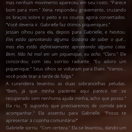
mas nenhum movimento apareceu em seu rosto. “Parece
bom para mim.” Xena respondeu gravemente, cruzando
os braços sobre o peito e os couros agora consertados.
“Você deveria ir. Gabrielle faz ótimos piqueniques.”
Jessan olhou para ela, depois para Gabrielle, e hesitou.
Eles estão aprontando alguma. Gostaria de saber o quê…
mas eles estão definitivamente aprontando alguma coisa.
Bem. Não há mal em um piquenique, eu acho.
“Claro.” Ele
concordou com seu sorriso radiante. “Eu adoro um
piquenique.” Seus olhos se voltaram para Elaini. “Vamos…
você pode tirar a tarde de folga.”
A curandeira levantou as duas sobrancelhas peludas.
“Bem, já que minha paciente aqui parece ter se
recuperado sem nenhuma ajuda minha, acho que posso.”
Ela riu. “E suponho que precisaremos de comida para
acompanhar.” Ela assentiu para Gabrielle. “Posso te
apresentar à cozinha comunitária?”
Gabrielle sorriu. “Com certeza.” Ela se levantou, dando um