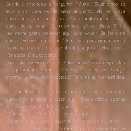
Gabrielle entendeu a pergunta. “Muito.” Seus olhos se
levantaram para os de Xena enquanto ela se virava
parcialmente em seus braços. “Sua família me fez sentir
parte deles, Xena. Eu realmente gosto disso. E eu
realmente gosto de estar aqui com você.” Ela fez uma
pausa. “Eu nunca te vi tão..” Ela olhou para cima e sorriu
ao ver o olhar quente e sonhador naqueles olhos azuis.
“Relaxada. É muito bom.”
“Fico feliz que você esteja se divertindo.” Xena respondeu
tranquilamente. Então –
Deuses… estou em paz comigo
mesma… quando isso aconteceu?
“Foi uma quinzena rápida,
né?”
E Gabrielle olhou para ela por um longo momento,
parecendo prestes a dizer algo, mas acabou apenas
sorrindo e assentindo em concordância.
“Curta demais?” Xena arriscou um palpite.
A barda engoliu seco e assentiu novamente em silêncio.
“Vamos ter que fazer isso de novo algum dia, então.” A