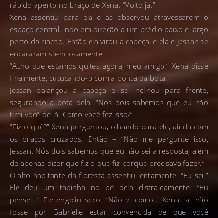
rápido aperto no braço de Xena. “Volto já.”
Xena assentiu para ela e as observou atravessarem o
espaço central, indo em direção a um prédio baixo e largo
perto do riacho. Então ela virou a cabeça, e ela e Jessan se
encararam silenciosamente.
“Acho que estamos quites agora, meu amigo.” Xena disse
finalmente, cutucando-o com a ponta da bota.
Jessan balançou a cabeça e se inclinou para frente,
segurando a bota dela. “Nós dois sabemos que eu não
tirei você de lá. Como você fez isso?”
“Fiz o quê?” Xena perguntou, olhando para ele, ainda com
os braços cruzados. Então – “Não me pergunte isso,
Jessan. Nós dois sabemos que eu não sei a resposta, além
de apenas dizer que fiz o que fiz porque precisava fazer.”
O alto habitante da floresta assentiu lentamente. “Eu sei.”
Ele deu um tapinha no pé dela distraidamente. “Eu
pensei…” Ele engoliu seco. “Não vi como… Xena, se não
fosse por Gabrielle estar convencida de que você