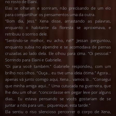
no rosto de Elaini.
Elas se olharam e sorriram, não precisando de um elo
para compartilhar os pensamentos uma da outra.
“Bom dia, Jess.” Xena disse, arrastando as palavras,
enquanto o habitante da floresta se aproximava, e
retribuiu o sorriso dele.
“Sentindo-se melhor, eu acho, né?” Jessan perguntou,
enquanto subia no alpendre e se acomodava de pernas
cruzadas ao lado dela. Ele olhou para cima. “Oi pessoal.”
Sorrindo para Elaini e Gabrielle.
“Oi para você também.” Gabrielle respondeu, com um
brilho nos olhos. “Ouça… eu tive uma ideia ótima.” Agora…
apenas vá junto comigo aqui, Xena… vamos lá… “Consegui
que minha amiga aqui…” Uma cutucada na guerreira, que
lhe deu um olhar. “concordasse em pegar leve por alguns
dias… Eu estava pensando se vocês gostariam de se
juntar a nós para um… piquenique, esta tarde.”
Ela sentiu o riso silencioso percorrer o corpo de Xena,