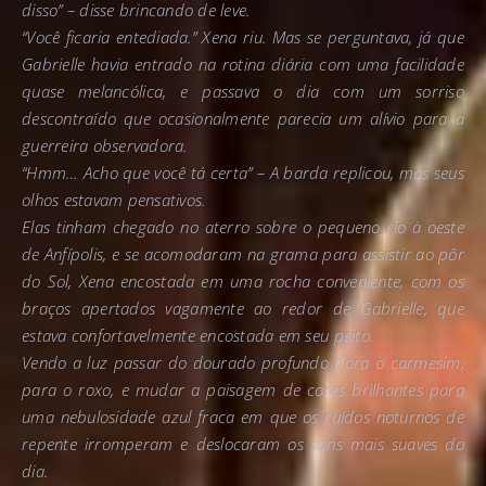
disso” – disse brincando de leve.
“Você ficaria entediada.” Xena riu. Mas se perguntava, já que
Gabrielle havia entrado na rotina diária com uma facilidade
quase melancólica, e passava o dia com um sorriso
descontraído que ocasionalmente parecia um alívio para a
guerreira observadora.
“Hmm… Acho que você tá certa” – A barda replicou, mas seus
olhos estavam pensativos.
Elas tinham chegado no aterro sobre o pequeno rio à oeste
de Anfípolis, e se acomodaram na grama para assistir ao pôr
do Sol, Xena encostada em uma rocha conveniente, com os
braços apertados vagamente ao redor de Gabrielle, que
estava confortavelmente encostada em seu peito.
Vendo a luz passar do dourado profundo para o carmesim,
para o roxo, e mudar a paisagem de cores brilhantes para
uma nebulosidade azul fraca em que os ruídos noturnos de
repente irromperam e deslocaram os sons mais suaves do
dia.