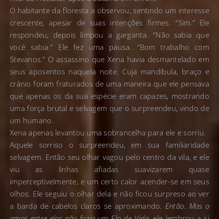
O habitante da floresta a observou, sentindo um interesse
crescente, apesar de suas intenções firmes. “Sim.” Ele
respondeu, depois limpou a garganta. “Não sabia que
você sabia.” Ele fez uma pausa. “Bom trabalho com
Stevanos.” O assassino que Xena havia desmantelado em
seus aposentos naquela noite. Cuja mandíbula, braço e
crânio foram fraturados de uma maneira que ele pensava
que apenas os da sua espécie eram capazes, mostrando
uma força brutal e selvagem que o surpreendeu, vindo de
um humano.
Xena apenas levantou uma sobrancelha para ele e sorriu.
Aquele sorriso o surpreendeu, em sua familiaridade
selvagem. Então seu olhar vagou pelo centro da vila, e ele
viu as linhas afiadas suavizarem quase
imperceptivelmente, e um certo calor acender-se em seus
olhos. Ele seguiu o olhar dela e não ficou surpreso ao ver
a barda de cabelos claros se aproximando.
Então
.
Mas o
amor entre elas não fazia um Elo de Vida
, ele lembrou a si