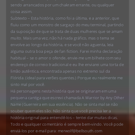
sendo arrancados por um chakram errante, ou qualquer
coisa assim.
Subtexto – Esta história, como foi a última, e a anterior, que
fluiu como um monstro de sargaço do meu terminal, partindo
da suposição de que se trata de duas mulheres que se amam
muito. Mais uma vez, não há nada gráfico, mas o tema se
envolve ao longo da história, e se você não aguenta, leia
alguma outra boa peça de fan fiction. Farei minha declaração
habitual – se o amor o ofende, envie-me um bilhete com seu
endereço de correio tradicional e eu lhe enviarei uma torta de
limão autêntica, encontrada apenas no extremo sul da
Flórida. (ideal para verões quentes.) Porque eu realmente me
sinto mal por você.
Há personagens nesta história que se originaram em uma
pequena cantiga que escrevi chamada A Warrior by Any Other
Name (Guerreira em sua essência). Não se sinta mal se não
souber quem eles são. Não sinta que você precisa ler a
história original para entendê-los – tentei dar muitas dicas.
Todo e qualquer comentário é sempre bem-vindo. Você pode
enviá-los por e-mail para:
merwolf@bellsouth.com