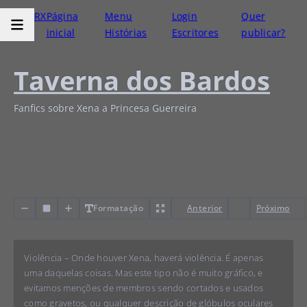
RX
Página
Menu
Login
Quer
inicial
Histórias
Escritores
publicar?
Taverna dos Bardos
Fanfics sobre Xena a Princesa Guerreira
Formatação
Anterior
Próximo
Violência – Onde houver Xena, haverá violência. É apenas
uma daquelas coisas. Mas este tipo não é muito gráfico, e
evitamos menções de membros sendo cortados e usados
como gravetos, ou qualquer descrição de glóbulos oculares