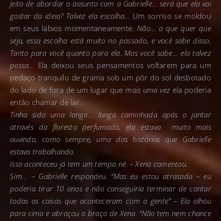
jeito de abordar o assunto com a Gabrielle… será que ela vai
gostar da ideia? Talvez ela escolha…
Um sorriso se moldou
em seus lábios momentaneamente.
Não… o que quer que
seja, essa escolha está muito no passado, e você sabe disso.
Tanto para você quanto para ela. Mas você sabe… ela talvez
possa…
Ela deixou seus pensamentos voltarem para um
pedaço tranquilo de grama sob um pôr do sol desbotado
do lado de fora de um lugar que
mais uma vez
ela poderia
então chamar de lar.
Tinha sido uma longa… longa caminhada após o jantar
através da floresta perfumada, ela estava muito mais
ouvindo, como sempre, uma das histórias que Gabrielle
estava trabalhando.
Isso aconteceu já tem um tempo né. – Xena comentou.
Sim… – Gabrielle respondeu. “Mas eu estou atrasada – eu
poderia tirar 10 anos e não conseguiria terminar de contar
todas as coisas que aconteceram com a gente” – Ela olhou
para cima e abraçou o braço de Xena. “Não tem nem chance