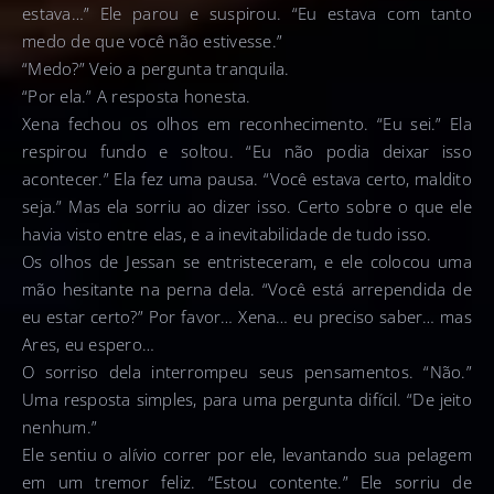
estava…” Ele parou e suspirou. “Eu estava com tanto
medo de que você não estivesse.”
“Medo?” Veio a pergunta tranquila.
“Por ela.” A resposta honesta.
Xena fechou os olhos em reconhecimento. “Eu sei.” Ela
respirou fundo e soltou. “Eu não podia deixar isso
acontecer.” Ela fez uma pausa. “Você estava certo, maldito
seja.” Mas ela sorriu ao dizer isso. Certo sobre o que ele
havia visto entre elas, e a inevitabilidade de tudo isso.
Os olhos de Jessan se entristeceram, e ele colocou uma
mão hesitante na perna dela. “Você está arrependida de
eu estar certo?” Por favor… Xena… eu preciso saber… mas
Ares, eu espero…
O sorriso dela interrompeu seus pensamentos. “Não.”
Uma resposta simples, para uma pergunta difícil. “De jeito
nenhum.”
Ele sentiu o alívio correr por ele, levantando sua pelagem
em um tremor feliz. “Estou contente.” Ele sorriu de