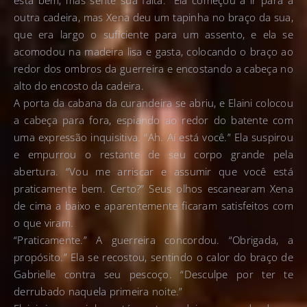
está bem, mas sente sua falta.” Ela começou a ir para a
outra cadeira, mas Xena deu um tapinha no braço da sua,
que era largo o suficiente para um assento, e ela se
acomodou na madeira lisa e gasta, colocando o braço ao
redor dos ombros da guerreira e encostando a cabeça no
alto do encosto da cadeira.
A porta da cabana da curandeira se abriu, e Elaini colocou
a cabeça para fora, espiando ao redor do batente com
uma expressão inquisitiva. “Ah. Aí está você.” Ela suspirou
e empurrou o restante de seu corpo grande pela
abertura. “Vou me arriscar e assumir que você está
praticamente bem. Certo?” Seus olhos escanearam Xena
de cima a baixo e aparentemente ficaram satisfeitos com
o que viram.
“Praticamente.” A guerreira concordou. “Obrigada, a
propósito.” Ela se recostou, sentindo o calor do braço de
Gabrielle contra seu pescoço. “Desculpe por ter te
derrubado naquela primeira noite.”