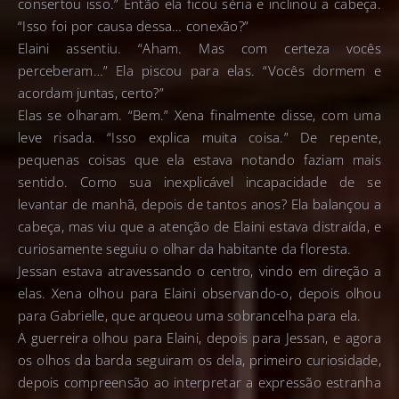
consertou isso.” Então ela ficou séria e inclinou a cabeça.
“Isso foi por causa dessa… conexão?”
Elaini assentiu. “Aham. Mas com certeza vocês
perceberam…” Ela piscou para elas. “Vocês dormem e
acordam juntas, certo?”
Elas se olharam. “Bem.” Xena finalmente disse, com uma
leve risada. “Isso explica muita coisa.” De repente,
pequenas coisas que ela estava notando faziam mais
sentido. Como sua inexplicável incapacidade de se
levantar de manhã, depois de tantos anos? Ela balançou a
cabeça, mas viu que a atenção de Elaini estava distraída, e
curiosamente seguiu o olhar da habitante da floresta.
Jessan estava atravessando o centro, vindo em direção a
elas. Xena olhou para Elaini observando-o, depois olhou
para Gabrielle, que arqueou uma sobrancelha para ela.
A guerreira olhou para Elaini, depois para Jessan, e agora
os olhos da barda seguiram os dela, primeiro curiosidade,
depois compreensão ao interpretar a expressão estranha