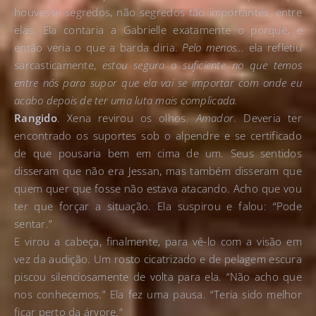
houvesse segredos, não segredos tão importantes, entre
elas. Ela contaria a Gabrielle exatamente o porquê, e
então veria o que a barda diria.
Pelo menos…
ela refletiu
sarcasticamente,
estou segura o suficiente no que temos
entre nós para supor que ela vai se importar com onde eu
acabo depois de ter uma luta mais complicada.
Rangido
. Xena revirou os olhos.
Amador
. Deveria ter
encontrado os suportes sob o alpendre e se certificado
de que pousaria bem em cima de um. Seus sentidos
disseram que não era Jessan, mas também disseram que
quem quer que fosse não estava atacando. Acho que vou
ter que forçar a situação. Ela suspirou e falou: “Pode
sentar.”
E virou a cabeça, finalmente, para vê-lo com a visão em
vez da audição. Um rosto cicatrizado e de pelagem escura
piscou silenciosamente de volta para ela. “Não acho que
nos conhecemos.” Ela fez uma pausa. “Teria sido melhor
ficar perto da árvore.”