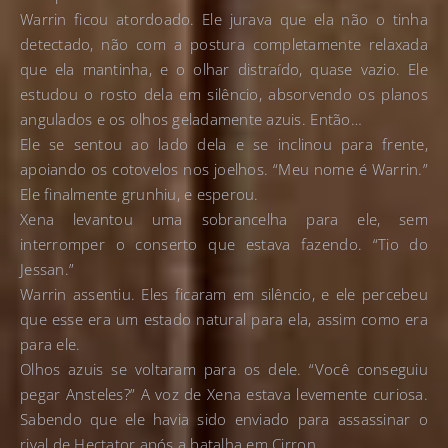
Warrin ficou atordoado. Ele jurava que ela não o tinha
detectado, não com a postura completamente relaxada
que ela mantinha, e o olhar distraído, quase vazio. Ele
estudou o rosto dela em silêncio, absorvendo os planos
angulados e os olhos geladamente azuis. Então…
Ele se sentou ao lado dela e se inclinou para frente,
apoiando os cotovelos nos joelhos. “Meu nome é Warrin.”
Ele finalmente grunhiu, e esperou.
Xena levantou uma sobrancelha para ele, sem
interromper o conserto que estava fazendo. “Tio do
Jessan.”
Warrin assentiu. Eles ficaram em silêncio, e ele percebeu
que esse era um estado natural para ela, assim como era
para ele.
Olhos azuis se voltaram para os dele. “Você conseguiu
pegar Ansteles?” A voz de Xena estava levemente curiosa.
Sabendo que ele havia sido enviado para assassinar o
rival de Hectator após a batalha em Cirron.