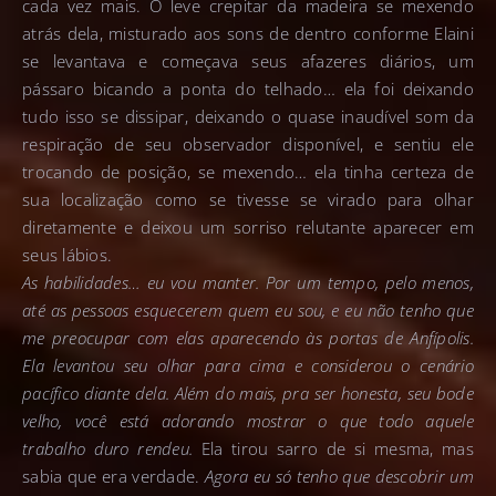
cada vez mais. O leve crepitar da madeira se mexendo
atrás dela, misturado aos sons de dentro conforme Elaini
se levantava e começava seus afazeres diários, um
pássaro bicando a ponta do telhado… ela foi deixando
tudo isso se dissipar, deixando o quase inaudível som da
respiração de seu observador disponível, e sentiu ele
trocando de posição, se mexendo… ela tinha certeza de
sua localização como se tivesse se virado para olhar
diretamente e deixou um sorriso relutante aparecer em
seus lábios.
As habilidades… eu vou manter. Por um tempo, pelo menos,
até as pessoas esquecerem quem eu sou, e eu não tenho que
me preocupar com elas aparecendo às portas de Anfípolis.
Ela levantou seu olhar para cima e considerou o cenário
pacífico diante dela. Além do mais, pra ser honesta, seu bode
velho, você está adorando mostrar o que todo aquele
trabalho duro rendeu.
Ela tirou sarro de si mesma, mas
sabia que era verdade.
Agora eu só tenho que descobrir um