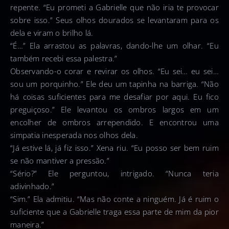
repente. “Eu prometi a Gabrielle que não iria te provocar
sobre isso.” Seus olhos dourados se levantaram para os
dela e viram o brilho lá.
“É…” Ela arrastou as palavras, dando-lhe um olhar. “Eu
também recebi essa palestra.”
Observando-o corar e revirar os olhos. “Eu sei… eu sei…
sou um porquinho.” Ele deu um tapinha na barriga. “Não
há coisas suficientes para me desafiar por aqui. Eu fico
preguiçoso.” Ele levantou os ombros largos em um
encolher de ombros arrependido. E encontrou uma
simpatia inesperada nos olhos dela.
“Já estive lá, já fiz isso.” Xena riu. “Eu posso ser bem ruim
se não mantiver a pressão.”
“Sério?” Ele perguntou, intrigado. “Nunca teria
adivinhado.”
“Sim.” Ela admitiu. “Mas não conte a ninguém. Já é ruim o
suficiente que a Gabrielle traga essa parte de mim da pior
maneira.”