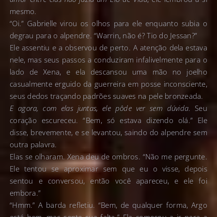
mesmo.
“Oi.” Gabrielle virou os olhos para ele enquanto subia o
degrau para o alpendre. “Warrin, não é? Tio do Jessan?”
Ele assentiu e a observou de perto. A atenção dela estava
nele, mas seus passos a conduziram infalivelmente para o
lado de Xena, e ela descansou uma mão no joelho
casualmente erguido da guerreira em posse inconsciente,
seus dedos traçando padrões suaves na pele bronzeada.
E agora, com elas juntas, ele pôde ver sem dúvida
. Seu
coração escureceu. “Bem, só estava dizendo olá.” Ele
disse, brevemente, e se levantou, saindo do alpendre sem
outra palavra.
Elas se olharam. Xena deu de ombros. “Não me pergunte.
Ele tentou se aproximar sem que eu o visse, depois
sentou e conversou, então você apareceu, e ele foi
embora.”
“Hmm.” A barda refletiu. “Bem, de qualquer forma, Argo