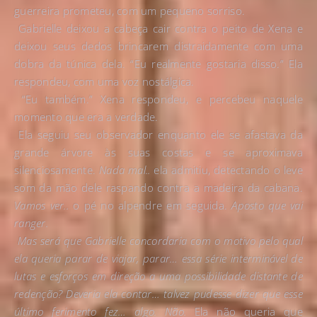
guerreira prometeu, com um pequeno sorriso.
Gabrielle deixou a cabeça cair contra o peito de Xena e
deixou seus dedos brincarem distraidamente com uma
dobra da túnica dela. “Eu realmente gostaria disso.” Ela
respondeu, com uma voz nostálgica.
“Eu também.” Xena respondeu, e percebeu naquele
momento que era a verdade.
Ela seguiu seu observador enquanto ele se afastava da
grande árvore às suas costas e se aproximava
silenciosamente.
Nada mal..
ela admitiu, detectando o leve
som da mão dele raspando contra a madeira da cabana.
Vamos ver..
o pé no alpendre em seguida.
Aposto que vai
ranger.
Mas será que Gabrielle concordaria com o motivo pelo qual
ela queria parar de viajar, parar… essa série interminável de
lutas e esforços em direção a uma possibilidade distante de
redenção? Deveria ela contar… talvez pudesse dizer que esse
último ferimento fez… algo. Não.
Ela não queria que