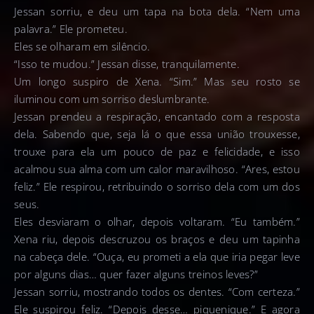
Jessan sorriu, e deu um tapa na bota dela. “Nem uma
palavra.” Ele prometeu.
Eles se olharam em silêncio.
“Isso te mudou.” Jessan disse, tranquilamente.
Um longo suspiro de Xena. “Sim.” Mas seu rosto se
iluminou com um sorriso deslumbrante.
Jessan prendeu a respiração, encantado com a resposta
dela. Sabendo que, seja lá o que essa união trouxesse,
trouxe para ela um pouco de paz e felicidade, e isso
acalmou sua alma com um calor maravilhoso. “Ares, estou
feliz.” Ele respirou, retribuindo o sorriso dela com um dos
seus.
Eles desviaram o olhar, depois voltaram. “Eu também.”
Xena riu, depois descruzou os braços e deu um tapinha
na cabeça dele. “Ouça, eu prometi a ela que iria pegar leve
por alguns dias… quer fazer alguns treinos leves?”
Jessan sorriu, mostrando todos os dentes. “Com certeza.”
Ele suspirou feliz. “Depois desse… piquenique.” E agora