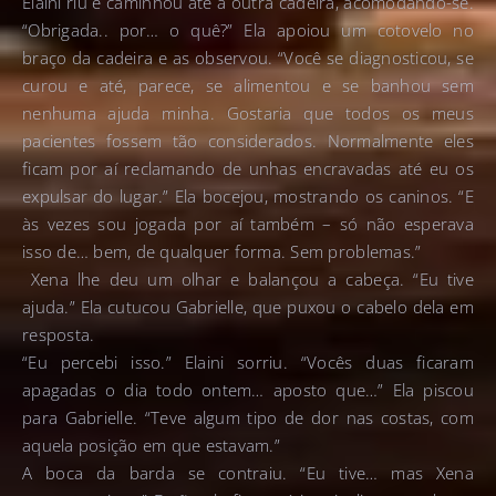
Elaini riu e caminhou até a outra cadeira, acomodando-se.
“Obrigada.. por… o quê?” Ela apoiou um cotovelo no
braço da cadeira e as observou. “Você se diagnosticou, se
curou e até, parece, se alimentou e se banhou sem
nenhuma ajuda minha. Gostaria que todos os meus
pacientes fossem tão considerados. Normalmente eles
ficam por aí reclamando de unhas encravadas até eu os
expulsar do lugar.” Ela bocejou, mostrando os caninos. “E
às vezes sou jogada por aí também – só não esperava
isso de… bem, de qualquer forma. Sem problemas.”
Xena lhe deu um olhar e balançou a cabeça. “Eu tive
ajuda.” Ela cutucou Gabrielle, que puxou o cabelo dela em
resposta.
“Eu percebi isso.” Elaini sorriu. “Vocês duas ficaram
apagadas o dia todo ontem… aposto que…” Ela piscou
para Gabrielle. “Teve algum tipo de dor nas costas, com
aquela posição em que estavam.”
A boca da barda se contraiu. “Eu tive… mas Xena