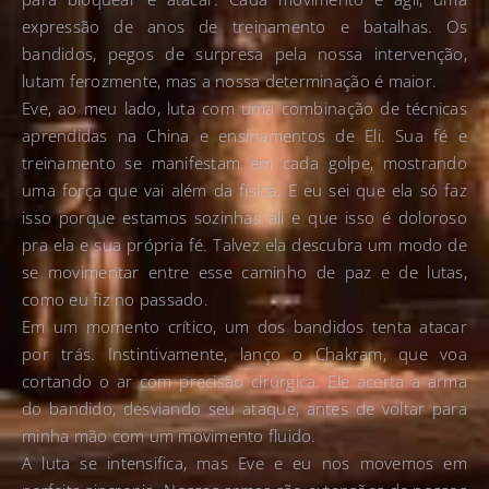
expressão de anos de treinamento e batalhas. Os
bandidos, pegos de surpresa pela nossa intervenção,
lutam ferozmente, mas a nossa determinação é maior.
Eve, ao meu lado, luta com uma combinação de técnicas
aprendidas na China e ensinamentos de Eli. Sua fé e
treinamento se manifestam em cada golpe, mostrando
uma força que vai além da física. E eu sei que ela só faz
isso porque estamos sozinhas ali e que isso é doloroso
pra ela e sua própria fé. Talvez ela descubra um modo de
se movimentar entre esse caminho de paz e de lutas,
como eu fiz no passado.
Em um momento crítico, um dos bandidos tenta atacar
por trás. Instintivamente, lanço o Chakram, que voa
cortando o ar com precisão cirúrgica. Ele acerta a arma
do bandido, desviando seu ataque, antes de voltar para
minha mão com um movimento fluido.
A luta se intensifica, mas Eve e eu nos movemos em