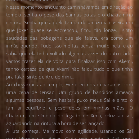
Nesse momento, enquanto caminhávamos em direção ao
templo, sentia o peso das Sai nas botas e o chakram na
cintura. Sentia que aquele tempo de amazona caseira em
que Joxer quase se encrencou, ficou tão longe… sinto
saudades das bobagens que ele falava, era como um
irmão querido. Tudo isso me faz pensar muito nela, e eu
sabia que ela tinha voltado algumas vezes do outro lado,
vamos trazer ela de volta para finalizar isso com Akemi,
tenho certeza de que Akemi não falou tudo o que tinha
pra falar, sinto dentro de mim…
Ao chegarmos ao templo, Eve e eu nos deparamos com
uma cena de tensão. Um grupo de bandidos ameaça
algumas pessoas. Sem hesitar, puxo meus Sai e sinto o
familiar equilíbrio e peso deles em minhas mãos. O
Chakram, um símbolo do legado de Xena, reluz ao sol,
aguardando na cintura a hora de ser lançado.
A luta começa. Me movo com agilidade, usando os Sai
para bloquear e atacar. Cada movimento é ágil, uma