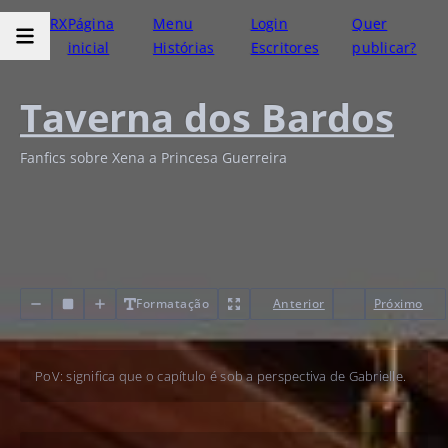
RX
Página
Menu
Login
Quer
inicial
Histórias
Escritores
publicar?
Taverna dos Bardos
Fanfics sobre Xena a Princesa Guerreira
Formatação
Anterior
Próximo
PoV: significa que o capítulo é sob a perspectiva de Gabrielle.