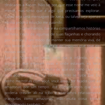
dedicados a Kanon. Não sei por que esse nome me veio à
mente, mas sinto que é algo que precisamos explorar.
Talvez seja uma mensagem de Xena, ou talvez seja apenas
minha própria intuição me guiando.
Enquanto caminhamos, Eve e eu compartilhamos histórias
de Xena, rindo de algumas de suas façanhas e chorando
por outras. É um modo de manter sua memória viva, de
nos lembrar de quem ela era e do impacto que teve em
nossas vidas.
Eve diz “Queria ter vivido com ela a infância, se eu
soubesse que estavam vivas e onde estavam, eu teria
procurado por vocês…e muito do que vivi como Lívia não
teria acontecido”. E eu a conforto “não se culpe Eve. Eu
tenho memórias com você, você amou ter ficado com as
amazonas por um tempo. Até consideramos que você
poderia crescer ali na tribo e viveríamos relativamente
tranquilas como amazonas, mas muita coisa estava
acontecendo também..”.