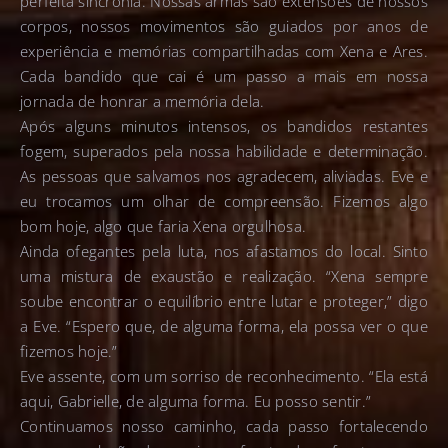
perfeita sincronia. Nossas armas são extensões de nossos
corpos, nossos movimentos são guiados por anos de
experiência e memórias compartilhadas com Xena e Ares.
Cada bandido que cai é um passo a mais em nossa
jornada de honrar a memória dela.
Após alguns minutos intensos, os bandidos restantes
fogem, superados pela nossa habilidade e determinação.
As pessoas que salvamos nos agradecem, aliviadas. Eve e
eu trocamos um olhar de compreensão. Fizemos algo
bom hoje, algo que faria Xena orgulhosa.
Ainda ofegantes pela luta, nos afastamos do local. Sinto
uma mistura de exaustão e realização. “Xena sempre
soube encontrar o equilíbrio entre lutar e proteger,” digo
a Eve. “Espero que, de alguma forma, ela possa ver o que
fizemos hoje.”
Eve assente, com um sorriso de reconhecimento. “Ela está
aqui, Gabrielle, de alguma forma. Eu posso sentir.”
Continuamos nosso caminho, cada passo fortalecendo