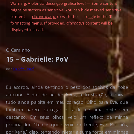
Warning: Violência descrição gráfica leve! — Some content
might be
marked
as sensitive. You can hide marked sensitive
content
clicando aqui
or with the
toggle in the
formatting menu. If provided,
alternative
content will be
displayed instead.
O Caminho
15 – Gabrielle: PoV
por
Panda_Bard
Eu acordo, ainda sentindo o peso dos sonhos da noite
anterior. A dor de perder Xena, a frustração, a raiva…
tudo ainda palpita em meu coração. Olho para Eve, que
também parece carregar o fardo de uma noite sem
descanso. Em seus olhos, vejo um reflexo da minha
própria dor. “Temos que seguir em frente, Eve. Por nós,
por Xena,” digo, tentando injetar alguma força em minhas