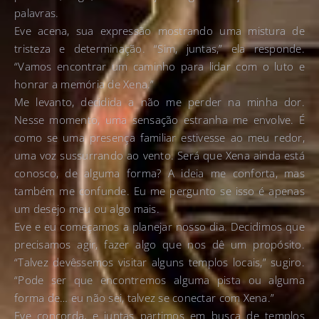
palavras.
Eve acena, sua expressão mostrando uma mistura de
tristeza e determinação. “Sim, juntas,” ela responde.
“Vamos encontrar um caminho para lidar com o luto e
honrar a memória de Xena.”
Me levanto, decidida a não me perder na minha dor.
Nesse momento, uma sensação estranha me envolve. É
como se uma presença familiar estivesse ao meu redor,
uma voz sussurrando ao vento. Será que Xena ainda está
conosco, de alguma forma? A ideia me conforta, mas
também me confunde. Eu me pergunto se isso é apenas
um desejo meu ou algo mais.
Eve e eu começamos a planejar nosso dia. Decidimos que
precisamos agir, fazer algo que nos dê um propósito.
“Talvez devêssemos visitar alguns templos locais,” sugiro.
“Pode ser que encontremos alguma pista ou alguma
forma de… eu não sei, talvez se conectar com Xena.”
Eve concorda, e juntas partimos em busca de templos