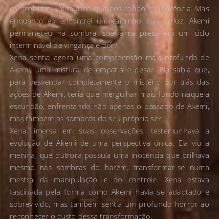
controle em um mundo que nos roubou a inocência. Mas
enquanto eu encontrei um caminho para a luz, Akemi
permaneceu na sombra, sua alma presa em um ciclo
interminável de vingança e dor.”
Xena sentia agora uma compreensão mais profunda de
Akemi, uma mistura de empatia e pesar. Ela sabia que,
para desvendar completamente o mistério por trás das
ações de Akemi, teria que mergulhar mais fundo naquela
escuridão, enfrentando não apenas o passado de Akemi,
mas também as sombras do seu próprio ser.
Xena, imersa em suas observações, testemunhava a
evolução de Akemi de uma perspectiva única. Ela viu a
menina, que outrora possuía uma inocência que brilhava
mesmo nas sombras do harém, transformar-se numa
mestra da manipulação e do controle. Xena estava
fascinada pela forma como Akemi havia se adaptado e
sobrevivido, mas também sentia um profundo horror ao
reconhecer o custo dessa transformação.