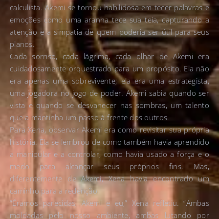
calculista. Akemi se tornou habilidosa em tecer palavras e
emoções como uma aranha tece sua teia, capturando a
atenção e a simpatia de quem poderia ser útil para seus
planos.
Cada sorriso, cada lágrima, cada olhar de Akemi era
cuidadosamente orquestrado para um propósito. Ela não
era apenas uma sobrevivente; ela era uma estrategista,
uma jogadora no jogo de poder. Akemi sabia quando ser
vista e quando se desvanecer nas sombras, um talento
que a mantinha um passo à frente dos outros.
Para Xena, observar Akemi era como revisitar sua própria
história. Ela se lembrou de como também havia aprendido
a manipular e a controlar, como havia usado a força e o
medo para alcançar seus próprios fins. Mas,
diferentemente de Akemi, Xena havia encontrado um
caminho para a redenção.
“Éramos parecidas, Akemi e eu,” Xena refletiu. “Ambas
moldadas pelo nosso ambiente, ambas lutando por