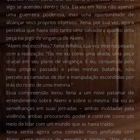
algo se acendeu dentro dela. Ela viu em Xena não apenas
uma guerreira poderosa, mas uma oportunidade de
alcançar seus próprios objetivos. Xena, por sua vez, agora
percebia que havia sido tanto uma salvadora quanto uma
peça no jogo de vingança de Akemi.
“Akemi me escolheu,” Xena refletiu, sua voz interna pesada
com a realização. “Ela me viu como uma aliada, uma peça
crucial em seu plano de vingança. E eu, consumida pelo
meu próprio passado e pelas minhas batalhas, não
percebi as camadas de dor e manipulação escondidas por
trás do rosto de uma menina.”
Essa compreensão levou Xena a um novo patamar de
entendimento sobre Akemi e sobre si mesma. Ela viu as
semelhanças em suas jornadas – ambas moldadas pela
violência, ambas procurando poder e controle como um
meio de lidar com um mundo que as havia traído.
Xena sentia agora uma conexão mais profunda com
Akemi, uma mistura de empatia e tristeza. “Nós duas