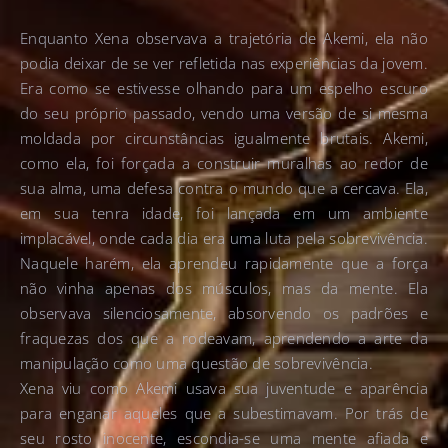
Enquanto Xena observava a trajetória de Akemi, ela não
podia deixar de se ver refletida nas experiências da jovem.
Era como se estivesse olhando para um espelho escuro
do seu próprio passado, vendo uma versão de si mesma
moldada por circunstâncias igualmente brutais. Akemi,
como ela, foi forçada a construir muralhas ao redor de
sua alma, uma defesa contra o mundo que a cercava. Ela,
em sua tenra idade, foi lançada em um ambiente
implacável, onde cada dia era uma luta pela sobrevivência.
Naquele harém, ela aprendeu rapidamente que a força
não vinha apenas dos músculos, mas da mente. Ela
observava silenciosamente, absorvendo os padrões e
fraquezas dos que a rodeavam, aprendendo a arte da
manipulação como uma questão de sobrevivência.
Xena viu como Akemi usava sua juventude e aparência
para enganar aqueles que a subestimavam. Por trás de
seu rosto inocente, escondia-se uma mente afiada e