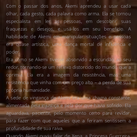
Com o passar dos anos, Akemi aprendeu a usar cada
olhar, cada gesto, cada palavra como arma. Ela se tornou
especialista em ler as pessoas, em descobrir suas
fraquezas e desejos, e usá-los em seu benefício. A
habilidade de Akemi em manipular situações e pessoas
era quase artística, uma dança mortal de influência e
poder.
Era como se Akemi tivesse absorvido a escuridão ao seu
redor, tornando-se um reflexo distorcido do mundo que a
oprimia. Ela era a imagem da resistência, mas uma
resistência que vinha com um preço alto – a perda de sua
própria humanidade.
A sede de vingança de Akemi era uma chama constante,
alimentada pela injustiça e pela dor que havia sofrido. Ela
aguardava, paciente, pelo momento certo para revidar,
para fazer com que aqueles que a feriram sentissem a
profundidade de sua raiva.
Quando Akemi ouviu falar de Xena, a Princesa Guerreira,