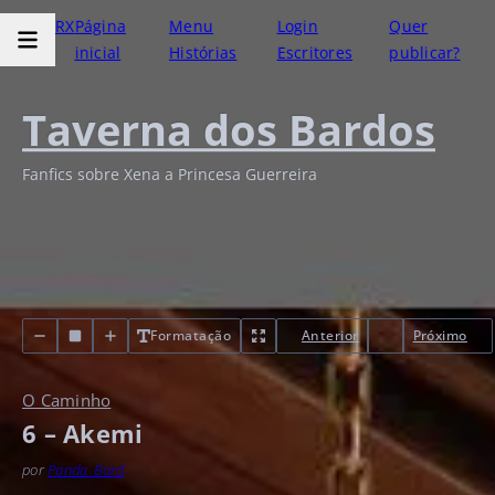
RX
Página
Menu
Login
Quer
inicial
Histórias
Escritores
publicar?
Taverna dos Bardos
Fanfics sobre Xena a Princesa Guerreira
Formatação
Anterior
Próximo
O Caminho
6 – Akemi
por
Panda_Bard