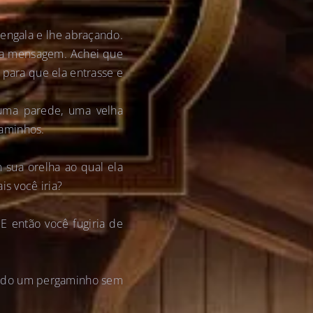
bengala e lhe abraçando.
ma mensagem. Achei que
 para que ela entrasse e
Numa parede, uma velha
gaminhos.
 sua orelha ao qual ela
s você iria?
E então você fugiria de
viado um pergaminho sem