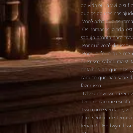
de vida eu já vivi o suf
que os deuses nos ajud
-Você acha que os roman
-Os romanos ainda es
sabujo pronto para crav
-Por que você diz isso?
-Porque foi o que me 
quisesse saber mais! 
detalhes do que elas 
caduco que não sabe do 
fazer isso.
-Talvez devesse dizer is
-Deidre não me escuta h
-Isso não é verdade, voc
-Um senhor de terras 
teriam? – Hedwyn diss