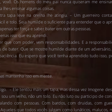
m, vovô. Os homens do meu pai nunca quiseram me ensinar
a lhes ensinar algumas coisas.
tra tapa leve na orelha lhe atingiu. – Um guerreiro cont
ácil e tolo. Seja humilde o suficiente para entender que o a
apenas ter força e saber bater em outras pessoas.
apenas isso que eu aprendi.
er que com poder, vem responsabilidades. E a responsabilid
 de bater. Que se mostre humilde diante de um adversário, 
e paciência. Eu espero que você tenha aprendido tudo isso,
.
nas mantenha isso em mente.
 algo. – Ele tentou mais um tapa, mas dessa vez Imogene des
 sou um velho, não um tolo. Eu não luto ou participo de co
falando com pessoas. Com bardos, com druidas, com guerr
s. Aqueles que todos vocês julgam como lunáticos, malucos,