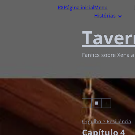
RX
Página inicial
Menu
Histórias
Taver
Fanfics sobre Xena a
Orgulho e Resiliência
Capítulo 4