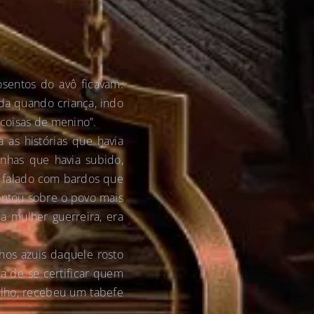
sentos do avô ficavam.
da quando criança, indo
 coisas de menino”.
 as histórias que havia
nhas que havia subido,
, falado com bardos que
contou sobre o povo mais
a mulher guerreira, era
lhos azuis daquele rosto
a de se certificar quem
elho, recebeu um tabefe