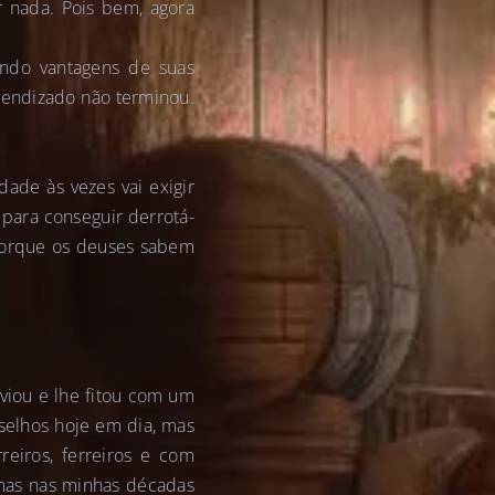
 nada. Pois bem, agora
ando vantagens de suas
prendizado não terminou.
ade às vezes vai exigir
para conseguir derrotá-
 porque os deuses sabem
viou e lhe fitou com um
nselhos hoje em dia, mas
eiros, ferreiros e com
 mas nas minhas décadas