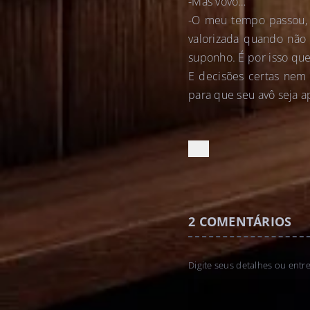
-Mas vovô…
-O meu tempo passou, I
valorizada quando não
suponho. É por isso que
E decisões certas nem
para que seu avô seja 
2
COMENTÁRIOS
Digite seus detalhes ou entr