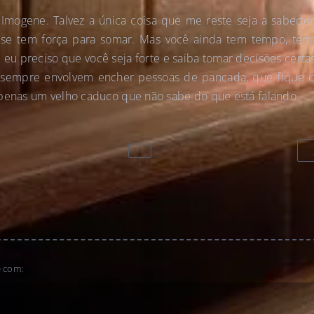
mogene. Talvez a única coisa que me reste seja a sabedor
 se tem força para somar. Mas você ainda tem tempo, tem 
 eu preciso que você seja forte e saiba tomar decisões certa
 sempre envolvem encher pessoas de pancada, que fique cl
apenas um velho caduco que não sabe do que está falando.
e com: