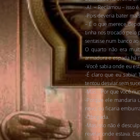
-AI. – Reclamou – isso é
-Pois deveria bater mai
– É o que merece depo
tinha nos trocado pelo 
sentasse num banco ao 
O quarto não era muito
armadura e espada há m
-Você sabia onde eu es
-É claro que eu sabia!
tentou desviar sem suce
-Mas… Por que você nun
-Porque ele mandaria u
novo, ou ficaria embur
-Obrigada.
-Mas isso não é descul
revelar onde estava. Es