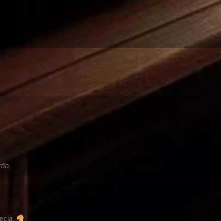
ão.
ecia.