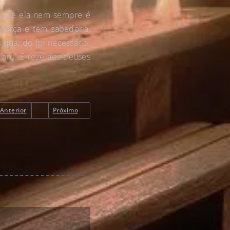
ia, e ela nem sempre é
força e tem sabedoria,
s quando for necessário.
aro. E reze aos deuses
Anterior
Próximo