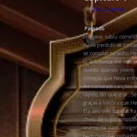
por
Officer Kiramman
Passado
Imogene subiu correndo
Havia perdido as conta
se consolar no velho He
O avô nunca lhe repree
ouvido quando jovem. C
inimigos que havia enf
lhe cantaram canções so
rápido do que o ar. Se
graças à história que H
Ela deu três batidas na
cheio de rugas emoldur
realmente viam. Imogen
bem dado na orelha dire