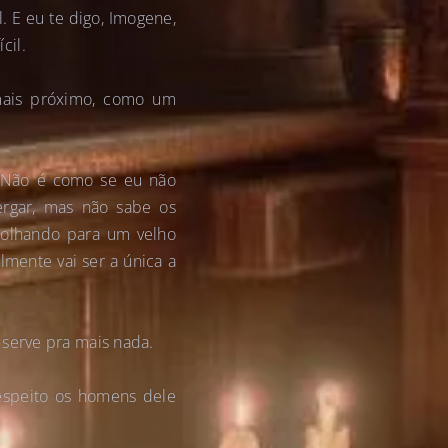
l. E eu te digo, Imogene,
cil.
mais próximo, como um
– Não é como se eu não
ergar, mas não sabe os
 olhando para um velho
lmente vai ser a única a
 serve pra mais nada.
espeito os homens dele