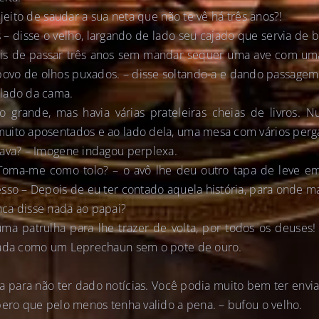
 jeito de saudar a sua neta que não te vê há três anos?!
s – disse o velho, largando de lado seu cajado que servia de 
is de passar três anos sem mandar sequer uma ave com u
povo de olhos puxados. – disse soltando-a e dando passagem
lado da cama.
 grande, mas havia várias prateleiras cheias de livros. 
uito aposentados e ao lado dela, uma mesa com vários per
tava? – Imogene indagou perplexa.
 Toma-me como tolo? – o avô lhe deu outro tapa de leve em
sso – Depois de eu ter contado aquela história, para onde mai
ca disse nada ao papai?
ma patrulha para lhe trazer de volta, por todos os deuses! 
rada como um Leprechaun sem o pote de ouro.
pa para não ter dado notícias. Você podia muito bem ter en
pero que pelo menos tenha valido a pena. – bufou o velho.