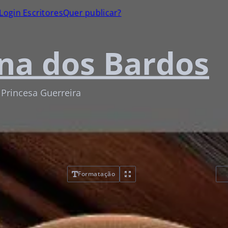
Login Escritores
Quer publicar?
na dos Bardos
 Princesa Guerreira
Formatação