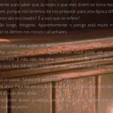
iciente para saber que às vezes o que eles dizem se torna rea
em, porque nós teremos de nos preparar para uma época difí
os vão nos invadir? É a isso que se refere?
tão longe, Imogene. Aparentemente o perigo está muito 
ar os dentes nos nossos calcanhares.
contaram, por todos os deuses! – exasperou-se Hedwyn 
Mas profecias são como águas turvas. Você pode até enx
guardam. E não, não me olhe com essa cara de quem está
que fala. Dê algum crédito ao seu velho avô, afinal provave
so ao papai. Talvez ele possa fazer algo.
á anos. Para ele eu sou apenas um velho implicante que não
ê é o pai dele afinal.
não pode baixar a cabeça para seu pai idoso, senão que r
e com sarcasmo.