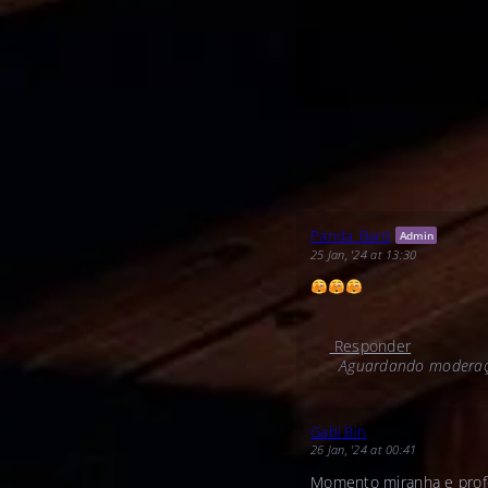
Panda_Bard
Admin
25 Jan, '24 at 13:30
Responder
Aguardando moderaç
Gabi Bin
26 Jan, '24 at 00:41
Momento miranha e prof