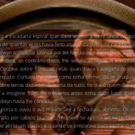
 a escadaria espiral que dava acesso à torre onde os apo
s de quantas vezes havia feito aquele caminho de cara fecha
dwyn após levar bronca por ter fugido do palácio para “fazer
ndera, ao contrário disso, lhe secava as lágrimas e contava
ontava sobre florestas pelas quais havia cavalgado monta
rentado. Contava-lhe sobre como tinha conhecido os druidas
bre terras distantes. E acima de tudo, foi o avô quem lhe 
 a Imogene frágil de três anos antes tinha dado lugar a um
edwyn havia lhe contado.
 porta e ouviu o avô mancar até a fechadura, abrindo. Os o
ado por cabelo branco como neve se apertaram na tentativ
e abriu um sorriso e quando se preparava para saudar o v
ita.