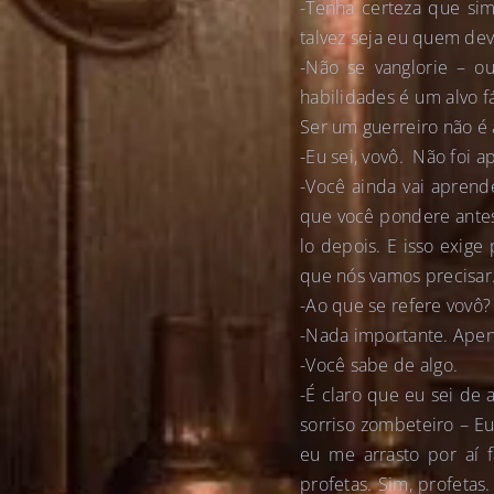
-Tenha certeza que si
talvez seja eu quem dev
-Não se vanglorie – ou
habilidades é um alvo f
Ser um guerreiro não é 
-Eu sei, vovô. Não foi 
-Você ainda vai aprend
que você pondere antes
lo depois. E isso exig
que nós vamos precisar
-Ao que se refere vovô?
-Nada importante. Ape
-Você sabe de algo.
-É claro que eu sei de
sorriso zombeteiro – Eu
eu me arrasto por aí 
profetas. Sim, profeta