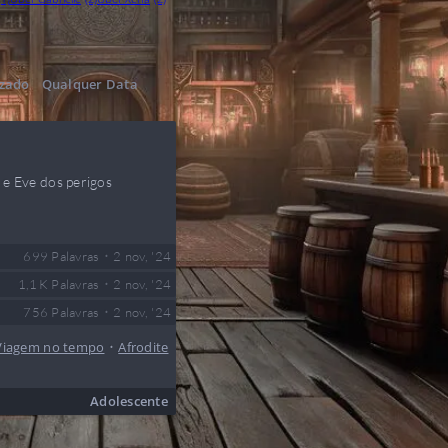
izado
Qualquer Data
e Eve dos perigos
•
699
Palavras
2 nov, '24
•
1,1 K
Palavras
2 nov, '24
•
756
Palavras
2 nov, '24
Viagem no tempo
•
Afrodite
Adolescente