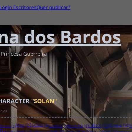
Login Escritores
Quer publicar?
na dos Bardos
 Princesa Guerreira
CHARACTER
"SOLAN"
rias
Ares
(23)
Atena
(8)
Callisto
(13)
Cyrene
(10)
Brunhilda
(4)
Autolycus
(3)
El
Amarice
(1)
)
Joxer
(6)
Lila
(5)
Hecuba
(4)
Hércules
(3)
Lao Ma
(2)
Najara
(2)
Iolaus
(1)
Minya
(1)
Salmonius