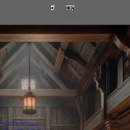
Ephiny
(41)
i
(3)
Esperança
(1)
Uber Gabrielle
(2)
Uber Xena
(2)
(1)