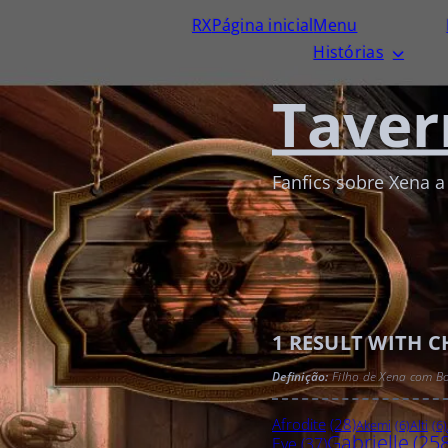
RX
Página inicial
Menu
Histórias
Taver
Fanfics sobre Xena a
1
RESULT WITH 
Definição:
Filho de Xena com Bo
Afrodite
(28)
Akemi
(6)
Alti
(6)
Gabrielle
(258
Eve
(37)