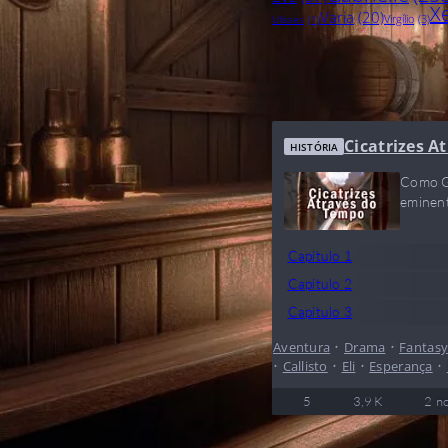
X
Varia
(20)
Virgílio
(3)
Ulisses
(1)
Cicatrizes A
HISTÓRIA
Como Ga
eminen
Capítulo 1
Capítulo 2
Capítulo 3
Aventura
•
Drama
•
Fantas
•
Callisto
•
Eli
•
Esperança
•
5
3,9 K
2 no