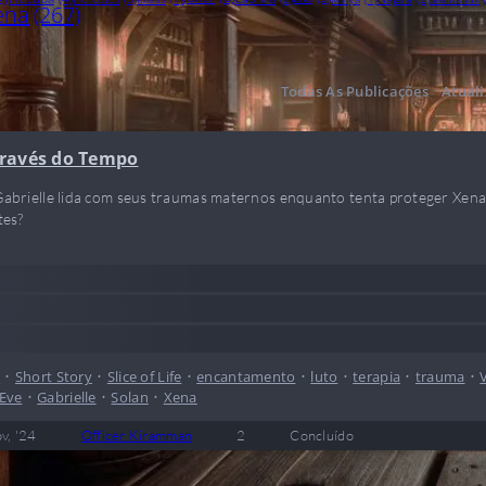
ena
(267)
Todas As Publicações
Atual
través do Tempo
brielle lida com seus traumas maternos enquanto tenta proteger Xena 
tes?
y
•
Short Story
•
Slice of Life
•
encantamento
•
luto
•
terapia
•
trauma
•
Eve
•
Gabrielle
•
Solan
•
Xena
v, '24
Officer Kiramman
2
Concluído