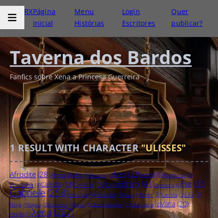
RX
Página
Menu
Login
Quer
inicial
Histórias
Escritores
publicar?
Taverna dos Bardos
Fanfics sobre Xena a Princesa Guerreira
1
RESULT WITH CHARACTER
"ULISSES"
Afrodite
(28)
Ares
(23)
Atena
(8)
Akemi
(6)
Alti
(6)
Autolycus
(3)
Amarice
(1)
Ephiny
(41)
Eve
(37)
Callisto
(13)
Cyrene
(10)
Brunhilda
(4)
Eli
(3)
Esperança
(1)
Gabrielle
(258)
Joxer
(6)
Hecuba
(4)
Lila
(5)
Hércules
(3)
Lao Ma
(2)
Iolaus
(1)
Varia
(20)
Najara
(2)
Uber Gabrielle
(2)
Uber Xena
(2)
Minya
(1)
Salmonius
(1)
Solan
(1)
Xena
(267)
Virgílio
(3)