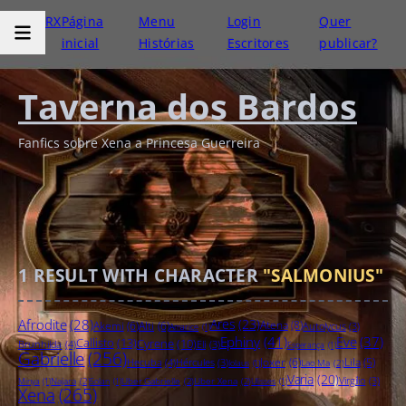
RX
Página
Menu
Login
Quer
inicial
Histórias
Escritores
publicar?
Taverna dos Bardos
Fanfics sobre Xena a Princesa Guerreira
1
RESULT WITH CHARACTER
"SALMONIUS"
Afrodite
(28)
Ares
(23)
Atena
(8)
Akemi
(6)
Alti
(6)
Autolycus
(3)
Amarice
(1)
Ephiny
(41)
Eve
(37)
Callisto
(13)
Cyrene
(10)
Brunhilda
(4)
Eli
(3)
Esperança
(1)
Gabrielle
(256)
Joxer
(6)
Hecuba
(4)
Hércules
(3)
Lila
(5)
Lao Ma
(2)
Iolaus
(1)
Varia
(20)
Virgílio
(3)
Najara
(2)
Uber Gabrielle
(2)
Uber Xena
(2)
Minya
(1)
Solan
(1)
Ulisses
(1)
Xena
(265)