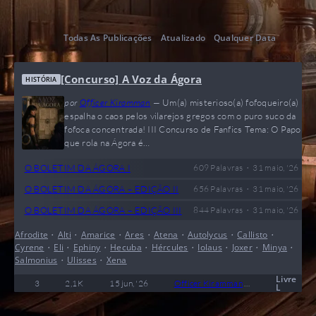
Todas As Publicações
Atualizado
Qualquer Data
[Concurso] A Voz da Ágora
HISTÓRIA
por
Officer Kiramman
—
Um(a) misterioso(a) fofoqueiro(a)
espalha o caos pelos vilarejos gregos com o puro suco da
fofoca concentrada! III Concurso de Fanfics Tema: O Papo
que rola na Ágora é…
•
O BOLETIM DA ÁGORA I
609
Palavras
31 maio, '26
•
O BOLETIM DA ÁGORA – EDIÇÃO II
656
Palavras
31 maio, '26
•
O BOLETIM DA ÁGORA – EDIÇÃO III
844
Palavras
31 maio, '26
Afrodite
•
Alti
•
Amarice
•
Ares
•
Atena
•
Autolycus
•
Callisto
•
Cyrene
•
Eli
•
Ephiny
•
Hecuba
•
Hércules
•
Iolaus
•
Joxer
•
Minya
•
Salmonius
•
Ulisses
•
Xena
Livre
3
2,1 K
15 jun, '26
Officer Kiramman
1
Conc
L