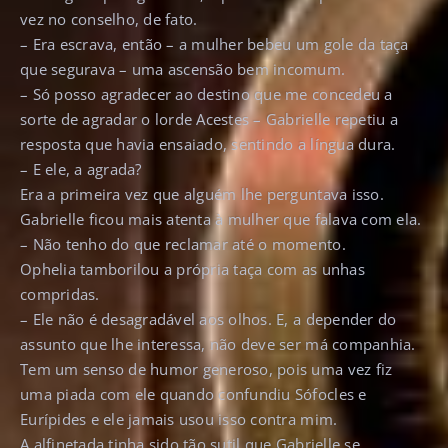
vez no conselho, de fato.
– Era escrava, então – a mulher bebeu um gole da taça
que segurava – uma ascensão bem incomum.
– Só posso agradecer ao destino que me concedeu a
sorte de agradar o lorde Acestes – Gabrielle repetiu a
resposta que havia ensaiado, sentindo a língua dura.
– E ele, a agrada?
Era a primeira vez que alguém lhe perguntava isso.
Gabrielle ficou mais atenta à mulher que falava com ela.
– Não tenho do que reclamar até o momento.
Ophelia tamborilou a própria taça com as unhas
compridas.
– Ele não é desagradável aos olhos. E, a depender do
assunto que lhe interessa, não deve ser má companhia.
Tem um senso de humor generoso, pois uma vez fiz
uma piada com ele quando confundiu Sófocles e
Eurípides e ele jamais usou isso contra mim.
A alfinetada tinha sido tão sutil que Gabrielle se