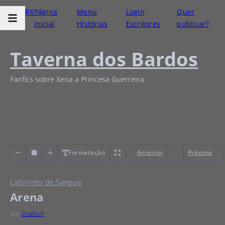
RX
Página
Menu
Login
Quer
inicial
Histórias
Escritores
publicar?
Taverna dos Bardos
Fanfics sobre Xena a Princesa Guerreira
Formatação
Anterior
Próximo
Labirinto de Sangue
Arena
por
Dietrich