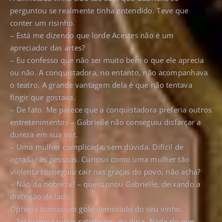
perguntou se realmente tinha entendido. Teve que
conter um risinho.
– Está me dizendo que lorde Acestes não é um
apreciador das artes?
– Eu confesso que não sei muito bem o que ele aprecia
ou não. A conquistadora, no entanto, não acompanhava
o teatro. A grande vantagem dela é que não tentava
fingir que gostava.
– De fato. Me parece que a conquistadora preferia outros
entretenimentos – Gabrielle não conseguiu disfarçar a
dureza em sua voz.
– Uma mulher complicada, sem dúvida. Difícil de
agradar às pessoas. Curioso como uma mulher tão
violenta conseguiu cair nas graças do povo, não acha?
– Não da nobreza? – questionou Gabrielle, deixando a
discrição de lado.
Ophelia tomou um gole demorado do seu vinho.
– Estávamos todos satisfeitos, eu diria. Nada do que