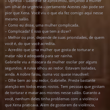
– Ophelia – Gabrielle se aproximou, lançando à mulher
um olhar de urgência – certamente Acestes não pode ser
pior que Xena. Você viu o que ela fez comigo aqui nesse
mesmo salão.
– Como eu disse, uma mulher complicada.
– Complicada? É isso que tem a dizer?
– Melhor ou pior, depende de suas prioridades, de quem
você é, do que você acredita.
– Acredito que uma mulher que gosta de torturar e
matar não é adequada para ser rainha.
Gabrielle viu a máscara da mulher oscilar por alguns
segundos. A ruiva olhou ao redor. Estavam isoladas,
ainda. A nobre falou, numa voz quase inaudível:
– Olhe bem ao seu redor, Gabrielle. Preste bastante
atenção em todos esses rostos. Tem pessoas que gostam
de torturar e matar aos montes nesse salão. Garanto a
você, nenhum deles tinha problemas com a violência
que Xena praticava. Além de gostarem de violência,