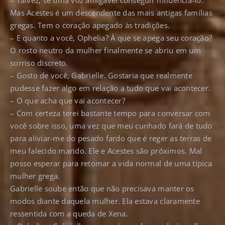
– Talvez, se uma voz amigável conseguir influenciá-lo.
Mas Acestes é um descendente das mais antigas famílias
gregas. Tem o coração apegado às tradições.
– E quanto a você, Ophelia? À que se apega seu coração?
O rosto neutro da mulher finalmente se abriu em um
sorriso discreto.
– Gosto de você, Gabrielle. Gostaria que realmente
pudesse fazer algo em relação a tudo que vai acontecer.
– O que acha que vai acontecer?
– Com certeza terei bastante tempo para conversar com
você sobre isso, uma vez que meu cunhado fará de tudo
para aliviar-me do pesado fardo que é reger as terras de
meu falecido marido. Ele e Acestes são próximos. Mal
posso esperar para retomar a vida normal de uma típica
mulher grega.
Gabrielle soube então que não precisava manter os
modos diante daquela mulher. Ela estava claramente
ressentida com a queda de Xena.