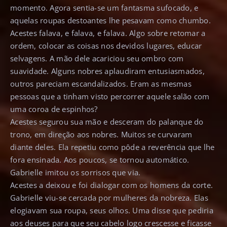
momento. Agora sentia-se um fantasma sufocado, e
aquelas roupas destoantes lhe pesavam como chumbo.
Acestes falava, e falava, e falava. Algo sobre retomar a
ordem, colocar as coisas nos devidos lugares, educar
selvagens. A mão dele acariciou seu ombro com
suavidade. Alguns nobres aplaudiram entusiasmados,
outros pareciam escandalizados. Eram as mesmas
pessoas que a tinham visto percorrer aquele salão com
uma coroa de espinhos?
Acestes segurou sua mão e desceram do palanque do
trono, em direção aos nobres. Muitos se curvaram
diante deles. Ela repetiu como pôde a reverência que lhe
fora ensinada. Aos poucos, se tornou automático.
Gabrielle imitou os sorrisos que via.
Acestes a deixou e foi dialogar com os homens da corte.
Gabrielle viu-se cercada por mulheres da nobreza. Elas
elogiavam sua roupa, seus olhos. Uma disse que pediria
aos deuses para que seu cabelo logo crescesse e ficasse