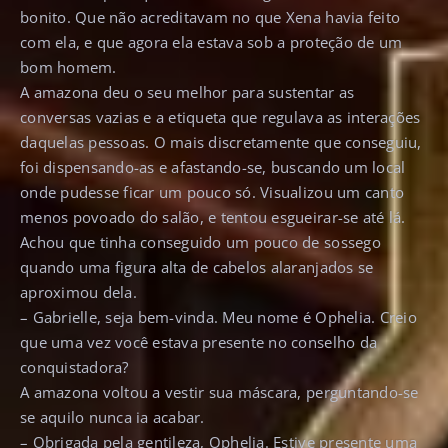
bonito. Que não acreditavam no que Xena havia feito
com ela, e que agora ela estava sob a proteção de um
bom homem.
A amazona deu o seu melhor para sustentar as
conversas vazias e a etiqueta que regulava as interações
daquelas pessoas. O mais discretamente que conseguiu,
foi dispensando-as e afastando-se, buscando um local
onde pudesse ficar um pouco só. Visualizou um canto
menos povoado do salão, e tentou esgueirar-se até lá.
Achou que tinha conseguido um pouco de sossego
quando uma figura alta de cabelos alaranjados se
aproximou dela.
– Gabrielle, seja bem-vinda. Meu nome é Ophelia. Creio
que uma vez você estava presente no conselho da
conquistadora?
A amazona voltou a vestir sua máscara, perguntando-se
se aquilo nunca ia acabar.
– Obrigada pela gentileza, Ophelia. Estive presente uma