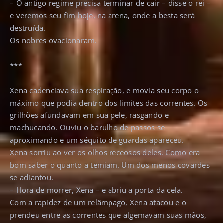
– O antigo regime precisa terminar de cair – disse o rei –
e veremos seu fim hoje, na arena, onde a besta será
destruída.
Os nobres ovacionaram.
***
Xena cadenciava sua respiração, e movia seu corpo o
máximo que podia dentro dos limites das correntes. Os
grilhões afundavam em sua pele, rasgando e
machucando. Ouviu o barulho de passos se
aproximando e um séquito de guardas apareceu.
Xena sorriu ao ver os olhos receosos deles. Como era
bom saber o quanto a temiam. Um dos menos covardes
se adiantou.
– Hora de morrer, Xena – e abriu a porta da cela.
Com a rapidez de um relâmpago, Xena atacou e o
prendeu entre as correntes que algemavam suas mãos,