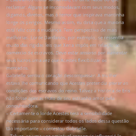
reclamar. Alguns se incomodavam com seus modos,
digamos, diretos, mas o terror que inspirava mantinha
longe os perigos. Mesmo assim, eu diria que a maioria
está feliz com a mudança. Tem perspectiva de mais
melhorias. Lorde Dardanos, por exemplo, se ressentia
muito das rígidas leis que Xena impôs em relação ao
comércio de escravos. Deve estar ansioso por aumentar
seus lucros uma vez que Acestes flexibilizar os
mercados.
Gabrielle sentiu o coração descompassar. A mulher
estava lhe comunicando que Acestes pretendia piorar as
condições dos escravos do reino. Talvez a história de Eris
não fosse apenas fruto de seu estranho amor pela
conquistadora.
– Certamente o lorde Acestes terá a sensibilidade
necessária para considerar todos os lados dessa questão
tão importante – contestou Gabrielle.