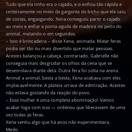
Tudo que ela tinha era o cajado, e o enfiou tão rápida e
certeiramente no meio da garganta do bicho que ele caiu
de costas, engasgando. Xena conseguiu partir o cajado
ao meio e enfiar a ponta aguda de madeira no peito do
animal, matando-o em segundos.
– Isso é brincadeira – disse Xena, animada. Matar feras
podia ser tão ou mais divertido que matar pessoas.
Acestes balançou a cabeça, contrariado. Gabrielle não
conseguia mais desgrudar os olhos da cena que se
desenrolava diante dela. Outra fera foi solta na arena.
Animal a animal, besta a besta, Xena acabava com eles
implacavelmente. A plateia urrava de admiração. Acestes
não estava gostando da reação do povo.
– Essa mulher é uma completa abominação! Vamos
acabar logo com isso — ordenou que liberassem de uma
vez todas as feras.
Xena sentiu algo que há anos não experimentava.
Medo.