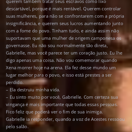
querem também tratar seus escravos como lixo
descartável, porque é mais rentável. Querem controlar
suas mulheres, para não se confrontarem com a própria
insignificância, e querem seus lucros aumentando junto
com a fome do povo. Tinham tudo, e ainda assim não
suportavam que uma mulher de origem camponesa os
governasse. Eu não sou normalmente tão direta,
Gabrielle, mas você parece ter um coração justo. Eu lhe
digo apenas uma coisa. Não vou comemorar quando
Xena morrer hoje na arena. Ela fez desse mundo um
lugar melhor para o povo, e isso está prestes a ser
perdido.
– Ela destruiu minha vida.
– Eu sinto muito por você, Gabrielle. Com certeza sua
vingança é mais importante que todas essas pessoas.
Fico feliz que poderá ver o fim de sua inimiga.
Gabrielle ia responder, quando a voz de Acestes ressoou
pelo salão.