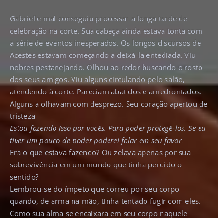
Gabrielle mal conseguiu processar a longa tarde de
celebração na corte. Sua cabeça ainda estava tonta com
a série de eventos inesperados. Os longos discursos de
Acestes estavam começando a deixá-la entediada. Viu
nobres pestanejando. Olhou ao redor buscando o rosto
dos seus amigos. Viu alguns circulando pelo salão,
atendendo à corte. Pareciam abatidos e amedrontados.
Alguns a olhavam com desprezo. Seu coração apertou de
tristeza.
Estou fazendo isso por vocês. Para poder protegê-los. Se eu
tiver um pouco de poder poderei falar em seu favor.
Era o que estava fazendo? Ou zelava apenas por sua
sobrevivência em um mundo que tinha perdido o
sentido?
Lembrou-se do ímpeto que correu por seu corpo
quando, de arma na mão, tinha tentado fugir com eles.
Como sua alma se encaixara em seu corpo naquele