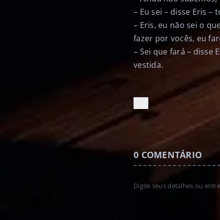
– Eu sei – disse Eris 
– Eris, eu não sei o q
fazer por vocês, eu far
– Sei que fará – diss
vestida.
0
COMENTÁRIO
Digite seus detalhes ou entr