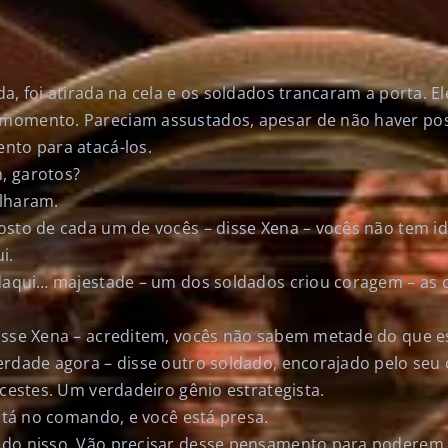
a, foi atirada na cela e os soldados trancaram a porta. E
momento. Pareciam assustados, apesar de não haver pos
nto para atacá-los.
, garotos?
lharam.
osto de cada um de vocês – disse Xena – vocês não tem i
i.
 daqui… majestade – um dos soldados criou coragem – as c
isse Xena – acreditem, vocês não sabem metade do que e
erdade agora – disse outro soldado, encorajado pelo seu
Acestes. Um verdadeiro gênio estrategista.
está no comando, e você está presa.
do nisso. Vão precisar desse pensamento para poderem 