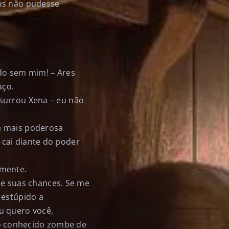
eus não pudesse
ndo sem mim! – Ares
aço.
surrou Xena – eu não
a mais poderosa
cai diante do poder
amente.
 de suas chances. Se me
 estúpido a
u quero você,
o conhecido zombe de