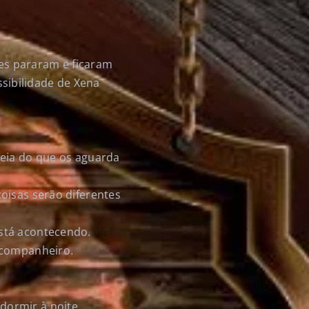
les pararam e ficaram
sibilidade de Xena
deia do que os aguarda
oisas serão diferentes
stá acontecendo.
 companheiro.
dormir à noite.