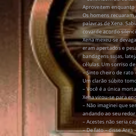
Aproveitem enquanto p
Os homens recuaram an
palavras de Xena. Sab
covarde acordo silenc
Xena mexeu-se devagar
eram apertados e pes
bandagens sujas, latej
células. Um sorriso de
– Sinto cheiro de rato
Um clarão súbito tomou
– Você é a única morta
Xena virou-se para en
– Não imaginei que se
andando ao seu redor
– Acestes não seria ca
– De fato – disse Are