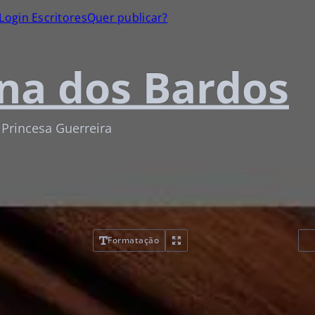
Login Escritores
Quer publicar?
na dos Bardos
 Princesa Guerreira
Formatação