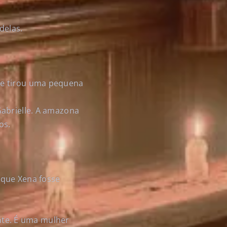
delas.
 e tirou uma pequena
Gabrielle. A amazona
os.
a que Xena fosse
ente. É uma mulher