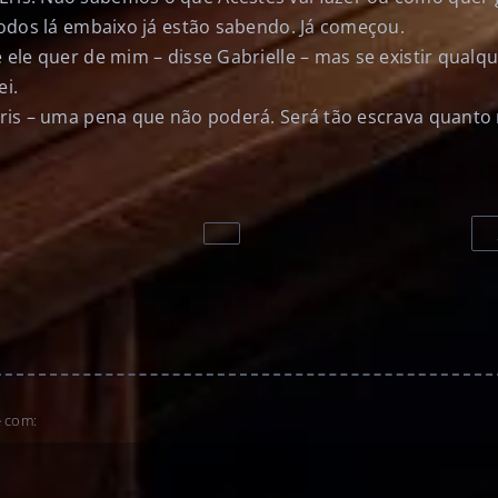
– todos lá embaixo já estão sabendo. Já começou.
ue ele quer de mim – disse Gabrielle – mas se existir qual
ei.
e Eris – uma pena que não poderá. Será tão escrava quant
e com: