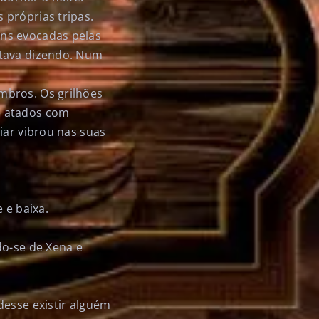
 próprias tripas.
ens evocadas pelas
stava dizendo. Num
mbros. Os grilhões
e atados com
iar vibrou nas suas
 e baixa.
do-se de Xena e
desse existir alguém