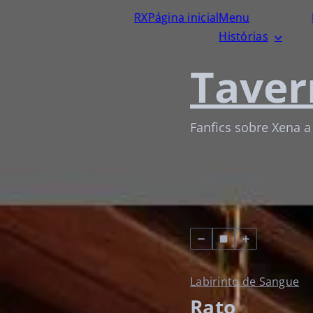
RX
Página inicial
Menu
Histórias
Taver
Fanfics sobre Xena a
Labirinto de Sangue
Rato