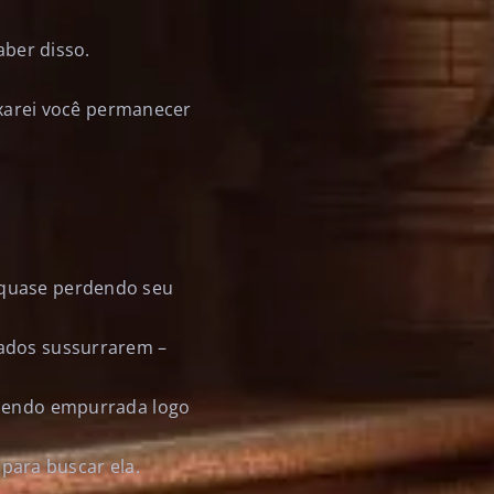
aber disso.
eixarei você permanecer
 quase perdendo seu
dados sussurrarem –
 sendo empurrada logo
 para buscar ela.