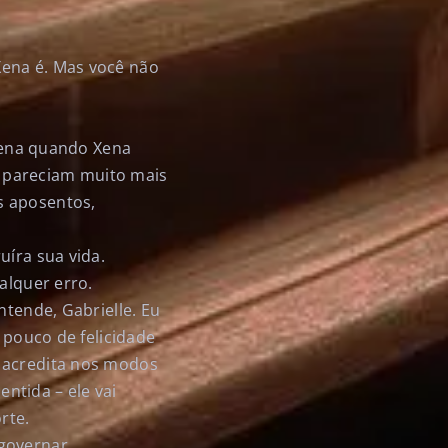
Xena é. Mas você não
quena quando Xena
 pareciam muito mais
s aposentos,
uíra sua vida.
alquer erro.
ntende, Gabrielle. Eu
 pouco de felicidade
a acredita nos modos
entida – ele vai
rte.
governar.