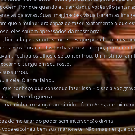
odem. Por que quando eu sair daqui, vocês vão jantar as
te as palavras. Suas imaginações visualizaram as imag
iam que a mulher era capaz de fazer exatamente o que e
ioso, eles saíram apressados da masmorra.
, limitada pelas curtas correntes que prendiam seus me
ados, e os buracos das flechas em seu corpo, porcament
avam. Fechou os olhos e se concentrou. Um instinto famil
 escárnio surgiu em seu rosto.
 – sussurrou.
 a cela. O ar farfalhou.
l que conheço que consegue fazer isso – disse a voz grave
carar o deus da guerra.
ntiria minha presença tão rápido – falou Ares, aproximan
.
paz de me tirar do poder sem intervenção divina.
s – você escolheu bem sua marionete. Não imaginei que pu