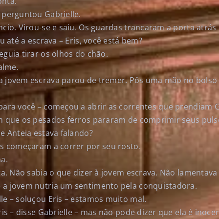
onta.
 perguntou Gabrielle.
ncio. Virou-se e saiu. Os guardas trancaram a porta atrás 
eu até a escrava – Eris, você está bem?
eguia tirar os olhos do chão.
calme.
 a jovem escrava parou de tremer. Pôs uma mão no bolso
 para você – começou a abrir as correntes que prendiam 
im que os pesados ferros pararam de comprimir seus puls
ue Anteia estava falando?
as começaram a correr por seu rosto.
na.
sta. Não sabia o que dizer à jovem escrava. Não lamentav
 a jovem nutria um sentimento pela conquistadora.
le – soluçou Eris – estamos muito mal.
Eris – disse Gabrielle – mas não pode dizer que ela é inoc