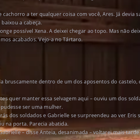
e cachorro a ter qualquer coisa com você, Ares. Já devia s
 baixou a cabeça.
s longe possível Xena. A deixei chegar ao topo. Mas não d
tamos acabados. Vejo-a no Tártaro.
ada bruscamente dentro de um dos aposentos do castelo,
stes quer manter essa selvagem aqui – ouviu um dos sol
a pudesse ser uma mulher.
rás dos soldados e Gabrielle se surpreendeu ao ver Eris
iu na porta. Parecia abatida.
 Gabrielle – disse Anteia, desanimada – voltarei mais tarde