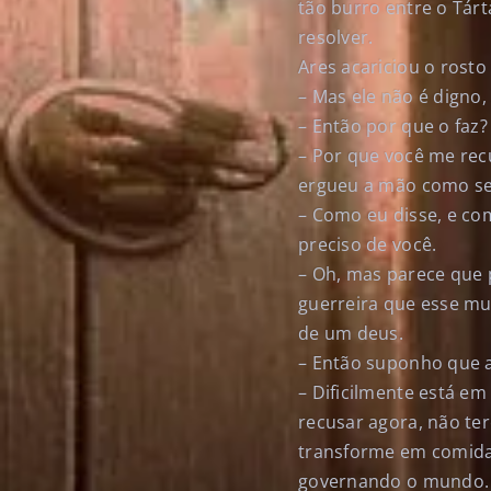
tão burro entre o Tár
resolver.
Ares acariciou o rosto
– Mas ele não é digno,
– Então por que o faz?
– Por que você me rec
ergueu a mão como se 
– Como eu disse, e co
preciso de você.
– Oh, mas parece que 
guerreira que esse mu
de um deus.
– Então suponho que a
– Dificilmente está em
recusar agora, não te
transforme em comida 
governando o mundo. 