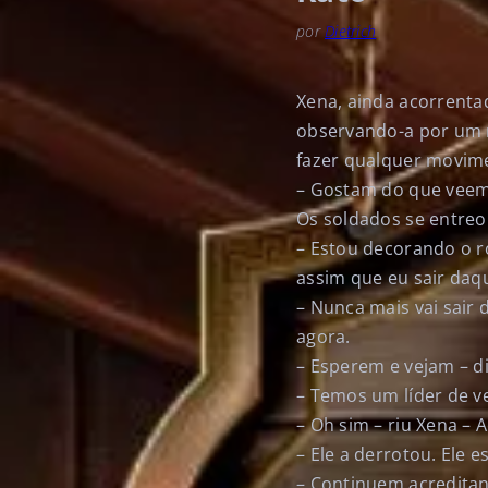
por
Dietrich
Xena, ainda acorrentad
observando-a por um 
fazer qualquer movime
– Gostam do que veem
Os soldados se entreo
– Estou decorando o r
assim que eu sair daqu
– Nunca mais vai sair
agora.
– Esperem e vejam – d
– Temos um líder de v
– Oh sim – riu Xena – 
– Ele a derrotou. Ele 
– Continuem acreditan