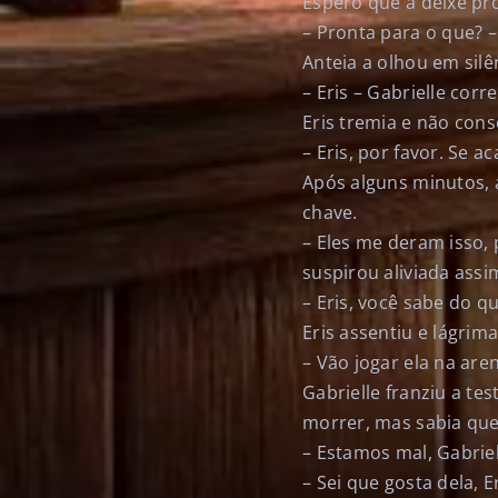
Espero que a deixe pr
– Pronta para o que? –
Anteia a olhou em silê
– Eris – Gabrielle corr
Eris tremia e não cons
– Eris, por favor. Se a
Após alguns minutos,
chave.
– Eles me deram isso,
suspirou aliviada ass
– Eris, você sabe do q
Eris assentiu e lágrim
– Vão jogar ela na are
Gabrielle franziu a te
morrer, mas sabia que
– Estamos mal, Gabriel
– Sei que gosta dela, 