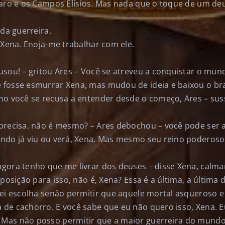
taro e os Campos Elísios. Mas nada que o toque de um d
 da guerreira.
 Xena. Enoja-me trabalhar com ele.
usou! – gritou Ares – Você se atreveu a conquistar o mu
fosse esmurrar Xena, mas mudou de ideia e baixou o br
mo você se recusa a entender desde o começo, Ares – sus
precisa, não é mesmo? – Ares debochou – você pode ser 
ndo já viu ou verá, Xena. Mas mesmo seu reino poderoso 
gora tenho que me livrar dos deuses – disse Xena, calm
 posição para isso, não é, Xena? Essa é a última, a última
rei escolha senão permitir que aquele mortal asqueroso e
de cachorro. E você sabe que eu não quero isso, Xena. E
Mas não posso permitir que a maior guerreira do mund