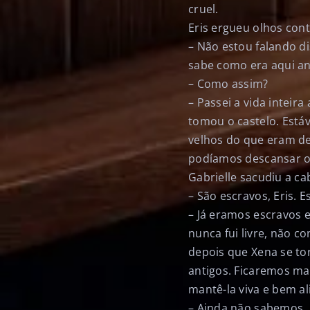
cruel.
Eris ergueu olhos con
– Não estou falando d
sabe como era aqui an
– Como assim?
– Passei a vida inteir
tomou o castelo. Est
velhos do que eram de
podíamos descansar o 
Gabrielle sacudiu a ca
– São escravos, Eris. 
– Já eramos escravos e
nunca fui livre, não c
depois que Xena se to
antigos. Ficaremos mal,
mantê-la viva e bem al
– Ainda não sabemos, 