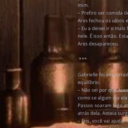
mim.
– Prefiro ser comida d
Ares fechou os olhos e
– Eu a deixei ir o mai
nele. É isso então. Es
Ares desapareceu.
***
Gabrielle foi empurr
equilíbrio.
– Não sei por que Ace
como se algum dia el
Passos soaram logo at
atrás dela. Anteia surg
– Eris, você vai ajudar