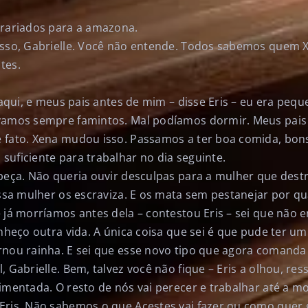
trariados para a amazona.
isso, Gabrielle. Você não entende. Todos sabemos quem 
tes.
a aqui, e meus pais antes de mim – disse Eris – eu era pe
ávamos sempre famintos. Mal podíamos dormir. Meus pais
 fato. Xena mudou isso. Passamos a ter boa comida, bon
suficiente para trabalhar no dia seguinte.
beça. Não queria ouvir desculpas para a mulher que destr
Essa mulher os escraviza. E os mata sem pestanejar por qu
 já morríamos antes dela – contestou Eris – sei que não e
onheço outra vida. A única coisa que sei é que pude ter um
rnou rainha. E sei que esse novo tipo que agora comand
 Gabrielle. Bem, talvez você não fique – Eris a olhou, ress
imentada. O resto de nós vai perecer e trabalhar até a mo
Eris. Não sabemos o que Acestes vai fazer ou como quer 