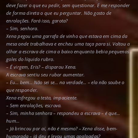
deve fazer o que eu pedir, sem questionar. E me responder
de forma direta o que eu perguntar. Não gosto de
enrolações. Fará isso, garota?
– Sim, senhora.
Xena pegou uma garrafa de vinho que estava em cima da
mesa onde trabalhava e encheu uma taça para si. Voltou a
olhar a escrava de cima a baixo enquanto bebia pequenos
goles do líquido rubro.
– É virgem, Eris? – disparou Xena.
A escrava sentiu seu rubor aumentar.
– Eu… bem… Não sei se… na verdade… – ela não soube o
que responder.
Xena esfregou a testa, impaciente.
– Sem enrolações, escrava.
– Sim, minha senhora – respondeu a escrava – é que…
hum…
– Já brincou por aí, não é mesmo? – Xena disse, bem-
humorada – já deu e levou umas apalpadas?