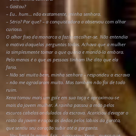
– Gostou?
– Eu.. hum… não exatamente, minha senhora.
– Sério? Por que? – a conquistadora a observou com olhar
curioso.
O olhar fixo da monarca a fazia encolher-se. Não entendia
o motivo daquelas perguntas todas. Achava que a mulher
ia simplesmente tomar o que queria e mandá-la embora.
Pelo menos é o que as pessoas tinham lhe dito que ela
faria.
– Não sei muito bem, minha senhora – respondeu a escrava
– não me agradaram muito. Mas também não foi de todo
ruim.
Xena tomou mais um gole em sua taça e aproximou-se
mais da jovem mulher. A rainha passou a mão pelos
escuros cabelos ondulados da escrava. Acariciou devagar o
rosto da jovem e roçou os dedos pelos lábios da garota,
que sentiu seu coração subir até a garganta.
– Vou beijá-la agora, Eris – sussurrou Xena – quero que