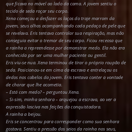
que ficava no móvel ao lado da cama. A jovem sentiu o
tecido de seda roçar seu corpo.
Xena começou a desfazer os laços do traje marrom da
jovem, seus olhos acompanhando cada pedaço de pele que
se revelava. Eris tentava controlar sua respiração, mas não
conseguia evitar o tremor de seu corpo. Ficou receosa que
a rainha a repreendesse por demonstrar medo. Ela não era
conhecida por ser uma mulher paciente ou gentil.
Eris viu-se nua. Xena terminou de tirar o próprio roupão de
seda. Posicionou-se em cima da escrava e entrelaçou os
dedos nos cabelos da jovem. Eris tentava conter a vontade
de chorar que lhe acometia.
– Está com medo? – perguntou Xena.
– Si-sim, minha senhora – arquejou a escrava, ao ver a
expressão lasciva nas feições da conquistadora.
A rainha a beijou.
Eris se concentrou para corresponder como sua senhora
gostava. Sentiu a pressão dos seios da rainha nos seus,