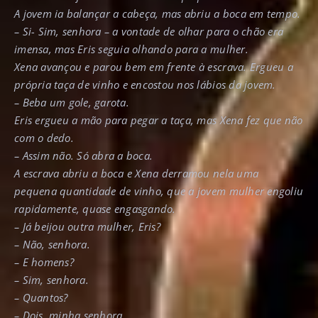
A jovem ia balançar a cabeça, mas abriu a boca em tempo.
– Si- Sim, senhora – a vontade de olhar para o chão era
imensa, mas Eris seguia olhando para a mulher.
Xena avançou e parou bem em frente à escrava. Ergueu a
própria taça de vinho e encostou nos lábios da jovem.
– Beba um gole, garota.
Eris ergueu a mão para pegar a taça, mas Xena fez que não
com o dedo.
– Assim não. Só abra a boca.
A escrava abriu a boca e Xena derramou nela uma
pequena quantidade de vinho, que a jovem mulher engoliu
rapidamente, quase engasgando.
– Já beijou outra mulher, Eris?
– Não, senhora.
– E homens?
– Sim, senhora.
– Quantos?
– Dois, minha senhora.