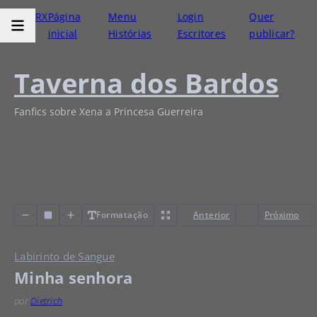
RX
Página
Menu
Login
Quer
inicial
Histórias
Escritores
publicar?
Taverna dos Bardos
Fanfics sobre Xena a Princesa Guerreira
Formatação
Anterior
Próximo
Labirinto de Sangue
Minha senhora
por
Dietrich