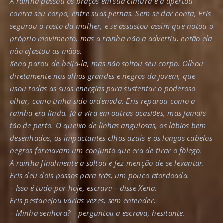
A rainha passou os braços em sua cintura e a apertou
contra seu corpo, entre suas pernas. Sem se dar conta, Eris
segurou o rosto da mulher, e se assustou assim que notou o
próprio movimento, mas a rainha não a advertiu, então ela
não afastou as mãos.
Xena parou de beijá-la, mas não soltou seu corpo. Olhou
diretamente nos olhos grandes e negros da jovem, que
usou todas as suas energias para sustentar o poderoso
olhar, como tinha sido ordenada. Eris reparou como a
rainha era linda. Já a vira em outras ocasiões, mas jamais
tão de perto. O queixo de linhas angulosas, os lábios bem
desenhados, os impactantes olhos azuis e os longos cabelos
negros formavam um conjunto que era de tirar o fôlego.
A rainha finalmente a soltou e fez menção de se levantar.
Eris deu dois passos para trás, um pouco atordoada.
– Isso é tudo por hoje, escrava – disse Xena.
Eris pestanejou várias vezes, sem entender.
– Minha senhora? – perguntou a escrava, hesitante.