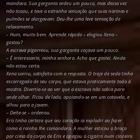
mandava. Sua garganta ardeu um pouco, mas dessa vez
não tossiu, e teve a estranha sensação que suas narinas e
pulmões se alargavam. Deu-lhe uma leve sensação de
relaxamento.
– Hum, muito bem. Aprende rápido – elogiou Xena –
gostou?
A escrava pigarreou, sua garganta coçava um pouco.
– É interessante, minha senhora. Acho que gostei. Ainda
não estou certa.
Xena sorriu, satisfeita com a resposta. O traje de seda tinha
escorregado de seu corpo, que estava praticamente todo à
mostra. Divertia-se ao ver que a escrava não sabia para
onde olhar. Ficou de lado, apoiando-se em um cotovelo, e
olhou para a jovem.
– Deite-se – ordenou.
Eris tinha certeza que seu coração ia explodir ao fazer
como a rainha lhe comandara. A mulher esticou o braço
por cima do corpo de Eris e apagou o cigarro num cinzeiro