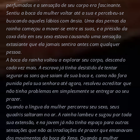
perfumados e a sensação de seu corpo era fascinante.
Sentiu a boca da mulher voltar até a sua e percebeu-se
buscando aqueles lábios com ânsia. Uma das pernas da
rainha começou a mover-se entre as suas, e a pressão da
coxa dela em seu sexo estava causando uma sensação
extasiante que ela jamais sentira antes com qualquer
pessoa.
A boca da rainha voltou a explorar seu corpo, descendo
cada vez mais. A escrava já tinha desistido de tentar
segurar os sons que saiam de sua boca e, como não fora
punida pela sua senhora até agora, resolveu acreditar que
não tinha problemas em simplesmente se entregar ao seu
prazer.
Quando a língua da mulher percorreu seu sexo, seus
quadris saltaram no ar. A rainha lambeu e sugou por toda
sua extensão, e na jovem já não tinha espaço para outras
sensações que não as irradiações de prazer que emanavam
dos movimentos da boca de Xena. Quando a mulher