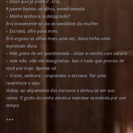
– Disse que já pode ir, Eris.
A jovem baixou os olhos, amedrontada.
– Minha senhora, a desagradei?
Eris novamente só via as sandálias da mulher.
– Escrava, olhe para mim.
Eris ergueu os olhos mais uma vez. Xena tinha uma
expressão dura.
– Não gosto de ser questionada – disse a rainha com secura
– mas não, não me desagradou. Isso é tudo que preciso de
você por hoje. Apenas vá.
– Si-sim, senhora – respondeu a escrava. Fez uma
reverência e saiu.
Voltou ao alojamento dos escravos e deitou-se em sua
cama. O gosto do vinho ainda a manteve acordada por um
tempo.
***