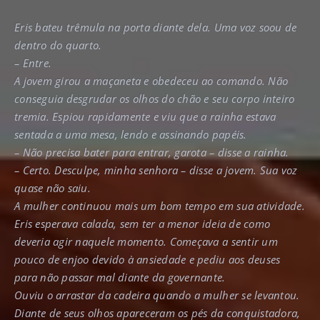
Eris bateu trêmula na porta diante dela. Uma voz soou de
dentro do quarto.
– Entre.
A jovem girou a maçaneta e obedeceu ao comando. Não
conseguia desgrudar os olhos do chão e seu corpo inteiro
tremia. Espiou rapidamente e viu que a rainha estava
sentada a uma mesa, lendo e assinando papéis.
– Não precisa bater para entrar, garota – disse a rainha.
– Certo. Desculpe, minha senhora – disse a jovem. Sua voz
quase não saiu.
A mulher continuou mais um bom tempo em sua atividade.
Eris esperava calada, sem ter a menor ideia de como
deveria agir naquele momento. Começava a sentir um
pouco de enjoo devido à ansiedade e pediu aos deuses
para não passar mal diante da governante.
Ouviu o arrastar da cadeira quando a mulher se levantou.
Diante de seus olhos apareceram os pés da conquistadora,