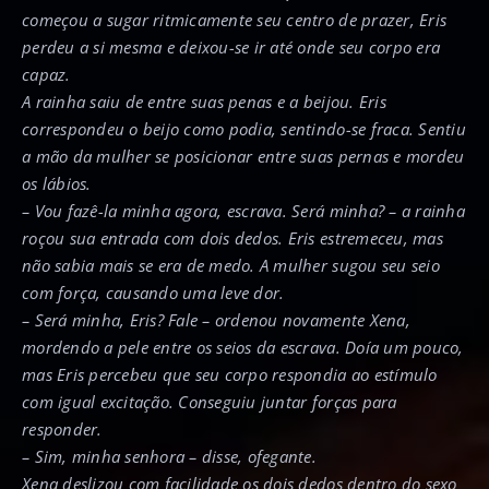
começou a sugar ritmicamente seu centro de prazer, Eris
perdeu a si mesma e deixou-se ir até onde seu corpo era
capaz.
A rainha saiu de entre suas penas e a beijou. Eris
correspondeu o beijo como podia, sentindo-se fraca. Sentiu
a mão da mulher se posicionar entre suas pernas e mordeu
os lábios.
– Vou fazê-la minha agora, escrava. Será minha? – a rainha
roçou sua entrada com dois dedos. Eris estremeceu, mas
não sabia mais se era de medo. A mulher sugou seu seio
com força, causando uma leve dor.
– Será minha, Eris? Fale – ordenou novamente Xena,
mordendo a pele entre os seios da escrava. Doía um pouco,
mas Eris percebeu que seu corpo respondia ao estímulo
com igual excitação. Conseguiu juntar forças para
responder.
– Sim, minha senhora – disse, ofegante.
Xena deslizou com facilidade os dois dedos dentro do sexo