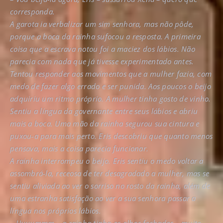
corresponda.
A garota ia verbalizar um sim senhora, mas não pôde,
porque a boca da rainha sufocou a resposta. A primeira
coisa que a escrava notou foi a maciez dos lábios. Não
parecia com nada que já tivesse experimentado antes.
Tentou responder aos movimentos que a mulher fazia, com
medo de fazer algo errado e ser punida. Aos poucos o beijo
adquiriu um ritmo próprio. A mulher tinha gosto de vinho.
Sentiu a língua da governante entre seus lábios e abriu
mais a boca. Uma mão da rainha segurou sua cintura e
puxou-a para mais perto. Eris descobriu que quanto menos
pensava, mais a coisa parecia funcionar.
A rainha interrompeu o beijo. Eris sentiu o medo voltar a
assombrá-la, receosa de ter desagradado a mulher, mas se
sentiu aliviada ao ver o sorriso no rosto da rainha, além de
uma estranha satisfação ao ver a sua senhora passar a
língua nos próprios lábios.