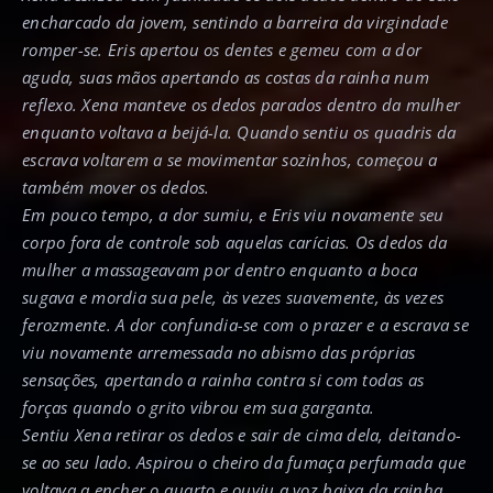
encharcado da jovem, sentindo a barreira da virgindade
romper-se. Eris apertou os dentes e gemeu com a dor
aguda, suas mãos apertando as costas da rainha num
reflexo. Xena manteve os dedos parados dentro da mulher
enquanto voltava a beijá-la. Quando sentiu os quadris da
escrava voltarem a se movimentar sozinhos, começou a
também mover os dedos.
Em pouco tempo, a dor sumiu, e Eris viu novamente seu
corpo fora de controle sob aquelas carícias. Os dedos da
mulher a massageavam por dentro enquanto a boca
sugava e mordia sua pele, às vezes suavemente, às vezes
ferozmente. A dor confundia-se com o prazer e a escrava se
viu novamente arremessada no abismo das próprias
sensações, apertando a rainha contra si com todas as
forças quando o grito vibrou em sua garganta.
Sentiu Xena retirar os dedos e sair de cima dela, deitando-
se ao seu lado. Aspirou o cheiro da fumaça perfumada que
voltava a encher o quarto e ouviu a voz baixa da rainha.