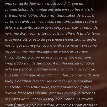
uma sensação diferente e inusitada. A língua da
conquistadora demandou entrada em sua boca, e Eris
entreabriu os lábios. Dessa vez, tinha sabor de ervas. O
corpo da rainha se movia com lenta sinuosidade sobre o
dela, e Eris sentiu seu próprio corpo começar a responder
no ritmo dos movimentos da outra mulher. Trêmula, levou
suas mãos até o rosto da governante e deslizou os dedos
nos longos fios negros, acariciando sua nuca. Teve como
resposta uma mão massageando o bico do seu seio.
O contato fez o corpo da escrava se agitar, e um som
inesperado saiu de sua boca. A rainha desceu os lábios
pelo seu pescoço, sugando com suavidade a pele macia.
Eris sentiu a língua molhada caminhar pela carne de seus
seios, e os lábios fecharem-se ao redor do seu mamilo.
Eris tentou não sentir nada, tentou manter-se firme e
apenas fazer seu trabalho, mas não conseguia evitar as
respostas do seu corpo ao toque da rainha. As carícias
eram firmes, a pele era sedosa, os cabelos eram macios e