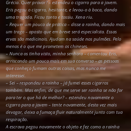
Grécia. Quer provar? – estendeu o cigarro para a jovem.
Eris pegou o cigarro, hesitante, e levou-o à boca, dando
uma tragada. Ficou tonta e tossiu. Xena riu.
– Requer um pouco de prática – disse a rainha, dando mais
um trago – aposto que em breve será especialista. Essas
ervas são medicinais. Ajudam na saúde nos pulmões. Pelo
menos é o que me prometem os chineses.
– Nunca os tinha visto, minha senhora – comentou Eris,
arriscando um pouco mais em sua conversa – as pessoas
que conheço fumam outras coisas, mas nunca me
interessei.
– Sei – respondeu a rainha – já fumei esses cigarros
também. Mas enfim, de que me serve ser rainha se não for
para ter o que há de melhor? – estendeu novamente o
cigarro para a jovem – tente novamente, desta vez mais
devagar, deixa a fumaça fluir naturalmente junto com tua
respiração.
A escrava pegou novamente o objeto e fez como a rainha