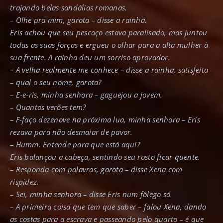
trajando belas sandálias romanas.
– Olhe pra mim, garota – disse a rainha.
Eris achou que seu pescoço estava paralisado, mas juntou
todas as suas forças e ergueu o olhar para a alta mulher à
sua frente. A rainha deu um sorriso aprovador.
– A velha realmente me conhece – disse a rainha, satisfeita
– qual o seu nome, garota?
– E-e-ris, minha senhora – gaguejou a jovem.
– Quantos verões tem?
– F-faço dezenove na próxima lua, minha senhora – Eris
rezava para não desmaiar de pavor.
– Humm. Entende para que está aqui?
Eris balançou a cabeça, sentindo seu rosto ficar quente.
– Responda com palavras, garota – disse Xena com
rispidez.
– Sei, minha senhora – disse Eris num fôlego só.
– A primeira coisa que tem que saber – falou Xena, dando
as costas para a escrava e passeando pelo quarto – é que