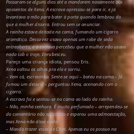
Passaram-se alguns dias até a mandarem novamente aos
aposentos de Xena. A escrava apressou-se para ir, e já
levantava a mão para bater à porta quando lembrou do
que a mulher dissera. Entrou sem se anunciar.
A rainha estava deitada na cama, fumando um cigarro
aromático. Dessa vez usava apenas um robe de seda
entreaberto, e a escrava percebeu que a mulher não usava
nada sob o traje. Enrubesceu.
Pareço uma criança idiota, pensou Eris.
Xena voltou os olhos pra ela e sorriu.
– Vem cá, escravinha. Sente-se aqui – bateu na cama – Já
fumou um desses? – perguntou Xena, acenando com o
cigarro.
A escrava foi e sentou-se na cama ao lado da rainha.
– Não, minha senhora. É muito perfumado – arrependeu-se
do comentário não solicitado e esperou uma admoestação,
mas Xena não disse nada.
– Mando trazer esses de Chin. Apenas eu os possuo na