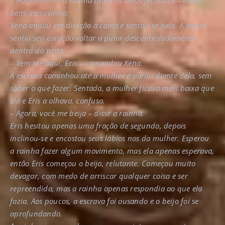
– Huuummm – a rainha tinha os olhos fechados – muito
bem, escravinha.
Xena andou em direção à cama e sentou-se nela. A jovem
sentiu seu coração voltar a pular descontroladamente
dentro do peito.
– Vem até aqui, Eris – comandou Xena.
A escrava caminhou até a mulher e parou diante dela, sem
saber o que fazer. Sentada, a mulher ficava mais baixa que
ela e Eris a olhava, confusa.
– Agora, você me beija – disse a rainha.
Eris hesitou apenas uma fração de segundo, depois
inclinou-se e encostou seus lábios nos da mulher. Esperou
a rainha fazer algum movimento, mas ela apenas esperava,
então Eris começou o beijo, relutante. Começou muito
devagar, com medo de arriscar qualquer coisa e ser
repreendida, mas a rainha apenas respondia ao que ela
fazia. Aos poucos, a escrava foi ousando e o beijo foi se
aprofundando.