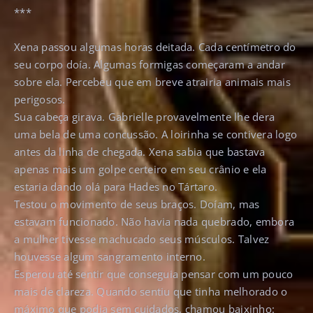
***
Xena passou algumas horas deitada. Cada centímetro do
seu corpo doía. Algumas formigas começaram a andar
sobre ela. Percebeu que em breve atrairia animais mais
perigosos.
Sua cabeça girava. Gabrielle provavelmente lhe dera
uma bela de uma concussão. A loirinha se contivera logo
antes da linha de chegada. Xena sabia que bastava
apenas mais um golpe certeiro em seu crânio e ela
estaria dando olá para Hades no Tártaro.
Testou o movimento de seus braços. Doíam, mas
estavam funcionado. Não havia nada quebrado, embora
a mulher tivesse machucado seus músculos. Talvez
houvesse algum sangramento interno.
Esperou até sentir que conseguia pensar com um pouco
mais de clareza. Quando sentiu que tinha melhorado o
máximo que podia sem cuidados, chamou baixinho: