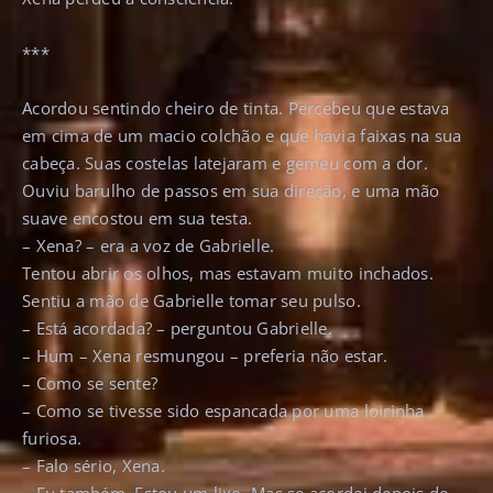
***
Acordou sentindo cheiro de tinta. Percebeu que estava
em cima de um macio colchão e que havia faixas na sua
cabeça. Suas costelas latejaram e gemeu com a dor.
Ouviu barulho de passos em sua direção, e uma mão
suave encostou em sua testa.
– Xena? – era a voz de Gabrielle.
Tentou abrir os olhos, mas estavam muito inchados.
Sentiu a mão de Gabrielle tomar seu pulso.
– Está acordada? – perguntou Gabrielle.
– Hum – Xena resmungou – preferia não estar.
– Como se sente?
– Como se tivesse sido espancada por uma loirinha
furiosa.
– Falo sério, Xena.