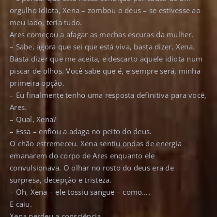
orgulho idiota, Xena – zombou o deus – se estivesse ao
meu lado, teria tudo.
Ares começou a afagar as mechas escuras da mulher.
– Sabe, agora que sei que está viva, basta dizer, Xena.
Basta dizer que me aceita, e descarto aquele idiota num
piscar de olhos. Você sabe que é, e sempre será, minha
primeira opção.
– Eu finalmente tenho uma resposta definitiva para você,
Ares.
– Qual, Xena?
– Essa – enfiou a adaga no peito do deus.
O chão estremeceu. Xena sentiu ondas de energia
emanarem do corpo de Ares enquanto ele
convulsionava. O olhar no rosto do deus era de
surpresa, decepção e tristeza.
– Oh, Xena – ele tossiu sangue – como….
E caiu.
Xena perdeu a consciência.