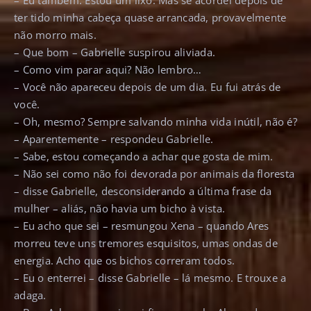
– Eu também. Estou um lixo. Mas se acordei depois de
ter tido minha cabeça quase arrancada, provavelmente
não morro mais.
– Que bom – Gabrielle suspirou aliviada.
– Como vim parar aqui? Não lembro…
– Você não apareceu depois de um dia. Eu fui atrás de
você.
– Oh, mesmo? Sempre salvando minha vida inútil, não é?
– Aparentemente – respondeu Gabrielle.
– Sabe, estou começando a achar que gosta de mim.
– Não sei como não foi devorada por animais da floresta
– disse Gabrielle, desconsiderando a última frase da
mulher – aliás, não havia um bicho à vista.
– Eu acho que sei – resmungou Xena – quando Ares
morreu teve uns tremores esquisitos, umas ondas de
energia. Acho que os bichos correram todos.
– Eu o enterrei – disse Gabrielle – lá mesmo. E trouxe a
adaga.