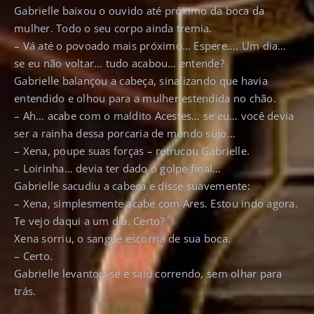
Gabrielle baixou o ouvido até próximo da boca da
mulher. Todo o seu corpo ainda tremia.
– Vá até o povoado mais próximo… Espere…. Um dia…
se eu não voltar… tudo acabou… entende?
Gabrielle balançou a cabeça, sinalizando que havia
entendido e olhou para a mulher estendida no chão.
– Ah… acabe com o maldito Acestes… se eu… você devia
ser a rainha dessa porcaria de mundo sujo…
– Xena, poupe suas forças – retrucou Gabrielle.
– Loirinha… devia ter dado o golpe final…
Gabrielle sacudiu a cabeça e disse suavemente:
– Xena, simplesmente acabe com Ares. Estou indo agora.
Te vejo daqui a um dia. Certo?
Xena sorriu, o sangue escorria de sua boca.
– Certo.
Gabrielle levantou-se e saiu correndo, sem olhar para
trás.