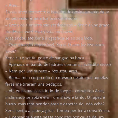
– Ares…
Ouviu imediatamente o barulho de deslocamento de ar
ao seu redor e uma luz branca irradiar.
– Então os rumores são verdadeiros – disse a voz grave
do deus – você está viva… ou quase.
Ares andou até Xena e agachou-se ao seu lado.
– Que situação deplorável, Xena. Quem fez isso com
você?
Xena riu e sentiu gosto de sangue na boca.
– Apenas um bando de ladrões comuns… acredita nisso?
– Nem por um minuto – retrucou Ares.
– Bem… meu corpo não é o mesmo desde que aquelas
feras me tiraram uns pedaços.
– Ah, eu estava assistindo de longe – comentou Ares,
inclinando-se sobre ela – um show e tanto. O rapaz é
burro, mas tem pendor para o espetáculo, não acha?
Xena sentiu a cabeça girar. Temeu perder a consciência.
– E pensar que está nessa condição por causa de um