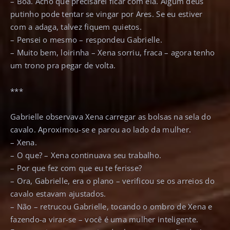
– Boa. Acho que precisarei ficar com ela. Algum deus
putinho pode tentar se vingar por Ares. Se eu estiver
com a adaga, talvez fiquem quietos.
– Pensei o mesmo – respondeu Gabrielle.
– Muito bem, loirinha – Xena sorriu, fraca – agora tenho
um trono pra pegar de volta.
***
Gabrielle observava Xena carregar as bolsas na sela do
cavalo. Aproximou-se e parou ao lado da mulher.
– Xena.
– O que? – Xena continuava seu trabalho.
– Por que fez com que eu te ferisse?
– Ora, Gabrielle, era o plano – verificou se os arreios do
cavalo estavam ajustados.
– Não – retrucou Gabrielle, tocando o ombro de Xena e
fazendo-a virar-se – você é uma mulher inteligente.