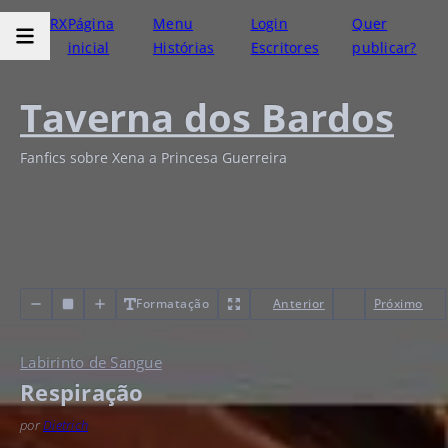
RX
Página
Menu
Login
Quer
inicial
Histórias
Escritores
publicar?
Taverna dos Bardos
Fanfics sobre Xena a Princesa Guerreira
Formatação
Anterior
Próximo
Labirinto de Sangue
Respiração
por
Dietrich