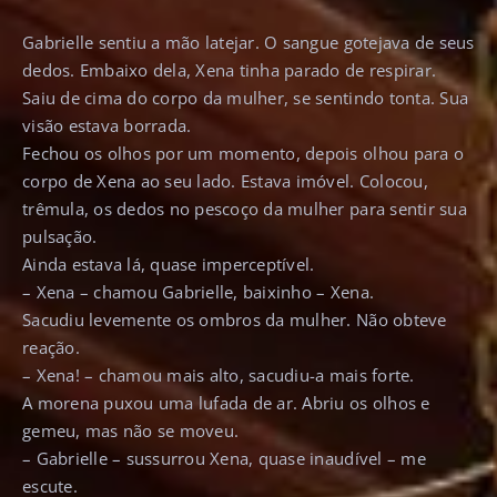
Gabrielle sentiu a mão latejar. O sangue gotejava de seus
dedos. Embaixo dela, Xena tinha parado de respirar.
Saiu de cima do corpo da mulher, se sentindo tonta. Sua
visão estava borrada.
Fechou os olhos por um momento, depois olhou para o
corpo de Xena ao seu lado. Estava imóvel. Colocou,
trêmula, os dedos no pescoço da mulher para sentir sua
pulsação.
Ainda estava lá, quase imperceptível.
– Xena – chamou Gabrielle, baixinho – Xena.
Sacudiu levemente os ombros da mulher. Não obteve
reação.
– Xena! – chamou mais alto, sacudiu-a mais forte.
A morena puxou uma lufada de ar. Abriu os olhos e
gemeu, mas não se moveu.
– Gabrielle – sussurrou Xena, quase inaudível – me
escute.