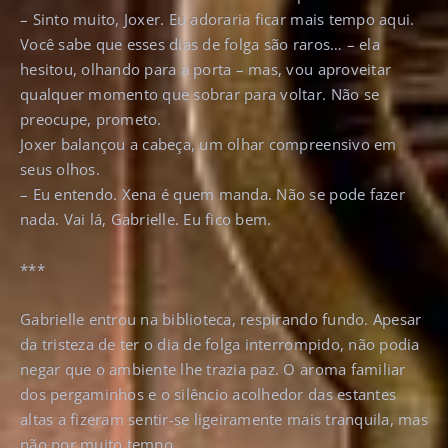
– Sinto muito, Joxer. Eu adoraria ficar mais tempo aqui.
Você sabe que esses dias de folga são raros… – ela
hesitou, olhando para a porta – mas, vou aproveitar
qualquer momento que sobrar para voltar. Não se
preocupe, prometo.
Joxer balançou a cabeça, um olhar compreensivo em
seus olhos.
– Eu entendo. Xena é quem manda. Não se pode fazer
nada. Vai lá, Gabrielle. Eu fico bem.
***
Gabrielle entrou na biblioteca, respirando fundo. Apesar
da tristeza de ter o dia de folga interrompido, não podia
negar que o ambiente lhe trazia paz. O aroma familiar
dos pergaminhos e o silêncio acolhedor das estantes
altas a fizeram sentir-se ligeiramente mais tranquila, mas
não por muito tempo.