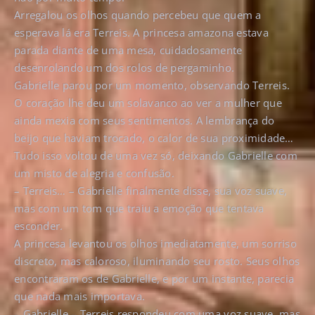
Arregalou os olhos quando percebeu que quem a
esperava lá era Terreis. A princesa amazona estava
parada diante de uma mesa, cuidadosamente
desenrolando um dos rolos de pergaminho.
Gabrielle parou por um momento, observando Terreis.
O coração lhe deu um solavanco ao ver a mulher que
ainda mexia com seus sentimentos. A lembrança do
beijo que haviam trocado, o calor de sua proximidade…
Tudo isso voltou de uma vez só, deixando Gabrielle com
um misto de alegria e confusão.
– Terreis… – Gabrielle finalmente disse, sua voz suave,
mas com um tom que traiu a emoção que tentava
esconder.
A princesa levantou os olhos imediatamente, um sorriso
discreto, mas caloroso, iluminando seu rosto. Seus olhos
encontraram os de Gabrielle, e por um instante, parecia
que nada mais importava.
– Gabrielle – Terreis respondeu com uma voz suave, mas