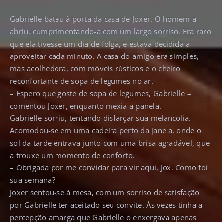
Gabrielle bateu à porta da casa de Joxer. O homem a
abriu, cumprimentando-a com um largo sorriso. Era raro
que ela tivesse um dia de folga, e estava decidida a
aproveitar cada minuto. A casa do amigo era simples,
mas acolhedora, com móveis rústicos e o cheiro
reconfortante de sopa de legumes no ar.
– Espero que goste de sopa de legumes, Gabrielle –
comentou Joxer, enquanto mexia a panela.
Gabrielle sorriu, tentando disfarçar sua melancolia.
Acomodou-se em uma cadeira perto da janela, onde o
sol da tarde entrava junto com uma brisa agradável, que
a trouxe um momento de conforto.
– Obrigada por me convidar para vir aqui, Jox. Como foi
sua semana?
Joxer sentou-se à mesa, com um sorriso de satisfação
por Gabrielle ter aceitado seu convite. Às vezes tinha a
percepção amarga que Gabrielle o enxergava apenas