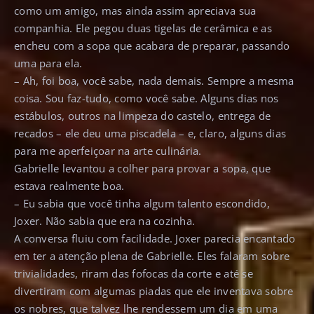
como um amigo, mas ainda assim apreciava sua
companhia. Ele pegou duas tigelas de cerâmica e as
encheu com a sopa que acabara de preparar, passando
uma para ela.
– Ah, foi boa, você sabe, nada demais. Sempre a mesma
coisa. Sou faz-tudo, como você sabe. Alguns dias nos
estábulos, outros na limpeza do castelo, entrega de
recados – ele deu uma piscadela – e, claro, alguns dias
para me aperfeiçoar na arte culinária.
Gabrielle levantou a colher para provar a sopa, que
estava realmente boa.
– Eu sabia que você tinha algum talento escondido,
Joxer. Não sabia que era na cozinha.
A conversa fluiu com facilidade. Joxer parecia encantado
em ter a atenção plena de Gabrielle. Eles falaram sobre
trivialidades, riram das fofocas da corte e até se
divertiram com algumas piadas que ele inventava sobre
os nobres, que talvez lhe rendessem um dia em uma