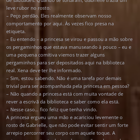
de saudades. Quando se soltaram, Gabrielle trazia um
leve rubor no rosto.
– Peço perdão. Eles realmente observam nosso
comportamento por aqui. Às vezes fico presa na
etiqueta.
– Eu entendo – a princesa se virou e passou a mão sobre
os pergaminhos que estava manuseando à pouco – eu e
uma pequena comitiva viemos trazer alguns
pergaminhos para ser depositados aqui na biblioteca
real. Xena deve ter lhe informado.
– Sim, estou sabendo. Não é uma tarefa por demais
trivial para ser acompanhada pela princesa em pessoa?
– Não quando a princesa está com muita vontade de
rever a escrivã da biblioteca e saber como ela está.
– Nesse caso… fico feliz que tenha vindo.
A princesa ergueu uma mão e acariciou levemente o
rosto de Gabrielle, que não pode evitar sentir um forte
arrepio percorrer seu corpo com aquele toque. A