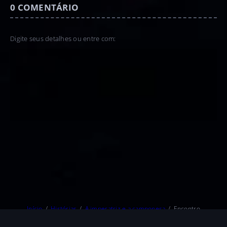
0
COMENTÁRIO
Digite seus detalhes ou entre com:
Início
Histórias
A imperatriz e a camponesa
Encontro
Página inicial
Sobre
Editorial
Termo de Serviço
Quer publicar?