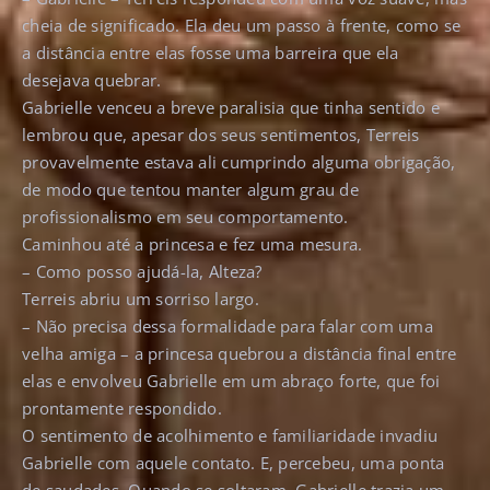
cheia de significado. Ela deu um passo à frente, como se
a distância entre elas fosse uma barreira que ela
desejava quebrar.
Gabrielle venceu a breve paralisia que tinha sentido e
lembrou que, apesar dos seus sentimentos, Terreis
provavelmente estava ali cumprindo alguma obrigação,
de modo que tentou manter algum grau de
profissionalismo em seu comportamento.
Caminhou até a princesa e fez uma mesura.
– Como posso ajudá-la, Alteza?
Terreis abriu um sorriso largo.
– Não precisa dessa formalidade para falar com uma
velha amiga – a princesa quebrou a distância final entre
elas e envolveu Gabrielle em um abraço forte, que foi
prontamente respondido.
O sentimento de acolhimento e familiaridade invadiu
Gabrielle com aquele contato. E, percebeu, uma ponta