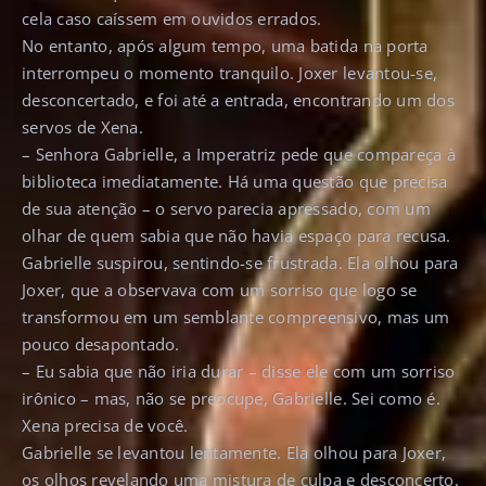
cela caso caíssem em ouvidos errados.
No entanto, após algum tempo, uma batida na porta
interrompeu o momento tranquilo. Joxer levantou-se,
desconcertado, e foi até a entrada, encontrando um dos
servos de Xena.
– Senhora Gabrielle, a Imperatriz pede que compareça à
biblioteca imediatamente. Há uma questão que precisa
de sua atenção – o servo parecia apressado, com um
olhar de quem sabia que não havia espaço para recusa.
Gabrielle suspirou, sentindo-se frustrada. Ela olhou para
Joxer, que a observava com um sorriso que logo se
transformou em um semblante compreensivo, mas um
pouco desapontado.
– Eu sabia que não iria durar – disse ele com um sorriso
irônico – mas, não se preocupe, Gabrielle. Sei como é.
Xena precisa de você.
Gabrielle se levantou lentamente. Ela olhou para Joxer,
os olhos revelando uma mistura de culpa e desconcerto.