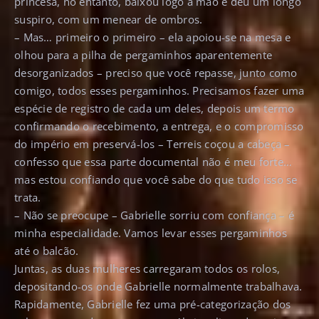
princesa, no entanto, baixou logo a mão e deu um longo
suspiro, com um menear de ombros.
– Mas… primeiro o primeiro – ela apoiou-se na mesa e
olhou para a pilha de pergaminhos aparentemente
desorganizados – preciso que você repasse, junto como
comigo, todos esses pergaminhos. Precisamos fazer uma
espécie de registro de cada um deles, depois um termo
confirmando o recebimento, a entrega, e o compromisso
do império em preservá-los – Terreis coçou a cabeça –
confesso que essa parte documental não é meu forte…
mas estou confiando que você sabe do que tudo isso se
trata.
– Não se preocupe – Gabrielle sorriu com confiança – é
minha especialidade. Vamos levar esses pergaminhos
até o balcão.
Juntas, as duas mulheres carregaram todos os rolos,
depositando-os onde Gabrielle normalmente trabalhava.
Rapidamente, Gabrielle fez uma pré-categorização dos