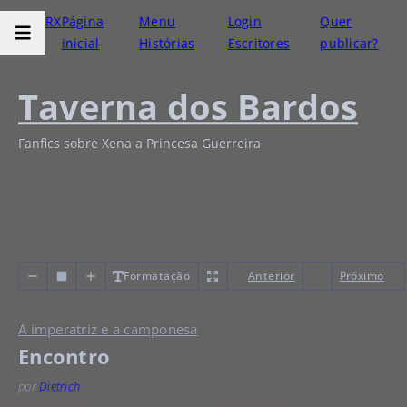
RX
Página
Menu
Login
Quer
inicial
Histórias
Escritores
publicar?
Taverna dos Bardos
Fanfics sobre Xena a Princesa Guerreira
Formatação
Anterior
Próximo
A imperatriz e a camponesa
Encontro
por
Dietrich