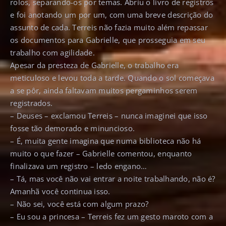
rolos, separando-os por temas. Abriu o livro de registros
e foi anotando um por um, com uma breve descrição do
assunto de cada. Terreis não fazia muito além repassar
os documentos para Gabrielle, que prosseguia em seu
trabalho com agilidade.
Apesar da presteza de Gabrielle, o trabalho era
meticuloso e levou toda a tarde. Quando o sol começava
a se pôr, ainda faltavam muitos pergaminhos serem
registrados.
– Deuses – exclamou Terreis – nunca imaginei que isso
fosse tão demorado e minuncioso.
– É, muita gente imagina que numa biblioteca não há
muito o que fazer – Gabrielle comentou, enquanto
finalizava um registro – ledo engano…
– Tá, mas você não vai entrar a noite trabalhando, não é?
Amanhã você continua isso.
– Não sei, você está com algum prazo?
– Eu sou a princesa – Terreis fez um gesto maroto com a