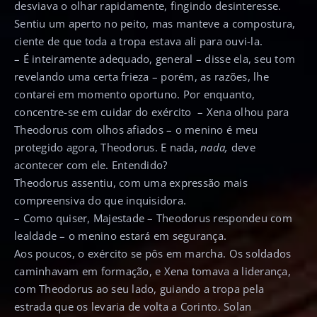
desviava o olhar rapidamente, fingindo desinteresse.
Sentiu um aperto no peito, mas manteve a compostura,
ciente de que toda a tropa estava ali para ouvi-la.
– É inteiramente adequado, general – disse ela, seu tom
revelando uma certa frieza – porém, as razões, lhe
contarei em momento oportuno. Por enquanto,
concentre-se em cuidar do exército – Xena olhou para
Theodorus com olhos afiados – o menino é meu
protegido agora, Theodorus. E nada,
nada,
deve
acontecer com ele. Entendido?
Theodorus assentiu, com uma expressão mais
compreensiva do que inquisidora.
– Como quiser, Majestade – Theodorus respondeu com
lealdade – o menino estará em segurança.
Aos poucos, o exército se pôs em marcha. Os soldados
caminhavam em formação, e Xena tomava a liderança,
com Theodorus ao seu lado, guiando a tropa pela
estrada que os levaria de volta a Corinto. Solan