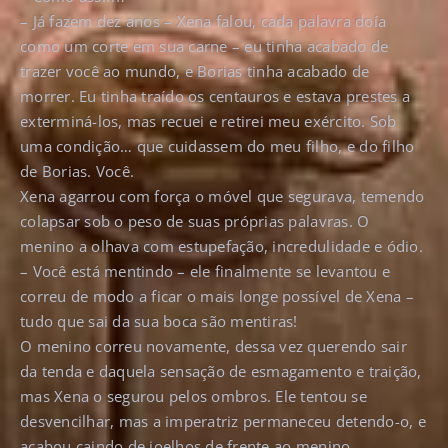
– Já fazem dez anos – Xena falou, cada palavra doía
como um corte em sua carne – eu tinha acabado de
trazer você ao mundo, e Borias tinha acabado de
morrer. Eu tinha traído os centauros e estava prestes a
exterminá-los, mas recuei e retirei meu exército. Sob
uma condição… que cuidassem do meu filho, e do filho
de Borias. Você.
Xena agarrou com força o móvel que segurava, temendo
colapsar sob o peso de suas próprias palavras. O
menino a olhava com estupefação, incredulidade e ódio.
– Você está mentindo – ele finalmente se levantou e
correu de modo a ficar o mais longe possível de Xena –
tudo que sai da sua boca são mentiras!
O menino correu novamente, dessa vez querendo sair
da tenda e daquela sensação de esmagamento e traição,
mas Xena o segurou pelos ombros. Ele tentou se
desvencilhar, mas a imperatriz permaneceu detendo-o, e
acabou caindo de joelhos de frente ao menino.