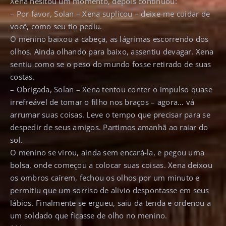
Xena hesitou um momento, depois continuou:
– Por favor, Solan – Xena suplicou – deixe-me cuidar de
você, como seu tio pediu.
O menino baixou a cabeça, as lágrimas escorrendo dos
olhos. Ainda olhando para baixo, assentiu devagar. Xena
sentiu como se o peso do mundo fosse retirado de suas
costas.
– Obrigada, Solan – Xena tentou conter o impulso quase
irrefreável de tomar o filho nos braços – agora… vá
arrumar suas coisas. Leve o tempo que precisar para se
despedir de seus amigos. Partimos amanhã ao raiar do
sol.
O menino se virou, ainda sem encará-la, e pegou uma
bolsa, onde começou a colocar suas coisas. Xena deixou
os ombros caírem, fechou os olhos por um minuto e
permitiu que um sorriso de alívio despontasse em seus
lábios. Finalmente se ergueu, saiu da tenda e ordenou a
um soldado que ficasse de olho no menino.