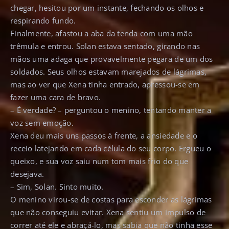
chegar, hesitou por um instante, fechando os olhos e
respirando fundo.
Finalmente, afastou a aba da tenda com uma mão
trêmula e entrou. Solan estava sentado, girando nas
mãos uma adaga que provavelmente pegara de um dos
soldados. Seus olhos estavam marejados de lágrimas,
mas ao ver que Xena tinha entrado, apressou-se em
fazer uma cara de bravo.
– É verdade? – perguntou o menino, tentando manter a
voz sem emoção.
Xena deu mais uns passos à frente, a ansiedade e o
receio latejando em cada célula do seu corpo. Ergueu o
queixo, e sua voz saiu num tom mais frio do que
desejava.
– Sim, Solan. Sinto muito.
O menino virou-se de costas para esconder as lágrimas
que não conseguiu evitar. Xena sentiu um impulso de
correr até ele e abraçá-lo, mas sabia que não tinha esse