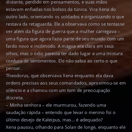
distante, perdido em pensamentos, e suas mãos
estavam enfiadas nos bolsos da túnica. Vira Xena do
outro lado, orientando os soldados e organizando o que
restava da retaguarda. Ele a observava como se tentasse
ver além da figura de guerra que a mulher carregava –
uma figura que agora fazia parte de seu mundo com um
fardo novo e incômodo. A mágoa era clara em seus
olhos, mas o ódio parecia ter dado lugar a uma mistura
confusa de sentimentos. Ele não sabia ao certo o que
pensar.
Theodorus, que observava Xena enquanto ela dava
ordens precisas aos seus comandados, aproximou-se em
silêncio e a chamou com um tom de preocupação
discreta.
– Minha senhora – ele murmurou, fazendo uma
saudação rápida – entendo que levar o menino foi o
último desejo de Kaleipus, mas… é adequado?
Xena pausou, olhando para Solan de longe, enquanto ele