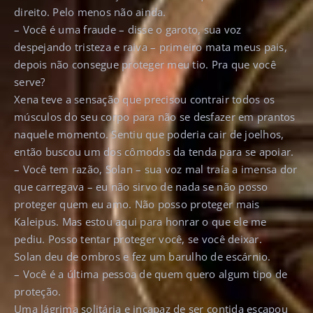
direito. Pelo menos não ainda.
– Você é uma fraude – disse o garoto, sua voz
despejando tristeza e raiva – primeiro mata meus pais,
depois não consegue proteger meu tio. Pra que você
serve?
Xena teve a sensação que precisou contrair todos os
músculos do seu corpo para não se desfazer em prantos
naquele momento. Sentiu que poderia cair de joelhos,
então buscou um dos cômodos da tenda para se apoiar.
– Você tem razão, Solan – sua voz mal traía a imensa dor
que carregava – eu não sirvo de nada se não posso
proteger quem eu amo. Não posso proteger mais
Kaleipus. Mas estou aqui para honrar o que ele me
pediu. Posso tentar proteger você, se você deixar.
Solan deu de ombros e fez um barulho de escárnio.
– Você é a última pessoa de quem quero algum tipo de
proteção.
Uma lágrima solitária e incapaz de ser contida escapou