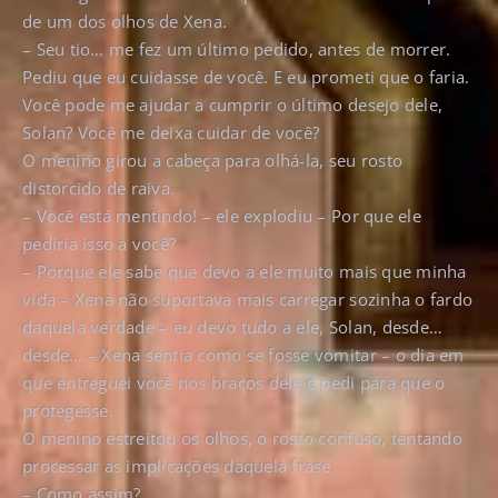
de um dos olhos de Xena.
– Seu tio… me fez um último pedido, antes de morrer.
Pediu que eu cuidasse de você. E eu prometi que o faria.
Você pode me ajudar a cumprir o último desejo dele,
Solan? Você me deixa cuidar de você?
O menino girou a cabeça para olhá-la, seu rosto
distorcido de raiva.
– Você está mentindo! – ele explodiu – Por que ele
pediria isso a você?
– Porque ele sabe que devo a ele muito mais que minha
vida – Xena não suportava mais carregar sozinha o fardo
daquela verdade – eu devo tudo a ele, Solan, desde…
desde… – Xena sentia como se fosse vomitar – o dia em
que entreguei você nos braços dele e pedi para que o
protegesse.
O menino estreitou os olhos, o rosto confuso, tentando
processar as implicações daquela frase.
– Como assim?