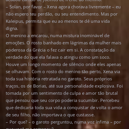
– Solan, por favor – Xena agora chorava livremente – eu
não espero teu perdão, ou seu entendimento. Mas por
Kaleipus, permita que eu ao menos te dê uma vida
digna.
O menino a encarou, numa mistura inominável de
emoções. O rosto banhado em lágrimas da mulher mais
poderosa da Grécia o fez cair em si. A constatação da
verdade do que ela falava o atingiu como um soco.
Houve um longo momento de silêncio onde eles apenas
se olhavam. Com o rosto do menino tão perto, Xena via
toda sua história retratada no garoto. Seus próprios
traços, os de Borias, até sua personalidade explosiva. Foi
tomada por um sentimento de culpa e amor tão brutal
que pensou que seu corpo poderia sucumbir. Percebeu
que dedicaria toda sua vida a conquistar de volta o amor
de seu filho, não importava o que custasse.
– Por que? – o garoto perguntou, numa voz ínfima – por