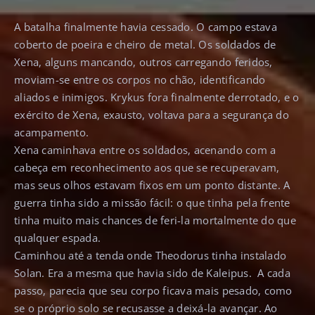
A batalha finalmente havia cessado. O campo estava
coberto de poeira e cheiro de metal. Os soldados de
Xena, alguns mancando, outros carregando feridos,
moviam-se entre os corpos no chão, identificando
aliados e inimigos. Krykus fora finalmente derrotado, e o
exército de Xena, exausto, voltava para a segurança do
acampamento.
Xena caminhava entre os soldados, acenando com a
cabeça em reconhecimento aos que se recuperavam,
mas seus olhos estavam fixos em um ponto distante. A
guerra tinha sido a missão fácil: o que tinha pela frente
tinha muito mais chances de feri-la mortalmente do que
qualquer espada.
Caminhou até a tenda onde Theodorus tinha instalado
Solan. Era a mesma que havia sido de Kaleipus. A cada
passo, parecia que seu corpo ficava mais pesado, como
se o próprio solo se recusasse a deixá-la avançar. Ao