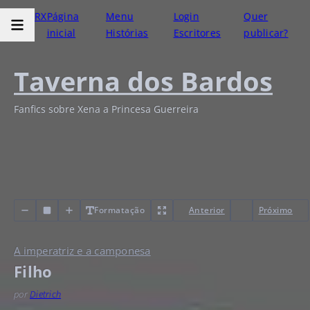
RX
Página
Menu
Login
Quer
inicial
Histórias
Escritores
publicar?
Taverna dos Bardos
Fanfics sobre Xena a Princesa Guerreira
Formatação
Anterior
Próximo
A imperatriz e a camponesa
Filho
por
Dietrich