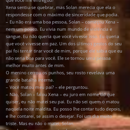
que você me entregou?
Xena sentiu-se quebrar, mas Solan merecia que ela o
respondesse com o máximo de sinceridade que podia.
– Eu não era uma boa pessoa, Solan – começou Xena –
nem um pouco. Eu vivia num mundo de violência e
sangue. Eu não queria que você vivesse isso. Eu queria
que você vivesse em paz. Um dos últimos gestos do seu
pai foi tentar tirar você de mim, porque ele sabia que eu
não seria boa para você. Ele se tornou uma pessoa
melhor muito antes de mim.
O menino cerrou os punhos, seu rosto revelava uma
grande batalha interna.
– Você matou meu pai? – ele perguntou.
– Não, Solan – falou Xena – eu juro em nome do que
quiser, eu não matei seu pai. Eu não sei quem o matou
naquela noite maldita. Eu posso lhe contar tudo depois,
e lhe contarei, se assim o desejar. Foi um dia muito
triste. Mas eu não o matei, Solan.