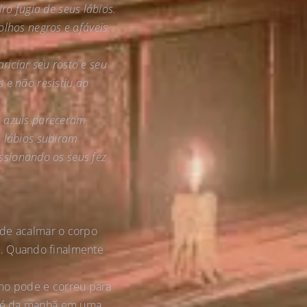
o fugia de seus lábios.
olhos negros e afáveis.
riciar seu rosto e seu
 e não resistiu ao
s azuis pareceram
s lábios subiram
sionando os seus fez
a de acalmar o corpo
a. Quando finalmente
.
omo pode e correu para
café da manhã em uma