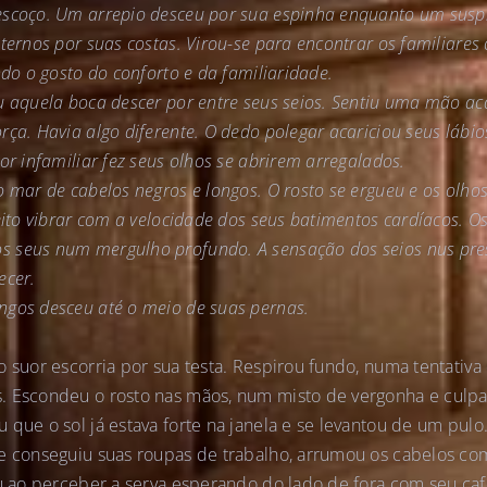
scoço. Um arrepio desceu por sua espinha enquanto um suspir
ternos por suas costas. Virou-se para encontrar os familiares 
ndo o gosto do conforto e da familiaridade.
u aquela boca descer por entre seus seios. Sentiu uma mão aca
ça. Havia algo diferente. O dedo polegar acariciou seus lábios
or infamiliar fez seus olhos se abrirem arregalados.
o mar de cabelos negros e longos. O rosto se ergueu e os olho
eito vibrar com a velocidade dos seus batimentos cardíacos. O
 seus num mergulho profundo. A sensação dos seios nus pres
ecer.
ngos desceu até o meio de suas pernas.
o suor escorria por sua testa. Respirou fundo, numa tentativ
. Escondeu o rosto nas mãos, num misto de vergonha e culp
 que o sol já estava forte na janela e se levantou de um pulo
ue conseguiu suas roupas de trabalho, arrumou os cabelos c
rou ao perceber a serva esperando do lado de fora com seu 