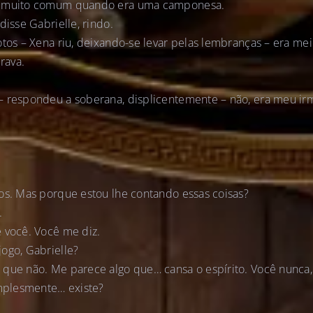
á muito comum quando era uma camponesa.
disse Gabrielle, rindo.
otos – Xena riu, deixando-se levar pelas lembranças – era mei
rava.
– respondeu a soberana, displicentemente – não, era meu irm
os. Mas porque estou lhe contando essas coisas?
.
 você. Você me diz.
ogo, Gabrielle?
 que não. Me parece algo que… cansa o espírito. Você nunc
implesmente… existe?