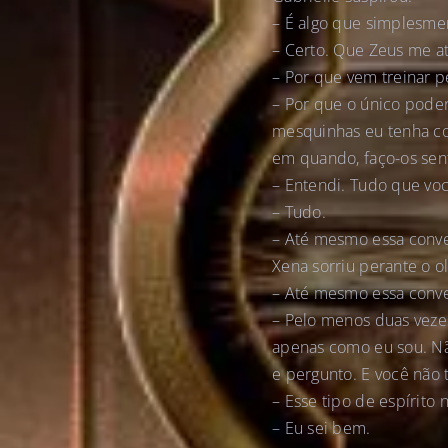
– É algo que simplesmen
– Certo. Que Zeus me a
– Por que vem treinar p
– Por que o único poder 
mesquinhas eu tenha com
em quando, faço-os sent
– Entendi. Tudo que voc
– Tudo.
– Até mesmo essa conve
Xena sorriu perante o ol
– Até mesmo essa conver
– Pelo menos duas veze
apenas como eu sou. Não
e pergunto. E você não 
– Esse tipo de espírito
– Eu sei bem.