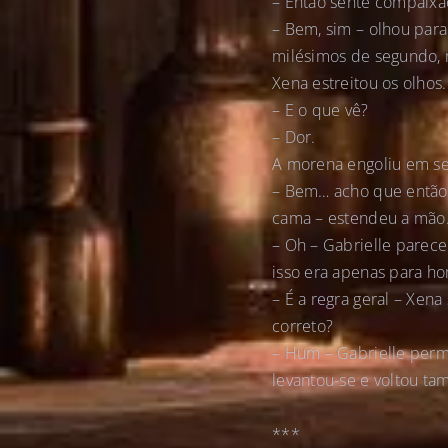
– Então sente compaixã
– Bem, sim – olhou para
milésimos de segundo, m
Xena estreitou os olhos.
– E o que vê?
– Dor.
A morena engoliu em se
– Bem… acho que então 
cama – estendeu a mão. 
– Oh – Gabrielle parece
isso era apenas para h
– É a regra geral – Xen
correto?
– Hum – Gabrielle perm
levantou-se e voltou ta
***