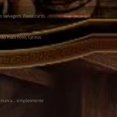
o selvagem. Pavio curto.
ão mais novo, Lyceus.
a, nunca… simplesmente