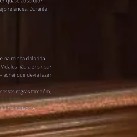
er quase absoluto?
ejo relances. Durante
e na minha dolorida
 Vidalus não a ensinou?
– achei que devia fazer
s nossas regras também,
iu no horizonte,