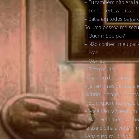
– Eu também não era l
– Tenho certeza disso – 
– Batia em todos os gar
Só uma pessoa me segu
– Quem? Seu pai?
– Não conheci meu pai 
– Era?
– Morreu.
– Sinto muito.
Xena deu de ombros.
– Já tem mais de dez an
Gabrielle franziu a testa
– Bem, quem faz jogos é
– Você não faz nenhum j
– Não. Pelo menos acho
relaxa e olha a vida? S
Xena suspirou fundo.