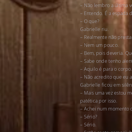
– Não lembro a última ve
– Entendo. É a espada 
– O que?
Gabrielle riu.
– Realmente não presta 
– Nem um pouco.
– Bem, pois deveria. Qu
– Sabe onde tenho alen
– Aquilo é para o corpo
– Não acredito que eu a
Gabrielle ficou em silên
– Mais uma vez estou m
patética por isso.
– Achei num momento de
– Sério?
– Sério.