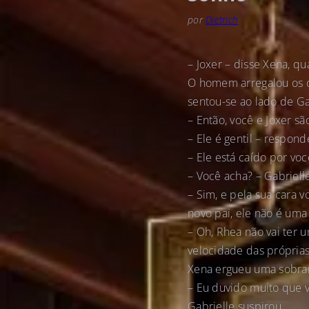
por
Dietrich
– Joxer – disse Xena, q
O homem arregalou os ol
sentou-se ao lado de Ga
– Então, você e Joxer s
– Ele é gentil – respon
– Ele está caído por voc
– Você acha? – Gabriell
– Sim, e pela sua cara 
novo pai, ele não é uma
– Oh, Rhea não vai ter
velocidade das próprias
Xena ergueu uma sobra
– Eu duvido muito que v
Gabrielle suspirou.