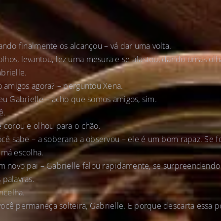
uando finalmente os alcançou – vá dar uma volta.
hos, levantou, fez uma mesura e se afastou, dando umas olha
brielle.
ão amigos agora? – perguntou Xena.
deu Gabrielle – acho que somos amigos, sim.
ê.
e corou e olhou para o chão.
você sabe – a soberana a observou – ele é um bom rapaz. Se f
 má escolha.
 um novo pai – Gabrielle falou rapidamente, se surpreenden
 palavras.
ncelha.
ocê permaneça solteira, Gabrielle. E porque descarta essa p