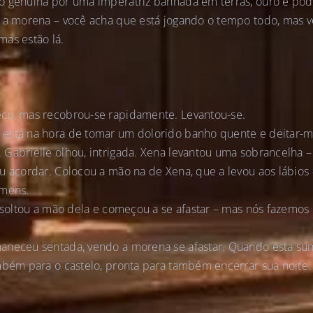
o genuína por uma imperatriz banhada em terras, ouro e pod
 a morena – você acha que está jogando o tempo todo, mas v
as estão lá.
co, mas recobrou-se rapidamente. Levantou-se.
está na hora de tomar um dolorido banho quente e deitar-m
Gabrielle olhou, intrigada. Xena levantou uma sobrancelha –
u acordar. Colocou a mão na de Xena, que a levou aos lábios 
omens.
a soltou a mão dela e começou a se afastar – mas nós fazemo
aneceu sentada, vendo a morena se afastar. Quando esta sum
mbém para o castelo, pronta para também encerrar sua noite.