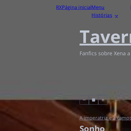
RX
Página inicial
Menu
Histórias
Taver
Fanfics sobre Xena a
A imperatriz e a cam
Sonho