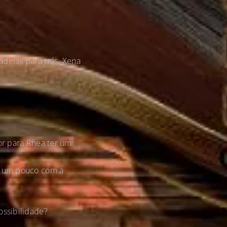
delas para trás. Xena
or para Rhea ter um
do um pouco com a
ossibilidade?