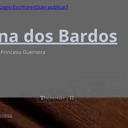
Login Escritores
Quer publicar?
na dos Bardos
 Princesa Guerreira
Formatação
ponesa