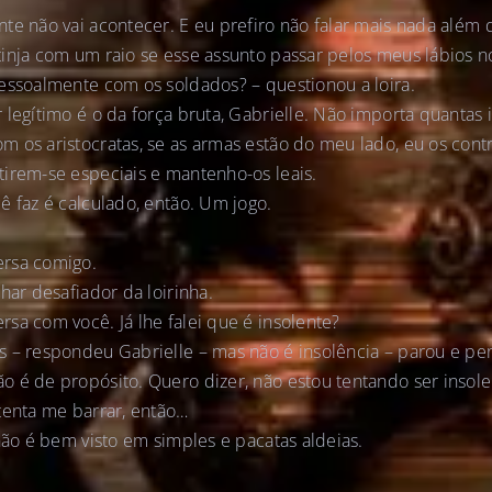
te não vai acontecer. E eu prefiro não falar mais nada além d
tinja com um raio se esse assunto passar pelos meus lábios 
essoalmente com os soldados? – questionou a loira.
legítimo é o da força bruta, Gabrielle. Não importa quantas i
 os aristocratas, se as armas estão do meu lado, eu os contr
irem-se especiais e mantenho-os leais.
ê faz é calculado, então. Um jogo.
rsa comigo.
har desafiador da loirinha.
sa com você. Já lhe falei que é insolente?
s – respondeu Gabrielle – mas não é insolência – parou e pe
 é de propósito. Quero dizer, não estou tentando ser insole
tenta me barrar, então…
 não é bem visto em simples e pacatas aldeias.