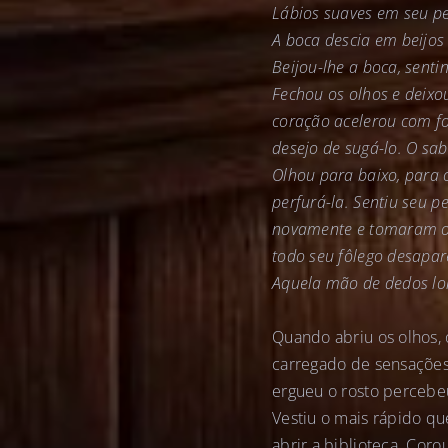
Lábios suaves em seu pe
A boca descia em beijos 
Beijou-lhe a boca, senti
Fechou os olhos e deixo
coração acelerou com for
desejo de sugá-lo. O sab
Olhou para baixo, para 
perfurá-la. Sentiu seu p
novamente e tomaram os
todo seu fôlego desapar
Aquela mão de dedos lo
Quando abriu os olhos, 
carregado de sensações
ergueu o rosto percebeu
Vestiu o mais rápido q
abrir a biblioteca. Co