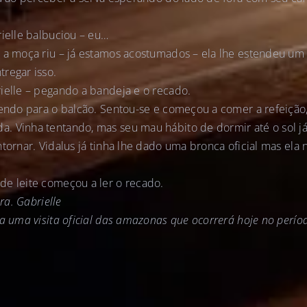
rielle balbuciou – eu…
– a moça riu – já estamos acostumados – ela lhe estendeu u
regar isso.
ielle – pegando a bandeja e o recado.
rendo para o balcão. Sentou-se e começou a comer a refeição,
 Vinha tentando, mas seu mau hábito de dormir até o sol já 
tornar. Vidalus já tinha lhe dado uma bronca oficial mas ela 
de leite começou a ler o recado.
sra. Gabrielle
ra uma visita oficial das amazonas que ocorrerá hoje no perío