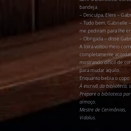
bandeja.
– Desculpa, Eleni – Gab
– Tudo bem, Gabrielle 
me pediram para lhe ent
– Obrigada – disse Gabr
A loira voltou meio cor
completamente acordada.
mostrando difícil de con
para mudar aquilo.
Enquanto bebia o copo 
À escrivã da biblioteca, 
Prepare a biblioteca pa
almoço.
Mestre de Cerimônias,
Vidalus.