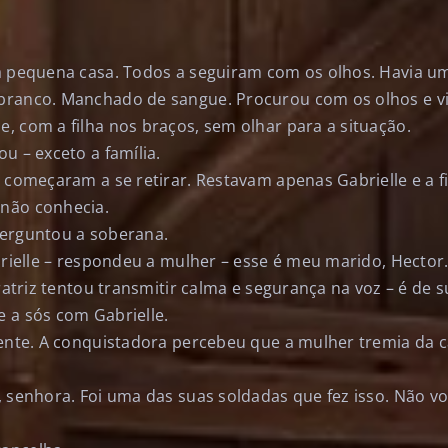
a pequena casa. Todos a seguiram com os olhos. Havia 
ranco. Manchado de sangue. Procurou com os olhos e vi
, com a filha nos braços, sem olhar para a situação.
u – exceto a família.
s começaram a se retirar. Restavam apenas Gabrielle e a 
não conhecia.
perguntou a soberana.
brielle – respondeu a mulher – esse é meu marido, Hector
eratriz tentou transmitir calma e segurança na voz – é de
 a sós com Gabrielle.
rente. A conquistadora percebeu que a mulher tremia da 
, senhora. Foi uma das suas soldadas que fez isso. Não v