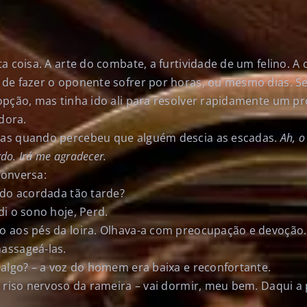
a coisa. A arte do combate, a furtividade de um felino. A
de fazer o oponente sofrer por horas, ou mesmo dias. Se
opção, mas tinha ido ali para resolver rapidamente um p
adora.
as quando percebeu que alguém descia as escadas.
Ah, o
rdo. Irá me agradecer.
conversa:
ndo acordada tão tarde?
i o sono hoje, Perd.
 aos pés da loira. Olhava-a com preocupação e devoção
assageá-las.
 algo? – a voz do homem era baixa e reconfortante.
o riso nervoso da rameira – vai dormir, meu bem. Daqui a