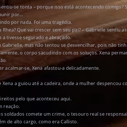
 sentiu-se tonta – porque isso está acontecendo comigo? 
punir por…
indo por nada. Foi uma tragédia.
 a Rhea? Que vai crescer sem seu pai? – Gabrielle sentiu as
o a tivesse segurado e abraçado.
u Gabrielle, mas não tentou se desvencilhar, pois não tinh
osamente, o corpo sacudindo com os soluços. Xena perma
ão.
r acalmar-se, Xena afastou-a delicadamente.
 e Xena a guiou até a cadeira, onde a mulher despencou
direitos pelo que aconteceu aqui.
m reação.
s soldados comete um crime, o tesouro real se responsabi
ém de alto cargo, como era Callisto.