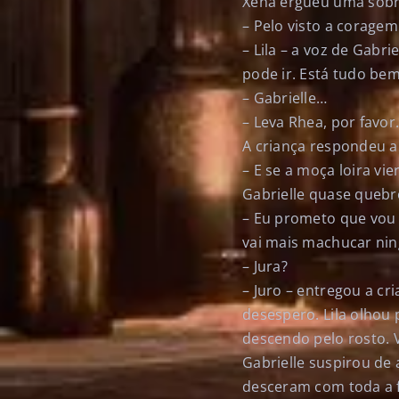
Xena ergueu uma sobr
– Pelo visto a coragem 
– Lila – a voz de Gabr
pode ir. Está tudo bem
– Gabrielle…
– Leva Rhea, por favor
A criança respondeu 
– E se a moça loira v
Gabrielle quase quebr
– Eu prometo que vou 
vai mais machucar nin
– Jura?
– Juro – entregou a cr
desespero. Lila olhou
descendo pelo rosto. 
Gabrielle suspirou de 
desceram com toda a 