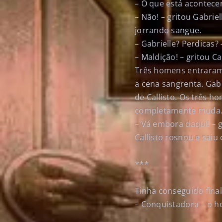
– O que está acontece
– Não! – gritou Gabri
jorrando sangue.
– Gabrielle? Perdicas?
– Maldição! – gritou C
Três homens entraram
a cena sangrenta. Gabr
de Callisto. Os três h
completamente muda
– Vá embora daqui! – g
Callisto rosnou e sai
***
Tinha conseguido fina
– Conquistadora – o h