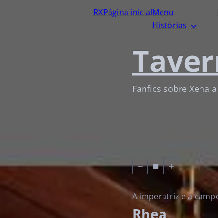
RX
Página inicial
Menu
Histórias
Taver
Fanfics sobre Xena a
A imperatriz e a cam
Rhea