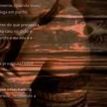
amente. Quando ouviu
adaga em punho.
es do que pretendia,
ta caiu no chão e
endo a escada e a
a prostituta? Você
ue o fez, Callisto
rielle, recebendo a