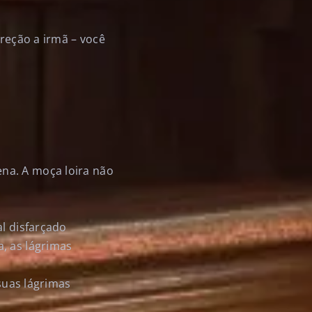
ireção a irmã – você
na. A moça loira não
al disfarçado
, as lágrimas
 suas lágrimas