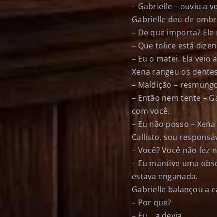
– Gabrielle – ouviu a 
Gabrielle deu de ombr
– De que importa? Ele 
– Que tolice está dize
– Eu o matei. Ela vei
Xena rangeu os dentes
– Maldição – resmungo
– Então nem tente – Ga
com você.
– Eu não posso – Xena
Callisto, sou responsá
– Você? Você não fez 
– Eu mantive uma obse
estava enganada.
Gabrielle balançou a 
– Por que?
– Eu… a devia.