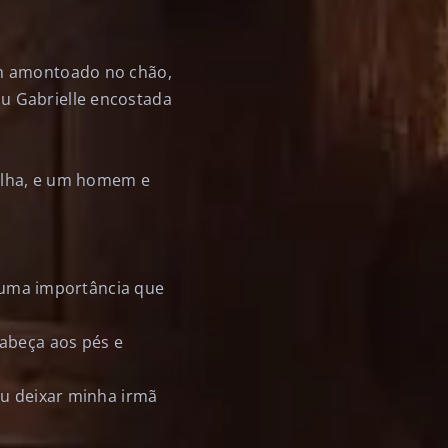
um amontoado no chão,
u Gabrielle encostada
filha, e um homem e
.
 suma importância que
cabeça aos pés e
ou deixar minha irmã