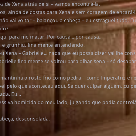
voz de Xena atrás de si – vamos encontrá-la.
os, ainda de costas para Xena e sem coragem de encará-l
não vai voltar – balançou a cabeça – eu estraguei tudo. Eu
ndo?
o aqui para me matar. Por causa… por causa…
 e grunhiu, finalmente entendendo.
u Xena – Gabrielle… nada que eu possa dizer vai lhe con
brielle finalmente se voltou para olhar Xena – só desapar
 mantinha o rosto frio como pedra – como Imperatriz e r
vel pelo que aconteceu aqui. Se quer culpar alguém, culp
nada. Eu…
ssiva homicida do meu lado, julgando que podia controlá
cabeça, desconsolada.