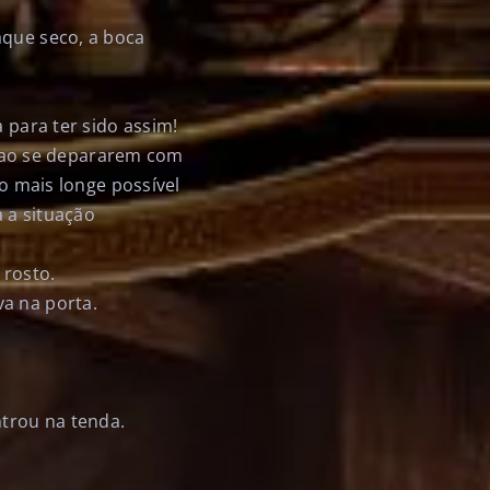
aque seco, a boca
 para ter sido assim!
 ao se depararem com
 o mais longe possível
a a situação
 rosto.
a na porta.
trou na tenda.