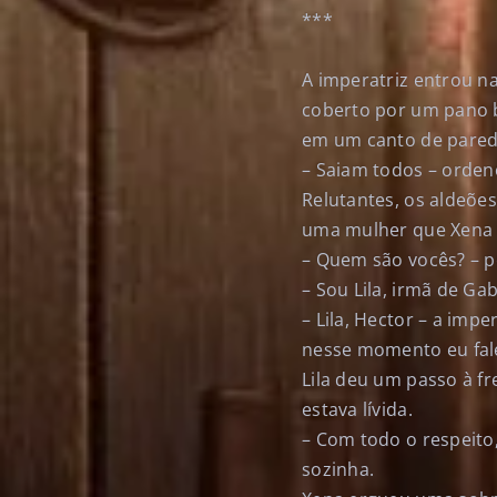
***
A imperatriz entrou n
coberto por um pano b
em um canto de parede
– Saiam todos – ordeno
Relutantes, os aldeõe
uma mulher que Xena 
– Quem são vocês? – 
– Sou Lila, irmã de Ga
– Lila, Hector – a imp
nesse momento eu fale
Lila deu um passo à f
estava lívida.
– Com todo o respeito
sozinha.