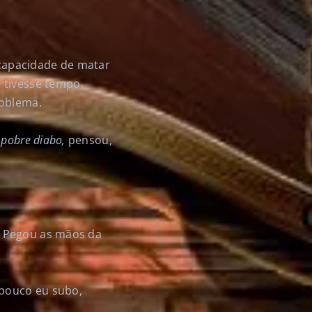
 capacidade de matar
 tivesse tempo,
roblema.
 pobre diabo,
pensou,
. Pegou as mãos da
 pouco eu subo,