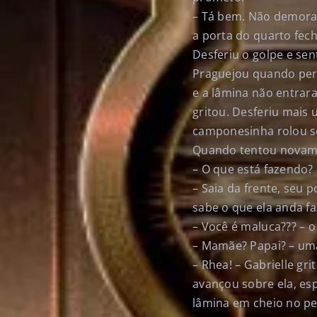
– Tá bem. Não demora
a porta do quarto fe
Desferiu o golpe e sent
Praguejou quando per
e a lâmina não entrara
gritou. Desferiu mais
camponesinha rolou so
Quando tentou novament
– O que está fazendo? 
– Saia da frente, seu 
sabe o que ela anda f
– Você é maluca??? – 
– Mamãe? Papai? – uma 
– Rhea! – Gabrielle gri
avançou sobre ela, es
lâmina em cheio no pe