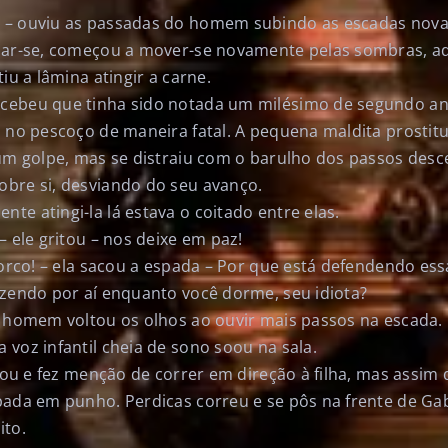
 – ouviu as passadas do homem subindo as escadas nov
char-se, começou a mover-se novamente pelas sombras, 
iu a lâmina atingir a carne.
cebeu que tinha sido notada um milésimo de segundo ant
 no pescoço de maneira fatal. A pequena maldita prostitu
 um golpe, mas se distraiu com o barulho dos passos desc
bre si, desviando do seu avanço.
e atingi-la lá estava o coitado entre elas.
– ele gritou – nos deixe em paz!
porco! – ela sacou a espada – Por que está defendendo ess
azendo por aí enquanto você dorme, seu idiota?
o homem voltou os olhos ao ouvir mais passos na escada.
voz infantil cheia de sono soou na sala.
tou e fez menção de correr em direção à filha, mas assim q
pada em punho. Perdicas correu e se pôs na frente de Gab
ito.