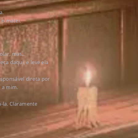
a.
 o matei.
solar, mas…
eça daqui, e leve ela
esponsável direta por
e a mim.
-la. Claramente