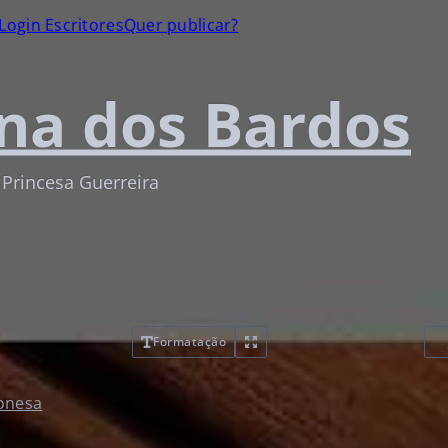
Login Escritores
Quer publicar?
na dos Bardos
 Princesa Guerreira
Formatação
ponesa