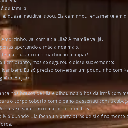
ancelha.
é de família.
ielle, quase inaudível soou. Ela caminhou lentamente em d
.
. Amorzinho, vai com a tia Lila? A mamãe vai já.
apenas apertando a mãe ainda mais.
ier te machucar como machucou o papai?
ou em pranto, mas se segurou e disse suavemente:
ficar bem. Eu só preciso conversar um pouquinho com Xe
guém. Eu juro.
iança nos braços de Lila e olhou nos olhos da irmã com m
 para o corpo coberto com o pano e assentiu com a cabeça
Virou-se e saiu com o marido e com Rhea.
alívio quando Lila fechou a porta atrás de si e finalmente
força.