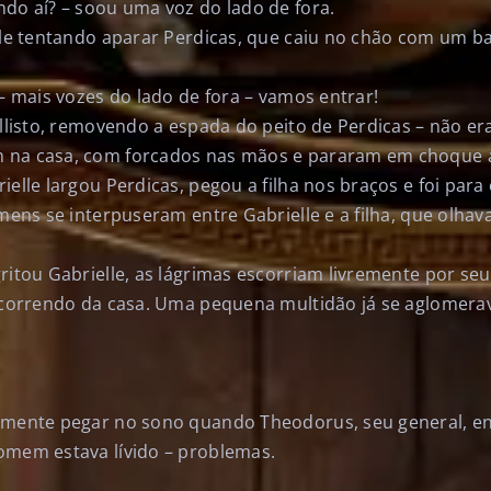
ndo aí? – soou uma voz do lado de fora.
elle tentando aparar Perdicas, que caiu no chão com um b
 – mais vozes do lado de fora – vamos entrar!
allisto, removendo a espada do peito de Perdicas – não era
 na casa, com forcados nas mãos e pararam em choque
ielle largou Perdicas, pegou a filha nos braços e foi para
omens se interpuseram entre Gabrielle e a filha, que olhav
.
ritou Gabrielle, as lágrimas escorriam livremente por seu
u correndo da casa. Uma pequena multidão já se aglomerav
lmente pegar no sono quando Theodorus, seu general, en
omem estava lívido – problemas.