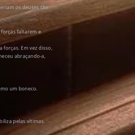
Seriam os deuses tão
 forças faltarem e
a forças. Em vez disso,
neceu abraçando-a,
 como um boneco.
liza pelas vítimas.