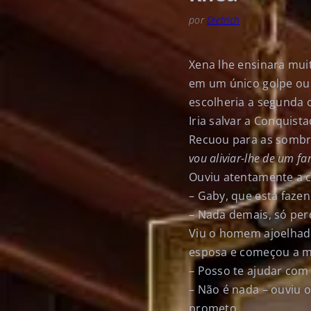
por
Dietrich
Xena lhe ensinara muit
em um único golpe ou 
escolheria a segunda 
Iria salvar a Conquist
Recuou para as sombr
vou aliviar-lhe de um fa
Ouviu atentamente a 
– Gaby, que está faze
– Nada demais, só perd
Viu o homem ajoelhado
esposa e começou a m
– Posso te ajudar com
– Não é nada – ouviu 
prometo.