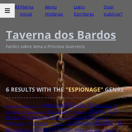
RX
Página
Menu
Login
Quer
inicial
Histórias
Escritores
publicar?
Taverna dos Bardos
Fanfics sobre Xena a Princesa Guerreira
6
RESULTS WITH THE
"ESPIONAGE"
GENRE
Aventura
(81)
Ação
(86)
Bissexual
(8)
Antologias
(2)
Apocalíptico
(1)
Drama
(77)
Crossover
(16)
Comédia
(4)
Contemporâneo
(1)
Detetive
(1)
Fantasy
(41)
Girls Love
(38)
Erotica
(15)
Gay
(2)
Gothic
(1)
Lesbian
(74)
LGBT+
(56)
Historical
(10)
High Fantasy
(5)
Horror
(2)
Military
(32)
Mystery
(6)
Magical Realism
(4)
Noir
(2)
Nonfiction
(1)
Philosophy
(1)