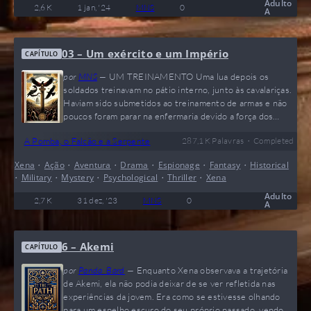
Corinto com General Terquien; a…
Adulto
2,6 K
1 jan, '24
MNS
0
A
03 – Um exército e um Império
CAPÍTULO
por
MNS
—
UM TREINAMENTO Uma lua depois os
soldados treinavam no pátio interno, junto às cavalariças.
Haviam sido submetidos ao treinamento de armas e não
poucos foram parar na enfermaria devido a força dos
golpes ou fio das lâminas. Já estavam treinando a cinco
•
A Pomba, o Falcão e a Serpente
287,1 K
Palavras
Completed
marcas de vela e seus braços não conseguiam mais impor
ritmo ou força nos golpes, mas o Major Volair não dava
Xena
•
Ação
•
Aventura
•
Drama
•
Espionage
•
Fantasy
•
Historical
sinal de encerrar o treino. Chamando o combate em
•
Military
•
Mystery
•
Psychological
•
Thriller
•
Xena
duplas, um jovem loiro e alto estava derrotando homem
após homem e sua destreza com…
Adulto
2,7 K
31 dez, '23
MNS
0
A
6 – Akemi
CAPÍTULO
por
Panda_Bard
—
Enquanto Xena observava a trajetória
de Akemi, ela não podia deixar de se ver refletida nas
experiências da jovem. Era como se estivesse olhando
para um espelho escuro do seu próprio passado, vendo