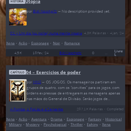
Utopia
HISTÓRIA
por
Bidi Naschpitz
—
No description provided yet.
•
01 – Um dia (ou noite) numa mente insana
4,3 K
Palavras
4 jan, '24
Xena
•
Ação
•
Espionage
•
Noir
•
Romance
Livre
4,5 K
18 fev, '24
Bidi Naschpitz
0
Oneshot
L
04 – Exercícios de poder
CAPÍTULO
por
MNS
—
OS JOGOS. Os mensageiros partiram em
grupos de quatro, com os “convites” para os jogos, com
ordens expressas de entregarem as mensagens apenas
nas mãos do General de Divisão. Serão jogos de
estratégia e habilidade coletiva e individual com duração
•
A Pomba, o Falcão e a Serpente
287,1 K
Palavras
Completed
de quatro dias e quatro noites, onde cada grupo
defenderá sua bandeira, ao mesmo tempo em que buscará
Xena
•
Ação
•
Aventura
•
Drama
•
Espionage
•
Fantasy
•
Historical
capturar a bandeira do inimigo. As seis equipes eram
•
Military
•
Mystery
•
Psychological
•
Thriller
•
Ephiny
•
Xena
compostas pela Primeira Divisão na região centro em